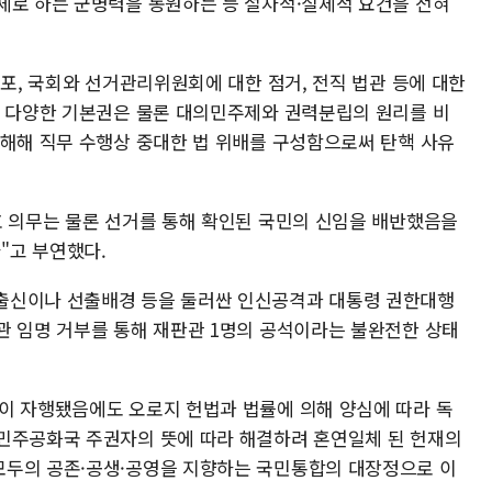
체로 하는 군병력을 동원하는 등 절차적·실체적 요건을 전혀
공포, 국회와 선거관리위원회에 대한 점거, 전직 법관 등에 대한
의 다양한 기본권은 물론 대의민주제와 권력분립의 원리를 비
침해해 직무 수행상 중대한 법 위배를 구성함으로써 탄핵 사유
호 의무는 물론 선거를 통해 확인된 국민의 신임을 배반했음을
"고 부연했다.
출신이나 선출배경 등을 둘러싼 인신공격과 대통령 권한대행
관 임명 거부를 통해 재판관 1명의 공석이라는 불완전한 상태
이 자행됐음에도 오로지 헌법과 법률에 의해 양심에 따라 독
민주공화국 주권자의 뜻에 따라 해결하려 혼연일체 된 헌재의
모두의 공존·공생·공영을 지향하는 국민통합의 대장정으로 이