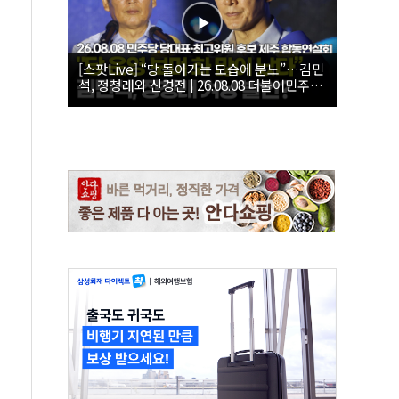
[스팟Live] “당 돌아가는 모습에 분노”…김민
석, 정청래와 신경전 | 26.08.08 더불어민주당
당대표·최고위원 후보 제주 합동연설회