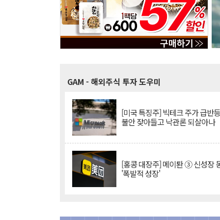
GAM
- 해외주식 투자 도우미
[미국 특징주] 빅테크 주가 급반등..
불안 잦아들고 낙관론 되살아나
[홍콩 대장주] 메이퇀 ③ 신성장
'폭발적 성장'