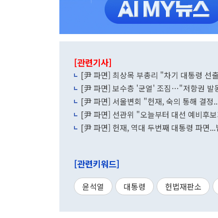
[관련기사]
[尹 파면] 최상목 부총리 "차기 대통령 선
[尹 파면] 보수층 '균열' 조짐…"저항권 발동
[尹 파면] 서울변회 "헌재, 숙의 통해 결정
[尹 파면] 선관위 "오늘부터 대선 예비후보
[尹 파면] 헌재, 역대 두번째 대통령 파면.
[관련키워드]
윤석열
대통령
헌법재판소