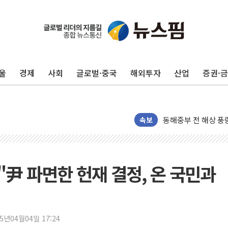
울
경제
사회
글로벌·중국
해외투자
산업
증권·
'화합' 꺼낸 김민석
李대통령, ISA 개편
동해중부 전 해상 풍
속보
연일 폭염에 온열질환
中 전방위 아파트 부
인제 용대리 계곡서 
"尹 파면한 헌재 결정, 온 국민과
동해시, 11~14일 
강원 중·남부 동해안
청양 밭에서 일하던 
25년04월04일 17:24
폭염에 車 운전면허 