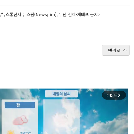
뉴스통신사 뉴스핌(Newspim), 무단 전재-재배포 금지>
맨위로
더보기
arrow_forward_ios