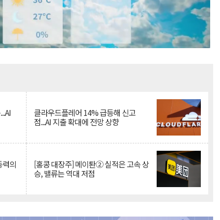
Mute
.AI
클라우드플레어 14% 급등해 신고
점...AI 지출 확대에 전망 상향
 동력의
[홍콩 대장주] 메이퇀② 실적은 고속 상
승, 밸류는 역대 저점