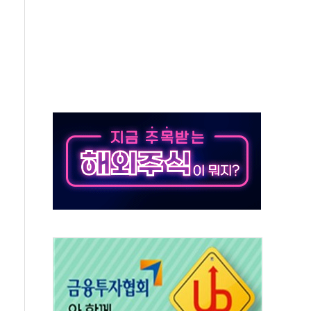
가누르기 방지법' 전면 재검토 지시
 시간당 20~30mm 강한 비...가뭄 해소될 듯
 지속…내륙 곳곳 소나기
택 검토, 민주당 스스로 원칙 뒤집는 것"
속…청주·진천 35도, 곳곳 소나기
지·공소청 출범…피해자들 '범죄 사각지대' 우려
보 보안 새판 짠다…'자율규제단체' 타진
 경선 발표...김민석 '재역전' vs 정청래 '격차 확대'
에 금리 인상 우려 후퇴…S&P500 최고치
 해임 재추진…"26일까지 의혹 소명" 요구