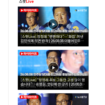
스팟
Live
[스팟Live] 정청래 “뻔뻔하다”…‘화합’ 꺼낸
김민석에 정면 반격 | 26.08.08 더불어민주당
당대표·최고위원 후보 제주 합동연설회
[스팟Live] “정청래 후보 그동안 고생 많이 했
습니다”…송영길, 연임에 선 긋기 | 26.08.08
더불어민주당 당대표·최고위원 후보 제주 합
동연설회