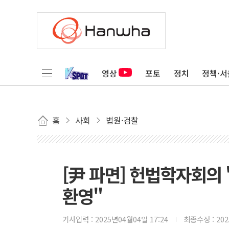
영상
포토
정치
정책·서
홈
사회
법원·검찰
[尹 파면] 헌법학자회의 
환영"
기사입력 :
2025년04월04일 17:24
최종수정 :
20