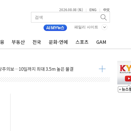
2026.08.08 (토)
ENG
中文
|
|
패밀리 사이트
금융
부동산
전국
문화·연예
스포츠
GAM
에 '뻔뻔' 받아친 정청래…제주 연설서 신경전 고조
 재검토 지시…與 "적극 환영"·野 "졸속 국정"
랑주의보…10일까지 최대 3.5m 높은 물결
 사망 23명…정부, 비상대응기구 가동
양, 수도 베이징도 부동산 규제 철폐
수위 상승으로 피서객 7명 고립…전원 구조
'별똥별 멍' 운영…페르세우스 유성우 관측
 시간당 50mm 이상 폭우…호우경보 발효
90대 숨져…온열질환 여부 조사
기능시험 오전 집중 편성…체감온도 38도 넘으면 중단