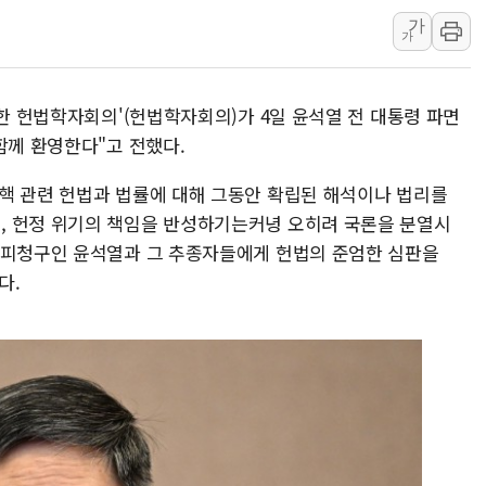
李대통령, 'ISA·주
가
가
'호우 특보' 경북 울진
주말 무더위·열대야
위한 헌법학자회의'(헌법학자회의)가 4일 윤석열 전 대통령 파면
오세훈 "용산공원 주
함께 환영한다"고 전했다.
충북 주말 무더위 지
10월 보완수사권 폐
핵 관련 헌법과 법률에 대해 그동안 확립된 해석이나 법리를
한상협, 업계 개인정
, 헌정 위기의 책임을 반성하기는커녕 오히려 국론을 분열시
민주당, 오늘 제주·인천
 피청구인 윤석열과 그 추종자들에게 헌법의 준엄한 심판을
뉴욕증시, 고용 쇼크
다.
트럼프, 쿡 연준 이사