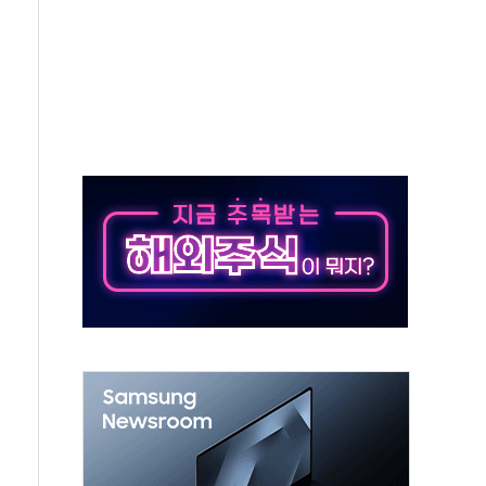
별똥별 멍' 운영…페르세우스 유성우 관측
시간당 50mm 이상 폭우…호우경보 발효
0대 숨져…온열질환 여부 조사
능시험 오전 집중 편성…체감온도 38도 넘으면 중단
누르기 방지법' 전면 재검토 지시