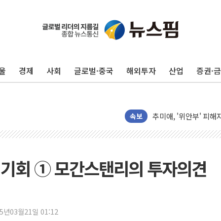
美, 이란전 출구전략 
강릉·동해·삼척 시간당
폐기물 수거하다 참변
서울 중랑구 주택가서 
울
경제
사회
글로벌·중국
해외투자
산업
증권·
李대통령 "결혼 때문에 
여수 오동도 인근 해상
추미애, '위안부' 피해
인천 선재도 갯벌서 해루
속보
인천서 말다툼 중 어머니
'화합' 꺼낸 김민석에
李대통령, ISA 개편 
과 기회 ① 모간스탠리의 투자의견
동해중부 전 해상 풍랑
연일 폭염에 온열질환 
中 전방위 아파트 부양
25년03월21일 01:12
인제 용대리 계곡서 수