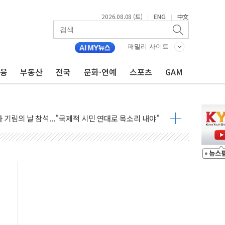
만지작…공습 한계·탄약 부족 현실화
2026.08.08 (토)
ENG
中文
|
|
 최대 50㎜ 폭우…강원 동해안 강한 비 어어져
…60대 환경미화원 수거차에 치여 사망
패밀리 사이트
흉기 난동…60대 남성 2명 숨져
금융
부동산
전국
문화·연예
스포츠
GAM
손해 보는 일 없게"…'결혼 페널티' 22개 과제 손본다
서 모터보트 전복…1명 사망·1명 실종
자 기림의 날 참석..."국제적 시민 연대로 목소리 내야"
질 중 실종 60대 나흘만에 숨진 채 발견
 흉기 살해 10대 아들 체포
 '뻔뻔' 받아친 정청래…제주 연설서 신경전 고조
재검토 지시…與 "적극 환영"·野 "졸속 국정"
주의보…10일까지 최대 3.5m 높은 물결
사망 23명…정부, 비상대응기구 가동
, 수도 베이징도 부동산 규제 철폐
위 상승으로 피서객 7명 고립…전원 구조