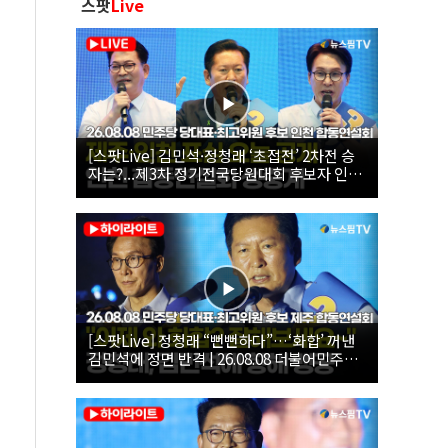
스팟
Live
[스팟Live] 김민석·정청래 ‘초접전’ 2차전 승
자는?...제3차 정기전국당원대회 후보자 인천
합동연설회 생중계 | 26.08.08
[스팟Live] 정청래 “뻔뻔하다”…‘화합’ 꺼낸
김민석에 정면 반격 | 26.08.08 더불어민주당
당대표·최고위원 후보 제주 합동연설회