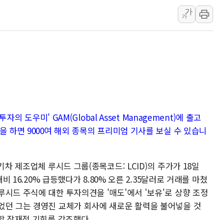
가
동해시, 11~14일 '
가
강원 중·남부 동해안 
청양 밭에서 일하던 9
폭염에 車 운전면허 기
李대통령, 'ISA·주가
자의 도우미' GAM(Global Asset Management)에 출고
을 하면 9000여 해외 종목의 프리미엄 기사를 보실 수 있습니
기차 제조업체 루시드 그룹(종목코드: LCID)의 주가가 18일
비 16.20% 급등했다가 8.80% 오른 2.35달러로 거래를 마쳤
시드 주식에 대한 투자의견을 '매도'에서 '보유'로 상향 조정
었던 그는 경영진 교체가 회사에 새로운 활력을 불어넣을 것
할 잠재적 기회를 강조했다.