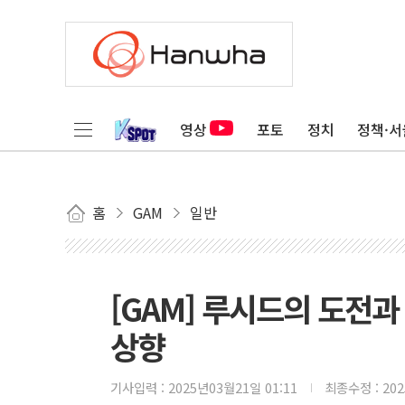
영상
포토
정치
정책·서
홈
GAM
일반
[GAM] 루시드의 도전
상향
기사입력 :
2025년03월21일 01:11
최종수정 :
20