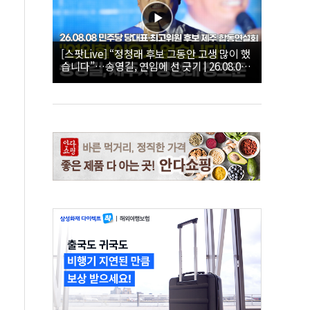
[스팟Live] “정청래 후보 그동안 고생 많이 했
습니다”…송영길, 연임에 선 긋기 | 26.08.08
더불어민주당 당대표·최고위원 후보 제주 합
동연설회