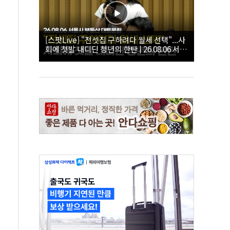
[스팟Live] "전셋집 구하려다 월세 선택"...사
회에 첫발 내디딘 청년의 한탄 | 26.08.06 서울
시 부동산 대토론회