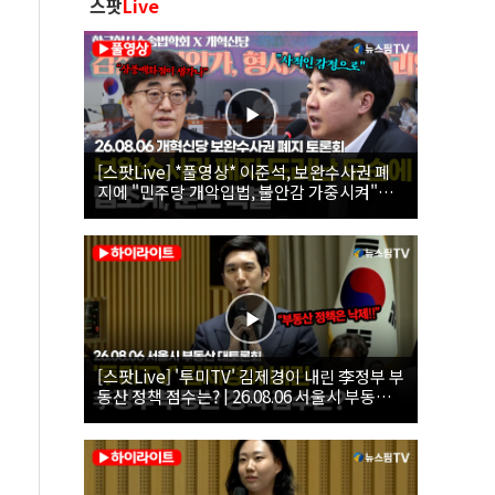
스팟
Live
[스팟Live] *풀영상* 이준석, 보완수사권 폐
지에 "민주당 개악입법, 불안감 가중시켜"｜
26.08.06 개혁신당 보완수사권 폐지 토론회
[스팟Live] '투미TV' 김제경이 내린 李정부 부
동산 정책 점수는? | 26.08.06 서울시 부동산
대토론회