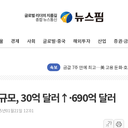
구광모, 내주 실리콘밸리서 젠슨 황 
뉴욕증시 개장 전 특징주...모더나
김정관 장관 "영업이익 N% 성과급
울
경제
사회
글로벌·중국
해외투자
산업
증권·
뉴욕증시 프리뷰, 미 주가선물 AI주
청와대, 북한 단거리 탄도미사일 발사
금값 7주 만에 최고…美 고용 둔화·
속보
[인도증시] 중동 긴장 완화에 실적 호
러, 1인칭시점 드론으로 우크라 민간
[베트남 증시] 지수 하락 속 'DGC
규모, 30억 달러↑·690억 달러
'월가의 황제' 다이먼 "금융시장 레
양주 섬유염색공장서 화재 1명 중상…
25년01월21일 12:01
김정관 산업부 장관 "주 52시간 손봐
해군 1함대 창설 80주년…지역과 함께
가
가