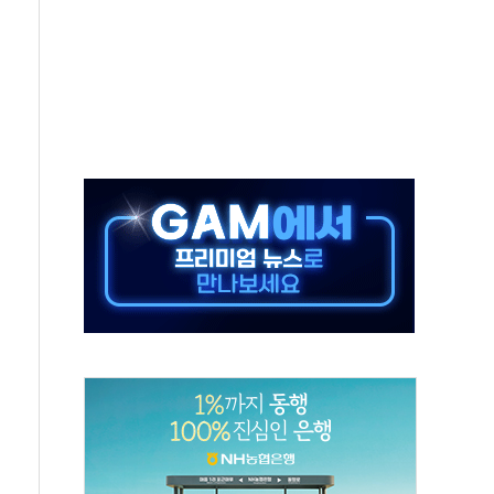
미사일 1발 발사… 올해 10번째·42일 만 도발
 새 안보 위기… 반군·마약카르텔이 습득해 전투 활용
어선 구조
무해한 표면 부식 물질"
분만에 진화...외국인 노동자 숨져
즌2
축 피해 최소화 '총력 대응'