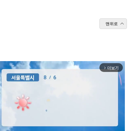
맨위로
더보기
arrow_forward_ios