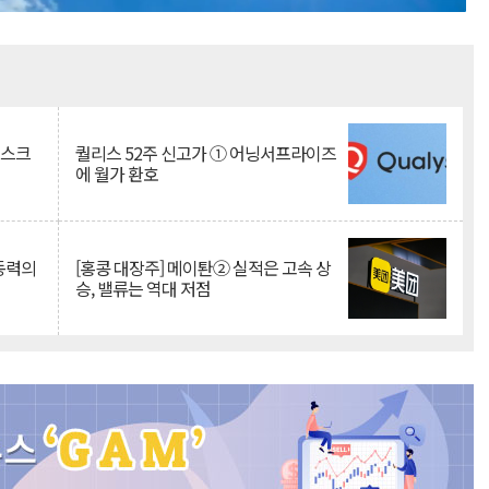
Mute
리스크
퀄리스 52주 신고가 ① 어닝서프라이즈
에 월가 환호
 동력의
[홍콩 대장주] 메이퇀② 실적은 고속 상
승, 밸류는 역대 저점