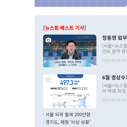
[뉴스핌 베스트 기사]
정동영 업무
[서울=뉴스핌
안보 분야 정
평화공존 발전
2026-08-06 06:
발언 중에는 
언한 것이 있
령은 공개적으
6월 경상수
주의적 희망에
관의 대북 정
[서울=뉴스핌
관 부처 장관
어 역대 최대
관의 무리한 
출 호조로 월
다. [정동영 통일부 장관이 지난달 23일 오후 서울 종로구 정부서울청사에
2026-08-06 08:
료=한국은행] 한국은행이 6일 발표한 '2026년 6월 국제수지(잠정)'에
서 취임 1주년 
면 지난 6월
부 장관 권한
1000만달러
서울 외곽 월세 200만원
발전 구상'을
이에 따라 올
적 갈등 해결
경기도, 재정 '비상 상황'
했다. 경상수
결과 혐오의 