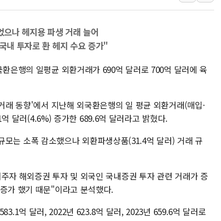
[3보] 북, 원산서 동해로 단거리 탄도
우크라 드론 전술, 중남미 콜롬비아에
동해해경, 독도 해상서 부유물 감긴 
줄었으나 헤지용 파생 거래 늘어
주한미군 "오산기지 누출, 백린 아닌 
 국내 투자로 환 헤지 수요 증가"
구미 폐염산처리업체서 불 2시간30여
국환은행의 일평균 외환거래가 690억 달러로 700억 달러에 육
해군과 함께하는 '불금전파, 송정' 시
강원도 폭염특보 11일째…온열질환·가
환거래 동향'에서 지난해 외국환은행의 일 평균 외환거래(매입·
1억 달러(4.6%) 증가한 689.6억 달러라고 밝혔다.
 거래규모는 소폭 감소했으나 외환파생상품(31.4억 달러) 거래 규
거주자 해외증권 투자 및 외국인 국내증권 투자 관련 거래가 증
 증가 했기 때문"이라고 분석했다.
83.1억 달러, 2022년 623.8억 달러, 2023년 659.6억 달러로