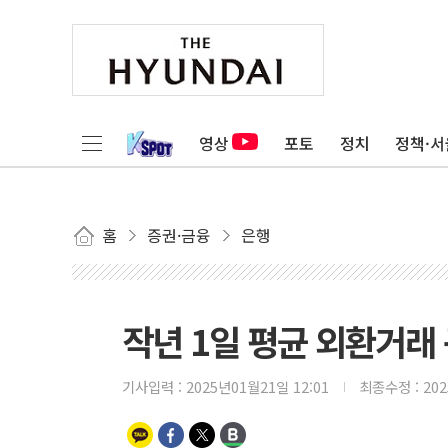
영상
포토
정치
정책·서
홈
증권·금융
은행
작년 1일 평균 외환거래 
기사입력 :
2025년01월21일 12:01
최종수정 :
20