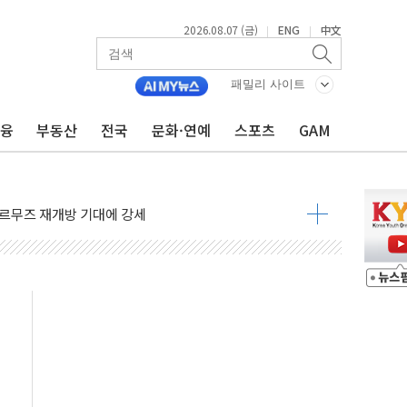
2026.08.07 (금)
ENG
中文
|
|
재회…로봇·AI 데이터센터·모빌리티 구체화
·아이온큐·도어대시↑ VS 샌디스크·피그마·앱러빈↓
패밀리 사이트
 반대…상법·자본시장법 개정 논의"
금융
부동산
전국
문화·연예
스포츠
GAM
 차익실현 속 혼조세...웨스턴디지털·샌디스크↓
에 긴급 안보 점검회의
호르무즈 재개방 기대에 강세
조까지, 상승...호실적 보고 기업 상승세 뚜렷
인 '사파리' 공격… 시민들 공포감 극대화 전략
' 임시 주총 기대감에 홀로 상한가…마진 잔액은 사상 최고
버리지 위험수위…숨은 차입이 더 큰 변수"
대응 1단계 진압 중
야, 경쟁상대 中과 비교해야"
하는 '선봉'의 대민 봉사