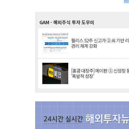
GAM
- 해외주식 투자 도우미
퀄리스 52주 신고가 ② AI 기반 
관리 체계 강화
[홍콩 대장주] 메이퇀 ③ 신성장
'폭발적 성장'