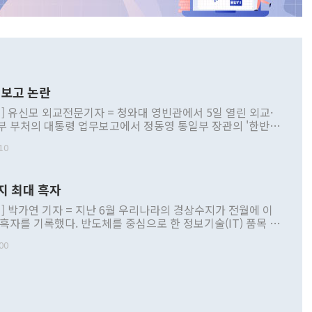
보고 논란
] 유신모 외교전문기자 = 청와대 영빈관에서 5일 열린 외교·
부 부처의 대통령 업무보고에서 정동영 통일부 장관의 '한반도
 구상'과 업무보고 발언이 논란을 빚고 있다. 이날 정 장관의
10
정부 내 조율을 거치지 않은 사안을 정책으로 추진하겠다고 공
는가 하면 사실 관계에 맞지 않은 설명도 있었다. 이재명 대통
로 신중을 기해 달라고 경고했고, 조현 외교부 장관은 '이상
지 최대 흑자
 근거한 비현실적 구상'이라는 비판을 내놨다. 그동안 정 장
책 관련 발언이 물의를 빚은 적은 여러 번 있지만 대통령과 유
] 박가연 기자 = 지난 6월 우리나라의 경상수지가 전월에 이
이 공개적으로 부정적 입장을 표명한 것은 이례적이다. 정 장
 흑자를 기록했다. 반도체를 중심으로 한 정보기술(IT) 품목 수
대북 접근법과 월권을 제어해야 한다는 목소리도 높아지고 있
간 상품수출이 처음으로 1000억달러를 넘어선 영향이다. [자
00
 따르
기자간담회를 하고 있다. [사진=통일부] 2026.07.23 ◆통일
 경상수지는 497억3000만달러 흑자로 집계됐다. 전월(386억
 넘어선 주장 정 장관은 이날 업무보고에서 '한반도 평화공존
)에 이어 두 달 연속 월간 기준 역대 최대 기록을 갈아치웠다.
 설명하면서 이재명 정부 2년차 핵심 과제로 상호 존중·평화
해 상반기 누적 경상수지 흑자는 1910억1000만달러를 기록
·핵 없는 한반도 등 3대 기본 방향을 제시했다. 정 장관은 "대
지 흑자를 견인한 것은 상품수지다. 6월 상품수지는 478억
언어는 멈춰야 한다"면서 주적 용어 대체를 주장했다. 지난 25