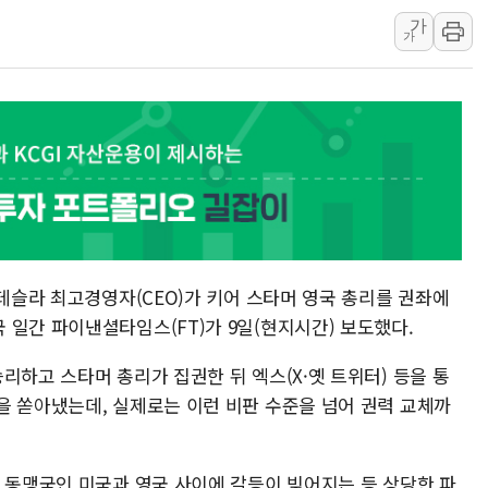
가
[사진] 빈살만과 에르도안의 만남
가
이란와이어 "이란 최고지도자 위독…곧 사망
남동발전, 해남군에 국내 최대 규모 400MW 
[인도증시] 중동 불안 속 유가 상승에 소폭 하락
황희 '폐버스 청년주택' SNS 글 역풍에 "정
폭염 누그러지고 가뭄 숙지나...경북동해안권 8
사우디·튀르키예·파키스탄, '공동방위협정' 
신길동 신축도 3.3㎡당 7250만원…써밋 클라
용산공원·그린벨트로 또 충돌…반복되는 국토부
 테슬라 최고경영자(CEO)가 키어 스타머 영국 총리를 권좌에
 일간 파이낸셜타임스(FT)가 9일(현지시간) 보도했다.
리하고 스타머 총리가 집권한 뒤 엑스(X·옛 트위터) 등을 통
을 쏟아냈는데, 실제로는 이런 비판 수준을 넘어 권력 교체까
고 동맹국인 미국과 영국 사이에 갈등이 빚어지는 등 상당한 파