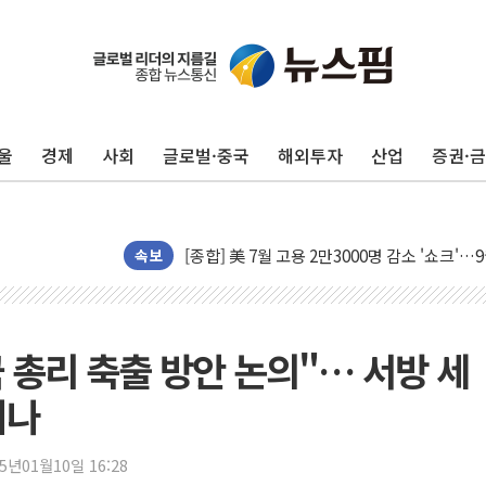
울
경제
사회
글로벌·중국
해외투자
산업
증권·
[AI MY 뉴스] 뉴욕 반도체주 프리뷰...美 고
뉴욕증시 프리뷰, 美 고용 쇼크에 금리 인상 
[종합] 美 7월 고용 2만3000명 감소 '쇼크'
속보
[사진] 이슬람 수니파 3개국, 공동방위협정 
뉴욕증시 개장 전 특징주...아틀라시안·클
보훈부, 미 DPAA와 MOU… "6·25 미군 실
국 총리 축출 방안 논의"… 서방 세
트럼프 "금리 내려야"…파월 때와 달리 워시엔
특정 정치인 측근 포항시 정책특보 내정설...포
기나
李 "해남 태양광, 대한민국 다음 100년 밑거
李 대통령, '6시간 마라톤 부동산 2차 회의'
25년01월10일 16:28
트럼프, 中 겨냥 폴리실리콘 관세 15% 부과