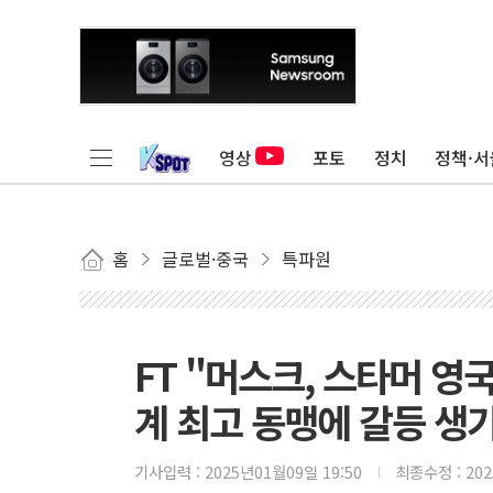
영상
포토
정치
정책·서
홈
글로벌·중국
특파원
FT "머스크, 스타머 영
계 최고 동맹에 갈등 생
기사입력 :
2025년01월09일 19:50
최종수정 :
20