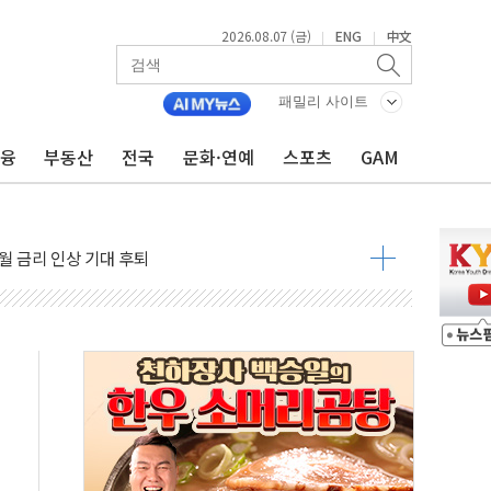
2026.08.07 (금)
ENG
中文
|
|
패밀리 사이트
금융
부동산
전국
문화·연예
스포츠
GAM
용 쇼크에 반도체주 '활짝'
우려 후퇴…나스닥 선물 1%대 상승
…9월 금리 인상 기대 후퇴
체결
라우드플레어·태양광주↑ VS 트레이드데스크·웬디스↓
종자 7359명 끝까지 찾겠다"
 톤 낮춰
항시 '시끌'
름…수도권 집중 완화 전환점"
 주재… "전폭적 공급 확대·속도전 총력"
…美 태양광주 급등