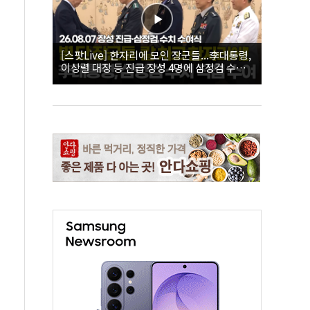
[스팟Live] 한자리에 모인 장군들...李대통령,
이상렬 대장 등 진급 장성 4명에 삼정검 수치
직접 수여｜26.08.07 장성 진급·삼정검 수치
수여식