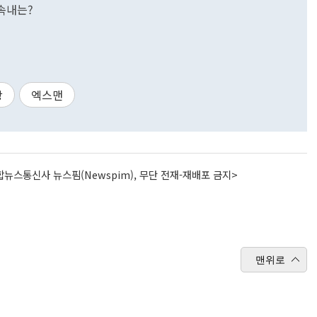
 속내는?
당
엑스맨
뉴스통신사 뉴스핌(Newspim), 무단 전재-재배포 금지>
맨위로