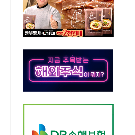
해도 놀랍지 않아"
태양광 착공…여의도 1.6배 규모
...금융주 낙폭 커
부정책 아냐" 해명
~9일 최대 100mm 호우
체결… 수니파 국가들의 새 안보 협력 구도
비온 59㎡ 18억원대
-서울시 '정책 엇박자'