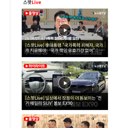
스팟
Live
[스팟Live] 李대통령 "국가폭력 피해자, 국가
가 치유해야…국가 책임 유효기간 없어"｜
26.08.07 국가폭력 피해자 위로 오찬
[스팟Live] 일상에서 장점이 더 돋보이는 '전
기 패밀리 SUV' 볼보 EX90