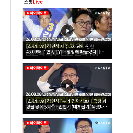
스팟
Live
[스팟Live] 김민석 제주 52.64%·인천
45.09%로 연속 1위…정청래 따돌렸다’ |
26.08.08 더불어민주당 당대표·최고위원 후
보 인천 합동연설회
[스팟Live] 김민석 “누가 김민석보다 국정 방
향을 공유했나”…인천서 ‘대체불가’ 외쳤다 |
26.08.08 더불어민주당 당대표·최고위원 후
보 인천 합동연설회