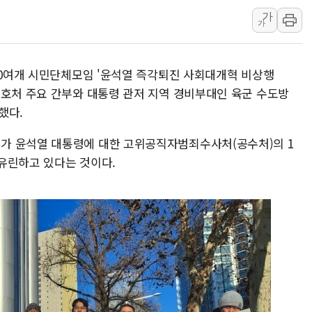
가
'화합' 꺼낸 김민석에 '뻔뻔
가
李대통령, ISA 개편 재검토 
동해중부 전 해상 풍랑주의보…
700여개 시민단체모임 '윤석열 즉각퇴진 사회대개혁 비상행
연일 폭염에 온열질환 사망 
경호처 주요 간부와 대통령 관저 지역 경비부대인 육군 수도방
中 전방위 아파트 부양, 수도
했다.
인제 용대리 계곡서 수위 상
가 윤석열 대통령에 대한 고위공직자범죄수사처(공수처)의 1
유린하고 있다는 것이다.