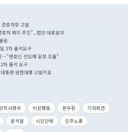
준 경호처장 고발
호처 폐지 추진"...법안 대표발의
 불응
0일 3차 출석요구
응…"변호인 선임해 일정 조율"
2차 출석 요구
목 대통령 권한대행 고발키로
방위사령부
비상행동
본부장
기자회견
윤석열
시민단체
민주노총