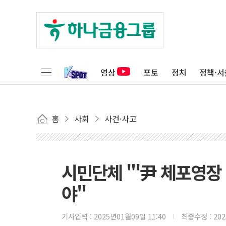
영상
포토
정치
정책·서
홈
사회
사건·사고
시민단체 "'尹 체포영장
야"
기사입력 :
2025년01월09일 11:40
최종수정 :
20