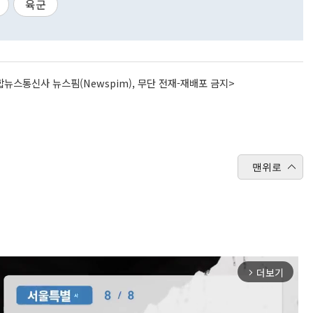
육군
뉴스통신사 뉴스핌(Newspim), 무단 전재-재배포 금지>
맨위로
더보기
arrow_forward_ios