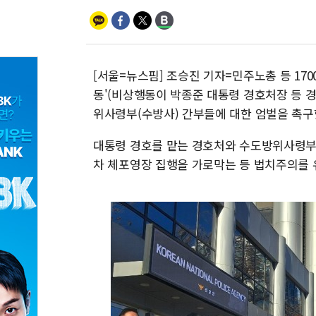
[서울=뉴스핌] 조승진 기자=민주노총 등 1
동'(비상행동이 박종준 대통령 경호처장 등 
위사령부(수방사) 간부들에 대한 엄벌을 촉구
대통령 경호를 맡는 경호처와 수도방위사령부
차 체포영장 집행을 가로막는 등 법치주의를 