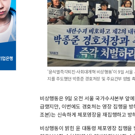
'윤석열즉각퇴진·사회대개혁 비상행동'이 9일 서울
지를 주도했던 박종준 경호처장 및 주요간부 엄벌 촉
비상행동은 9일 오전 서울 국가수사본부 앞에
급했지만, 이번에도 경호처는 영장 집행을 방
조본)는 신속하게 체포영장을 재집행하고 방해
비상행동이 밝힌 윤 대통령 체포영장 집행을