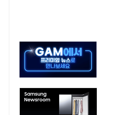
' 받아친 정청래…제주 연설서 신경전 고조
지시…與 "적극 환영"·野 "졸속 국정"
10일까지 최대 3.5m 높은 물결
23명…정부, 비상대응기구 가동
 베이징도 부동산 규제 철폐
승으로 피서객 7명 고립…전원 구조