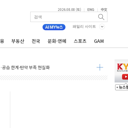
2026.08.08 (토)
ENG
中文
|
|
 정청래에 승리...47.75% vs 42.08%
과 발표...김민석 47.75% 정청래 42.08%
패밀리 사이트
표...김민석 45.09% 정청래 43.27% 송영길 11.63%
금융
부동산
전국
문화·연예
스포츠
GAM
표...김민석 52.64% 정청래 39.89% 송영길 7.47%
0~8.14)
…공습 한계·탄약 부족 현실화
50㎜ 폭우…강원 동해안 강한 비 이어져
 환경미화원 수거차에 치여 사망
동…60대 남성 2명 숨져
보는 일 없게"…'결혼 페널티' 22개 과제 손본다
터보트 전복…1명 사망·1명 실종
의 날 참석..."국제적 시민 연대로 목소리 내야"
 실종 60대 나흘만에 숨진 채 발견
 살해 10대 아들 체포