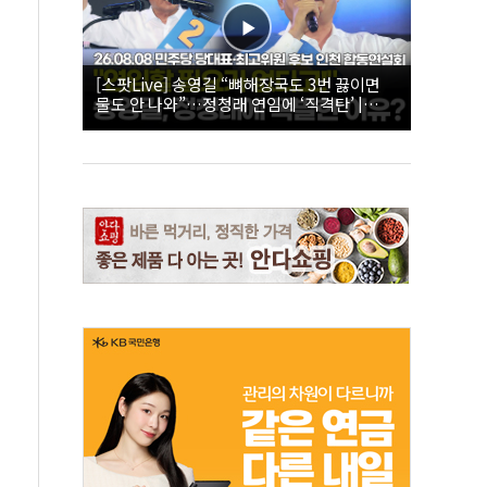
[스팟Live] 송영길 “뼈해장국도 3번 끓이면
물도 안 나와”…정청래 연임에 ‘직격탄’ |
26.08.08 더불어민주당 당대표·최고위원 후
보 인천 합동연설회