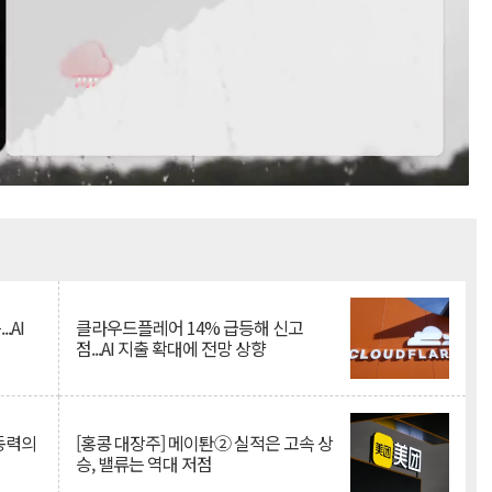
Mute
.AI
클라우드플레어 14% 급등해 신고
점...AI 지출 확대에 전망 상향
 동력의
[홍콩 대장주] 메이퇀② 실적은 고속 상
승, 밸류는 역대 저점