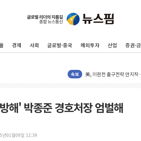
김민석, 2주차 제주·인천 경선서
[속보] 민주, 제주·인천 경선 결
[속보] 민주, 인천 경선 결과 발
울
경제
사회
글로벌·중국
해외투자
산업
증권·
[속보] 민주, 제주 경선 결과 발
이번주 국내 주요 금융일정(8.1
美, 이란전 출구전략 만지작
강릉·동해·삼척 시간당 최대 
속보
폐기물 수거하다 참변…60대
서울 중랑구 주택가서 흉기 난
李대통령 "결혼 때문에 손해 
 방해' 박종준 경호처장 엄벌해
여수 오동도 인근 해상서 모
추미애, '위안부' 피해자 기림
인천 선재도 갯벌서 해루질 중
25년01월09일 11:39
인천서 말다툼 중 어머니 흉기