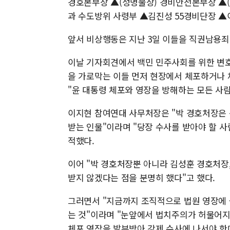
경호본부장 ▲(성명불상) 경비안전본부장 ▲(
과 수도방위 사령부 ▲김진성 55경비단장 
앞서 비상행동은 지난 3일 이들을 직권남용죄
이날 기자회견에서 백민 민주사회를 위한 변
을 가로막는 이들 먼저 현장에서 체포하거나 
"윤 대통령 체포와 영장을 방해하는 모든 사
이지현 참여연대 사무처장은 "박 경호처장은 
받는 인물"이라며 "당장 수사를 받아야 할 사
적했다.
이어 "박 경호처장뿐 아니라 김성훈 경호처장
받지 않겠다는 점을 분명히 했다"고 했다.
그러면서 "지금까지 조직적으로 법원 영장에 
는 것"이라며 "눈앞에서 법치주의가 허물어지는
체포 영장을 발부받아 강제 수사에 나서야 한