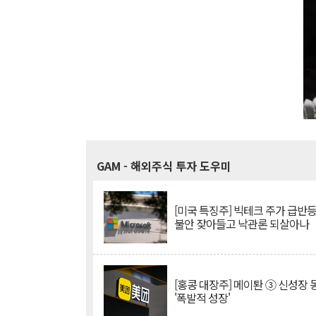
GAM
- 해외주식 투자 도우미
[미국 특징주] 빅테크 주가 급반등..
불안 잦아들고 낙관론 되살아나
[홍콩 대장주] 메이퇀 ③ 신성장
'폭발적 성장'