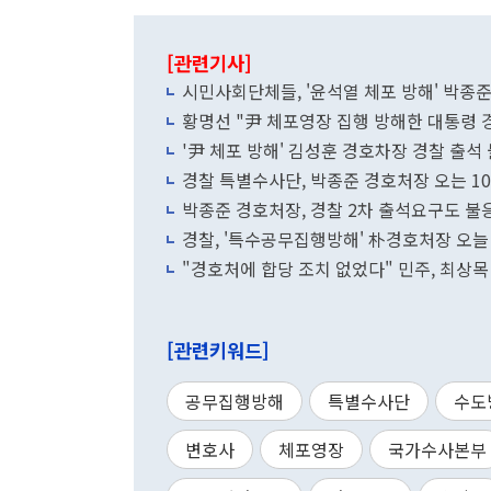
[관련기사]
시민사회단체들, '윤석열 체포 방해' 박종
황명선 "尹 체포영장 집행 방해한 대통령 경
'尹 체포 방해' 김성훈 경호차장 경찰 출석
경찰 특별수사단, 박종준 경호처장 오는 1
박종준 경호처장, 경찰 2차 출석요구도 불
경찰, '특수공무집행방해' 朴경호처장 오늘 
"경호처에 합당 조치 없었다" 민주, 최상
[관련키워드]
공무집행방해
특별수사단
수도
변호사
체포영장
국가수사본부