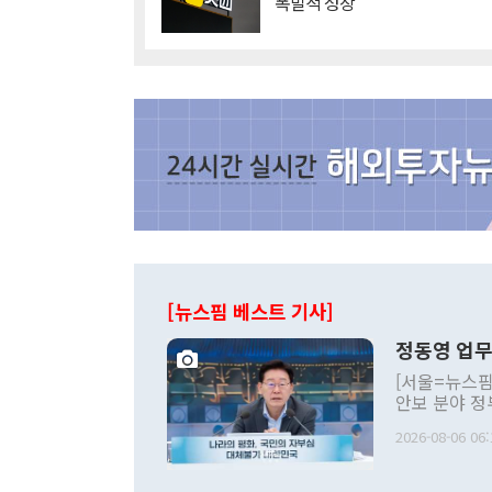
'폭발적 성장'
[뉴스핌 베스트 기사]
정동영 업무
[서울=뉴스핌
안보 분야 정
평화공존 발전
2026-08-06 06:
발언 중에는 
언한 것이 있
령은 공개적으