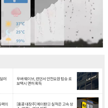
Mute
억달러
우버·웨이브, 런던서 안전요원 탑승 로
보택시 면허 획득
 동력의
[홍콩 대장주] 메이퇀② 실적은 고속 상