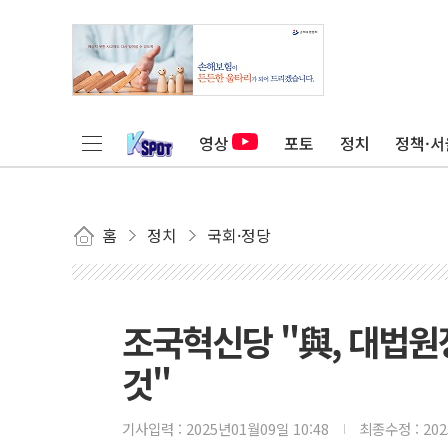
영상
포토
정치
정책·서
홈
정치
국회·정당
조국혁신당 "與, 대법원
것"
기사입력 :
2025년01월09일 10:48
최종수정 :
20