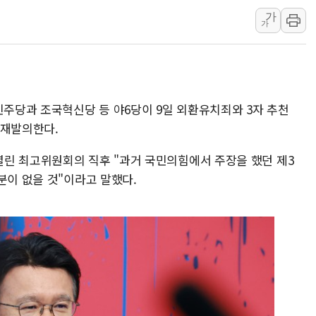
가
정부혁신 우수사례 세계에 알린다
가
정청래 "2차 TV토론으로 게임 
윤상현, 사관학교 통합 비판…"
펄어비스, 붉은사막 영상 콘테스트
현대리바트, '2026 코리아빌드
민주당과 조국혁신당 등 야6당이 9일 외환유치죄와 3자 추천
[K메이커] 코셔에서 할랄까지…대
 재발의한다.
[특징주] 비철금속 업종 11% 
린 최고위원회의 직후 "과거 국민의힘에서 주장을 했던 제3
흥국자산운용, 코스닥 성장주 담
분이 없을 것"이라고 말했다.
외국인 돌아왔지만 …'삼전·하이