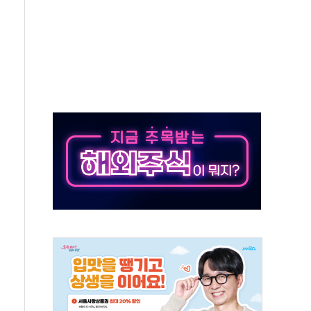
…식약처 AI 심사·소방청 119안심콜 영문 영상 제작
끝…김민석, 신천지 허위신고에 배신 사과 안 해"
국방개혁은 정치적 감정 따라 추진해선 안 돼"
 '비욘드 디 어비스' 수상작 발표
위크' 참가…리모델링 상담 제공
상, 종가가 넘은 건 국경 아닌 '식문화 장벽'
급등…구리 가격 상승 전망 부각
은 채권혼합 펀드 2종 출시
닉스'는 사고 급등주는 팔았다