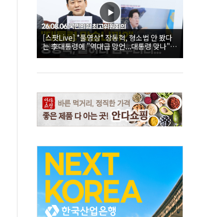
[스팟Live] *풀영상* 장동혁, 형소법 안 봤다
는 李대통령에 "역대급 망언...대통령 맞나"｜
26.08.06 국민의힘 최고위원회의