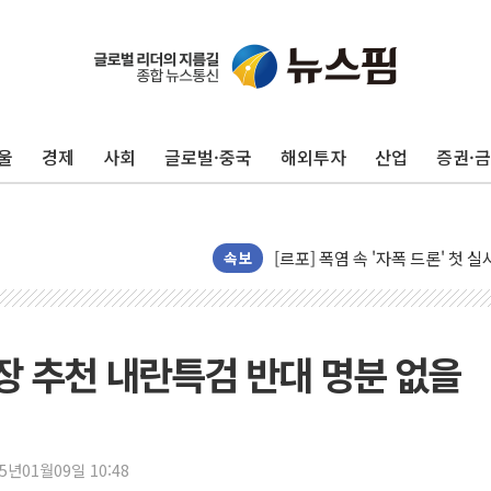
울
경제
사회
글로벌·중국
해외투자
산업
증권·
[AI 카드뉴스] 어린이집·유치원
운수업·기업활동 '원스톱'으로..
[르포] 폭염 속 '자폭 드론' 첫
공정위 "국고채 PD 15곳, 관행
속보
중소기업 기술자료 중국 계열사에
정부, 한화오션·에코프로비엠 등 
국표원, 해외직구 물놀이기구·유아
장 추천 내란특검 반대 명분 없을
쉐이크쉑, 남양주 현대아울렛에 
부모가 정부24에서 자녀 출입국
소방청, 전국 시·도 구급과장 
25년01월09일 10:48
'달라진 임신·출산·육아 지원 