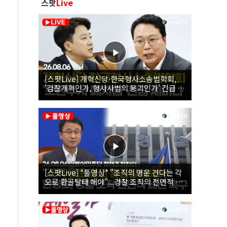
스팟
Live
[스팟Live] 개혁신당·한국형사소송법학회,
'검찰개혁인가, 형사사법의 붕괴인가' 긴급 세
미나｜26.08.06
[스팟Live] *풀영상* "조직의 명운 건다는 각
오로 환골탈태 해야"...경찰 조직의 전면적 쇄
신 촉구한 한병도 | 26.08.06 더불어민주당 정
책조정회의