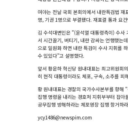
여야는 전날 국회 본회의에서 내란특검법 재표결을
명, 기권 1명으로 부결됐다. 재표결 통과 요건
김 수석대변인은 "(윤석열 대통령측이) 수
서 시간끌기, 버티기, 내란 감싸는 언행했는데
으로 일원화 하면 내란 특검이 수사 지휘를 
수 있있다"고 설명했다.
앞서 황운하 혁신당 원내대표는 최고위원회의
히 현직 대통령이라도 체포, 구속, 소추를 피
황 원내대표는 경찰의 국가수사본부를 향해 "
집행 명령을 내리는 경호처 지휘부부터 잡아들
공무집행 방해하라는 체포영장 집행 항거하라
ycy1486@newspim.com