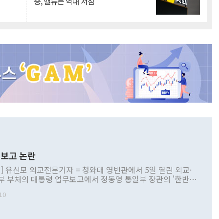
승, 밸류는 역대 저점
보고 논란
] 유신모 외교전문기자 = 청와대 영빈관에서 5일 열린 외교·
부 부처의 대통령 업무보고에서 정동영 통일부 장관의 '한반도
 구상'과 업무보고 발언이 논란을 빚고 있다. 이날 정 장관의
10
정부 내 조율을 거치지 않은 사안을 정책으로 추진하겠다고 공
는가 하면 사실 관계에 맞지 않은 설명도 있었다. 이재명 대통
로 신중을 기해 달라고 경고했고, 조현 외교부 장관은 '이상