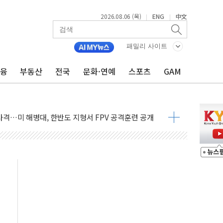
2026.08.06 (목)
ENG
中文
|
|
패밀리 사이트
금융
부동산
전국
문화·연예
스포츠
GAM
 비상! 수족구병이 다시 유행합니다.
.데이터처, 기업 3만1000곳 경제통계조사
 실사격…미 해병대, 한반도 지형서 FPV 공격훈련 공개
 아닌 담합…76조2000억 입찰 영향"
 넘긴 세라젬…공정위 과징금 4억3200만원
'슈퍼을' 5곳 선정...소부장 핵심기업 추가 육성
용품 등 94개 제품 안전기준 '부적합'
'다산점' 열어
증명서 발급…7일부터 온라인 대리 신청 가능
회의…중증환자 이송체계 전국 확대 점검
한눈에'…인사처, 공무원 인사제도 안내서 발간