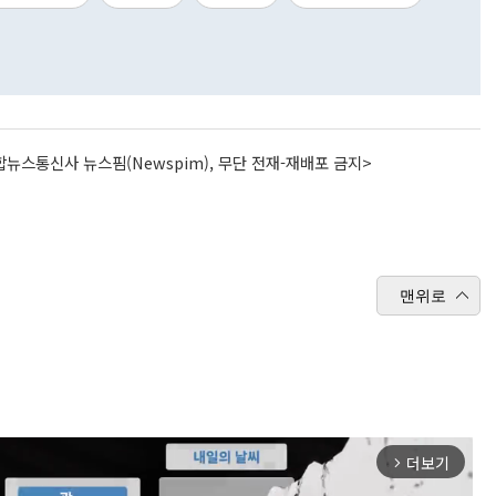
뉴스통신사 뉴스핌(Newspim), 무단 전재-재배포 금지>
맨위로
더보기
arrow_forward_ios