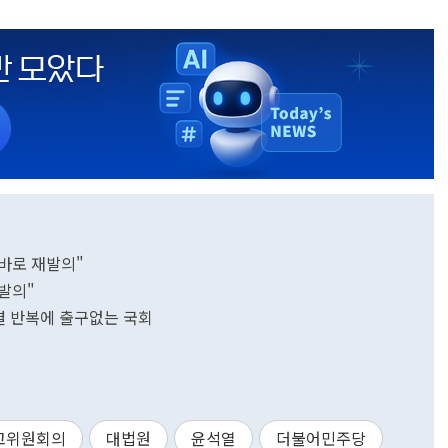
바로 재발의"
재발의"
결 반복에 출구없는 국회
고위원회의
대법원
윤석열
더불어민주당