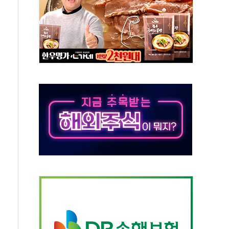
회원 수 세계 1위…국내 회원 34% 증가
 혜택 강화...새벽 배송 도입 예정
으로 부동산과 건강까지 영역 확장 예정
장기공급 합의에 7%대 급등
IT 2026' 참가
억원…순이익 흑자 전환