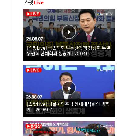
스팟
Live
[스팟Live] 국민의힘 부동산정책 정상화 특별
위원회 전체회의 생중계 | 26.08.07
[스팟Live] 더불어민주당 원내대책회의 생중
계｜26.08.07