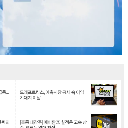
Mute
등...
드래프트킹스, 예측시장 공세 속 이익
기대치 미달
 동력의
[홍콩 대장주] 메이퇀② 실적은 고속 상
승, 밸류는 역대 저점