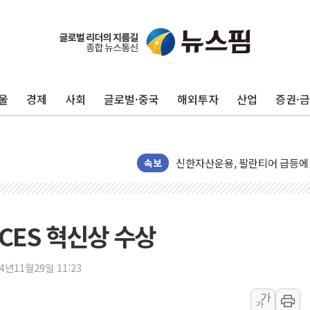
남성, 'NS AI LINK' 월마트 3
예탁결제원, 비상장주식·조각투
올데이올가닉, 정부 '혁신 프리미어
울
경제
사회
글로벌·중국
해외투자
산업
증권·
엑스플러스, '갤럭시 Z 플립8·
삼성증권, 연금저축계좌 ETF·
신한자산운용, 팔란티어 급등에 '
속보
강원·호남·대구경북 곳곳 '폭염
서금원, 상반기 미소금융 1600
美 민주, 트럼프 측에 200만 
 CES 혁신상 수상
지방공기업 경영평가, 서울농수산식
예천 실종신고 80대 남성 논둑서
24년11월29일 11:23
"35초마다 중국과 통신"...美
가
한병도 "막말 정치를 좌시하지 
가