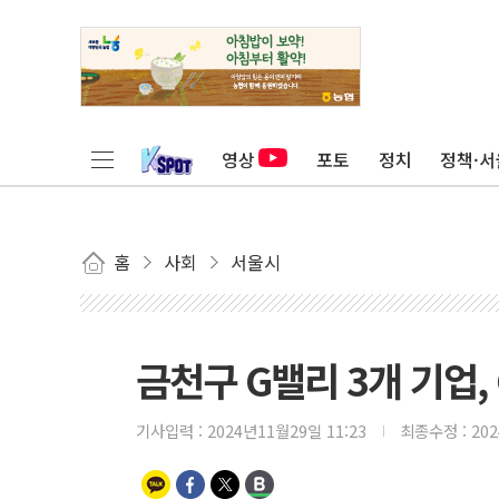
영상
포토
정치
정책·서
홈
사회
서울시
금천구 G밸리 3개 기업,
기사입력 :
2024년11월29일 11:23
최종수정 :
20