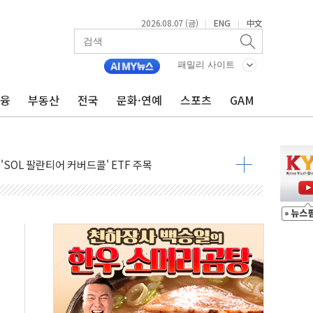
2026.08.07 (금)
ENG
中文
|
|
600개 매장 판매
패밀리 사이트
자 장외거래 청산결제 인프라 구축 착수
 1000' 선정
금융
부동산
전국
문화·연예
스포츠
GAM
폴드8' 전용 액세서리 출시
리츠 온라인 거래수수료 우대
SOL 팔란티어 커버드콜' ETF 주목
중대경보'…전국 49개 지역으로 확대
억원 돌파...취약계층 지원 확대
달러 건넨 韓기업 조사… "관세 무마용 뇌물 의혹"
품공사 등 20곳 '최우수'...인천환경공단 등 '부진'
 숨진 채 발견
보안기업, 중국제 공유기서 '백도어' 발견
않겠다"