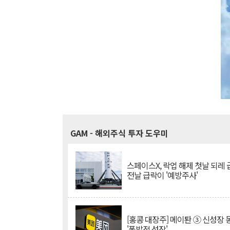
GAM
- 해외주식 투자 도우미
스페이스X, 락업 해제 첫날 되레 급
전날 급락이 '예방주사'
[홍콩 대장주] 메이퇀 ③ 신성장
'폭발적 성장'