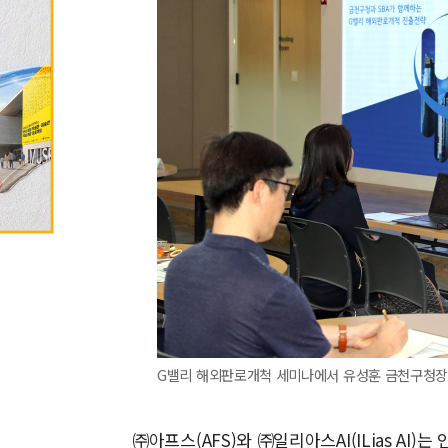
G밸리 해외판로개척 세미나에서 유성훈 금천구청장이
㈜아프스(AFS)와 ㈜일리아스AI(ILias A