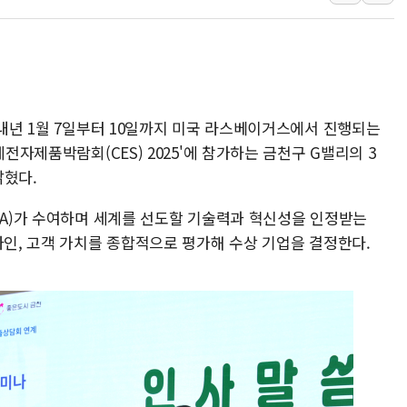
원내대책회의 참석하는 한병도
AIA그룹, 12년 연속 MDRT 
[컨콜] 네이버, 멤버십 연계 배송
[컨콜] 네이버 AI탭, 올해 안
[특징주] 포스코퓨처엠, LFP 
 내년 1월 7일부터 10일까지 미국 라스베이거스에서 진행되는
제전자제품박람회(CES) 2025'에 참가하는 금천구 G밸리의 3
HDC랩스, 'BUILD CON SUMM
밝혔다.
와이즈버즈, 상반기 매출 245
TA)가 수여하며 세계를 선도할 기술력과 혁신성을 인정받는
자인, 고객 가치를 종합적으로 평가해 수상 기업을 결정한다.