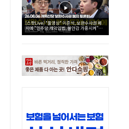
[스팟Live] *풀영상* 이준석, 보완수사권 폐
지에 "민주당 개악입법, 불안감 가중시켜"｜
26.08.06 개혁신당 보완수사권 폐지 토론회