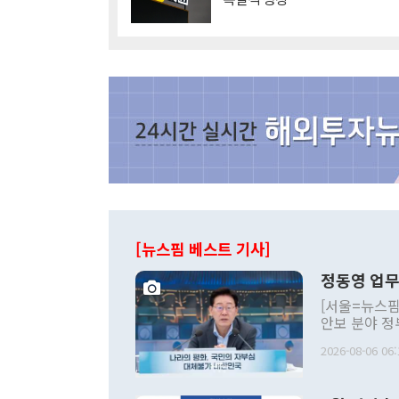
[뉴스핌 베스트 기사]
정동영 업무
[서울=뉴스핌
안보 분야 정
평화공존 발전
2026-08-06 06:
발언 중에는 
언한 것이 있
령은 공개적으