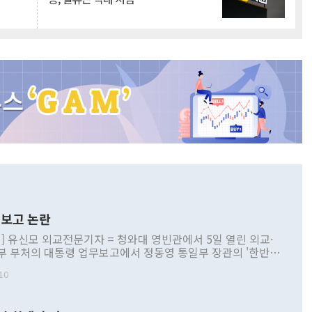
보고 논란
] 유신모 외교전문기자 = 청와대 영빈관에서 5일 열린 외교·
부 부처의 대통령 업무보고에서 정동영 통일부 장관의 '한반도
 구상'과 업무보고 발언이 논란을 빚고 있다. 이날 정 장관의
10
정부 내 조율을 거치지 않은 사안을 정책으로 추진하겠다고 공
는가 하면 사실 관계에 맞지 않은 설명도 있었다. 이재명 대통
로 신중을 기해 달라고 경고했고, 조현 외교부 장관은 '이상