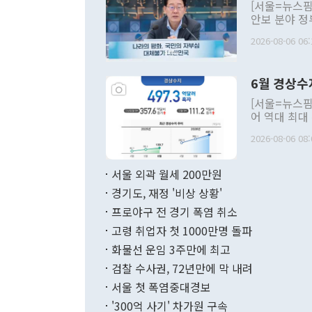
[서울=뉴스핌
안보 분야 정
평화공존 발전
2026-08-06 06:
발언 중에는 
언한 것이 있
령은 공개적으
6월 경상수
주의적 희망에
관의 대북 정
[서울=뉴스핌
관 부처 장관
어 역대 최대
관의 무리한 
출 호조로 월
다. [정동영 통일부 장관이 지난달 23일 오후 서울 종로구 정부서울청사에
2026-08-06 08:
료=한국은행] 한국은행이 6일 발표한 '2026년 6월 국제수지(잠정)'에
서 취임 1주년 
면 지난 6월
부 장관 권한
1000만달러
서울 외곽 월세 200만원
발전 구상'을
이에 따라 올
적 갈등 해결
경기도, 재정 '비상 상황'
했다. 경상수
결과 혐오의 
9000만달러
프로야구 전 경기 폭염 취소
년간의 CVI
지 기준 상품
고령 취업자 첫 1000만명 돌파
무너졌다고도 
며 월간 기준
현실을 바꾸는
달러로 38.
화물선 운임 3주만에 최고
를 평화 체제
196.9% 급
검찰 수사권, 72년만에 막 내려
함께 4자 대
수출은 160
지만 이 대통
서울 첫 폭염중대경보
(18.6%) 
화공존 정책이
했다. 통관 기
'300억 사기' 차가원 구속
다"고 지적했