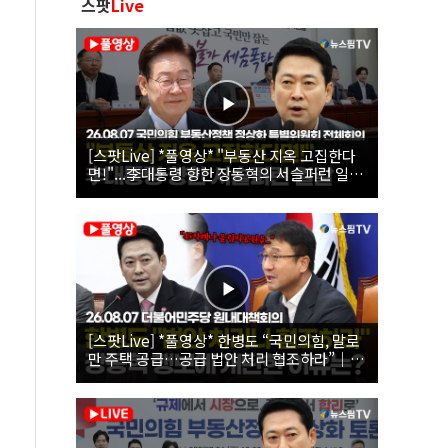
스팟
Live
[스팟Live] *풀영상* "부동산 지옥 고집한다
면!"...李대통령 향한 장동혁의 서슬퍼런 일갈
| 26.08.07 국민의힘 부동산정책 정상화 특별
위원회 전체회의
[스팟Live] *풀영상* 한병도 “국민의힘, 말로
만 주택 공급…공급 법안 처리 협조하라”｜
26.08.07 더불어민주당 원내대책회의