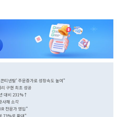
'콘티넨탈' 주문증가로 성장속도 높여"
리 구현 최초 성공
년 대비 231%↑
환사채 소각
IR 전문가 영입"
 73%로 확대"