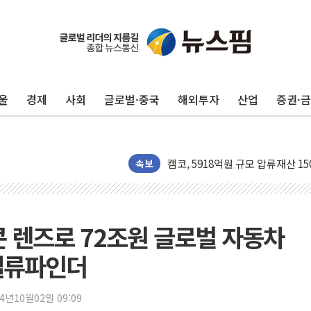
신인류콘텐츠, 핀란드 AI 기업 Aud
"일부 존치" vs "전면 개발"…
[AI 카드뉴스] 기후변화가 바꾼 
국민의힘 윤리위, '부산 돌려차기
울
경제
사회
글로벌·중국
해외투자
산업
증권·
수박으로 여름 나는 하마
전남광주 구례 산불 32분 만에 주
캠코, 5918억원 규모 압류재산 15
속보
[시승기] 공간·승차감 잡은 볼보 E
가오픈한 홈플러스
돌아온 홈플러스
 렌즈로 72조원 글로벌 자동차
[종합] 청도 흥선리 야산 산불 1
한미 법카 제보자 "신동국과 무관
 밸류파인더
라인게임즈, '콰이어트' 테스트 참
에어로케이항공, 청주-중국 청두 노
24년10월02일 09:09
네이버, AI 브리핑 도입 후 블로그