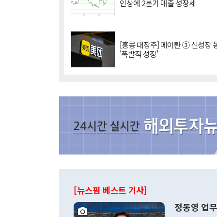
인상에 2분기 매출 성장세
[홍콩 대장주] 메이퇀 ③ 신성장
'폭발적 성장'
[뉴스핌 베스트 기사]
정동영 업무