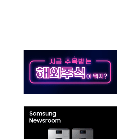
...휴대폰 결제 최대 6000원 할인
고 제휴 전자책 요금제 출시
 호출 서비스
..지역축제 '불금전파, 송정'과 상생
비 본격화…'AI 데이터 기반 메디테크 혁신허브' 구상