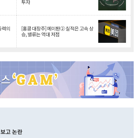
투자
 동력의
[홍콩 대장주] 메이퇀② 실적은 고속 상
승, 밸류는 역대 저점
보고 논란