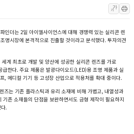
가
SKT, '8월 월간 럭키 페스타' 실시
가
LG헬로비전 '헬로모바일', 교보문
KTis, 02-114로 카카오 T 택시
류파인더는 2일 아이엘사이언스에 대해 경쟁력 있는 실리콘 렌
해군1함대 '창설 80주년' 기념식.
차 조명시장에 본격적으로 진출할 것이라고 분석했다. 투자의견
원주시, 첨단의료복합단지 지정 준
세계 최초로 개발 및 양산에 성공한 실리콘 렌즈를 가로
 공급한다. 주요 제품은 발광다이오드(LED)용 조명 제품과 실
프, 메디컬 기기 등 고성장 산업으로 적용처를 확대 중이다.
렌즈는 기존 플라스틱과 유리 소재에 비해 가볍고, 내열성과
히 기존 소재들의 단점을 보완하면서도 금형 제작이 필요하지
다.