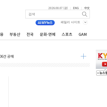
ission Oy와 운영 파트너십 체결
2026.08.07 (금)
ENG
中文
|
|
서리풀2구역 갈등, 협의 테이블에
대한민국 여름
패밀리 사이트
 발언' 논란 서범수·진종오 징계절차 개시
금융
부동산
전국
문화·연예
스포츠
GAM
불 진화...인명피해 없어
06건 공매
X90…'올 터치'는 호불호
시간36분만에 주불진화....인명피해 없어
…자료는 전·현직 직원으로부터 확보"
가자 3만 명 돌파
선 운항허가 취득...중국 노선 다변화
 창작자 지원 규모 2배 확대