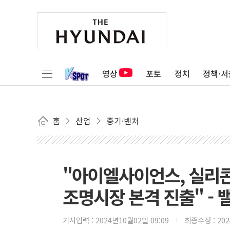
영상
포토
정치
정책·서
홈
산업
중기·벤처
"아이엘사이언스, 실리콘
조명시장 본격 진출" -
기사입력 :
2024년10월02일 09:09
최종수정 :
20