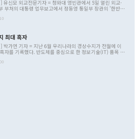
] 유신모 외교전문기자 = 청와대 영빈관에서 5일 열린 외교·
부 부처의 대통령 업무보고에서 정동영 통일부 장관의 '한반도
 구상'과 업무보고 발언이 논란을 빚고 있다. 이날 정 장관의
10
정부 내 조율을 거치지 않은 사안을 정책으로 추진하겠다고 공
는가 하면 사실 관계에 맞지 않은 설명도 있었다. 이재명 대통
로 신중을 기해 달라고 경고했고, 조현 외교부 장관은 '이상
지 최대 흑자
 근거한 비현실적 구상'이라는 비판을 내놨다. 그동안 정 장
책 관련 발언이 물의를 빚은 적은 여러 번 있지만 대통령과 유
] 박가연 기자 = 지난 6월 우리나라의 경상수지가 전월에 이
이 공개적으로 부정적 입장을 표명한 것은 이례적이다. 정 장
 흑자를 기록했다. 반도체를 중심으로 한 정보기술(IT) 품목 수
대북 접근법과 월권을 제어해야 한다는 목소리도 높아지고 있
간 상품수출이 처음으로 1000억달러를 넘어선 영향이다. [자
00
 따르
기자간담회를 하고 있다. [사진=통일부] 2026.07.23 ◆통일
 경상수지는 497억3000만달러 흑자로 집계됐다. 전월(386억
 넘어선 주장 정 장관은 이날 업무보고에서 '한반도 평화공존
)에 이어 두 달 연속 월간 기준 역대 최대 기록을 갈아치웠다.
 설명하면서 이재명 정부 2년차 핵심 과제로 상호 존중·평화
해 상반기 누적 경상수지 흑자는 1910억1000만달러를 기록
·핵 없는 한반도 등 3대 기본 방향을 제시했다. 정 장관은 "대
지 흑자를 견인한 것은 상품수지다. 6월 상품수지는 478억
언어는 멈춰야 한다"면서 주적 용어 대체를 주장했다. 지난 25
 흑자를 기록하며 전월에 이어 역대 최대를 다시 썼다. 국제수
D(완전하고 검증가능하며 되돌릴 수 없는 비핵화) 구도는 이미
수출은 1123억7000만달러로 전년 동월 대비 84.5% 증가하
했다. 또 "현 시점에서 흘러간 선(先)비핵화만 되뇌는 것은
 처음으로 1000억달러를 넘어섰다. 상품수입은 644억8000만
 데 힘이 되지 않는다"고 주장했다. 정 장관은 또 "정전 체제
6% 늘었다. 통관 기준으로는 반도체 수출이 전년 동월 대비
로 바꾸는 논의에 착수하겠다"면서 "북·미 정상회담 견인과
증했고 컴퓨터·주변기기(SSD)는 282.7% 증가했다. IT 품목
화의 동력을 확보하기 위해 최선을 다할 것"이라고 말했다. 하
.4% 늘었으며 비IT 품목도 ▲석유제품(47.5%) ▲화공품
령은 정 장관의 구상에 대부분 제동을 걸었다. 이 대통령은 "평
▲철강제품(17.9%) ▲승용차(6.1%) 등을 중심으로 18.6% 증가
 정치적으로 악용되는 측면이 있다"며 "많이 조심하셔야 한
준 수입은 ▲원자재(30.5%) ▲자본재(35.3%) ▲소비재
다. 북한을 다른 이름으로 불러야 한다는 주장에는 "표현에 꼬