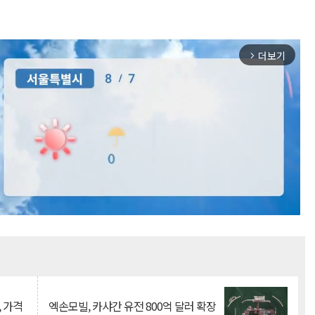
더보기
arrow_forward_ios
Mute
, 가격
엑손모빌, 카샤간 유전 800억 달러 확장