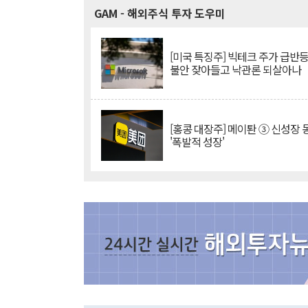
GAM
- 해외주식 투자 도우미
[미국 특징주] 빅테크 주가 급반등..
불안 잦아들고 낙관론 되살아나
[홍콩 대장주] 메이퇀 ③ 신성장
'폭발적 성장'