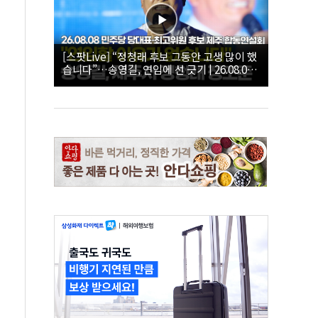
[스팟Live] “정청래 후보 그동안 고생 많이 했
습니다”…송영길, 연임에 선 긋기 | 26.08.08
더불어민주당 당대표·최고위원 후보 제주 합
동연설회