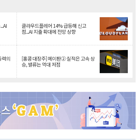
Mute
.AI
클라우드플레어 14% 급등해 신고
점...AI 지출 확대에 전망 상향
 동력의
[홍콩 대장주] 메이퇀② 실적은 고속 상
승, 밸류는 역대 저점