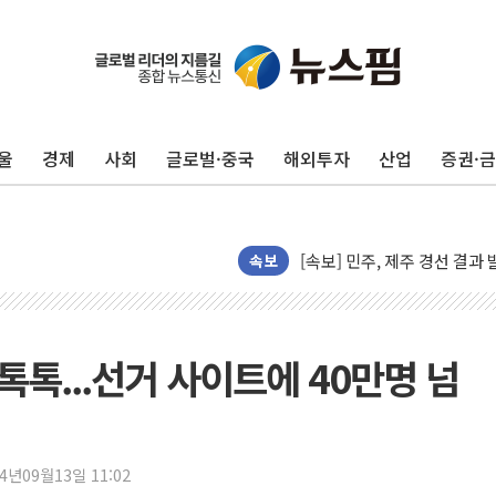
울
경제
사회
글로벌·중국
해외투자
산업
증권·
[속보] 민주, 제주·인천 경선 결
[속보] 민주, 인천 경선 결과 발
[속보] 민주, 제주 경선 결과 발
이번주 국내 주요 금융일정(8.1
속보
美, 이란전 출구전략 만지작
강릉·동해·삼척 시간당 최대 
폐기물 수거하다 참변…60대
 톡톡...선거 사이트에 40만명 넘
서울 중랑구 주택가서 흉기 난
李대통령 "결혼 때문에 손해 
여수 오동도 인근 해상서 모
24년09월13일 11:02
추미애, '위안부' 피해자 기림