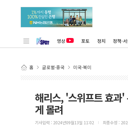
영상
포토
정치
정책·서
홈
글로벌·중국
미국·북미
해리스, '스위프트 효과'
게 몰려
기사입력 :
2024년09월13일 11:02
최종수정 :
20