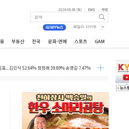
2026.08.08 (토)
ENG
中文
|
|
패밀리 사이트
금융
부동산
전국
문화·연예
스포츠
GAM
과 발표...김민석 47.75% 정청래 42.08%
표...김민석 45.09% 정청래 43.27% 송영길 11.63%
표...김민석 52.64% 정청래 39.89% 송영길 7.47%
0~8.14)
…공습 한계·탄약 부족 현실화
50㎜ 폭우…강원 동해안 강한 비 이어져
 환경미화원 수거차에 치여 사망
동…60대 남성 2명 숨져
보는 일 없게"…'결혼 페널티' 22개 과제 손본다
터보트 전복…1명 사망·1명 실종
의 날 참석..."국제적 시민 연대로 목소리 내야"