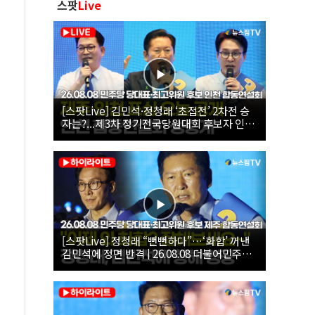
스팟
Live
[스팟Live] 김민석·정청래 ‘초접전’ 2차전 승
자는?...제3차 정기전국당원대회 후보자 인천
합동연설회 생중계 | 26.08.08
[스팟Live] 정청래 “뻔뻔하다”…‘화합’ 꺼낸
김민석에 정면 반격 | 26.08.08 더불어민주당
당대표·최고위원 후보 제주 합동연설회