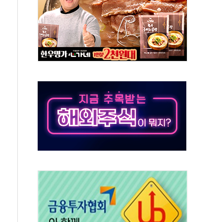
 실종 60대 나흘만에 숨진 채 발견
 살해 10대 아들 체포
' 받아친 정청래…제주 연설서 신경전 고조
지시…與 "적극 환영"·野 "졸속 국정"
10일까지 최대 3.5m 높은 물결
23명…정부, 비상대응기구 가동
 베이징도 부동산 규제 철폐
승으로 피서객 7명 고립…전원 구조
 멍' 운영…페르세우스 유성우 관측