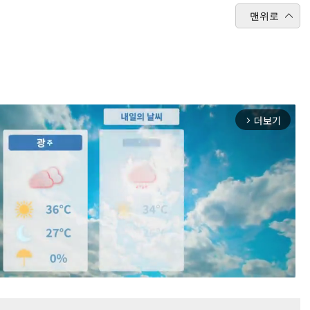
맨위로
더보기
arrow_forward_ios