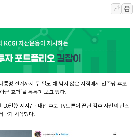
가
인천 선재도 갯벌서 해루질 중
가
인천서 말다툼 중 어머니 흉기
'화합' 꺼낸 김민석에 '뻔뻔
李대통령, ISA 개편 재검토 
동해중부 전 해상 풍랑주의보…
연일 폭염에 온열질환 사망 
中 전방위 아파트 부양, 수도
인제 용대리 계곡서 수위 상
동해시, 11~14일 '별똥별
국 대통령 선거까지 두 달도 채 남지 않은 시점에서 민주당 후보
아군 효과'를 톡톡히 보고 있다.
10일(현지시간) 대선 후보 TV토론이 끝난 직후 자신의 인스
러나기 시작했다.