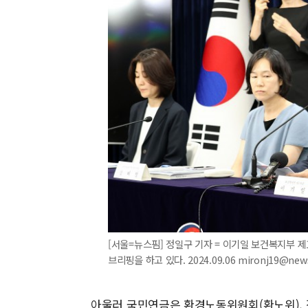
[서울=뉴스핌] 정일구 기자 = 이기일 보건복지부 
브리핑을 하고 있다. 2024.09.06 mironj19@new
아울러 국민연금은 환경노동위원회(환노위), 