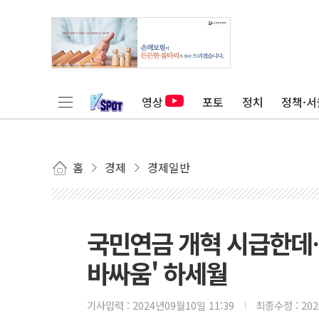
영상
포토
정치
정책·서
홈
경제
경제일반
국민연금 개혁 시급한데…
바싸움' 하세월
기사입력 :
2024년09월10일 11:39
최종수정 :
20