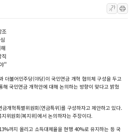
가
李대통령, 호우 피해 경북 안동·의성 특별재난
가
'변기 수리' 집주인에게 흉기 휘두른 30대 세
워트, 상반기 영업이익 30억원
강조
프롬바이오, 10일 거래 재개…"재무구조 개편
중심
NH농협생명, 농작업 중 온열질환 보장…폭염
리해
아바코, 2분기 매출 120억원
람직
야"
)과 더불어민주당(야당)이 국민연금 개혁 협의체 구성을 두고
통해 국민연금 개혁안에 대해 논의하는 방향이 맞다고 밝혔
 연금개혁특별위원회(연금특위)를 구성하자고 제안하고 있다.
복지위원회(복지위)에서 논의하자는 주장이다.
13%까지 올리고 소득대체율을 현행 40%로 유지하는 등 국