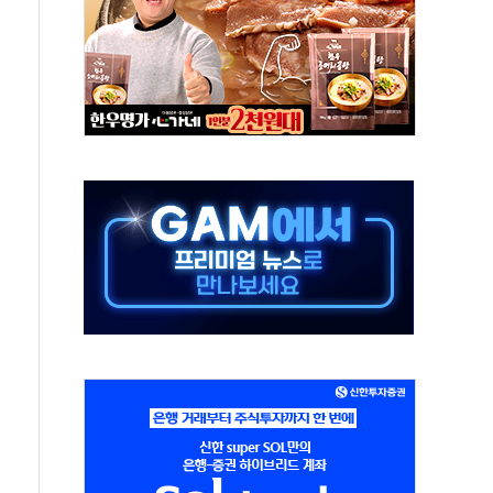
지역 선포
입자…경찰, 현행범 체포
"
기 신속 보상 강화