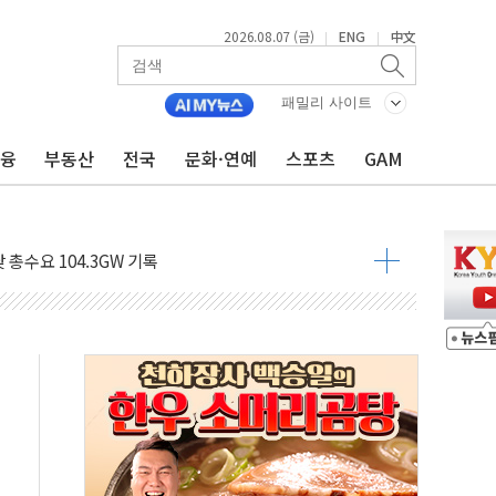
2026.08.07 (금)
ENG
中文
|
|
비온 59㎡ 18억원대
-서울시 '정책 엇박자'
패밀리 사이트
생애최초만 경쟁 치열
금융
부동산
전국
문화·연예
스포츠
GAM
래·ETF 매수에도 고유가·금리·입법 지연 '삼중 부담'
...석유·가스주 올랐지만 빈그룹이 상쇄
총수요 104.3GW 기록
 위기 고조되는 또 다른 중동 화약고
름나기 [뉴스핌 줌인]
 실시
 온열질환자 2872명
 與 내부서 '총선·대선 직격탄' 우려
궤도'