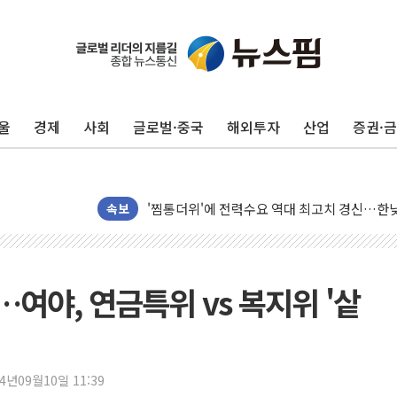
신길동 신축도 3.3㎡당 7250만원…써밋 클라
용산공원·그린벨트로 또 충돌…반복되는 국토부
[AI 부동산 투데이] 특공 전략도 '극과 극'…
울
경제
사회
글로벌·중국
해외투자
산업
증권·
[코인시황] 비트코인 6만4000달러대 횡보…고
[베트남 증시] 유동성 부진 지속, 강보합 마감
'찜통더위'에 전력수요 역대 최고치 경신…한낮 
후티 반군, 예멘 정부군과 사우디 동시 공격…
속보
42.5도 역대급 폭염…동물들도 특별식으로 여
경찰, 9월부터 '가족 사건' 못 맡는다…상피제
포스코홀딩스, 포스코인터·DX 지분 일부 매각
여야, 연금특위 vs 복지위 '샅
태국 학교서 중학생 총기 난사...최소 7명 사망
40.2도 찍은 서울 등 폭염중대경보 해제…누적
"文정부 악몽 재현 안돼"...李 부동산 세제안에
24년09월10일 11:39
신세계사이먼 '대구 프리미엄 아울렛' 건립 '본