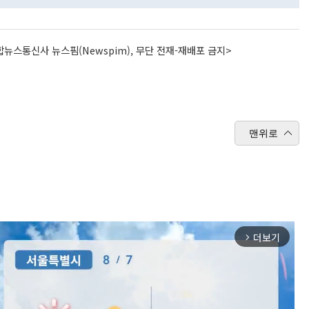
뉴스통신사 뉴스핌(Newspim), 무단 전재-재배포 금지>
맨위로
더보기
arrow_forward_ios