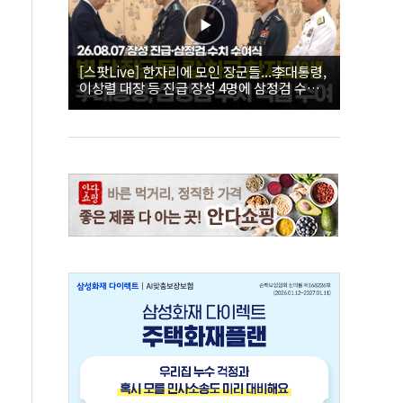
[스팟Live] 한자리에 모인 장군들...李대통령,
이상렬 대장 등 진급 장성 4명에 삼정검 수치
직접 수여｜26.08.07 장성 진급·삼정검 수치
수여식