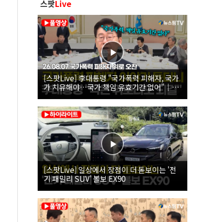
스팟
Live
[스팟Live] 李대통령 "국가폭력 피해자, 국가
가 치유해야…국가 책임 유효기간 없어"｜
26.08.07 국가폭력 피해자 위로 오찬
[스팟Live] 일상에서 장점이 더 돋보이는 '전
기 패밀리 SUV' 볼보 EX90