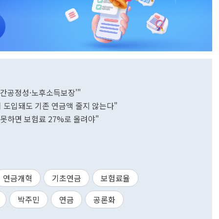
세대간공정성·노후소득보장'"
 도입돼도 기존 연금액 줄지 않는다"
 못하면 보험료 27%로 올려야"
연금개혁
기초연금
보험료율
박주민
연금
공론화