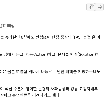
가
이란, 오만과 호르무즈 해협 재
가
[민주 당권주자 일정] 송영길·
李대통령, 오늘 오후 2시 부
발표 예정
[오늘의 정치일정] 8월 7일(금
[오늘의 국회일정] 상임위·세미
는 휴가철인 8월에도 변함없이 현장 중심의 'FAST농정'을 이
이란, 美·이스라엘 선박 호르
d)에서 듣고, 행동(Action)하고, 문제를 해결(Solution)해
것은 물론 여름철 막바지 태풍으로 인한 피해를 예방하는데도
인이 직접 수분에 참여한 문경의 사과농장과 강릉 고랭지배추
 살피고 농업인들을 격려하기도 했다.