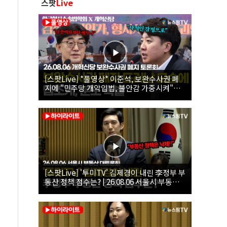
스팟
Live
[스팟Live] *풀영상* 이준석, 보완수사권 폐
지에 "민주당 개악입법, 불안감 가중시켜"｜
26.08.06 개혁신당 보완수사권 폐지 토론회
[스팟Live] '투미TV' 김제경이 내린 李정부 부
동산 정책 점수는? | 26.08.06 서울시 부동산
대토론회