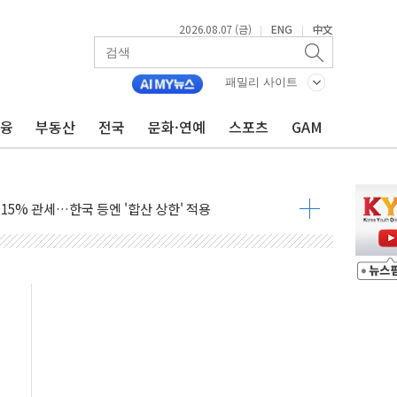
2026.08.07 (금)
ENG
中文
|
|
'생계형 적합업종' 재지정...5년 더 보호
가 완화 불확실성에 1.2% 하락 마감
패밀리 사이트
오늘 부동산 2차 회의 外
금융
부동산
전국
문화·연예
스포츠
GAM
트래블카드'…휴가철 넘어 장기 고객 묶는다
모델 발탁… 부산 광안서 약국 팝업스토어 운영
15% 관세…한국 등엔 '합산 상한' 적용
 미 국채금리·달러 동반 상승…시장, 美 고용지표 촉각
단' 행정명령 서명…출생시민권 제한 재시동
것"…군수품 부족설 일축 "막대한 무기 보유"
주택자 귀환 조짐에 전월세시장 '긴장'
자…맞교환·재매수·다운사이징 '저울질'
적 방어…다음 과제는 '외형 확대'
해협 통항 제한 검토에 유가 3% 급등…금값 보합
하락…다우 5거래일 랠리 '마침표'