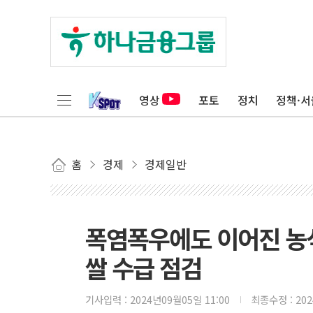
영상
포토
정치
정책·서
홈
경제
경제일반
폭염폭우에도 이어진 농식
쌀 수급 점검
기사입력 :
2024년09월05일 11:00
최종수정 :
20