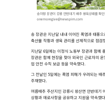
송미령 장관이 강릉 안반데기 배추 생육상태를 확인하고 
onemoregive@newspim.com
송 장관은 지난달 내내 이어진 폭염과 태풍으
축산물 작황과 생육 관리를 선제적으로 점검했
지난달 6일에는 이정식 노동부 장관과 함께 
장관은 함께 현장을 찾아 외국인 근로자의 온
업 안전 수칙 보급 등을 약속했다.
그 전날인 5일에는 폭염 피해가 우려되는 배
주재했다.
여름배추 주산지인 강릉시 왕산면 안반데기 마
상황과 애로사항을 공유하고 지원을 약속했다