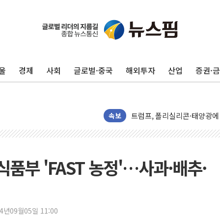
중기부, 떡국·떡볶이떡 제조업 
[브라질증시] 금리 인하에도 추
[뉴스핌 이 시각 PICK] 李, 
울
경제
사회
글로벌·중국
해외투자
산업
증권·
카드사 고객 유입 창구 된 '
제나벨, 배우 공승연 브랜드 
트럼프, 폴리실리콘·태양광에 
[채권/외환] 국제유가 급등에
속보
트럼프, '원정출산 시민권 차
트럼프 "이란전 조만간 끝날 
"세금 부담 덜자"…비거주 1
품부 'FAST 농정'…사과·배추·
세금 부담 커진 고가 1주택
현대리바트, 원가 개선으로 실
[금/유가] 이란의 호르무즈 
24년09월05일 11:00
뉴욕증시, 유가·금리 부담에 