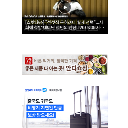
[스팟Live] "전셋집 구하려다 월세 선택"...사
회에 첫발 내디딘 청년의 한탄 | 26.08.06 서울
시 부동산 대토론회