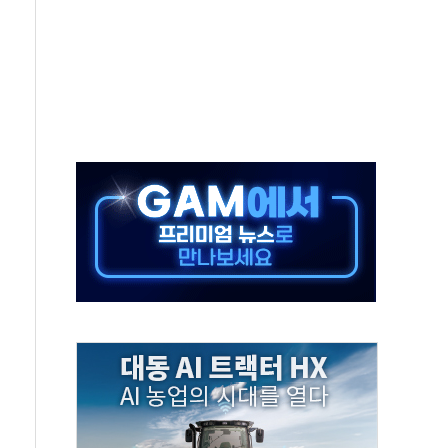
개방 합의 막바지.."美와 직접 협상 없어"
정청래·김민석 후보 - 8월 7일
동산정책 2차 점검회의…주택 공급 대책 막바지 조율
)
나·기자회견·주요 정당 - 8월 7일
무즈 통항 제한 추진…美 "통행 막을 권한 없어"