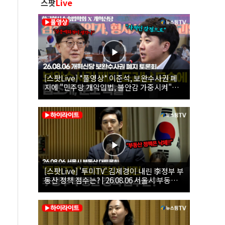
스팟
Live
[스팟Live] *풀영상* 이준석, 보완수사권 폐
지에 "민주당 개악입법, 불안감 가중시켜"｜
26.08.06 개혁신당 보완수사권 폐지 토론회
[스팟Live] '투미TV' 김제경이 내린 李정부 부
동산 정책 점수는? | 26.08.06 서울시 부동산
대토론회