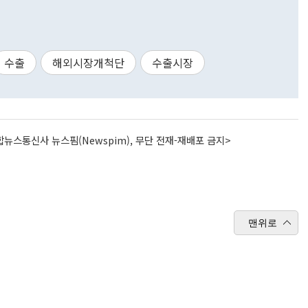
수출
해외시장개척단
수출시장
뉴스통신사 뉴스핌(Newspim), 무단 전재-재배포 금지>
맨위로