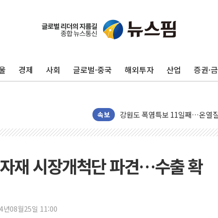
울
경제
사회
글로벌·중국
해외투자
산업
증권·
구미 폐염산처리업체서 불 2시간3
해군과 함께하는 '불금전파, 송정'
강원도 폭염특보 11일째…온열질환
[코인 시황] 비트코인, ETF 
속보
[르포] 39도 폭염 속 잠실 개표소 
강원·전라권 폭염중대경보 확대…
빚투·레버리지 줄었지만, 반도체 
기자재 시장개척단 파견…수출 확
양주 가전제품 창고서 화재…차량 
[2보] 북한, 원산서 동해상 단거
종로·중구 오피스 78%가 준공 
24년08월25일 11:00
법원, '관저 이전 봐주기 감사' 