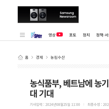
영상
포토
정치
정책·서
홈
경제
농림수산
농식품부, 베트남에 농
대 기대
기사입력 :
2024년08월25일 11:00
최종수정 :
20