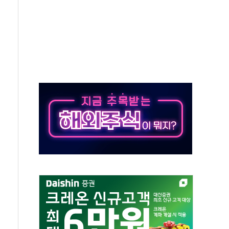
사개혁위에 보완수사권 폐지 우려 전달
수무책… 패트리엇 미사일 지원, 작년의 3분의 1
 불구속 송치
차 조사…'당정대 회의' 한동훈·방기선 수사도 속도
 절정…서울 한낮 39도
…30여분 만에 진화
연으로 형사사법 틀 바꿔…국민 불안감 가중"
억원…전년 比 21.2%↑
광…지역펀드 9·10호 확정