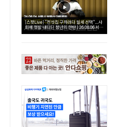
[스팟Live] "전셋집 구하려다 월세 선택"...사
회에 첫발 내디딘 청년의 한탄 | 26.08.06 서울
시 부동산 대토론회