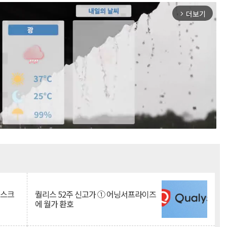
더보기
arrow_forward_ios
Mute
리스크
퀄리스 52주 신고가 ① 어닝서프라이즈
에 월가 환호