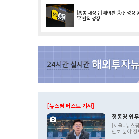
[홍콩 대장주] 메이퇀 ③ 신성장
'폭발적 성장'
[뉴스핌 베스트 기사]
정동영 업무
[서울=뉴스핌
안보 분야 정
평화공존 발전