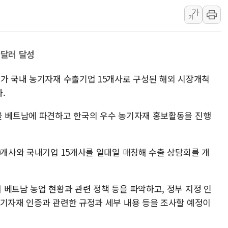
가
성폭력 피해자 보호단체, 경찰수
가
우크라, 러 탄도미사일 공격에 속
"5.18은 북한 지령" 설교한 목사
만달러 달성
[종합] 특검, '양평' 원희룡 2
[내일날씨] 절기상 '입추'에 폭염
부가 국내 농기자재 수출기업 15개사로 구성된 해외 시장개척
제천 바이오밸리 공장 옥상서 불
.
개혁신당 "민주, '盧 수사' 악
을 베트남에 파견하고 한국의 우수 농기자재 홍보활동을 진행
CJ온스타일, 2분기 영업익 260
AI 연산은 포항, 전력 저장은 영
0개사와 국내기업 15개사를 일대일 매칭해 수출 상담회를 개
베트남 농업 현황과 관련 정책 등을 파악하고, 정부 지정 인
농기자재 인증과 관련한 규정과 세부 내용 등을 조사할 예정이