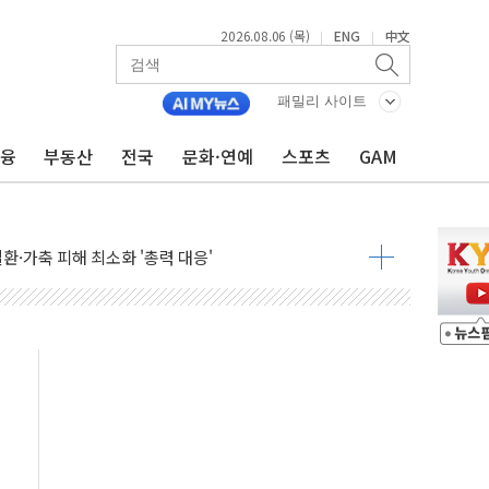
2026.08.06 (목)
ENG
中文
|
|
패밀리 사이트
금융
부동산
전국
문화·연예
스포츠
GAM
0여분만에 진화...외국인 노동자 숨져
 시즌2
·가축 피해 최소화 '총력 대응'
자금 유입에도 박스권…美 암호화폐 법안 처리 여부도 변수
시위 '62일째'..."대부분 여기서 상주"
온열질환자 2665명·사망 23명
두 종목에 코스피 '휘청'
3대·건물 1동 전소
리 탄도미사일 발사
10년 이상…리뉴얼이 경쟁력 가른다
유병호 구속적부심 기각