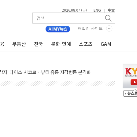
2026.08.07 (금)
ENG
中文
|
|
패밀리 사이트
금융
부동산
전국
문화·연예
스포츠
GAM
점화 조짐…한미 지배구조 다시 요동
익 4배 '껑충'…전부문 약진
 강자' 다이소·시코르…뷰티 유통 지각변동 본격화
두산퓨얼셀, SOFC에 사활
혜택 축소에 반발…"정책 신뢰 뒤집어"
표 전면에...임원·조직 대대적 개편 예고
페이스와 '누리호 5기분 엔진 구성품' 수주
당분간 1400원 초반대 등락"
 확보' 신용해 前교정본부장 불구속 기소
원, 테네시주 경선서 낙선
 사이드카·널뛰기에 개미들 '패닉'