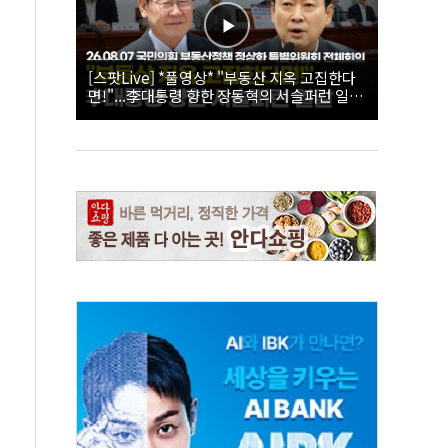
[스팟Live] *풀영상* "부동산 지옥 고집한다
면!"...李대통령 향한 장동혁의 서슬퍼런 일갈
| 26.08.07 국민의힘 부동산정책 정상화 특별
위원회 전체회의