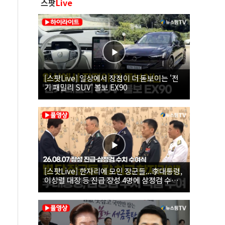
스팟
Live
[스팟Live] 일상에서 장점이 더 돋보이는 '전
기 패밀리 SUV' 볼보 EX90
[스팟Live] 한자리에 모인 장군들...李대통령,
이상렬 대장 등 진급 장성 4명에 삼정검 수치
직접 수여｜26.08.07 장성 진급·삼정검 수치
수여식