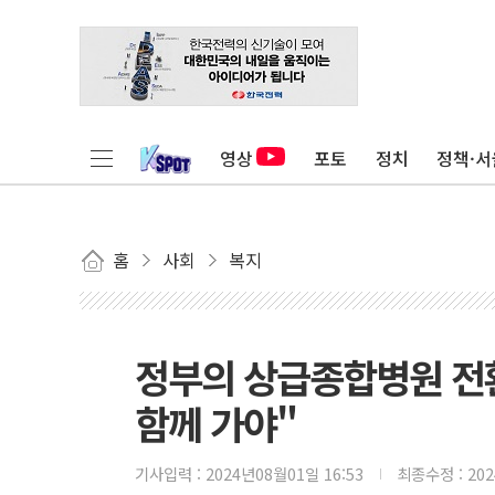
영상
포토
정치
정책·서
홈
사회
복지
정부의 상급종합병원 전환
함께 가야"
기사입력 :
2024년08월01일 16:53
최종수정 :
20