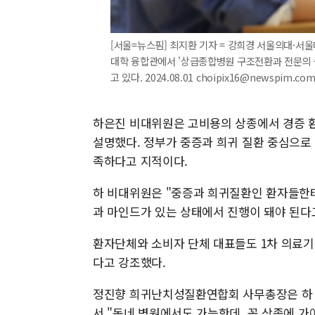
[서울=뉴스핌] 최지환 기자 = 강희경 서울의대·서
대학 융합관에서 '상급종합병원 구조전환과 전문의 중
고 있다. 2024.08.01 choipix16@newspim.co
하은진 비대위원은 고비용의 상종에서 경증 
설명했다. 정부가 중증과 희귀 질환 중심으로
족하다고 지적이다.
하 비대위원은 "중증과 희귀질환인 환자들한테
과 마인드가 있는 상태에서 진행이 돼야 된다
환자단체와 소비자 단체 대표들도 1차 의료
다고 강조했다.
정진향 희귀난치성질환연합회 사무총장은 하 
서 "동네 병원에서도 가능한데, 꼭 상종에 