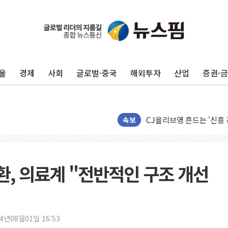
울
경제
사회
글로벌·중국
해외투자
산업
증권·
4자 연합 균열에 분쟁 재
금호석유화학, 2분기 영업
CJ올리브영 흔드는 '신흥
"PAFC만으론 어렵다"…
속보
임대사업자, 등록임대 세제
대우건설, 50대 이강석 대
비츠로넥스텍, 한화에어로스
, 의료계 "전반적인 구조 개선
1410원대 내려간 환율, "
종합특검, '계엄 수용공간
친트럼프 오글스 미 하원의
24년08월01일 16:53
"주식이야 코인이야"…연속