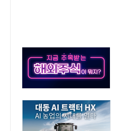
 반도체 EPC 추가 수주
 자사주 취득
8.5% 증가... 해외 자회사가 이끈 '더블 성장'
야청' 파장…친명계 "처절한 역사를 말장난으로" 비판
주택자 과도한 세금 부당"…소득세법 개정안 발의 예고
부위원장에 김태유·국립외교원장에 김흥규
 주택 공급…도시정비법·주택법 등 처리 협조하라"
자 웹리포트 만든다…AI 금융데이터 분석 과정 개설
안정성 한순간도 흔들려선 안돼"