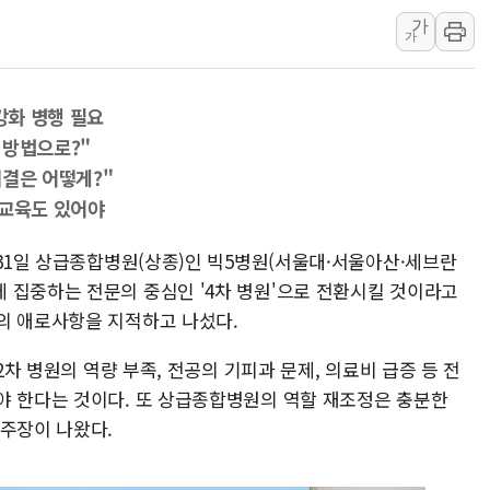
가
에쓰씨엔지니어링, 큐니티와
가
애드포러스, 30억원 규모
롯데웰푸드, 2분기 영업익 8
강화 병행 필요
이성윤 '호남 민심은 주석
 방법으로?"
나경원 의원 "장기보유 1
해결은 어떻게?"
李대통령, 규제합리화위 
 교육도 있어야
한병도 "국민의힘, 말로만
금투협, ChatGPT로 투
 31일 상급종합병원(상종)인 빅5병원(서울대·서울아산·세브란
 집중하는 전문의 중심인 '4차 병원'으로 전환시킬 것이라고
박홍근 "국가재정시스템 
의 애로사항을 지적하고 나섰다.
2차 병원의 역량 부족, 전공의 기피과 문제, 의료비 급증 등 전
야 한다는 것이다. 또 상급종합병원의 역할 재조정은 충분한
 주장이 나왔다.