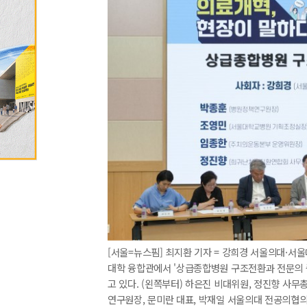
[서울=뉴스핌] 최지환 기자 = 강희경 서울의대·서
대학 융합관에서 '상급종합병원 구조전환과 전문의 중
고 있다. (왼쪽부터) 하은진 비대위원, 정진향 사무
연구원장, 문미란 대표, 박재일 서울의대 전공의협의회 비