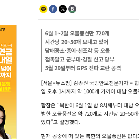
6월 1~2일 오물풍선만 720개
시간당 20~50개 보내고 있어
담배꽁초·종이·천조각 등 오물
접촉말고 군부대·경찰 신고 당부
5월 29일부터 GPS 전파 교란 공격
[서울=뉴스핌] 김종원 국방안보전문기자 = 합동
일 오후 1시까지 약 1000개 가까이 대남 오
합참은 "북한이 6월 1일 밤 8시께부터 대남 
별한 오물풍선은 약 720개로 시간당 20~5
있다"고 설명했다.
현재 공중에 떠 있는 북한의 오물풍선은 없다