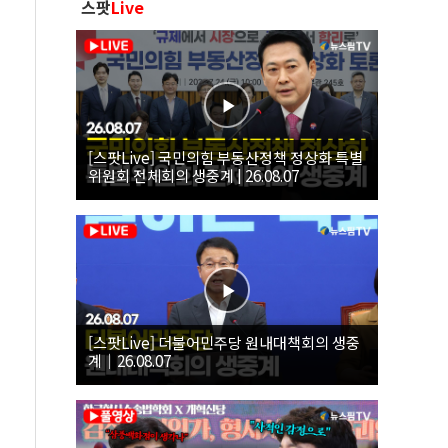
스팟
Live
[스팟Live] 국민의힘 부동산정책 정상화 특별
위원회 전체회의 생중계 | 26.08.07
[스팟Live] 더불어민주당 원내대책회의 생중
계｜26.08.07