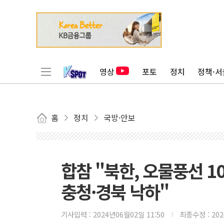
영상
포토
정치
정책·서
홈
정치
국방·안보
합참 "북한, 오물풍선 1
충청·경북 낙하"
기사입력 :
2024년06월02일 11:50
최종수정 :
20