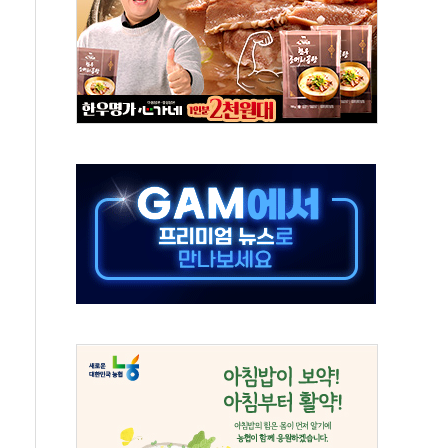
이용자수 1000만 돌파
고한 파트너십 이어갈 예정"
항의 서한…"표현의 자유 위협"
.2분기 영업이익 121% 급증
울·경기·충북 선관위 등 추가 압수수색
, 30일 2주년 기념 행사
..RSU 세제지원 긍정 검토되길"
영대상 환경부분 최우수상 수상