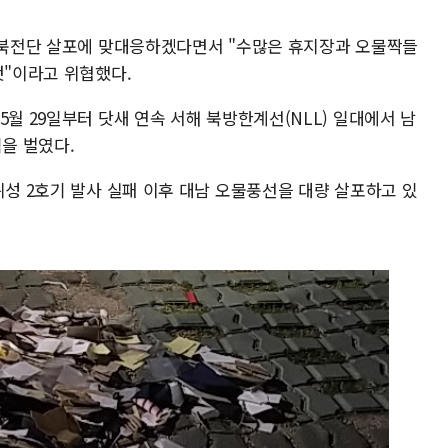
 대북전단 살포에 맞대응하겠다면서 "수많은 휴지장과 오물짝들
것"이라고 위협했다.
5월 29일부터 닷새 연속 서해 북방한계선(NLL) 일대에서 남
격을 벌였다.
위성 2호기 발사 실패 이후 대남 오물풍선을 대량 살포하고 있