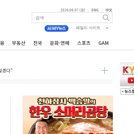
2026.08.07 (금)
ENG
中文
|
|
패밀리 사이트
품공사 등 20곳 '최우수'...인천환경공단 등 '부진'
금융
부동산
전국
문화·연예
스포츠
GAM
 숨진 채 발견
보안기업, 중국제 공유기서 '백도어' 발견
않겠다"
회원 수 세계 1위…국내 회원 34% 증가
 혜택 강화...새벽 배송 도입 예정
으로 부동산과 건강까지 영역 확장 예정
장기공급 합의에 7%대 급등
IT 2026' 참가
억원…순이익 흑자 전환
 따른 중과세는 과세 원칙 어긋나"