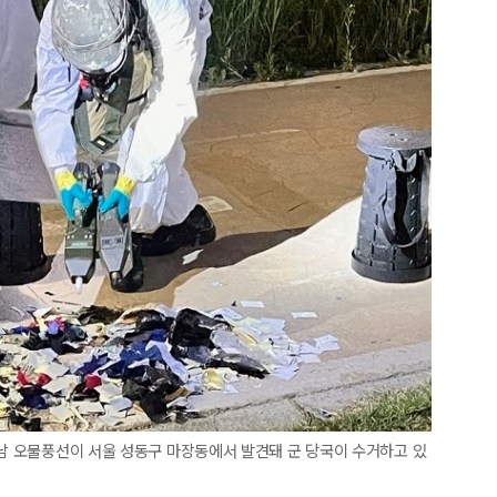
대남 오물풍선이 서울 성동구 마장동에서 발견돼 군 당국이 수거하고 있