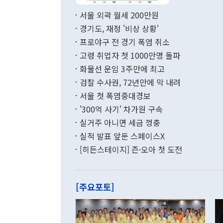
면 지난 6월
부 장관 권한
1000만달러
서울 외곽 월세 200만원
발전 구상'을
이에 따라 올
적 갈등 해결
경기도, 재정 '비상 상황'
했다. 경상수
결과 혐오의 
9000만달러
프로야구 전 경기 폭염 취소
년간의 CVI
지 기준 상품
고령 취업자 첫 1000만명 돌파
무너졌다고도 
며 월간 기준
현실을 바꾸는
달러로 38.
화물선 운임 3주만에 최고
를 평화 체제
196.9% 급
검찰 수사권, 72년만에 막 내려
함께 4자 대
수출은 160
지만 이 대통
서울 첫 폭염중대경보
(18.6%) 
화공존 정책이
했다. 통관 기
'300억 사기' 차가원 구속
다"고 지적했
(16.4%)
투리가 잡혀 
실거주 아니면 세금 껑충
월(-10억9
쁜 상황이 초
증가와 유류할
실적 발표 앞둔 스페이스X
9·19 군사
기록했지만 
[히든스테이지] 즌·오아 첫 도전
"우리의 선의
로 전환됐다.
으로 약간의 의문
를 기록해 전
관은 업무보고
는 배당수입
주의에 근거한
줄면서 25억
[주요포토]
라며 "여러분
억1000만달
이 9월 러시
였던 올해 3
며 "정부 차
인의 해외투자
은 "그것은 
각각 증가했다