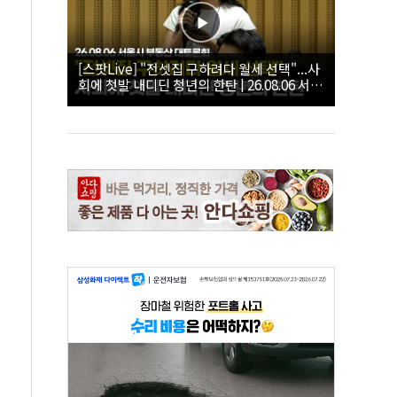
[스팟Live] "전셋집 구하려다 월세 선택"...사
회에 첫발 내디딘 청년의 한탄 | 26.08.06 서울
시 부동산 대토론회