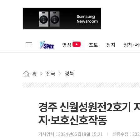
영상
포토
정치
정책·서
홈
전국
경북
경주 신월성원전2호기 자
지·보호신호작동
기사입력 :
2024년05월18일 15:21
최종수정 :
20