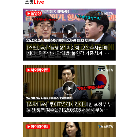
스팟
Live
[스팟Live] *풀영상* 이준석, 보완수사권 폐
지에 "민주당 개악입법, 불안감 가중시켜"｜
26.08.06 개혁신당 보완수사권 폐지 토론회
[스팟Live] '투미TV' 김제경이 내린 李정부 부
동산 정책 점수는? | 26.08.06 서울시 부동산
대토론회