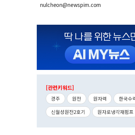
nulcheon@newspim.com
[관련키워드]
경주
원전
원자력
한국수
신월성원전2호기
원자로냉각재펌프