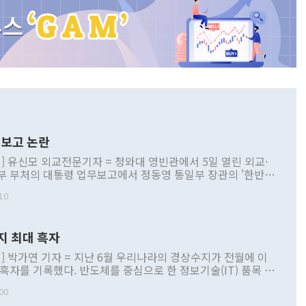
보고 논란
] 유신모 외교전문기자 = 청와대 영빈관에서 5일 열린 외교·
부 부처의 대통령 업무보고에서 정동영 통일부 장관의 '한반도
 구상'과 업무보고 발언이 논란을 빚고 있다. 이날 정 장관의
10
정부 내 조율을 거치지 않은 사안을 정책으로 추진하겠다고 공
는가 하면 사실 관계에 맞지 않은 설명도 있었다. 이재명 대통
로 신중을 기해 달라고 경고했고, 조현 외교부 장관은 '이상
지 최대 흑자
 근거한 비현실적 구상'이라는 비판을 내놨다. 그동안 정 장
책 관련 발언이 물의를 빚은 적은 여러 번 있지만 대통령과 유
] 박가연 기자 = 지난 6월 우리나라의 경상수지가 전월에 이
이 공개적으로 부정적 입장을 표명한 것은 이례적이다. 정 장
 흑자를 기록했다. 반도체를 중심으로 한 정보기술(IT) 품목 수
대북 접근법과 월권을 제어해야 한다는 목소리도 높아지고 있
간 상품수출이 처음으로 1000억달러를 넘어선 영향이다. [자
00
 따르
기자간담회를 하고 있다. [사진=통일부] 2026.07.23 ◆통일