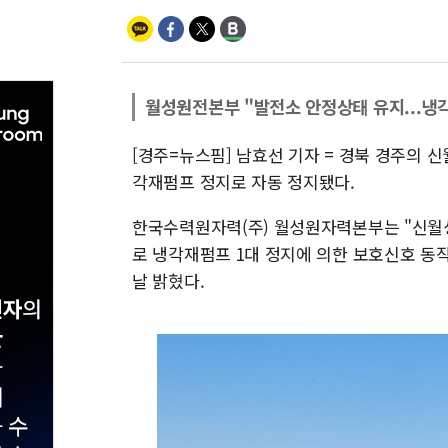
월성원전본부 "발전소 안정상태 유지...냉
[경주=뉴스핌] 남효선 기자 = 경북 경주의 신
각재펌프 정지로 자동 정지됐다.
한국수력원자력(주) 월성원자력본부는 "신월성
로 냉각재펌프 1대 정지에 의한 보호신호 동작
날 밝혔다.