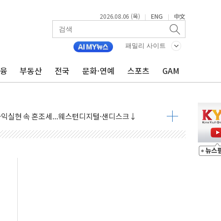
2026.08.06 (목)
ENG
中文
|
|
패밀리 사이트
금융
부동산
전국
문화·연예
스포츠
GAM
·아이온큐·도어대시↑ VS 샌디스크·피그마·앱러빈↓
 반대…상법·자본시장법 개정 논의"
 차익실현 속 혼조세...웨스턴디지털·샌디스크↓
에 긴급 안보 점검회의
호르무즈 재개방 기대에 강세
조까지, 상승...호실적 보고 기업 상승세 뚜렷
인 '사파리' 공격… 시민들 공포감 극대화 전략
' 임시 주총 기대감에 홀로 상한가…마진 잔액은 사상 최고
버리지 위험수위…숨은 차입이 더 큰 변수"
대응 1단계 진압 중