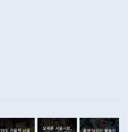
 경상수지는 497억3000만달러 흑자로 집계됐다. 전월(386억
 넘어선 주장 정 장관은 이날 업무보고에서 '한반도 평화공존
)에 이어 두 달 연속 월간 기준 역대 최대 기록을 갈아치웠다.
 설명하면서 이재명 정부 2년차 핵심 과제로 상호 존중·평화
해 상반기 누적 경상수지 흑자는 1910억1000만달러를 기록
·핵 없는 한반도 등 3대 기본 방향을 제시했다. 정 장관은 "대
지 흑자를 견인한 것은 상품수지다. 6월 상품수지는 478억
언어는 멈춰야 한다"면서 주적 용어 대체를 주장했다. 지난 25
 흑자를 기록하며 전월에 이어 역대 최대를 다시 썼다. 국제수
D(완전하고 검증가능하며 되돌릴 수 없는 비핵화) 구도는 이미
수출은 1123억7000만달러로 전년 동월 대비 84.5% 증가하
했다. 또 "현 시점에서 흘러간 선(先)비핵화만 되뇌는 것은
 처음으로 1000억달러를 넘어섰다. 상품수입은 644억8000만
 데 힘이 되지 않는다"고 주장했다. 정 장관은 또 "정전 체제
6% 늘었다. 통관 기준으로는 반도체 수출이 전년 동월 대비
로 바꾸는 논의에 착수하겠다"면서 "북·미 정상회담 견인과
증했고 컴퓨터·주변기기(SSD)는 282.7% 증가했다. IT 품목
화의 동력을 확보하기 위해 최선을 다할 것"이라고 말했다. 하
.4% 늘었으며 비IT 품목도 ▲석유제품(47.5%) ▲화공품
령은 정 장관의 구상에 대부분 제동을 걸었다. 이 대통령은 "평
▲철강제품(17.9%) ▲승용차(6.1%) 등을 중심으로 18.6% 증가
 정치적으로 악용되는 측면이 있다"며 "많이 조심하셔야 한
준 수입은 ▲원자재(30.5%) ▲자본재(35.3%) ▲소비재
다. 북한을 다른 이름으로 불러야 한다는 주장에는 "표현에 꼬
가 모두 늘었다. 서비스수지는 12억9000만달러 적자를 기록해 전
정쟁으로 휘몰아 들어가면 원래 하고자 했던 데에서 오히려 나
000만달러)보다 적자 폭이 확대됐다. 여행수지는 외국인 입국자
래될 수 있다"고 경고했다. 이 대통령은 남북 신뢰 구축을 위해
증료 인상 등에 따른 출국자 감소로 4억4000만달러 흑자를
합의를 선제적으로 복원해야 한다는 정 장관의 주장에 대해서도
지식재산권사용료수지는 전월 흑자에서 4억4000만달러 적자
대로 하는 게 과연 한반도의 평화와 안정에 플러스냐, 결론적
 본원소득수지는 배당소득을 중심으로 32억7000만달러 흑자
이 들 때도 있다"며 부정적으로 반응했다. 조현 외교부 장
월(21억7000만달러)보다 흑자 폭이 확대됐다. 배당소득수지
 사후 브리핑에서 정 장관이 언급한 '4자 회담'에 대해 "이상
이 늘어난 데다 전월 분기배당에 따른 기저효과로 배당지급이
 어떤 희망이라 하더라도 그건 아직 조율되지 않은 방법"이
6000만달러 흑자를 나타냈다. 금융계정 순자산은 6월 중 467
들께서 디스카운트해 주시면 좋겠다"고 선을 그었다. 정 장관
러 증가해 월간 기준 역대 최대 증가 폭을 기록했다. 종전 최대
아 블라디보스토크에서 열리는 '동방경제포럼(EEF)'을 언급하
월(369억9000만달러)을 넘어선 것이다. 직접투자에서는 내국
원에서 (참석을) 검토하고 있다"고 발언한 데 대해서도 조 장관
가 80억1000만달러, 외국인의 국내투자가 46억3000만달러
외교부의 몫"이라며 "아직 거기까지 진도가 나가지 않았다"고
오세훈 서울시장,
. 증권투자에서는 외국인의 국내 주식 매도세가 이어졌다. 외
39도 기록한 서울
폭염 날리는 물놀이