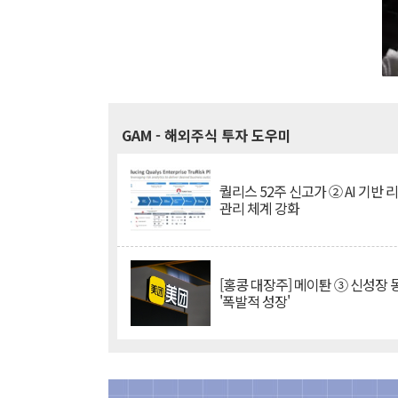
GAM
- 해외주식 투자 도우미
퀄리스 52주 신고가 ② AI 기반 
관리 체계 강화
[홍콩 대장주] 메이퇀 ③ 신성장
'폭발적 성장'