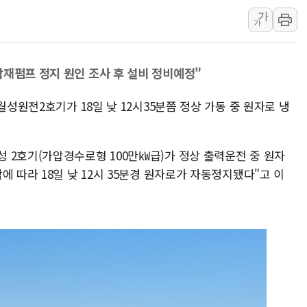
가
김정관 산업부 장관 "주 52시간 손봐
가
해군 1함대 창설 80주년…지역과 함께
[3보] 북, 원산서 동해로 단거리 탄도
각재펌프 정지 원인 조사 후 설비 정비예정"
우크라 드론 전술, 중남미 콜롬비아에
동해해경, 독도 해상서 부유물 감긴 
월성원전2호기가 18일 낮 12시35분쯤 정상 가동 중 원자로 냉
주한미군 "오산기지 누출, 백린 아닌 
구미 폐염산처리업체서 불 2시간30여
 2호기(가압경수로형 100만㎾급)가 정상 출력운전 중 원자
해군과 함께하는 '불금전파, 송정' 시
에 따라 18일 낮 12시 35분경 원자로가 자동정지됐다"고 이
강원도 폭염특보 11일째…온열질환·가
[코인 시황] 비트코인, ETF 자금 