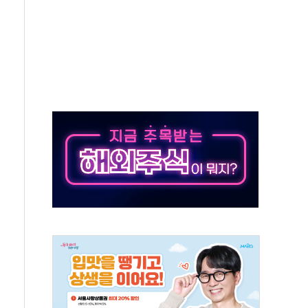
야, 경쟁상대 中과 비교해야"
하는 '선봉'의 대민 봉사
미사일 1발 발사… 올해 10번째·42일 만 도발
 새 안보 위기… 반군·마약카르텔이 습득해 전투 활용
어선 구조
무해한 표면 부식 물질"
분만에 진화...외국인 노동자 숨져
즌2
축 피해 최소화 '총력 대응'
유입에도 박스권…美 암호화폐 법안 처리 여부도 변수