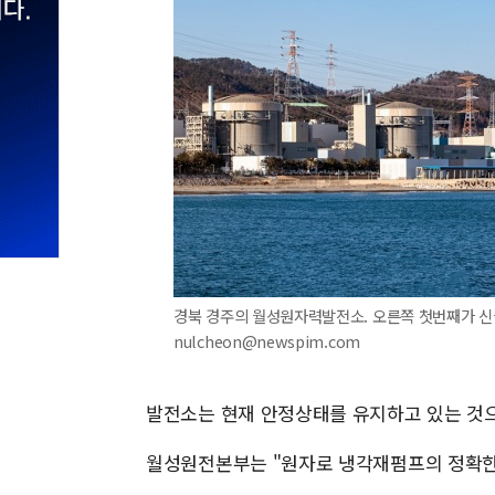
경북 경주의 월성원자력발전소. 오른쪽 첫번째가 신월
nulcheon@newspim.com
발전소는 현재 안정상태를 유지하고 있는 것
월성원전본부는 "원자로 냉각재펌프의 정확한 