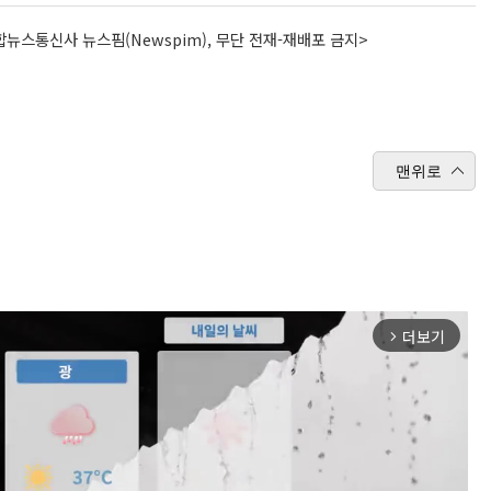
뉴스통신사 뉴스핌(Newspim), 무단 전재-재배포 금지>
맨위로
더보기
arrow_forward_ios