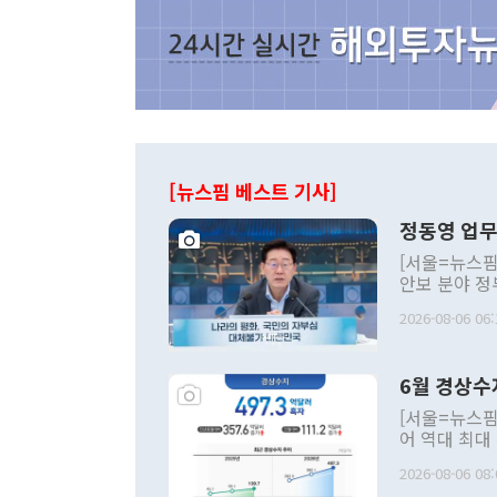
[뉴스핌 베스트 기사]
정동영 업무
[서울=뉴스핌
안보 분야 정
평화공존 발전
2026-08-06 06:
발언 중에는 
언한 것이 있
령은 공개적으
6월 경상수
주의적 희망에
관의 대북 정
[서울=뉴스핌
관 부처 장관
어 역대 최대
관의 무리한 
출 호조로 월
다. [정동영 통일부 장관이 지난달 23일 오후 서울 종로구 정부서울청사에
2026-08-06 08:
료=한국은행] 한국은행이 6일 발표한 '2026년 6월 국제수지(잠정)'에
서 취임 1주년 