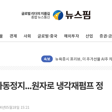
울
경제
사회
글로벌·중국
해외투자
산업
증권·
뉴욕증시 개장 전 특징주...모더나
김정관 장관 "영업이익 N% 성과급
뉴욕증시 프리뷰, 미 주가선물 AI주
속보
청와대, 북한 단거리 탄도미사일 발사
금값 7주 만에 최고…美 고용 둔화·
[인도증시] 중동 긴장 완화에 실적 호
동정지...원자로 냉각재펌프 정
러, 1인칭시점 드론으로 우크라 민간
[베트남 증시] 지수 하락 속 'DGC
'월가의 황제' 다이먼 "금융시장 레
24년05월18일 15:21
양주 섬유염색공장서 화재 1명 중상…