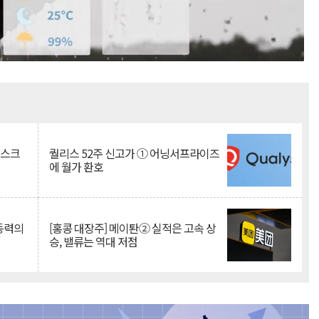
Mute
리스크
퀄리스 52주 신고가 ① 어닝서프라이즈
에 월가 환호
 동력의
[홍콩 대장주] 메이퇀② 실적은 고속 상
승, 밸류는 역대 저점