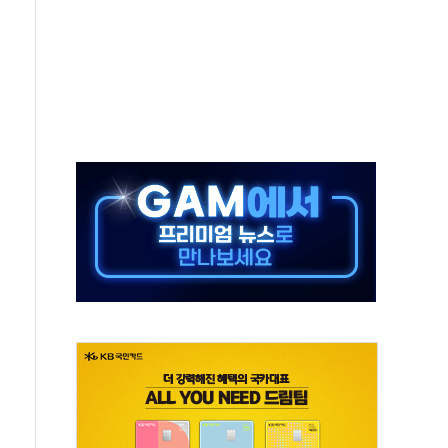
 불구속 송치
차 조사…'당정대 회의' 한동훈·방기선 수사도 속도
 절정…서울 한낮 39도
…30여분 만에 진화
연으로 형사사법 틀 바꿔…국민 불안감 가중"
억원…전년 比 21.2%↑