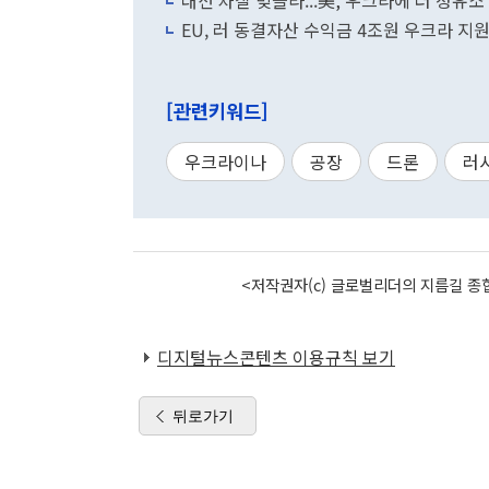
대선 차질 빚을라...美, 우크라에 러 정유소
EU, 러 동결자산 수익금 4조원 우크라 지
[관련키워드]
우크라이나
공장
드론
러
<저작권자(c) 글로벌리더의 지름길 종합
디지털뉴스콘텐츠 이용규칙 보기
뒤로가기