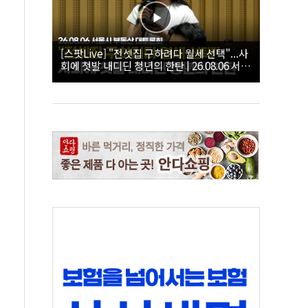
[스팟Live] "전셋집 구하려다 월세 선택"...사
회에 첫발 내디딘 청년의 한탄 | 26.08.06 서울
시 부동산 대토론회