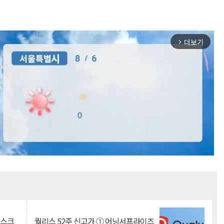
더보기
arrow_forward_ios
Mute
리스크
퀄리스 52주 신고가 ① 어닝서프라이즈