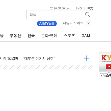
2026.08.06 (목)
ENG
中文
|
|
아닌 무해한 표면 부식 물질"
0여분만에 진화...외국인 노동자 숨져
패밀리 사이트
 시즌2
금융
부동산
전국
문화·연예
스포츠
GAM
·가축 피해 최소화 '총력 대응'
자금 유입에도 박스권…美 암호화폐 법안 처리 여부도 변수
시위 '62일째'..."대부분 여기서 상주"
온열질환자 2665명·사망 23명
두 종목에 코스피 '휘청'
3대·건물 1동 전소
리 탄도미사일 발사
10년 이상…리뉴얼이 경쟁력 가른다
유병호 구속적부심 기각
사개혁위에 보완수사권 폐지 우려 전달
수무책… 패트리엇 미사일 지원, 작년의 3분의 1