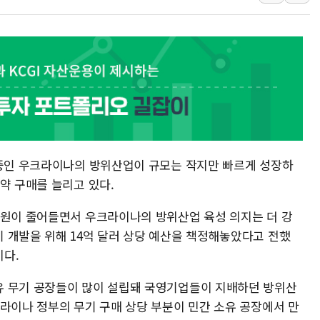
"5.18은 북한 지령" 설교한 목사
[종합] 특검, '양평' 원희룡 2
[내일날씨] 절기상 '입추'에 폭염
제천 바이오밸리 공장 옥상서 불
개혁신당 "민주, '盧 수사' 악
CJ온스타일, 2분기 영업익 260
 중인 우크라이나의 방위산업이 규모는 작지만 빠르게 성장하
약 구매를 늘리고 있다.
지원이 줄어들면서 우크라이나의 방위산업 육성 의지는 더 강
 개발을 위해 14억 달러 상당 예산을 책정해놓았다고 전했
이다.
유 무기 공장들이 많이 설립돼 국영기업들이 지배하던 방위산
크라이나 정부의 무기 구매 상당 부분이 민간 소유 공장에서 만