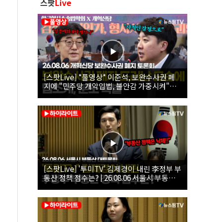
스팟
Live
[스팟Live] *풀영상* 이준석, 보완수사권 폐
지에 "민주당 개악입법, 불안감 가중시켜"｜
26.08.06 개혁신당 보완수사권 폐지 토론회
[스팟Live] '투미TV' 김제경이 내린 李정부 부
동산 정책 점수는? | 26.08.06 서울시 부동산
대토론회