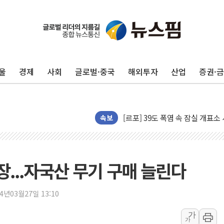
주한미군 "오산기지 누출, 백린 
구미 폐염산처리업체서 불 2시간3
해군과 함께하는 '불금전파, 송정'
울
경제
사회
글로벌·중국
해외투자
산업
증권·
강원도 폭염특보 11일째…온열질환
[코인 시황] 비트코인, ETF 
[르포] 39도 폭염 속 잠실 개표소 
강원·전라권 폭염중대경보 확대…
속보
빚투·레버리지 줄었지만, 반도체 
양주 가전제품 창고서 화재…차량 
[2보] 북한, 원산서 동해상 단거
...자국산 무기 구매 늘린다
종로·중구 오피스 78%가 준공 
법원, '관저 이전 봐주기 감사' 
24년03월27일 13:10
성폭력 피해자 보호단체, 경찰수
가
가
우크라, 러 탄도미사일 공격에 속