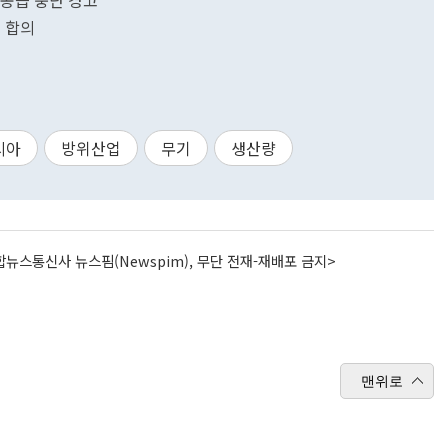
 공습 중단 경고
원 합의
시아
방위산업
무기
생산량
뉴스통신사 뉴스핌(Newspim), 무단 전재-재배포 금지>
맨위로