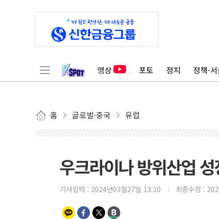
영상
포토
정치
정책·서
홈
글로벌·중국
유럽
우크라이나 방위산업 성장
기사입력 :
2024년03월27일 13:10
최종수정 :
20