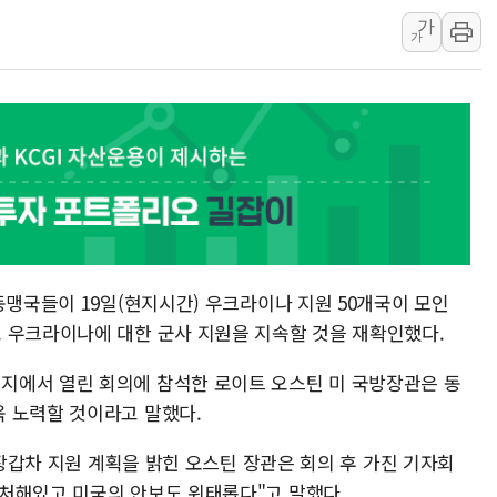
가
강릉·동해·삼척 시간당 최대 
가
폐기물 수거하다 참변…60대
서울 중랑구 주택가서 흉기 난
李대통령 "결혼 때문에 손해 
여수 오동도 인근 해상서 모
추미애, '위안부' 피해자 기림
인천 선재도 갯벌서 해루질 중
인천서 말다툼 중 어머니 흉기
'화합' 꺼낸 김민석에 '뻔뻔
동맹국들이 19일(현지시간) 우크라이나 지원 50개국이 모인
 우크라이나에 대한 군사 지원을 지속할 것을 재확인했다.
지에서 열린 회의에 참석한 로이트 오스틴 미 국방장관은 동
 노력할 것이라고 말했다.
 장갑차 지원 계획을 밝힌 오스틴 장관은 회의 후 가진 기자회
처해있고 미국의 안보도 위태롭다"고 말했다.