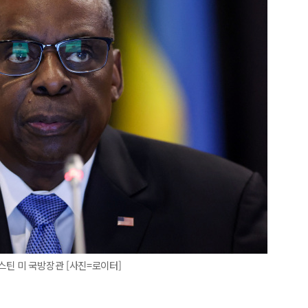
틴 미 국방장관 [사진=로이터]