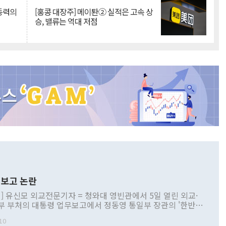
 동력의
[홍콩 대장주] 메이퇀② 실적은 고속 상
승, 밸류는 역대 저점
보고 논란
] 유신모 외교전문기자 = 청와대 영빈관에서 5일 열린 외교·
부 부처의 대통령 업무보고에서 정동영 통일부 장관의 '한반도
 구상'과 업무보고 발언이 논란을 빚고 있다. 이날 정 장관의
10
정부 내 조율을 거치지 않은 사안을 정책으로 추진하겠다고 공