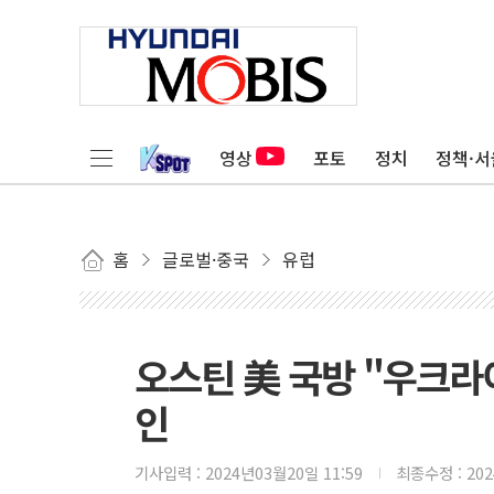
영상
포토
정치
정책·서
홈
글로벌·중국
유럽
오스틴 美 국방 "우크라
인
기사입력 :
2024년03월20일 11:59
최종수정 :
20