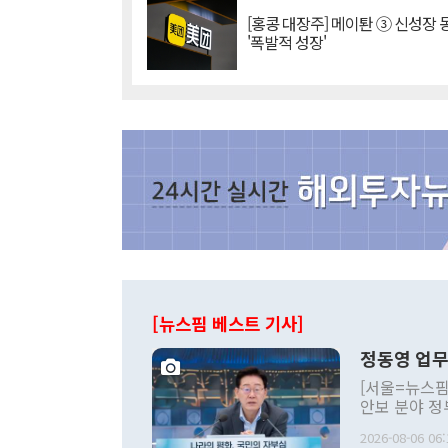
[홍콩 대장주] 메이퇀 ③ 신성장
'폭발적 성장'
[뉴스핌 베스트 기사]
정동영 업무
[서울=뉴스핌
안보 분야 정
평화공존 발전
2026-08-06 06:
발언 중에는 