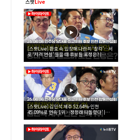
스팟
Live
[스팟Live] 환호 속 입장해 나란히 ‘찰칵’…서
로 ‘저격 연설’ 들을 때 후보들 표정은? |
26.08.08 더불어민주당 당대표·최고위원 후
보 인천 합동연설회
[스팟Live] 김민석 제주 52.64%·인천
45.09%로 연속 1위…정청래 따돌렸다’ |
26.08.08 더불어민주당 당대표·최고위원 후
보 인천 합동연설회