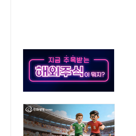
50㎜ 폭우…강원 동해안 강한 비 이어져
 환경미화원 수거차에 치여 사망
동…60대 남성 2명 숨져
보는 일 없게"…'결혼 페널티' 22개 과제 손본다
터보트 전복…1명 사망·1명 실종
의 날 참석..."국제적 시민 연대로 목소리 내야"
 실종 60대 나흘만에 숨진 채 발견
 살해 10대 아들 체포
' 받아친 정청래…제주 연설서 신경전 고조