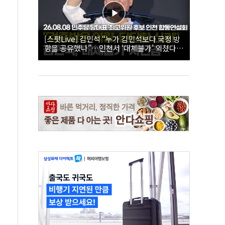
[스팟Live] 김민석 “누가 김민석보다 국정 방
향을 공유했나”…인천서 ‘대체불가’ 외쳤다 |
26.08.08 더불어민주당 당대표·최고위원 후
보 인천 합동연설회