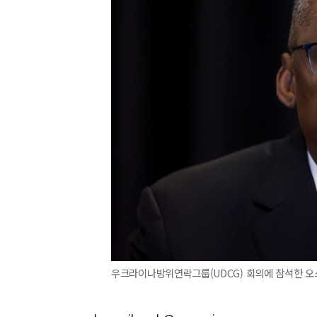
우크라이나방위연락그룹(UDCG) 회의에 참석한 오스