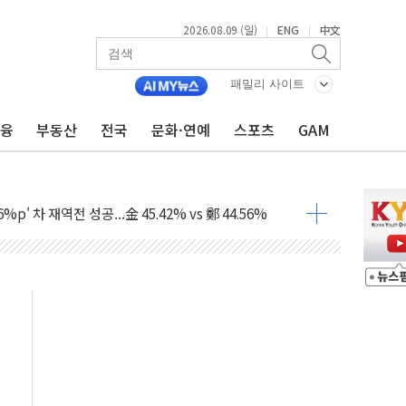
2026.08.09 (일)
ENG
中文
|
|
패밀리 사이트
금융
부동산
전국
문화·연예
스포츠
GAM
투입…고수온 양식장 복구·지원 '총력'
산사태 주의보'...경북도, 호우 피해·통제구간 없어
%p' 차 재역전 성공...金 45.42% vs 鄭 44.56%
·정청래·김민석 당대표 후보
 정청래에 승리...47.75% vs 42.08%
과 발표...김민석 47.75% 정청래 42.08%
표...김민석 45.09% 정청래 43.27% 송영길 11.63%
표...김민석 52.64% 정청래 39.89% 송영길 7.47%
0~8.14)
…공습 한계·탄약 부족 현실화