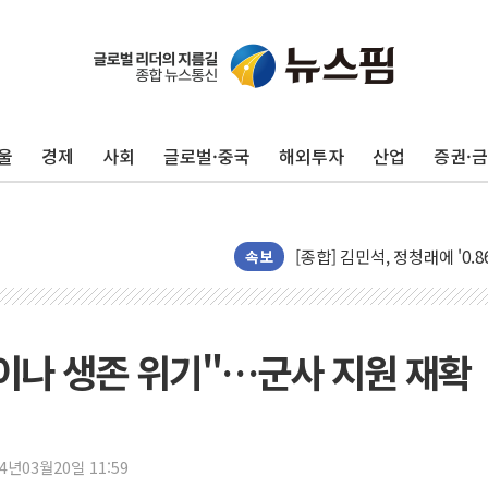
울
경제
사회
글로벌·중국
해외투자
산업
증권·
포항시 재난예산 40억 긴급 
울진·영덕 '호우특보'-포항 '
[종합] 김민석, 정청래에 '0.86
인천 합동연설회 나선 송영길
속보
김민석, 2주차 제주·인천 경선서
인사하는 김민석 당대표 후보
[속보] 민주, 제주·인천 경선 결
이나 생존 위기"…군사 지원 재확
[속보] 민주, 인천 경선 결과 발
[속보] 민주, 제주 경선 결과 발
이번주 국내 주요 금융일정(8.1
24년03월20일 11:59
美, 이란전 출구전략 만지작