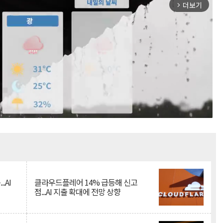
더보기
arrow_forward_ios
Mute
.AI
클라우드플레어 14% 급등해 신고
점...AI 지출 확대에 전망 상향