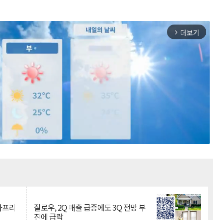
더보기
arrow_forward_ios
Mute
·아프리
질로우, 2Q 매출 급증에도 3Q 전망 부
진에 급락