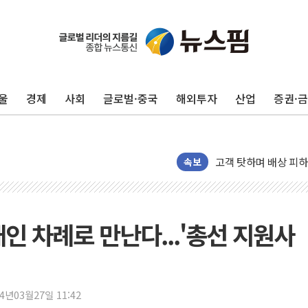
[일본 증시] 닛케이, 
국내 최초 상업용 AI 
[마감시황] 반도체가 
개인사업자대출 격차 9
울
경제
사회
글로벌·중국
해외투자
산업
증권·
지적 장애 여성 강제 
코인원, 카카오뱅크와 
고객 탓하며 배상 피
파주 쇼핑백 제조 공장
속보
10프로대 하락 마감한
4%대 하락 마감한 
이성훈 LH 사장 "
인 차례로 만난다...'총선 지원사
KT&G, 상반기 역대
에이루트, 글로벌 리테
[뉴스핌 뉴스레터 Toda
24년03월27일 11:42
인천공항 여객터미널,