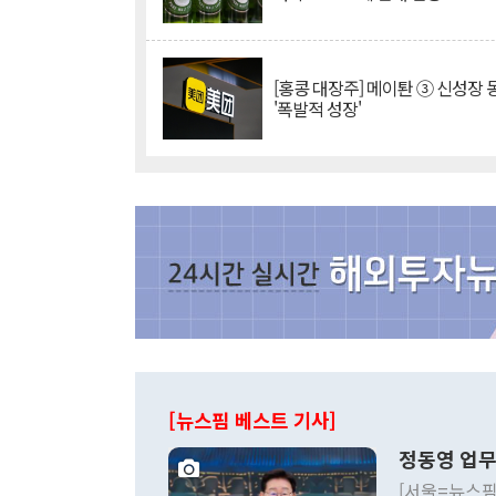
[홍콩 대장주] 메이퇀 ③ 신성장
'폭발적 성장'
[뉴스핌 베스트 기사]
정동영 업무
[서울=뉴스핌