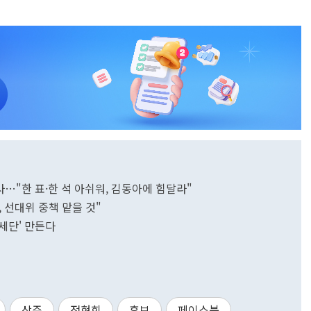
사…"한 표·한 석 아쉬워, 김동아에 힘달라"
, 선대위 중책 맡을 것"
유세단' 만든다
상주
전현희
후보
페이스북