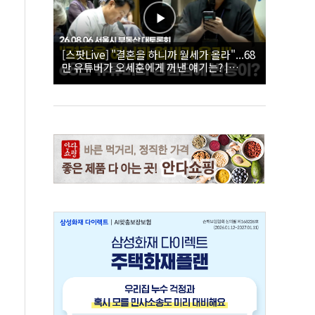
[스팟Live] "결혼을 하니까 월세가 올라"...68
만 유튜버가 오세훈에게 꺼낸 얘기는? |
26.08.06 서울시 부동산 대토론회