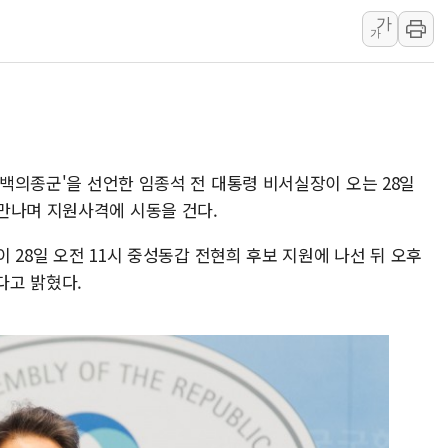
가
해군, 독도 인근서 
가
여권 내부서도 제기되
[단독] "입주민 갑질 
 '백의종군'을 선언한 임종석 전 대통령 비서실장이 오는 28일
만나며 지원사격에 시동을 건다.
장이 28일 오전 11시 중성동갑 전현희 후보 지원에 나선 뒤 오후
다고 밝혔다.