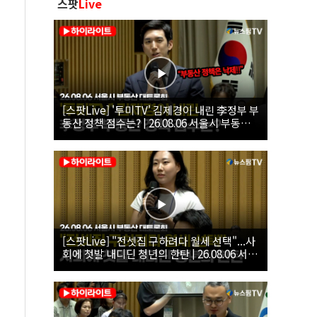
스팟
Live
[스팟Live] '투미TV' 김제경이 내린 李정부 부
동산 정책 점수는? | 26.08.06 서울시 부동산
대토론회
[스팟Live] "전셋집 구하려다 월세 선택"...사
회에 첫발 내디딘 청년의 한탄 | 26.08.06 서울
시 부동산 대토론회