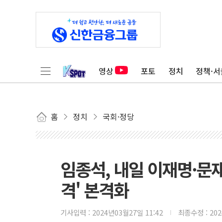
영상
포토
정치
정책·서
홈
정치
국회·정당
임종석, 내일 이재명·문재
격' 본격화
기사입력 :
2024년03월27일 11:42
최종수정 :
20