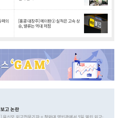
 동력의
[홍콩 대장주] 메이퇀② 실적은 고속 상
승, 밸류는 역대 저점
보고 논란
] 유신모 외교전문기자 = 청와대 영빈관에서 5일 열린 외교·