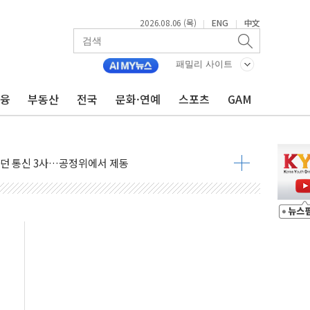
AI·반도체 차익실현 매물에 3일 만에 반락
2026.08.06 (목)
ENG
中文
|
|
데이터센터 포항서 '첫 삽'…2028년 가동 예정
흔든 코스피…4.58% 급락 속 코스닥만 웃었다
패밀리 사이트
180억→3990억…인터넷뱅크 1·2위 '격전'
금융
부동산
전국
문화·연예
스포츠
GAM
추행·스토킹 혐의 70대…경찰 불구속 입건
계좌 제휴 1년 연장 유력
하던 통신 3사…공정위에서 제동
서 화재 4개 동 전소…인명피해 없어
 SK하이닉스
코스피
서울지역본부 청년주택으로"…직원 사기 회복도 숙제
 최대매출…중간배당금 2000원으로 상향
일 박람회서 신규 채널 확보
y ANDA] 8월 6일
 대형 미디어아트로 다채로운 볼거리 제공