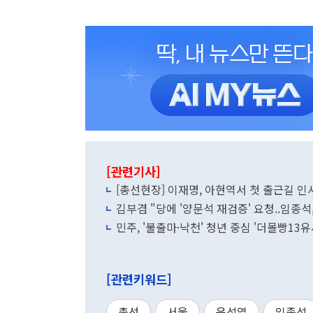
[관련기사]
[총선현장] 이재명, 아현역서 첫 출근길 인
김부겸 "당에 '양문석 재검증' 요청..임종석
민주, '불출마·낙천' 청년 중심 '더몰빵13
[관련키워드]
총선
서울
윤석열
임종석