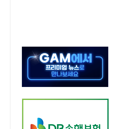
동해영토수호훈련 비공개 실시
는 레버리지 책임론…정청래·조국, 김민석·靑에 공세
아니다"…원주 A아파트 '입주민 3인방' 정면 반박