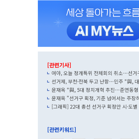
[관련기사]
여야, 오늘 정개특위 전체회의 취소…선거
선거제, 부천·전북 두고 난항…민주 "與,
윤재옥 "與, 5대 정치개혁 추진…준연동형
윤재옥 "선거구 획정, 기준 넘어서는 주장
[그래픽] 22대 총선 선거구 획정안 시·도
[관련키워드]