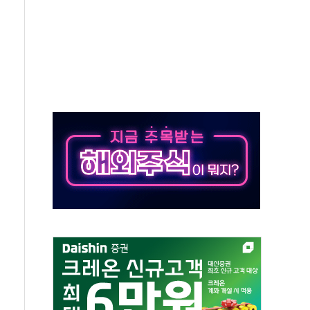
대응 1단계 진압 중
야, 경쟁상대 中과 비교해야"
하는 '선봉'의 대민 봉사
미사일 1발 발사… 올해 10번째·42일 만 도발
 새 안보 위기… 반군·마약카르텔이 습득해 전투 활용
어선 구조
무해한 표면 부식 물질"
분만에 진화...외국인 노동자 숨져
즌2
축 피해 최소화 '총력 대응'