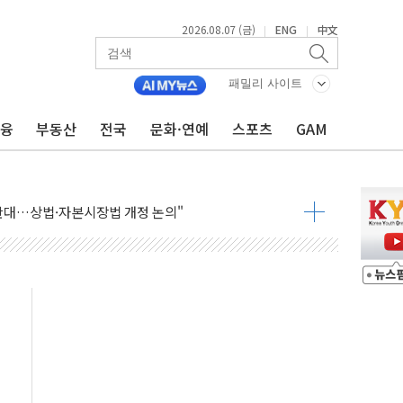
2026.08.07 (금)
ENG
中文
|
|
패밀리 사이트
금융
부동산
전국
문화·연예
스포츠
GAM
재회…로봇·AI 데이터센터·모빌리티 구체화
·아이온큐·도어대시↑ VS 샌디스크·피그마·앱러빈↓
 반대…상법·자본시장법 개정 논의"
 차익실현 속 혼조세...웨스턴디지털·샌디스크↓
에 긴급 안보 점검회의
호르무즈 재개방 기대에 강세
조까지, 상승...호실적 보고 기업 상승세 뚜렷
인 '사파리' 공격… 시민들 공포감 극대화 전략
' 임시 주총 기대감에 홀로 상한가…마진 잔액은 사상 최고
버리지 위험수위…숨은 차입이 더 큰 변수"