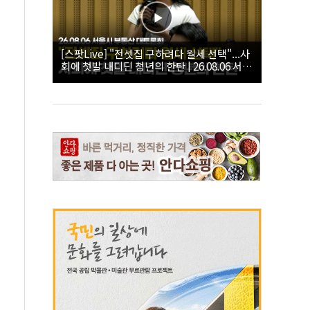
[스팟Live] "전셋집 구하려다 월세 선택"...사
회에 첫발 내디딘 청년의 한탄 | 26.08.06 서울
시 부동산 대토론회