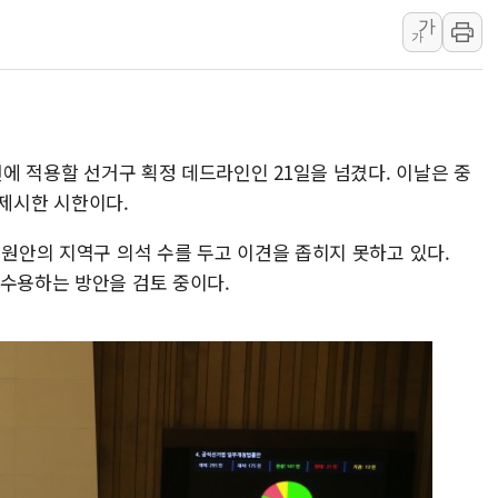
양주 섬유염색공장서 화재 1명 중상…
가
김정관 산업부 장관 "주 52시간 손봐
가
해군 1함대 창설 80주년…지역과 함께
[3보] 북, 원산서 동해로 단거리 탄도
우크라 드론 전술, 중남미 콜롬비아에
선에 적용할 선거구 획정 데드라인인 21일을 넘겼다. 이날은 중
동해해경, 독도 해상서 부유물 감긴 
제시한 시한이다.
주한미군 "오산기지 누출, 백린 아닌 
구미 폐염산처리업체서 불 2시간30여
 원안의 지역구 의석 수를 두고 이견을 좁히지 못하고 있다.
해군과 함께하는 '불금전파, 송정' 시
 수용하는 방안을 검토 중이다.
강원도 폭염특보 11일째…온열질환·가