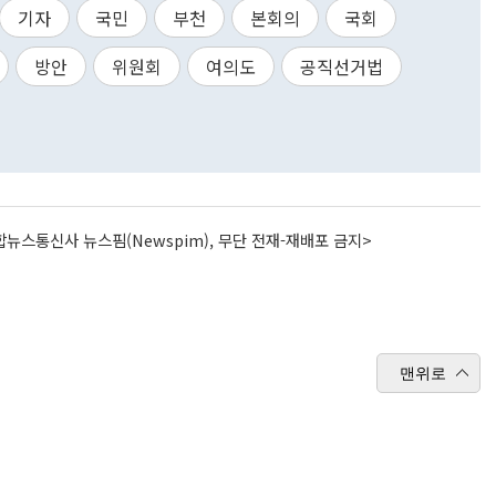
기자
국민
부천
본회의
국회
방안
위원회
여의도
공직선거법
뉴스통신사 뉴스핌(Newspim), 무단 전재-재배포 금지>
맨위로