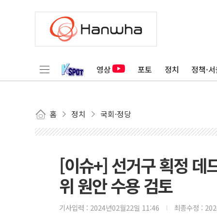
영상
포토
정치
정책·서
홈
정치
국회·정당
[이슈+] 선거구 획정 데
위 원안 수용 검토
기사입력 :
2024년02월22일 11:46
최종수정 :
20