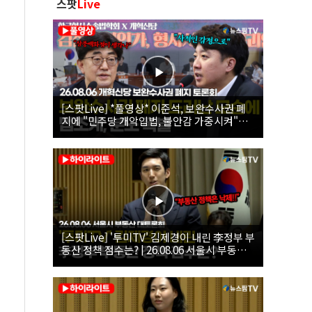
스팟
Live
[스팟Live] *풀영상* 이준석, 보완수사권 폐
지에 "민주당 개악입법, 불안감 가중시켜"｜
26.08.06 개혁신당 보완수사권 폐지 토론회
[스팟Live] '투미TV' 김제경이 내린 李정부 부
동산 정책 점수는? | 26.08.06 서울시 부동산
대토론회