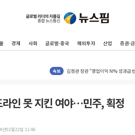
울
경제
사회
글로벌·중국
해외투자
산업
증권·
구광모, 내주 실리콘밸리서 젠슨 황 
뉴욕증시 개장 전 특징주...모더나
김정관 장관 "영업이익 N% 성과급
속보
뉴욕증시 프리뷰, 미 주가선물 AI주
청와대, 북한 단거리 탄도미사일 발사
금값 7주 만에 최고…美 고용 둔화·
드라인 못 지킨 여야…민주, 획정
[인도증시] 중동 긴장 완화에 실적 호
러, 1인칭시점 드론으로 우크라 민간
[베트남 증시] 지수 하락 속 'DGC
'월가의 황제' 다이먼 "금융시장 레
24년02월22일 11:46