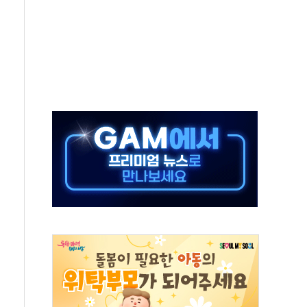
·태양광주↑ VS 트레이드데스크·웬디스↓
 끝까지 찾겠다"
중 완화 전환점"