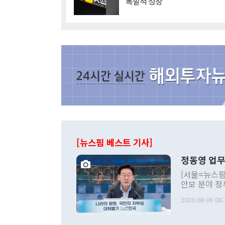
'폭발적 성장'
[뉴스핌 베스트 기사]
정동영 업무
[서울=뉴스핌
안보 분야 정
평화공존 발전
2026-08-06 06:
발언 중에는 
언한 것이 있
령은 공개적으