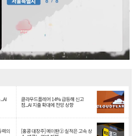
Mute
.AI
클라우드플레어 14% 급등해 신고
점...AI 지출 확대에 전망 상향
 동력의
[홍콩 대장주] 메이퇀② 실적은 고속 상