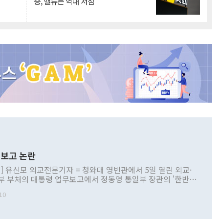
승, 밸류는 역대 저점
보고 논란
] 유신모 외교전문기자 = 청와대 영빈관에서 5일 열린 외교·
부 부처의 대통령 업무보고에서 정동영 통일부 장관의 '한반도
 구상'과 업무보고 발언이 논란을 빚고 있다. 이날 정 장관의
10
정부 내 조율을 거치지 않은 사안을 정책으로 추진하겠다고 공
는가 하면 사실 관계에 맞지 않은 설명도 있었다. 이재명 대통
로 신중을 기해 달라고 경고했고, 조현 외교부 장관은 '이상