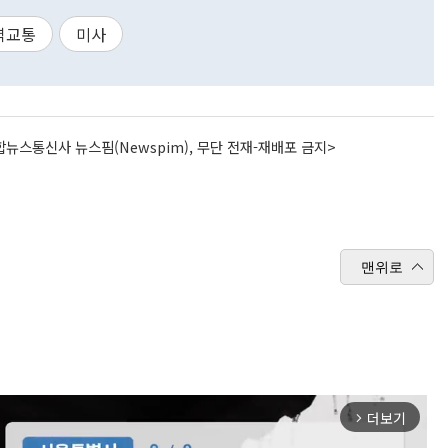
역교통
미사
뉴스통신사 뉴스핌(Newspim), 무단 전재-재배포 금지>
맨위로
더보기
arrow_forward_ios