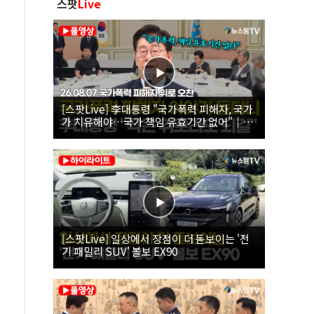
스팟
Live
[스팟Live] 李대통령 "국가폭력 피해자, 국가
가 치유해야…국가 책임 유효기간 없어"｜
26.08.07 국가폭력 피해자 위로 오찬
[스팟Live] 일상에서 장점이 더 돋보이는 '전
기 패밀리 SUV' 볼보 EX90