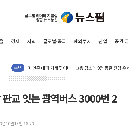
민주, 오늘 제주·인천 경선 결과 발표...'김민석 재역전 vs
한상협, 업계 개인정보 보안 새판 짠다…'자율규제단체' 
뉴욕증시, 고용 쇼크에 금리 인상 우려 후퇴…S&P500 
울
경제
사회
글로벌·중국
해외투자
산업
증권·
트럼프, 쿡 연준 이사 해임 재추진…"26일까지 의혹 소명"
유럽증시, 美 고용 예상 밖 부진에 연준 금리 인상 가능성 
미 연준 매파 기세 꺾이나…고용 감소에 9월 동결 전망 우
속보
[종합] 이슬람 수니파 3국, '공동방위협정' 체결… 이스라
트럼프, 백신·자폐증 행정명령 검토…"이르면 다음 주"
美 항소법원, 백악관 무도회장 공사 중단 명령…트럼프 제
판교 잇는 광역버스 3000번 2
이란 핵심 원유 수출항 '하르그섬', 최근 1주일 이상 '올스
美 고용 쇼크에 엔화 장중 급등…시장은 "또 개입했나" 촉
[AI MY 뉴스] 뉴욕 반도체주 프리뷰...美 고용 쇼크에 반도
뉴욕증시 프리뷰, 美 고용 쇼크에 금리 인상 우려 후퇴…나
23년10월15일 16:23
[종합] 美 7월 고용 2만3000명 감소 '쇼크'…9월 금리 인