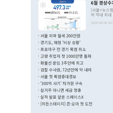
6월 경상수
주의적 희망에
관의 대북 정
[서울=뉴스핌
관 부처 장관
어 역대 최대
관의 무리한 
출 호조로 월
다. [정동영 통일부 장관이 지난달 23일 오후 서울 종로구 정부서울청사에
2026-08-06 08:
료=한국은행] 한국은행이 6일 발표한 '2026년 6월 국제수지(잠정)'에
서 취임 1주년 
면 지난 6월
부 장관 권한
1000만달러
서울 외곽 월세 200만원
발전 구상'을
이에 따라 올
적 갈등 해결
경기도, 재정 '비상 상황'
했다. 경상수
결과 혐오의 
9000만달러
프로야구 전 경기 폭염 취소
년간의 CVI
지 기준 상품
고령 취업자 첫 1000만명 돌파
무너졌다고도 
며 월간 기준
현실을 바꾸는
달러로 38.
화물선 운임 3주만에 최고
를 평화 체제
196.9% 급
검찰 수사권, 72년만에 막 내려
함께 4자 대
수출은 160
지만 이 대통
서울 첫 폭염중대경보
(18.6%) 
화공존 정책이
했다. 통관 기
'300억 사기' 차가원 구속
다"고 지적했
(16.4%)
투리가 잡혀 
실거주 아니면 세금 껑충
월(-10억9
쁜 상황이 초
증가와 유류할
실적 발표 앞둔 스페이스X
9·19 군사
기록했지만 
[히든스테이지] 즌·오아 첫 도전
"우리의 선의
로 전환됐다.
으로 약간의 의문
를 기록해 전