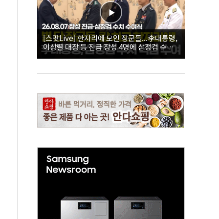
[스팟Live] 한자리에 모인 장군들...李대통령,
이상렬 대장 등 진급 장성 4명에 삼정검 수치
직접 수여｜26.08.07 장성 진급·삼정검 수치
수여식