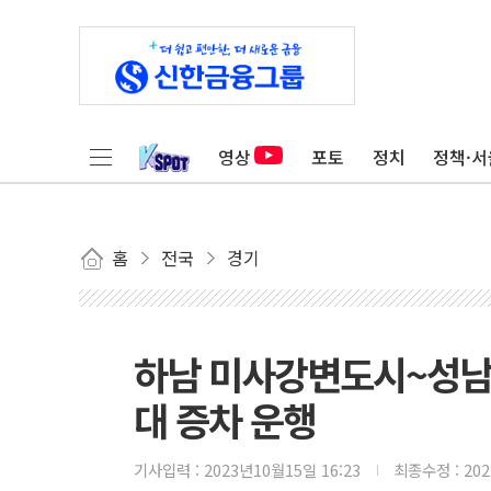
영상
포토
정치
정책·서
홈
전국
경기
하남 미사강변도시~성남 
대 증차 운행
기사입력 :
2023년10월15일 16:23
최종수정 :
20