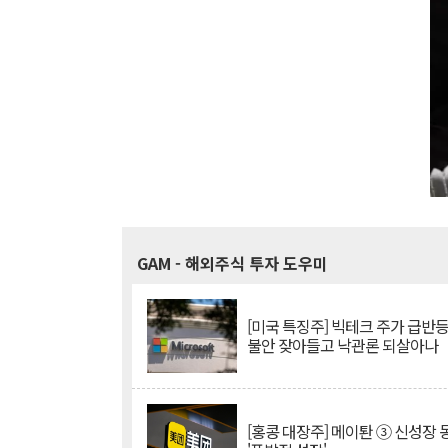
GAM
- 해외주식 투자 도우미
[미국 특징주] 빅테크 주가 급반등..
불안 잦아들고 낙관론 되살아나
[홍콩 대장주] 메이퇀 ③ 신성장