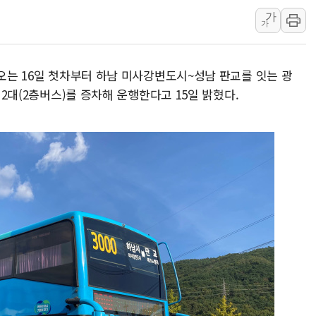
가
[사진] 이슬람 수니파 3개국, 공동방위협정 체결
가
뉴욕증시 개장 전 특징주...아틀라시안·클라우드플레어
보훈부, 미 DPAA와 MOU… "6·25 미군 실종자 7359명
 오는 16일 첫차부터 하남 미사강변도시~성남 판교를 잇는 광
트럼프 "금리 내려야"…파월 때와 달리 워시엔 톤 낮춰
 2대(2층버스)를 증차해 운행한다고 15일 밝혔다.
특정 정치인 측근 포항시 정책특보 내정설...포항시 '시끌'
李 "해남 태양광, 대한민국 다음 100년 밑거름…수도권 집