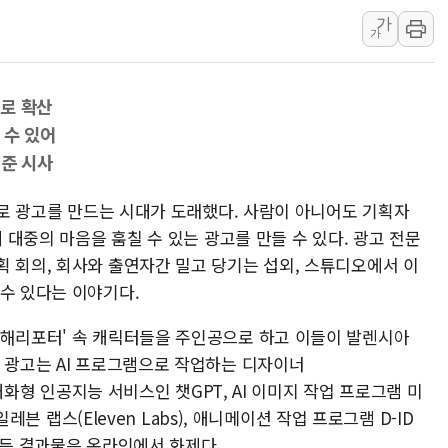
李대통령, ISA 개편 
가
동해중부 전 해상 풍랑
가
연일 폭염에 온열질환 
中 전방위 아파트 부양
로 확산
인제 용대리 계곡서 수
 수 있어
동해시, 11~14일 '
기준 시사
강원 중·남부 동해안 
)으로 광고를 만드는 시대가 도래했다. 사람이 아니어도 기획자
청양 밭에서 일하던 9
에 대중의 마음을 훔칠 수 있는 광고를 만들 수 있다. 광고 전문
폭염에 車 운전면허 기
획 회의, 회사와 출연자간 밀고 당기는 섭외, 스튜디오에서 이
李대통령, 'ISA·주가
 수 있다는 이야기다.
'해리포터' 속 캐릭터들을 주인공으로 하고 이들이 발렌시아
이 광고는 AI 프로그램으로 작업하는 디자이너
는 대화형 인공지능 서비스인 챗GPT, AI 이미지 작업 프로그램 미
 일레븐 랩스(Eleven Labs), 애니메이션 작업 프로그램 D-ID
만든 결과물은 온라인에서 화제다.