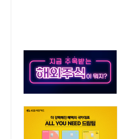
재검토 지시…與 "적극 환영"·野 "졸속 국정"
주의보…10일까지 최대 3.5m 높은 물결
사망 23명…정부, 비상대응기구 가동
, 수도 베이징도 부동산 규제 철폐
위 상승으로 피서객 7명 고립…전원 구조
별똥별 멍' 운영…페르세우스 유성우 관측
시간당 50mm 이상 폭우…호우경보 발효
0대 숨져…온열질환 여부 조사
능시험 오전 집중 편성…체감온도 38도 넘으면 중단
누르기 방지법' 전면 재검토 지시