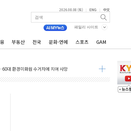
2026.08.08 (토)
ENG
中文
|
|
패밀리 사이트
금융
부동산
전국
문화·연예
스포츠
GAM
만지작…공습 한계·탄약 부족 현실화
 최대 50㎜ 폭우…강원 동해안 강한 비 어어져
…60대 환경미화원 수거차에 치여 사망
흉기 난동…60대 남성 2명 숨져
손해 보는 일 없게"…'결혼 페널티' 22개 과제 손본다
서 모터보트 전복…1명 사망·1명 실종
자 기림의 날 참석..."국제적 시민 연대로 목소리 내야"
질 중 실종 60대 나흘만에 숨진 채 발견
 흉기 살해 10대 아들 체포
 '뻔뻔' 받아친 정청래…제주 연설서 신경전 고조