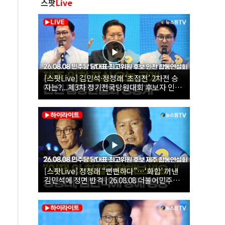
스팟
Live
[스팟Live] 김민석·정청래 ‘초접전’ 2차전 승
자는?...제3차 정기전국당원대회 후보자 인천
합동연설회 생중계 | 26.08.08
[스팟Live] 정청래 “뻔뻔하다”…‘화합’ 꺼낸
김민석에 정면 반격 | 26.08.08 더불어민주당
당대표·최고위원 후보 제주 합동연설회