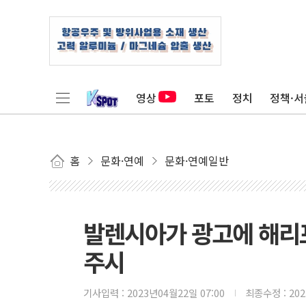
영상
포토
정치
정책·서
홈
문화·연예
문화·연예일반
발렌시아가 광고에 해리포
주시
기사입력 :
2023년04월22일 07:00
최종수정 :
20