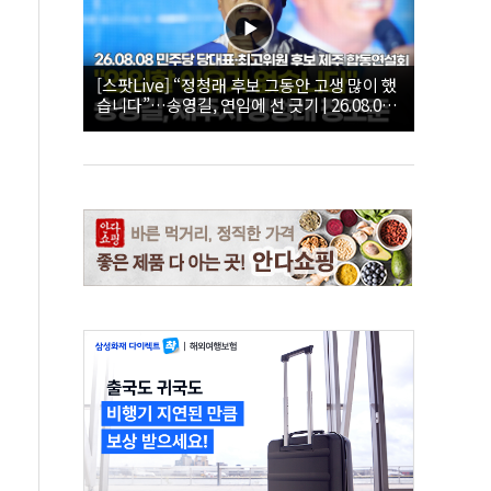
[스팟Live] “정청래 후보 그동안 고생 많이 했
습니다”…송영길, 연임에 선 긋기 | 26.08.08
더불어민주당 당대표·최고위원 후보 제주 합
동연설회