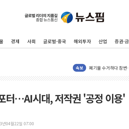
울
경제
사회
글로벌·중국
해외투자
산업
증권·
美, 이란전 출구전략 
강릉·동해·삼척 시간당
폐기물 수거하다 참변
속보
서울 중랑구 주택가서 
李대통령 "결혼 때문에 
여수 오동도 인근 해상
터…AI시대, 저작권 '공정 이용'
추미애, '위안부' 피해
인천 선재도 갯벌서 해루
인천서 말다툼 중 어머니
'화합' 꺼낸 김민석에
23년04월22일 07:00