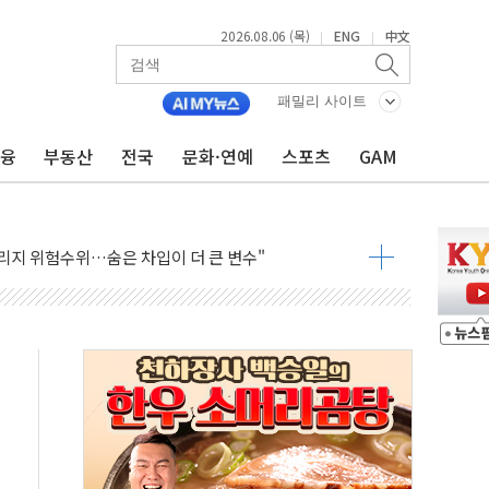
2026.08.06 (목)
ENG
中文
|
|
패밀리 사이트
금융
부동산
전국
문화·연예
스포츠
GAM
' 임시 주총 기대감에 홀로 상한가…마진 잔액은 사상 최고
버리지 위험수위…숨은 차입이 더 큰 변수"
대응 1단계 진압 중
야, 경쟁상대 中과 비교해야"
하는 '선봉'의 대민 봉사
미사일 1발 발사… 올해 10번째·42일 만 도발
 새 안보 위기… 반군·마약카르텔이 습득해 전투 활용
어선 구조
무해한 표면 부식 물질"
분만에 진화...외국인 노동자 숨져