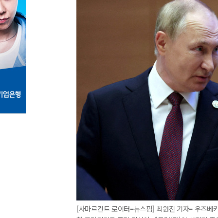
[사마르칸트 로이터=뉴스핌] 최원진 기자= 우즈베