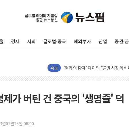
울
경제
사회
글로벌·중국
해외투자
산업
증권·
[베트남 증시] 지수 하락 속 'DGC
'월가의 황제' 다이먼 "금융시장 레
양주 섬유염색공장서 화재 1명 중상…
속보
김정관 산업부 장관 "주 52시간 손봐
해군 1함대 창설 80주년…지역과 함께
[3보] 북, 원산서 동해로 단거리 탄도
경제가 버틴 건 중국의 '생명줄' 덕
우크라 드론 전술, 중남미 콜롬비아에
동해해경, 독도 해상서 부유물 감긴 
주한미군 "오산기지 누출, 백린 아닌 
23년02월25일 06:00
구미 폐염산처리업체서 불 2시간30여