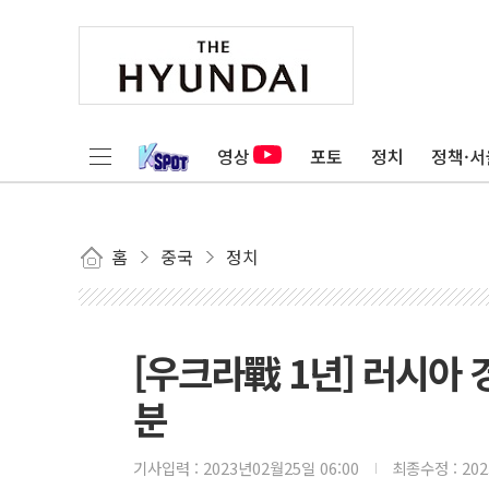
영상
포토
정치
정책·서
홈
중국
정치
[우크라戰 1년] 러시아 
분
기사입력 :
2023년02월25일 06:00
최종수정 :
20