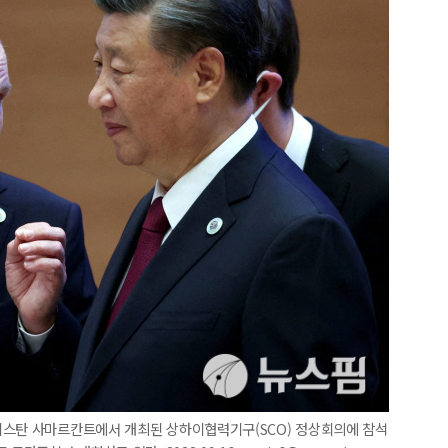
키스탄 사마르칸트에서 개최된 상하이협력기구(SCO) 정상회의에 참석