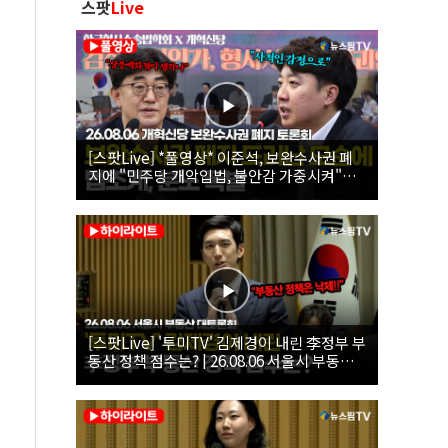
스팟
Live
[스팟Live] *풀영상* 이준석, 보완수사권 폐
지에 "민주당 개악입법, 불안감 가중시켜"｜
26.08.06 개혁신당 보완수사권 폐지 토론회
[스팟Live] '투미TV' 김제경이 내린 李정부 부
동산 정책 점수는? | 26.08.06 서울시 부동산
대토론회