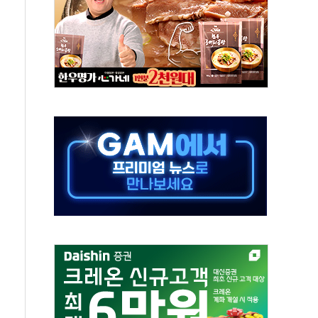
즌2
축 피해 최소화 '총력 대응'
유입에도 박스권…美 암호화폐 법안 처리 여부도 변수
 '62일째'..."대부분 여기서 상주"
환자 2665명·사망 23명
목에 코스피 '휘청'
탄도미사일 발사
·건물 1동 전소
년 이상…리뉴얼이 경쟁력 가른다
호 구속적부심 기각