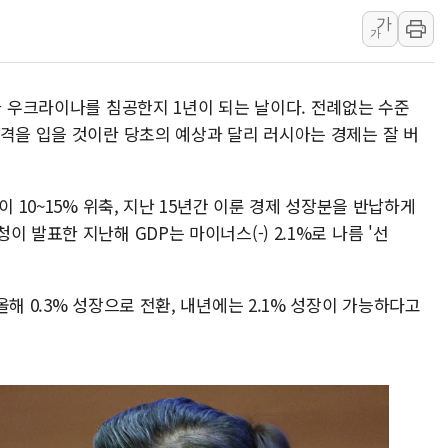
가
해군과 함께하는 '불금전파, 송정' 시
가
강원도 폭염특보 11일째…온열질환·가
[코인 시황] 비트코인, ETF 자금 
가 우크라이나를 침공한지 1년이 되는 날이다. 전례없는 수준
[르포] 39도 폭염 속 잠실 개표소 시위
타격을 입을 것이란 당초의 예상과 달리 러시아는 경제는 잘 버
강원·전라권 폭염중대경보 확대…온열질
빚투·레버리지 줄었지만, 반도체 두 종
이 10~15% 위축, 지난 15년간 이룬 경제 성장분을 반납하게
[2보] 북한, 원산서 동해상 단거리 
 발표한 지난해 GDP는 마이너스(-) 2.1%로 나름 '선
양주 가전제품 창고서 화재…차량 3대
종로·중구 오피스 78%가 준공 10
법원, '관저 이전 봐주기 감사' 유병
해 0.3% 성장으로 전환, 내년에는 2.1% 성장이 가능하다고