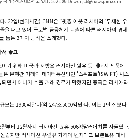
가주석과 대화하고 있다. 2022.09.16 wonjc6@newspim.com
. 22일(현지시간) CNN은 "윗층 이웃 러시아와 '무제한 우
명줄을 대고 있어 글로벌 금융체계 퇴출에 따른 러시아의 경제
를 돕는 3가지 방식을 소개했다.
사서 좋고
이기 위해 미국과 서방은 러시아산 원유 등 에너지 제품에
은 은행간 거래의 데이터통신망인 '스위프트'(SWIFT) 시스
결되면서 에너지 수출 거래 경로가 막혔지만 중국은 러시아와
모는 1900억달러(약 247조5000억원)다. 이는 1년 전보다
3월부터 12월까지 러시아산 원유 506억달러어치를 사들였다.
도 놀랍지만 러시아산 우랄유 가격이 벤치마크 브렌트유 대비