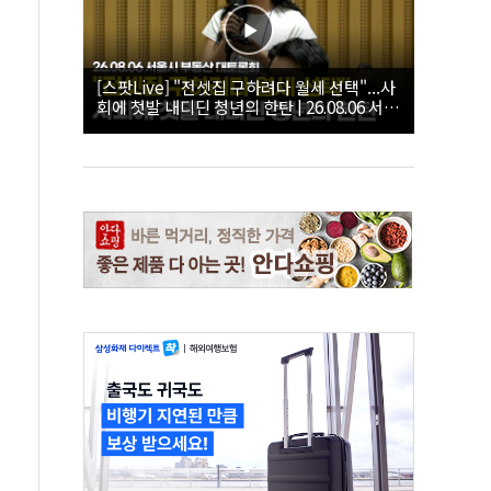
[스팟Live] "전셋집 구하려다 월세 선택"...사
회에 첫발 내디딘 청년의 한탄 | 26.08.06 서울
시 부동산 대토론회