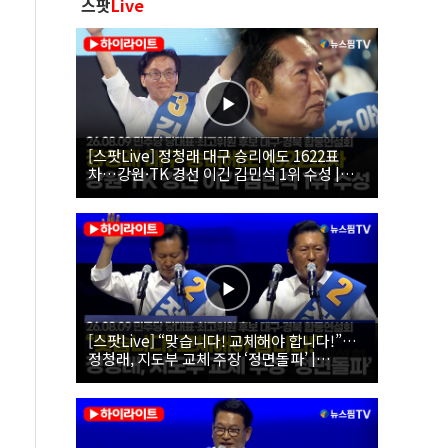
스팟
Live
[스팟Live] 정청래 대구 승리에도 1622표
차…강원·TK 경선 이긴 김민석 1위 수성 |
26.08.09 더불어민주당 당대표·최고위원 후
보 대구·경북 합동연설회
[스팟Live] “맞습니다! 교체해야 합니다!”…
정청래, 지도부 교체 주장 ‘정면돌파’ |
26.08.09 더불어민주당 당대표·최고위원 후
보 대구·경북 합동연설회