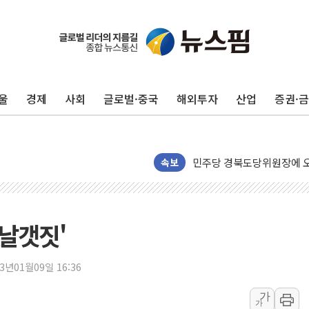
125mm 폭우 쏟아진 울진..
평택 진위면 공장서 질식사
포항 블루밸리 국가산단에 '
울
경제
사회
글로벌·중국
해외투자
산업
증권·
상주 낙동강 선착장 하류서 50
[종합] 김민석, 정청래에 누적 1
민주당 경북도당위원장에 오중
인천서 말다툼 중 어머니 살
속보
김민석, 강원·대구·경북 경선서
[속보] 민주, 강원·대구·경북 
[속보] 민주, 경북 경선 결과 
'날갯짓'
[속보] 민주, 대구 경선 결과 
[속보] 민주, 강원 경선 결과 
23년01월09일 16:36
정재헌 CEO, SKT 장기고
가
가
최태원, 노소영에 9440억