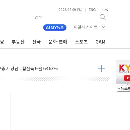
2026.08.09 (일)
ENG
中文
|
|
.'두천~하당'·'올미골교' 차량 통행 선제 제한
고 발생…작업자 1명 숨져
패밀리 사이트
철강 AI융합실증센터' 들어선다
금융
부동산
전국
문화·연예
스포츠
GAM
대 숨진 채 발견...경찰, 조사 중
.48%p 차 선두 유지...金 46.01% vs 鄭 44.53%
기 당선...합산득표율 68.63%
해 10대 구속…범행 후 반려견도 죽여
 정청래에 승리…金 48.54% vs 鄭 44.40%
경선 결과...김민석 48.54% 정청래 44.40%
발표...김민석 47.37% 정청래 45.71% 송영길 6.92%
발표...정청래 47.82% 김민석 46.35% 송영길 5.83%
발표...김민석 50.30% 정청래 41.94% 송영길 7.76%
객 400명 맞이…"마음 잇는 시간 되길"
 지급 확정되나…재상고 앞두고 막판 셈법