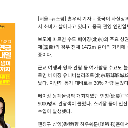
[서울=뉴스핌] 홍우리 기자 = 중국이 사실상의
서 소비가 살아나고 있다고 중국 관영 인민일
보도에 따르면 수도 베이징(北京)의 주요 상
제(簋街)의 경우 전체 1472m 길이의 거리에
중이다.
근교 여행과 영화 관람 등 여가활동 수요도 늘
르면 베이징 유니버셜리조트(北京環球影城)의 
났다. 지난해 동기 대비로는 30% 가량 늘었다
베이징 동계올림픽 개최지였던 옌칭(延慶)구에는
9000명의 관광객이 몰렸다. 스키장 등이 인산
수입이 발생했다.
옌칭구 샹잉(香營)향 허우숴툰(後所屯)촌에