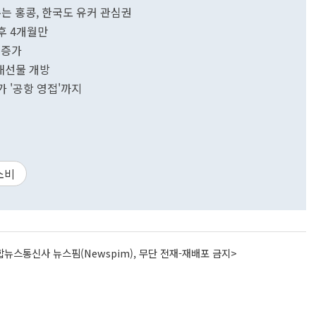
완화 '1.8 정책' 최대 특수는 홍콩, 한국도 유커 관심권
이후 4개월만
 증가
국채선물 개방
가 '공항 영접'까지
소비
뉴스통신사 뉴스핌(Newspim), 무단 전재-재배포 금지>