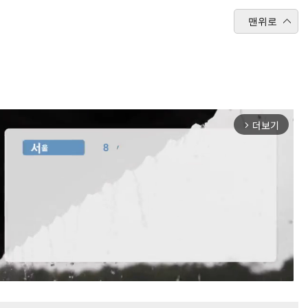
맨위로
더보기
arrow_forward_ios