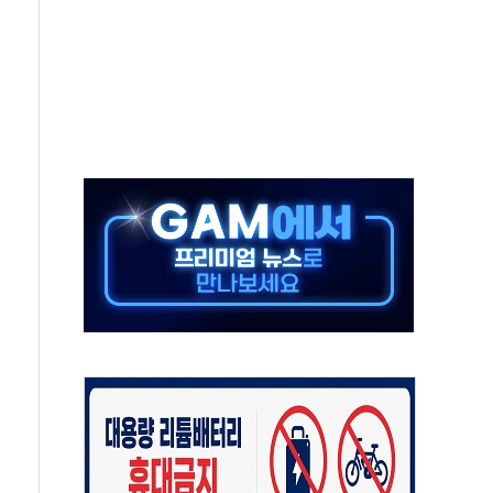
'행복상자' 전달
극기 거꾸로' 논란…이틀만에 철거
 예술·체육요원 최대 33% 감축
 역대 최대폭 감소한 9.4%↓…유통업계 양극화 심화
 특사'로 콜롬비아 대통령 취임식 참석
시간당 30mm 강한 비...호우 피해 없어