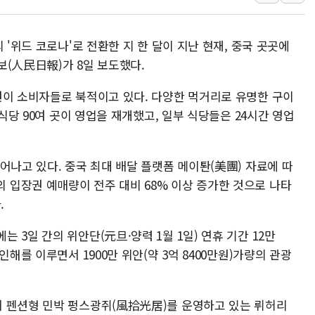
하나금융, 명동 소상공인에 
인천시 광복절 현수막 '태
 '위드 코로나'로 전환한 지 한 달이 지난 현재, 중국 곳곳에
병무청, 보충역 전면 손질…
보(人民日報)가 8일 보도했다.
홈플러스發 대형마트 판매,
권이 소비자들로 북적이고 있다. 다양한 먹거리로 유명한 구이
윤준병·이해민 의원, '정부
 식당 90여 곳이 영업을 재개했고, 일부 식당들은 24시간 영업
'호우·산사태 주의보' 울진 
어나고 있다. 중국 최대 배달 플랫폼 메이퇀(美團) 자료에 따
입장권 예매량이 전주 대비 68% 이상 증가한 것으로 나타
.
 3일 간의 위안단(元旦·양력 1월 1일) 연휴 기간 12만
인해를 이루면서 1900만 위안(약 3억 8400만원)가량의 관광
서 펜션형 민박 펑스광쥐(風拾光居)를 운영하고 있는 뤼허리