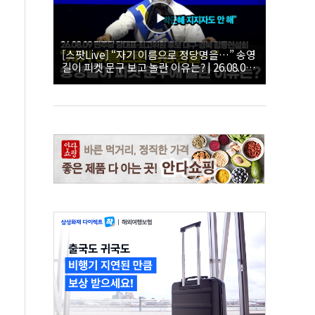
[스팟Live] “자기 이름으로 정당명을…” 송영
길이 피켓 문구 보고 놀란 이유는? | 26.08.09
더불어민주당 당대표·최고위원 후보 대구·경
북 합동연설회