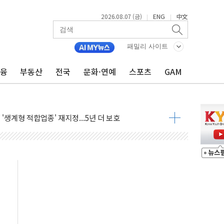
2026.08.07 (금)
ENG
中文
|
|
패밀리 사이트
금융
부동산
전국
문화·연예
스포츠
GAM
 '팔도음식대전'
해 53억원 상당 통큰 기부
'생계형 적합업종' 재지정...5년 더 보호
가 완화 불확실성에 1.2% 하락 마감
오늘 부동산 2차 회의 外
트래블카드'…휴가철 넘어 장기 고객 묶는다
모델 발탁… 부산 광안서 약국 팝업스토어 운영
15% 관세…한국 등엔 '합산 상한' 적용
 미 국채금리·달러 동반 상승…시장, 美 고용지표 촉각
단' 행정명령 서명…출생시민권 제한 재시동
것"…군수품 부족설 일축 "막대한 무기 보유"