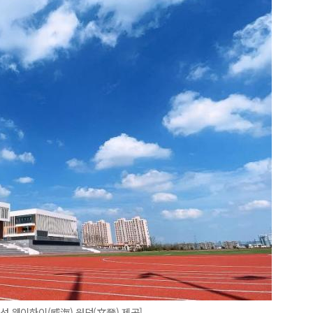
성 웨이하이(威海) 원덩(文登) 제공]