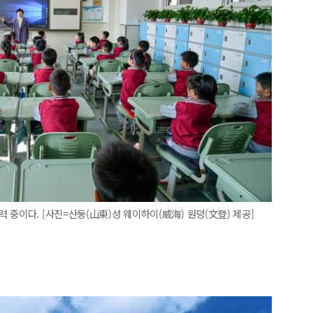
 중이다. [사진=산둥(山東)성 웨이하이(威海) 원덩(文登) 제공]