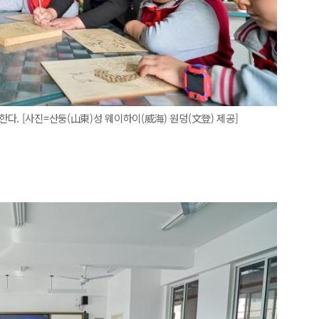
다. [사진=산둥(山東)성 웨이하이(威海) 원덩(文登) 제공]