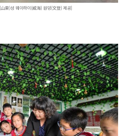
山東)성 웨이하이(威海) 원덩(文登) 제공]