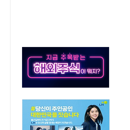
적 방어…다음 과제는 '외형 확대'
주택자 귀환 조짐에 전월세시장 '긴장'
해협 통항 제한 검토에 유가 3% 급등…금값 보합
하락…다우 5거래일 랠리 '마침표'
개방 합의 막바지.."美와 직접 협상 없어"
나·기자회견·주요 정당 - 8월 7일
정청래·김민석 후보 - 8월 7일
동산정책 2차 점검회의…주택 공급 대책 막바지 조율
)