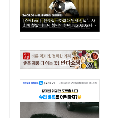
[스팟Live] "전셋집 구하려다 월세 선택"...사
회에 첫발 내디딘 청년의 한탄 | 26.08.06 서울
시 부동산 대토론회