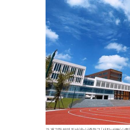
갓 개교한 원덩 진산(金山)중학교 [사진=산둥(山東)