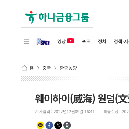
영상
포토
정치
정책·서
홈
중국
한중동향
웨이하이(威海) 원덩(文
기사입력 :
2022년12월09일 16:41
최종수정 :
20