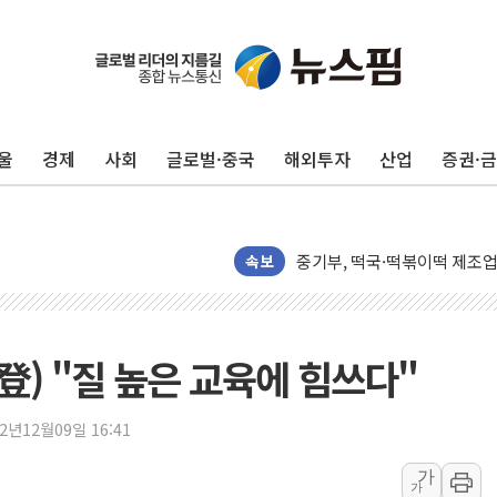
울
경제
사회
글로벌·중국
해외투자
산업
증권·
풀무원푸드앤컬처, 인천공항서
애경산업, 서울시 취약계층 위
중기부, 떡국·떡볶이떡 제조업 
[브라질증시] 금리 인하에도 추
속보
[뉴스핌 이 시각 PICK] 李, 
카드사 고객 유입 창구 된 '
제나벨, 배우 공승연 브랜드 
登) "질 높은 교육에 힘쓰다"
트럼프, 폴리실리콘·태양광에 
[채권/외환] 국제유가 급등에
22년12월09일 16:41
트럼프, '원정출산 시민권 차
가
가
트럼프 "이란전 조만간 끝날 