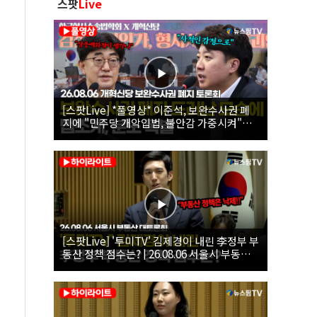
스팟
Live
[스팟Live] *풀영상* 이준석, 보완수사권 폐
지에 "민주당 개악입법, 불안감 가중시켜"｜
26.08.06 개혁신당 보완수사권 폐지 토론회
[스팟Live] '투미TV' 김제경이 내린 李정부 부
동산 정책 점수는? | 26.08.06 서울시 부동산
대토론회