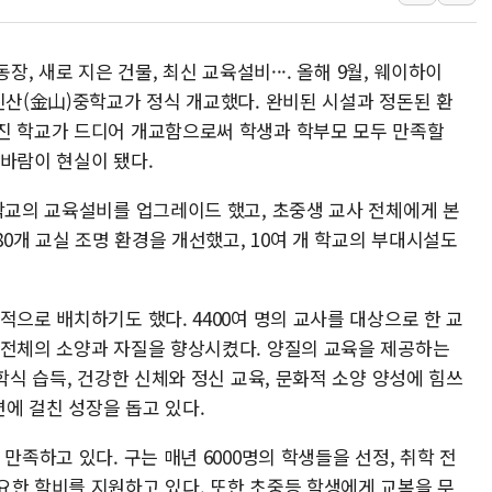
현대리바트, 원가 개선으로 실
"세금 부담 덜자"…비거주 1
장, 새로 지은 건물, 최신 교육설비···. 올해 9월, 웨이하이
[금/유가] 이란의 호르무즈 
진산(金山)중학교가 정식 개교했다. 완비된 시설과 정돈된 환
뉴욕증시, 유가·금리 부담에 
진 학교가 드디어 개교함으로써 학생과 학부모 모두 만족할
 바람이 현실이 됐다.
이란, 오만과 호르무즈 해협 재
[오늘의 국회일정] 상임위·세미
 학교의 교육설비를 업그레이드 했고, 초중생 교사 전체에게 본
[민주 당권주자 일정] 송영길·
80개 교실 조명 환경을 개선했고, 10여 개 학교의 부대시설도
李대통령, 오늘 오후 2시 부
[오늘의 정치일정] 8월 7일(금
적으로 배치하기도 했다. 4400여 명의 교사를 대상으로 한 교
 전체의 소양과 자질을 향상시켰다. 양질의 교육을 제공하는
학식 습득, 건강한 신체와 정신 교육, 문화적 소양 양성에 힘쓰
면에 걸친 성장을 돕고 있다.
만족하고 있다. 구는 매년 6000명의 학생들을 선정, 취학 전
요한 학비를 지원하고 있다. 또한 초중등 학생에게 교복을 무