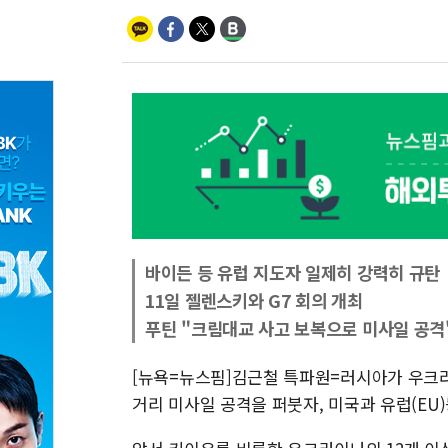
바이든 등 유럽 지도자 일제히 강력히 규탄
11일 젤렌스키와 G7 회의 개최
푸틴 "크림대교 사고 보복으로 미사일 공격
[뉴욕=뉴스핌]김근철 특파원=러시아가 우크라
거리 미사일 공격을 퍼붓자, 미국과 유럽(EU