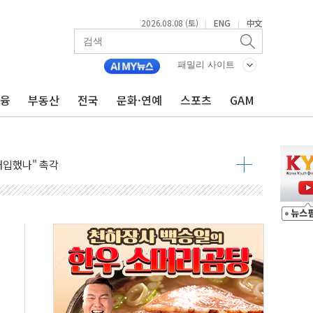
2026.08.08 (토)
ENG
中文
|
|
동결 전망 우세
체결… 이스라엘·이란 위협에 맞설 자체 억지력 강화
패밀리 사이트
 다음 주"
금융
부동산
전국
문화·연예
스포츠
GAM
령…트럼프 제동
 이상 '올스톱'… 美 해상봉쇄 영향
개입했나" 촉각
용 쇼크에 반도체주 '활짝'
우려 후퇴…나스닥 선물 1%대 상승
…9월 금리 인상 기대 후퇴
체결
라우드플레어·태양광주↑ VS 트레이드데스크·웬디스↓
종자 7359명 끝까지 찾겠다"
 톤 낮춰
항시 '시끌'