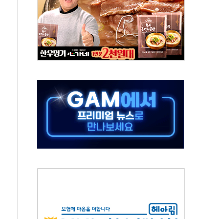
름…수도권 집중 완화 전환점"
 주재… "전폭적 공급 확대·속도전 총력"
…美 태양광주 급등
해도 놀랍지 않아"
태양광 착공…여의도 1.6배 규모