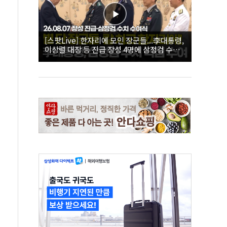
[스팟Live] 한자리에 모인 장군들...李대통령,
이상렬 대장 등 진급 장성 4명에 삼정검 수치
직접 수여｜26.08.07 장성 진급·삼정검 수치
수여식