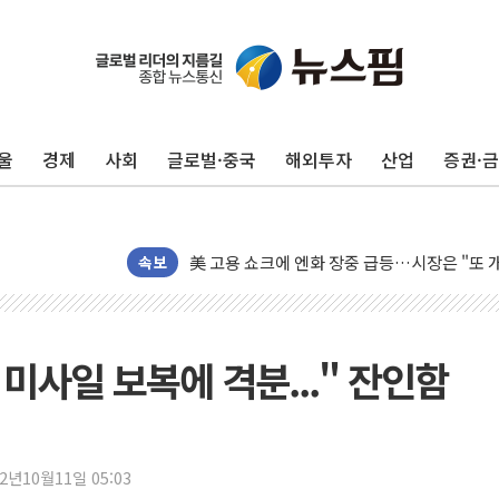
미 연준 매파 기세 꺾이나…고용 감소에 9월 
[종합] 이슬람 수니파 3국, '공동방위협정' 
트럼프, 백신·자폐증 행정명령 검토…"이르면
울
경제
사회
글로벌·중국
해외투자
산업
증권·
美 항소법원, 백악관 무도회장 공사 중단 명
이란 핵심 원유 수출항 '하르그섬', 최근 1주일
美 고용 쇼크에 엔화 장중 급등…시장은 "또 
[AI MY 뉴스] 뉴욕 반도체주 프리뷰...美 고
속보
뉴욕증시 프리뷰, 美 고용 쇼크에 금리 인상 
[종합] 美 7월 고용 2만3000명 감소 '쇼크'
[사진] 이슬람 수니파 3개국, 공동방위협정 
 미사일 보복에 격분..." 잔인함
뉴욕증시 개장 전 특징주...아틀라시안·클
보훈부, 미 DPAA와 MOU… "6·25 미군 실
트럼프 "금리 내려야"…파월 때와 달리 워시엔
22년10월11일 05:03
특정 정치인 측근 포항시 정책특보 내정설...포