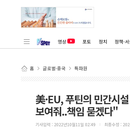
영상
포토
정치
정책·서
홈
글로벌·중국
특파원
美·EU, 푸틴의 민간시설
보여줘..책임 묻겠다"
기사입력 :
2022년10월11일 02:49
최종수정 :
20