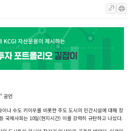
가
李 "해남 태양광, 대한민국 다음 100년 밑거
가
李 대통령, '6시간 마라톤 부동산 2차 회의'
트럼프, 中 겨냥 폴리실리콘 관세 15% 부과
[사진] 빈살만과 에르도안의 만남
이란와이어 "이란 최고지도자 위독…곧 사망
남동발전, 해남군에 국내 최대 규모 400MW 
" 공언
이나 수도 키이우를 비롯한 주도 도시의 민간시설에 대해 장
)등 국제사회는 10일(현지시간) 이를 강력히 규탄하고 나섰다.