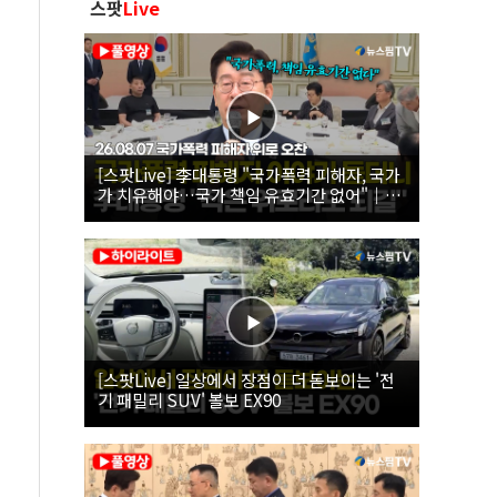
스팟
Live
[스팟Live] 李대통령 "국가폭력 피해자, 국가
가 치유해야…국가 책임 유효기간 없어"｜
26.08.07 국가폭력 피해자 위로 오찬
[스팟Live] 일상에서 장점이 더 돋보이는 '전
기 패밀리 SUV' 볼보 EX90