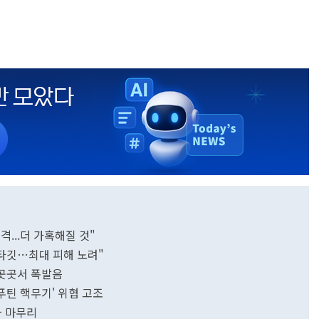
...더 가혹해질 것"
 타깃…최대 피해 노려"
 곳곳서 폭발음
푸틴 핵무기' 위협 고조
차 마무리