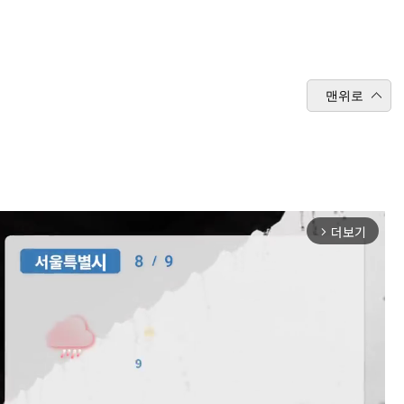
맨위로
더보기
arrow_forward_ios