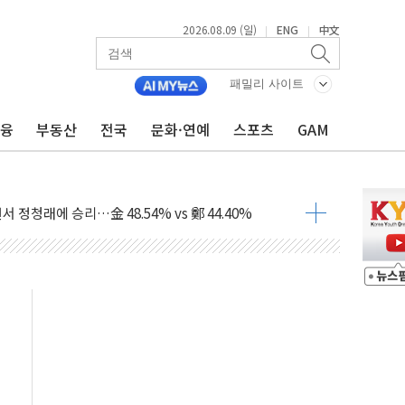
2026.08.09 (일)
ENG
中文
|
|
고 발생…작업자 1명 숨져
철강 AI융합실증센터' 들어선다
패밀리 사이트
대 숨진 채 발견...경찰, 조사 중
금융
부동산
전국
문화·연예
스포츠
GAM
.48%p 차 선두 유지...金 46.01% vs 鄭 44.53%
기 당선...합산득표율 68.63%
해 10대 구속…범행 후 반려견도 죽여
 정청래에 승리…金 48.54% vs 鄭 44.40%
경선 결과...김민석 48.54% 정청래 44.40%
발표...김민석 47.37% 정청래 45.71% 송영길 6.92%
발표...정청래 47.82% 김민석 46.35% 송영길 5.83%
발표...김민석 50.30% 정청래 41.94% 송영길 7.76%
객 400명 맞이…"마음 잇는 시간 되길"
 지급 확정되나…재상고 앞두고 막판 셈법
'행복상자' 전달