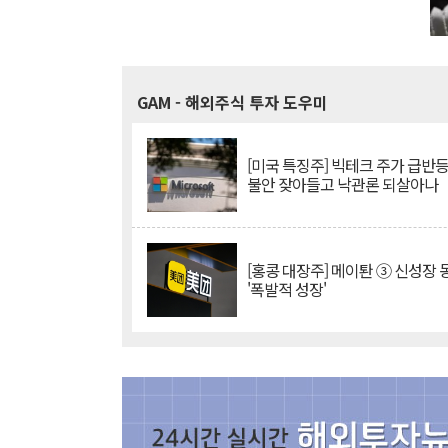
GAM
- 해외주식 투자 도우미
[미국 특징주] 빅테크 주가 급반등..
불안 잦아들고 낙관론 되살아나
[홍콩 대장주] 메이퇀 ③ 신성장
'폭발적 성장'