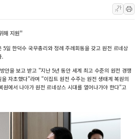
가
인천시 광복절 현수막 '태
가
병무청, 보충역 전면 손질…
홈플러스發 대형마트 판매,
위해 지원"
윤준병·이해민 의원, '정부
'호우·산사태 주의보' 울진 
은 5일 한덕수 국무총리와 정례 주례회동을 갖고 원전 르네상
여야, 황희 '버스 하우스' 공
.
방안을 보고 받고 "지난 5년 동안 세계 최고 수준의 원전 경쟁
을 자초했다"라며 "이집트 원전 수주는 원전 생태계 복원의
복원에서 나아가 원전 르네상스 시대를 열어나가야 한다"고