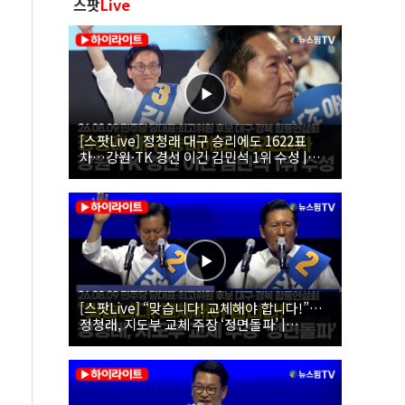
스팟
Live
[스팟Live] 정청래 대구 승리에도 1622표
차…강원·TK 경선 이긴 김민석 1위 수성 |
26.08.09 더불어민주당 당대표·최고위원 후
보 대구·경북 합동연설회
[스팟Live] “맞습니다! 교체해야 합니다!”…
정청래, 지도부 교체 주장 ‘정면돌파’ |
26.08.09 더불어민주당 당대표·최고위원 후
보 대구·경북 합동연설회