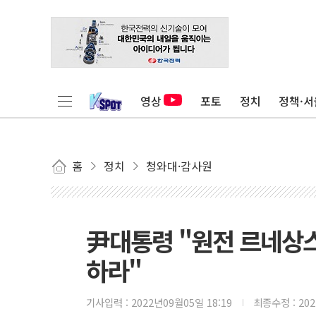
영상
포토
정치
정책·서
홈
정치
청와대·감사원
尹대통령 "원전 르네상스
하라"
기사입력 :
2022년09월05일 18:19
최종수정 :
20