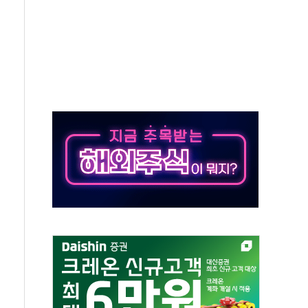
극기 거꾸로' 논란…이틀만에 철거
 예술·체육요원 최대 33% 감축
 역대 최대폭 감소한 9.4%↓…유통업계 양극화 심화
 특사'로 콜롬비아 대통령 취임식 참석
시간당 30mm 강한 비...호우 피해 없어
방…野 "청년 우롱 기괴" vs 與 "송구한 해프닝"