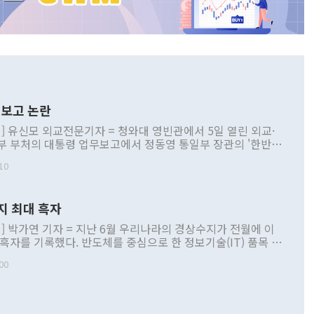
보고 논란
] 유신모 외교전문기자 = 청와대 영빈관에서 5일 열린 외교·
부 부처의 대통령 업무보고에서 정동영 통일부 장관의 '한반도
 구상'과 업무보고 발언이 논란을 빚고 있다. 이날 정 장관의
10
정부 내 조율을 거치지 않은 사안을 정책으로 추진하겠다고 공
는가 하면 사실 관계에 맞지 않은 설명도 있었다. 이재명 대통
로 신중을 기해 달라고 경고했고, 조현 외교부 장관은 '이상
지 최대 흑자
 근거한 비현실적 구상'이라는 비판을 내놨다. 그동안 정 장
책 관련 발언이 물의를 빚은 적은 여러 번 있지만 대통령과 유
] 박가연 기자 = 지난 6월 우리나라의 경상수지가 전월에 이
이 공개적으로 부정적 입장을 표명한 것은 이례적이다. 정 장
 흑자를 기록했다. 반도체를 중심으로 한 정보기술(IT) 품목 수
대북 접근법과 월권을 제어해야 한다는 목소리도 높아지고 있
간 상품수출이 처음으로 1000억달러를 넘어선 영향이다. [자
00
 따르
기자간담회를 하고 있다. [사진=통일부] 2026.07.23 ◆통일
 경상수지는 497억3000만달러 흑자로 집계됐다. 전월(386억
 넘어선 주장 정 장관은 이날 업무보고에서 '한반도 평화공존
)에 이어 두 달 연속 월간 기준 역대 최대 기록을 갈아치웠다.
 설명하면서 이재명 정부 2년차 핵심 과제로 상호 존중·평화
해 상반기 누적 경상수지 흑자는 1910억1000만달러를 기록