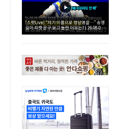
[스팟Live] “자기 이름으로 정당명을…” 송영
길이 피켓 문구 보고 놀란 이유는? | 26.08.09
더불어민주당 당대표·최고위원 후보 대구·경
북 합동연설회