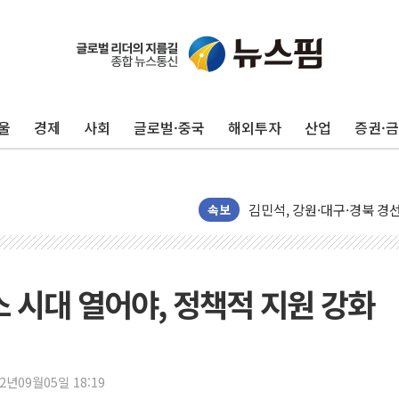
평택 진위면 공장서 질식사
포항 블루밸리 국가산단에 '
상주 낙동강 선착장 하류서 50
울
경제
사회
글로벌·중국
해외투자
산업
증권·
[종합] 김민석, 정청래에 누적 1
민주당 경북도당위원장에 오중
인천서 말다툼 중 어머니 살
김민석, 강원·대구·경북 경선서
속보
[속보] 민주, 강원·대구·경북 
[속보] 민주, 경북 경선 결과 
[속보] 민주, 대구 경선 결과 
 시대 열어야, 정책적 지원 강화
[속보] 민주, 강원 경선 결과 
정재헌 CEO, SKT 장기고
최태원, 노소영에 9440억
22년09월05일 18:19
하나금융, 명동 소상공인에 