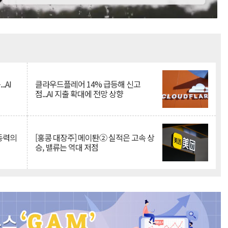
Mute
.AI
클라우드플레어 14% 급등해 신고
점...AI 지출 확대에 전망 상향
 동력의
[홍콩 대장주] 메이퇀② 실적은 고속 상
승, 밸류는 역대 저점