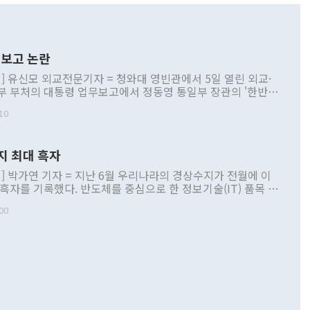
보고 논란
] 유신모 외교전문기자 = 청와대 영빈관에서 5일 열린 외교·
부 부처의 대통령 업무보고에서 정동영 통일부 장관의 '한반도
 구상'과 업무보고 발언이 논란을 빚고 있다. 이날 정 장관의
10
정부 내 조율을 거치지 않은 사안을 정책으로 추진하겠다고 공
는가 하면 사실 관계에 맞지 않은 설명도 있었다. 이재명 대통
로 신중을 기해 달라고 경고했고, 조현 외교부 장관은 '이상
지 최대 흑자
 근거한 비현실적 구상'이라는 비판을 내놨다. 그동안 정 장
책 관련 발언이 물의를 빚은 적은 여러 번 있지만 대통령과 유
] 박가연 기자 = 지난 6월 우리나라의 경상수지가 전월에 이
이 공개적으로 부정적 입장을 표명한 것은 이례적이다. 정 장
 흑자를 기록했다. 반도체를 중심으로 한 정보기술(IT) 품목 수
대북 접근법과 월권을 제어해야 한다는 목소리도 높아지고 있
간 상품수출이 처음으로 1000억달러를 넘어선 영향이다. [자
00
 따르
기자간담회를 하고 있다. [사진=통일부] 2026.07.23 ◆통일
 경상수지는 497억3000만달러 흑자로 집계됐다. 전월(386억
 넘어선 주장 정 장관은 이날 업무보고에서 '한반도 평화공존
)에 이어 두 달 연속 월간 기준 역대 최대 기록을 갈아치웠다.
 설명하면서 이재명 정부 2년차 핵심 과제로 상호 존중·평화
해 상반기 누적 경상수지 흑자는 1910억1000만달러를 기록
·핵 없는 한반도 등 3대 기본 방향을 제시했다. 정 장관은 "대
지 흑자를 견인한 것은 상품수지다. 6월 상품수지는 478억
언어는 멈춰야 한다"면서 주적 용어 대체를 주장했다. 지난 25
 흑자를 기록하며 전월에 이어 역대 최대를 다시 썼다. 국제수
D(완전하고 검증가능하며 되돌릴 수 없는 비핵화) 구도는 이미
수출은 1123억7000만달러로 전년 동월 대비 84.5% 증가하
했다. 또 "현 시점에서 흘러간 선(先)비핵화만 되뇌는 것은
 처음으로 1000억달러를 넘어섰다. 상품수입은 644억8000만