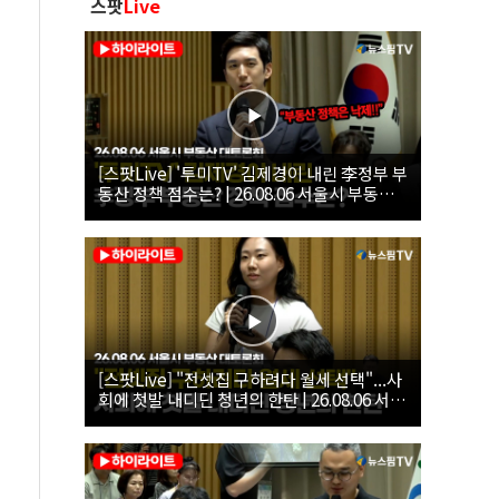
스팟
Live
[스팟Live] '투미TV' 김제경이 내린 李정부 부
동산 정책 점수는? | 26.08.06 서울시 부동산
대토론회
[스팟Live] "전셋집 구하려다 월세 선택"...사
회에 첫발 내디딘 청년의 한탄 | 26.08.06 서울
시 부동산 대토론회