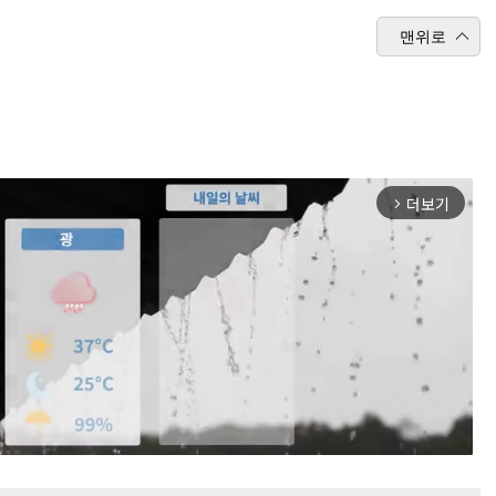
맨위로
더보기
arrow_forward_ios