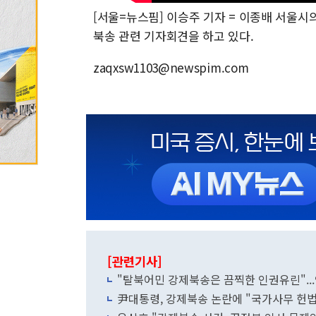
[서울=뉴스핌] 이승주 기자 = 이종배 서울시
북송 관련 기자회견을 하고 있다.
zaqxsw1103@newspim.com
[관련기사]
"탈북어민 강제북송은 끔찍한 인권유린"..
尹대통령, 강제북송 논란에 "국가사무 헌법·