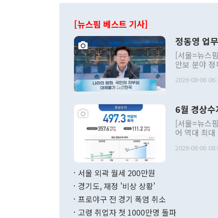
[뉴스핌 베스트 기사]
정동영 업무
[서울=뉴스핌
안보 분야 정
평화공존 발전
2026-08-06 06:
발언 중에는 
언한 것이 있
령은 공개적으
6월 경상수
주의적 희망에
관의 대북 정
[서울=뉴스핌
관 부처 장관
어 역대 최대
관의 무리한 
출 호조로 월
다. [정동영 통일부 장관이 지난달 23일 오후 서울 종로구 정부서울청사에
2026-08-06 08:
료=한국은행] 한국은행이 6일 발표한 '2026년 6월 국제수지(잠정)'에
서 취임 1주년 
면 지난 6월
부 장관 권한
1000만달러
서울 외곽 월세 200만원
발전 구상'을
이에 따라 올
적 갈등 해결
경기도, 재정 '비상 상황'
했다. 경상수
결과 혐오의 
9000만달러
프로야구 전 경기 폭염 취소
년간의 CVI
지 기준 상품
고령 취업자 첫 1000만명 돌파
무너졌다고도 
며 월간 기준