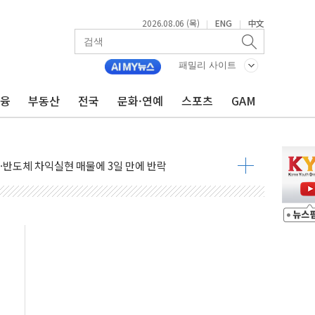
2026.08.06 (목)
ENG
中文
|
|
패밀리 사이트
금융
부동산
전국
문화·연예
스포츠
GAM
축으로"…서울 20년 초과 아파트 전셋값 상승률 1위
 마감, 폭염·전력 수요에 석탄주 강세
AI·반도체 차익실현 매물에 3일 만에 반락
데이터센터 포항서 '첫 삽'…2028년 가동 예정
흔든 코스피…4.58% 급락 속 코스닥만 웃었다
180억→3990억…인터넷뱅크 1·2위 '격전'
추행·스토킹 혐의 70대…경찰 불구속 입건
계좌 제휴 1년 연장 유력
하던 통신 3사…공정위에서 제동
서 화재 4개 동 전소…인명피해 없어