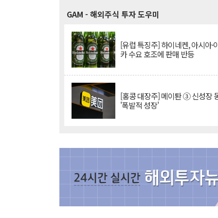
GAM
- 해외주식 투자 도우미
[유럽 특징주] 하이네켄, 아시아
카 수요 호조에 판매 반등
[홍콩 대장주] 메이퇀 ③ 신성장
'폭발적 성장'