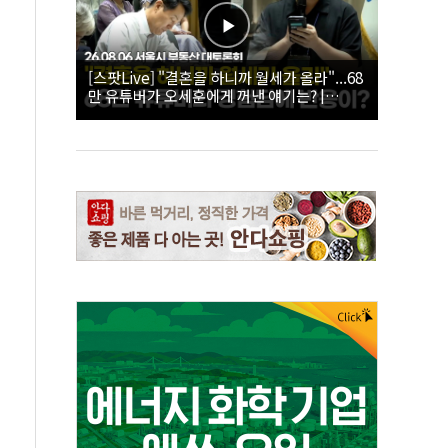
[스팟Live] "결혼을 하니까 월세가 올라"...68
만 유튜버가 오세훈에게 꺼낸 얘기는? |
26.08.06 서울시 부동산 대토론회