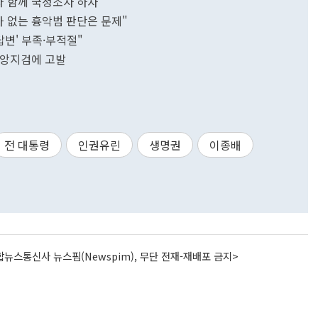
와 함께 국정조사 하자"
절차 없는 흉악범 판단은 문제"
답변' 부족·부적절"
 중앙지검에 고발
전 대통령
인권유린
생명권
이종배
뉴스통신사 뉴스핌(Newspim), 무단 전재-재배포 금지>