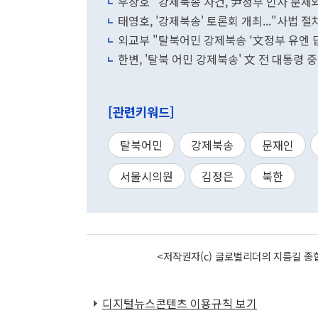
우상호 "강제북송 사건, 尹정부 인사 문제
태영호, '강제북송' 토론회 개최..."사법 
외교부 "탈북어민 강제북송 '文정부 유엔 
한변, '탈북 어민 강제북송' 文 전 대통령
[관련키워드]
탈북어민
강제북송
문재인
서울시의원
김정은
북한
<저작권자(c) 글로벌리더의 지름길 종합
디지털뉴스콘텐츠 이용규칙 보기