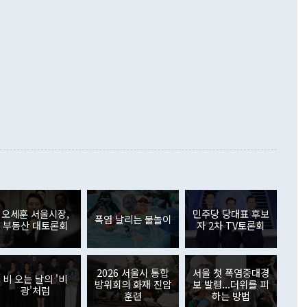
 데 힘이 되지 않는다"고 주장했다. 정 장관은 또 "정전 체제
6% 늘었다. 통관 기준으로는 반도체 수출이 전년 동월 대비
로 바꾸는 논의에 착수하겠다"면서 "북·미 정상회담 견인과
증했고 컴퓨터·주변기기(SSD)는 282.7% 증가했다. IT 품목
화의 동력을 확보하기 위해 최선을 다할 것"이라고 말했다. 하
.4% 늘었으며 비IT 품목도 ▲석유제품(47.5%) ▲화공품
령은 정 장관의 구상에 대부분 제동을 걸었다. 이 대통령은 "평
▲철강제품(17.9%) ▲승용차(6.1%) 등을 중심으로 18.6% 증가
 정치적으로 악용되는 측면이 있다"며 "많이 조심하셔야 한
준 수입은 ▲원자재(30.5%) ▲자본재(35.3%) ▲소비재
다. 북한을 다른 이름으로 불러야 한다는 주장에는 "표현에 꼬
가 모두 늘었다. 서비스수지는 12억9000만달러 적자를 기록해 전
정쟁으로 휘몰아 들어가면 원래 하고자 했던 데에서 오히려 나
000만달러)보다 적자 폭이 확대됐다. 여행수지는 외국인 입국자
래될 수 있다"고 경고했다. 이 대통령은 남북 신뢰 구축을 위해
증료 인상 등에 따른 출국자 감소로 4억4000만달러 흑자를
합의를 선제적으로 복원해야 한다는 정 장관의 주장에 대해서도
지식재산권사용료수지는 전월 흑자에서 4억4000만달러 적자
대로 하는 게 과연 한반도의 평화와 안정에 플러스냐, 결론적
 본원소득수지는 배당소득을 중심으로 32억7000만달러 흑자
이 들 때도 있다"며 부정적으로 반응했다. 조현 외교부 장
월(21억7000만달러)보다 흑자 폭이 확대됐다. 배당소득수지
 사후 브리핑에서 정 장관이 언급한 '4자 회담'에 대해 "이상
이 늘어난 데다 전월 분기배당에 따른 기저효과로 배당지급이
 어떤 희망이라 하더라도 그건 아직 조율되지 않은 방법"이
6000만달러 흑자를 나타냈다. 금융계정 순자산은 6월 중 467
들께서 디스카운트해 주시면 좋겠다"고 선을 그었다. 정 장관
러 증가해 월간 기준 역대 최대 증가 폭을 기록했다. 종전 최대
아 블라디보스토크에서 열리는 '동방경제포럼(EEF)'을 언급하
월(369억9000만달러)을 넘어선 것이다. 직접투자에서는 내국
원에서 (참석을) 검토하고 있다"고 발언한 데 대해서도 조 장관
가 80억1000만달러, 외국인의 국내투자가 46억3000만달러
외교부의 몫"이라며 "아직 거기까지 진도가 나가지 않았다"고
오세훈 서울시장,
민주당 당대표 후보
. 증권투자에서는 외국인의 국내 주식 매도세가 이어졌다. 외
폭염 날리는 물놀이
부동산 대토론회
자 2차 TV토론회
장관이 이날 소개한 대북 구상과 설명은 정부 내 조율을 거치지
주식 투자는 차익실현 매도 등의 영향으로 316억1000만달러
서 문제가 있다. 특히 주적 표현 대체와 국호 사용, 9·19 군
(-310억5000만달러)에 이어 역대 최대 순매도 기록을 다시
 4자회담 추진 등은 통일부 장관이 결정할 사안이 아니어서 월
국인의 국내 채권투자는 세계국채지수(WGBI) 자금 유입에도
이 나오고 있다. 이 대통령은 정 장관의 업무보고를 듣고 난
도래 영향으로 증가 폭이 줄어든 52억9000만달러를 기록했
2026 서울시 통합
서울 첫 폭염중대경
무보고에 발표했다고 승인난 건 아니다"라고 재차 확인했다. 정
비 오는 날의 '비
 해외 증권투자는 주식을 중심으로 35억6000만달러 증가했
방위회의 화재 진압
보 발령...더위를 피
광'처럼
통은 "정 장관의 발언 내용은 대부분 국가안전보장회의(NSC)
newspim.com
훈련
하는 방법
된 사안이 아닌 정 장관의 개인적 생각에 가깝다"며 "안보 관