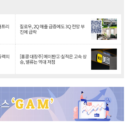
Mute
·아프리
질로우, 2Q 매출 급증에도 3Q 전망 부
진에 급락
 동력의
[홍콩 대장주] 메이퇀② 실적은 고속 상
승, 밸류는 역대 저점