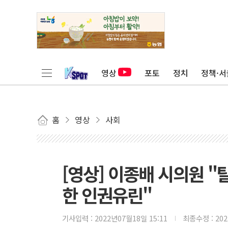
영상
포토
정치
정책·서
홈
영상
사회
[영상] 이종배 시의원 
한 인권유린"
기사입력 :
2022년07월18일 15:11
최종수정 :
20