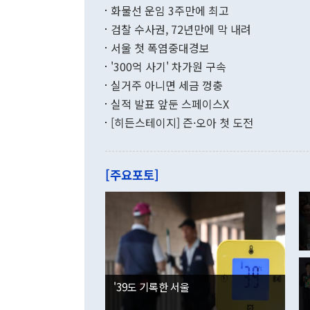
현실을 바꾸는
달러로 38.
화물선 운임 3주만에 최고
를 평화 체제
196.9% 급
검찰 수사권, 72년만에 막 내려
함께 4자 대
수출은 160
지만 이 대통
서울 첫 폭염중대경보
(18.6%) 
화공존 정책이
했다. 통관 기
'300억 사기' 차가원 구속
다"고 지적했
(16.4%)
투리가 잡혀 
실거주 아니면 세금 껑충
월(-10억9
쁜 상황이 초
증가와 유류할
실적 발표 앞둔 스페이스X
9·19 군사
기록했지만 
[히든스테이지] 즌·오아 첫 도전
"우리의 선의
로 전환됐다.
으로 약간의 의문
를 기록해 전
관은 업무보고
는 배당수입
주의에 근거한
줄면서 25억
[주요포토]
라며 "여러분
억1000만달
이 9월 러시
였던 올해 3
며 "정부 차
인의 해외투자
은 "그것은 
각각 증가했다
잘랐다. 정 
국인의 국내 
않았다는 점에
감소하며 전월
사합의 복원,
경신했다. 외
권이라는 지적
분기 말 만기
뒤 "여기 업
다. 내국인의
'39도 기록한 서울
부의 한 소식
다. eoyn2@
를 거쳐 결정