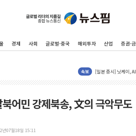
울
경제
사회
글로벌·중국
해외투자
산업
증권·
"신축 전세 부담에 구
[중국증시 마감] 혼조
[일본 증시] 닛케이, 
속보
국내 최초 상업용 AI 
[마감시황] 반도체가 
개인사업자대출 격차 9
"탈북어민 강제북송, 文의 극악무도
지적 장애 여성 강제 
코인원, 카카오뱅크와 
고객 탓하며 배상 피
파주 쇼핑백 제조 공장
22년07월18일 15:11