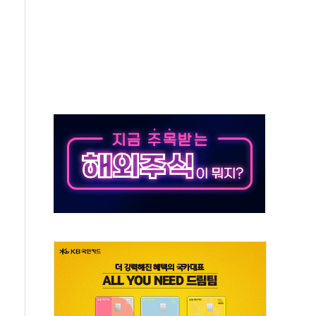
 SK하이닉스
코스피
서울지역본부 청년주택으로"…직원 사기 회복도 숙제
 최대매출…중간배당금 2000원으로 상향
일 박람회서 신규 채널 확보
y ANDA] 8월 6일
 대형 미디어아트로 다채로운 볼거리 제공
동해영토수호훈련 비공개 실시
는 레버리지 책임론…정청래·조국, 김민석·靑에 공세
아니다"…원주 A아파트 '입주민 3인방' 정면 반박