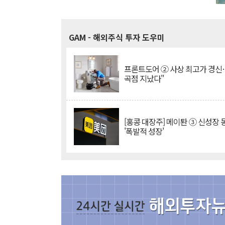
GAM
- 해외주식 투자 도우미
프론트도어 ② 사상 최고가 경신
곡점 지났다"
[홍콩 대장주] 메이퇀 ③ 신성장
'폭발적 성장'