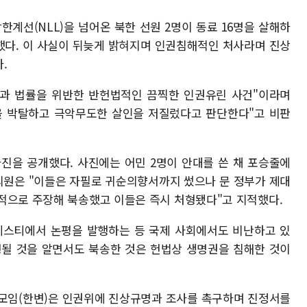
북방한계선(NLL)을 넘어온 북한 선원 2명이 동료 16명을 살해하
했다. 이 사실이 뒤늦게 밝혀지며 인권침해적인 처사라며 진상
.
법과 법률을 위반한 반헌법적인 끔찍한 인권유린 사건"이라며
을 박탈하고 극악무도한 살인을 저질렀다고 판단한다"고 비판
진을 공개했다. 사진에는 어민 2명이 안대를 쓴 채 포승줄에
 의원은 "이들은 자필로 귀순의향서까지 썼으나 문 정부가 제대
적으로 주장해 북송했고 이들은 즉시 처형됐다"고 지적했다.
엠네스티에서 논평을 발행하는 등 국제 사회에서도 비난하고 있
처형될 것을 알면서도 북송한 것은 헌법상 생명권을 침해한 것이
사모임(한변)은 인권위에 진상규명과 조사를 촉구하며 진정서를