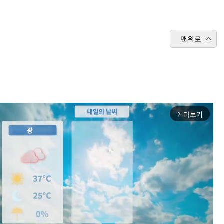
맨위로
더보기
arrow_forward_ios