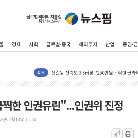
울
경제
사회
글로벌·중국
해외투자
산업
증권·
폭염 누그러지고 가뭄 숙지나...경북동해안권 8
사우디·튀르키예·파키스탄, '공동방위협정' 체
신길동 신축도 3.3㎡당 7250만원…써밋 클라
속보
용산공원·그린벨트로 또 충돌…반복되는 국토부
[AI 부동산 투데이] 특공 전략도 '극과 극'…
[코인시황] 비트코인 6만4000달러대 횡보…고
찍한 인권유린"...인권위 진정
[베트남 증시] 유동성 부진 지속, 강보합 마감
'찜통더위'에 전력수요 역대 최고치 경신…한낮 
후티 반군, 예멘 정부군과 사우디 동시 공격…
22년07월18일 11:10
42.5도 역대급 폭염…동물들도 특별식으로 여
가
가
경찰, 9월부터 '가족 사건' 못 맡는다…상피제