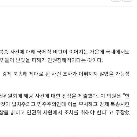
포스코홀딩스, 포스코인터·DX 지분 일부 매각
태국 학교서 중학생 총기 난사...최소 7명 사망
40.2도 찍은 서울 등 폭염중대경보 해제…누적
"文정부 악몽 재현 안돼"...李 부동산 세제안에
신세계사이먼 '대구 프리미엄 아울렛' 건립 '본
강제북송 사건에 대해 국제적 비판이 이어지는 가운데 국내에서도
李대통령, 호우 피해 경북 안동·의성 특별재난
어민들이 받았을 피해가 인권침해적이다는 것이다.
'변기 수리' 집주인에게 흉기 휘두른 30대 세
워트, 상반기 영업이익 30억원
에 강제 북송해 제대로 된 사건 조사가 이뤄지지 않았을 가능성
프롬바이오, 10일 거래 재개…"재무구조 개편
권위원회에 해당 사건에 대한 진정을 제출했다. 이 의원은 "헌
는 것이 법치주의고 민주주의인데 이를 무시하고 강제 북송시킨
진상을 밝히고 인권위 차원에서 조치를 취해야 한다"고 주장했