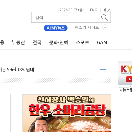
2026.08.07 (금)
ENG
中文
|
|
패밀리 사이트
금융
부동산
전국
문화·연예
스포츠
GAM
~9일 최대 100mm 호우
결… 수니파 국가들의 새 안보 협력 구도
비온 59㎡ 18억원대
-서울시 '정책 엇박자'
생애최초만 경쟁 치열
래·ETF 매수에도 고유가·금리·입법 지연 '삼중 부담'
...석유·가스주 올랐지만 빈그룹이 상쇄
총수요 104.3GW 기록
 위기 고조되는 또 다른 중동 화약고
름나기 [뉴스핌 줌인]
 실시