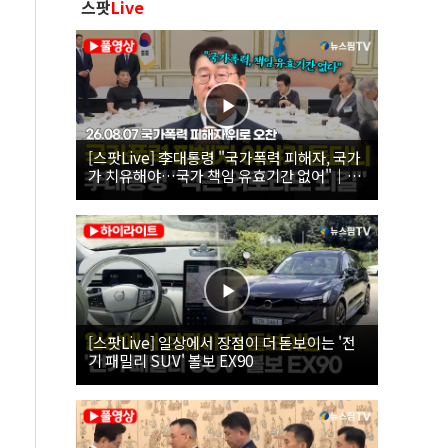
스팟
Live
[스팟Live] 李대통령 "국가폭력 피해자, 국가
가 치유해야…국가 책임 유효기간 없어"｜
26.08.07 국가폭력 피해자 위로 오찬
[스팟Live] 일상에서 장점이 더 돋보이는 '전
기 패밀리 SUV' 볼보 EX90