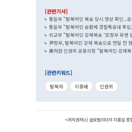
[관련기사]
통일부 "탈북어민 북송 당시 영상 확인...공
통일부 "탈북어민 송환에 경찰특공대 투입,
외교부 "탈북어민 강제북송 '文정부 유엔 
尹정부, 탈북어민 강제 북송으로 연일 전 정
美하원 인권위 공동의장 "탈북어민 강제북
[관련키워드]
탈북자
이종배
인권위
<저작권자(c) 글로벌리더의 지름길 종합