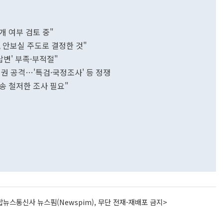
개 여부 검토 중"
 안보실 주도로 결정한 것"
답변' 부족·부적절"
권 공격…'특검·국정조사' 등 정쟁
송 철저한 조사 필요"
뉴스통신사 뉴스핌(Newspim), 무단 전재-재배포 금지>