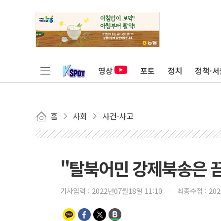
영상
포토
정치
정책·서
홈
사회
사건·사고
"탈북어민 강제북송은 끔
기사입력 :
2022년07월18일 11:10
최종수정 :
20