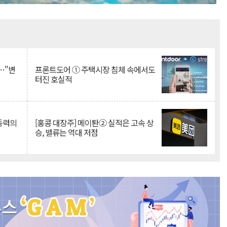
Mute
…"변
프론트도어 ① 주택시장 침체 속에서도
터진 호실적
 동력의
[홍콩 대장주] 메이퇀② 실적은 고속 상
승, 밸류는 역대 저점