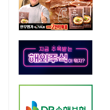
 온열질환자 2872명
 與 내부서 '총선·대선 직격탄' 우려
궤도'
지역 선포
입자…경찰, 현행범 체포
"