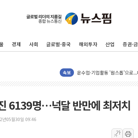
피치 "韓 코스피 약세 장기화 시
법원, 한미 임주현 지분 100억
엔씨, '게임스컴 2026'서 글로
울
경제
사회
글로벌·중국
해외투자
산업
증권·
롯데백화점, '홈스타일링 페어'…
[AI 카드뉴스] 어린이집·유치원
운수업·기업활동 '원스톱'으로..
[르포] 폭염 속 '자폭 드론' 첫
속보
공정위 "국고채 PD 15곳, 관행
중소기업 기술자료 중국 계열사에
정부, 한화오션·에코프로비엠 등 
확진 6139명…넉달 반만에 최저치
국표원, 해외직구 물놀이기구·유아
쉐이크쉑, 남양주 현대아울렛에 
22년05월30일 09:46
소방청, 전국 시·도 구급과장 
가
가
'달라진 임신·출산·육아 지원 