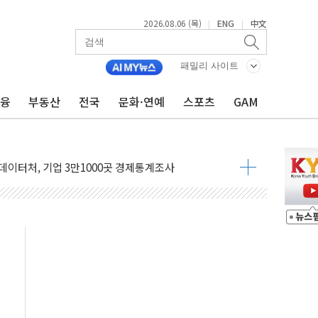
2026.08.06 (목)
ENG
中文
|
|
 주택수요 위축 우려"
 가압류 결정…4자 연합 균열 조짐
패밀리 사이트
벌 신작 라인업 공개
금융
부동산
전국
문화·연예
스포츠
GAM
리빙 최대 50% 할인
 비상! 수족구병이 다시 유행합니다.
.데이터처, 기업 3만1000곳 경제통계조사
 실사격…미 해병대, 한반도 지형서 FPV 공격훈련 공개
 아닌 담합…76조2000억 입찰 영향"
 넘긴 세라젬…공정위 과징금 4억3200만원
'슈퍼을' 5곳 선정...소부장 핵심기업 추가 육성
용품 등 94개 제품 안전기준 '부적합'
'다산점' 열어
회의…중증환자 이송체계 전국 확대 점검
한눈에'…인사처, 공무원 인사제도 안내서 발간