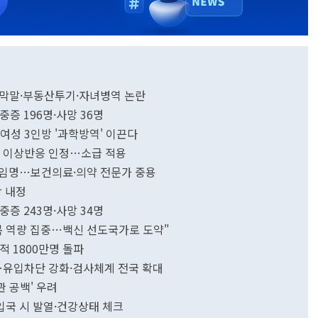
…막말·부동산투기·자녀병역 논란
중증 196명·사망 36명
 여성 3인방 '과학방역' 이끈다
더나 이상반응 인정…소급 적용
 임명…보건의료·의약 전문가 중용
장 내정
중증 243명·사망 34명
복 역량 집중…백신 선도국가로 도약"
적 1800만명 돌파
"…유입차단 강화·검사체계 전국 확대
관 공백' 우려
입국 시 발열·건강상태 체크