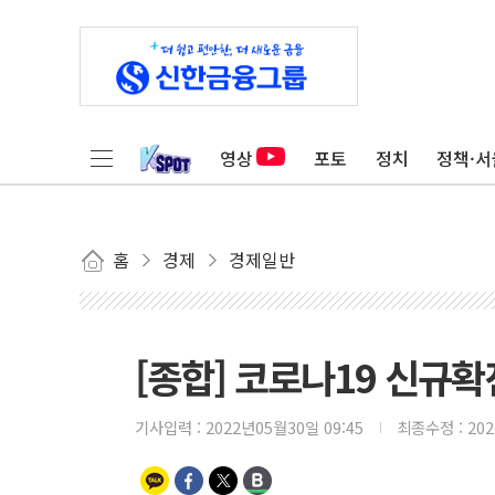
영상
포토
정치
정책·서
홈
경제
경제일반
[종합] 코로나19 신규
기사입력 :
2022년05월30일 09:45
최종수정 :
20