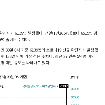
정부혁신 우수사례 세계에 알린다
부모가 정부24에서 자녀 출입국
정청래 "2차 TV토론으로 게임 
윤상현, 사관학교 통합 비판…"
진자가 6139명 발생했다. 전일(1만2654명)보다 6515명 감
펄어비스, 붉은사막 영상 콘테스트
6명 줄어든 수치다.
현대리바트, '2026 코리아빌드
30일 0시 기준 6139명의 코로나19 신규 확진자가 발생했
이후 133일 만에 가장 적은 수치다. 최근 27 연속 5만명 미만
3만명 미만 규모를 나타내고 있다.