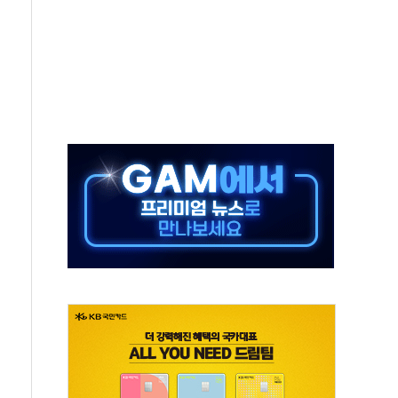
…식약처 AI 심사·소방청 119안심콜 영문 영상 제작
증명서 발급…7일부터 온라인 대리 신청 가능
끝…김민석, 신천지 허위신고에 배신 사과 안 해"
국방개혁은 정치적 감정 따라 추진해선 안 돼"
 '비욘드 디 어비스' 수상작 발표
위크' 참가…리모델링 상담 제공