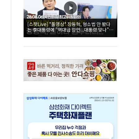
[스팟Live] *풀영상* 장동혁, 형소법 안 봤다
는 李대통령에 "역대급 망언...대통령 맞나"｜
26.08.06 국민의힘 최고위원회의