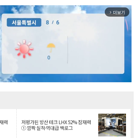
더보기
arrow_forward_ios
Mute
잠재력
저평가된 방산 테크 LHX 52% 잠재력
① 깜짝 실적·역대급 백로그