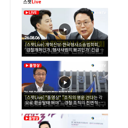
스팟
Live
[스팟Live] 개혁신당·한국형사소송법학회,
'검찰개혁인가, 형사사법의 붕괴인가' 긴급 세
미나｜26.08.06
[스팟Live] *풀영상* "조직의 명운 건다는 각
오로 환골탈태 해야"...경찰 조직의 전면적 쇄
신 촉구한 한병도 | 26.08.06 더불어민주당 정
책조정회의