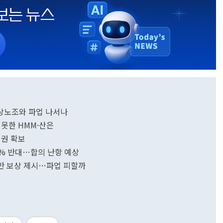
육상노조와 파업 나서나
 못한 HMM·산은
의권 확보
95% 반대…합의 난항 예상
 중반 보상 제시…파업 피할까