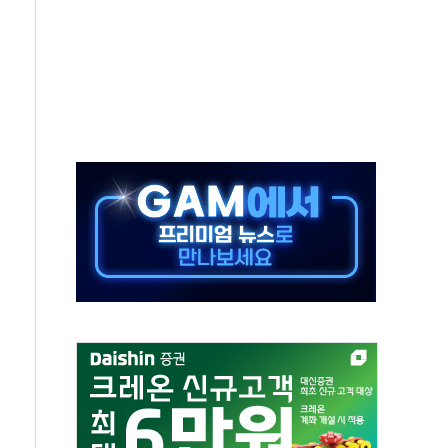
·태양광주↑ VS 트레이드데스크·웬디스↓
 끝까지 찾겠다"
중 완화 전환점"