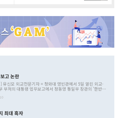
보고 논란
] 유신모 외교전문기자 = 청와대 영빈관에서 5일 열린 외교·
부 부처의 대통령 업무보고에서 정동영 통일부 장관의 '한반도
 구상'과 업무보고 발언이 논란을 빚고 있다. 이날 정 장관의
10
정부 내 조율을 거치지 않은 사안을 정책으로 추진하겠다고 공
는가 하면 사실 관계에 맞지 않은 설명도 있었다. 이재명 대통
로 신중을 기해 달라고 경고했고, 조현 외교부 장관은 '이상
지 최대 흑자
 근거한 비현실적 구상'이라는 비판을 내놨다. 그동안 정 장