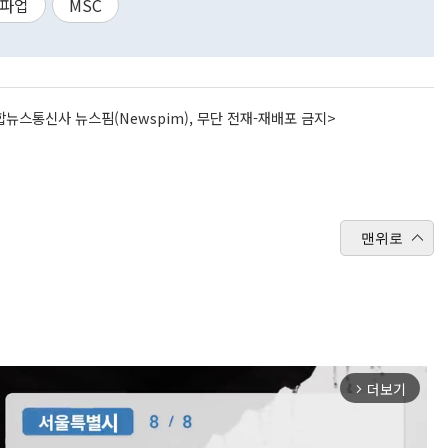
파업
MSC
뉴스통신사 뉴스핌(Newspim), 무단 전재-재배포 금지>
맨위로
더보기
arrow_forward_ios