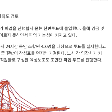
[사진] 이슬람 수니파 3개국, 공동방위협정 체결
뉴욕증시 개장 전 특징주...아틀라시안·클라우드플레어
사직도 검토
보훈부, 미 DPAA와 MOU… "6·25 미군 실종자 7359명
조가 파업을 진행할지 묻는 찬반투표에 돌입했다. 올해 임금 및
트럼프 "금리 내려야"…파월 때와 달리 워시엔 톤 낮춰
이르지 못하면서 파업 가능성이 커지고 있다.
특정 정치인 측근 포항시 정책특보 내정설...포항시 '시끌'
李 "해남 태양광, 대한민국 다음 100년 밑거름…수도권 집
까지 24시간 동안 조합원 450명을 대상으로 투표를 실시한다고
 중 절반이 찬성표를 던지면 가결된다. 노사 간 입장차가 커
 직원들로 구성된 육상노조도 조만간 파업 투표를 진행한다.