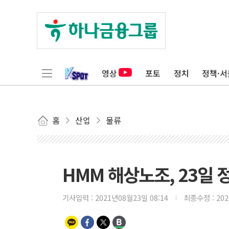
영상
포토
정치
정책·서
홈
산업
물류
HMM 해상노조, 23일
기사입력 :
2021년08월23일 08:14
최종수정 :
20