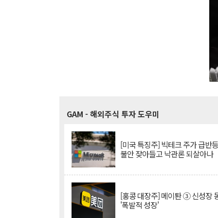
GAM
- 해외주식 투자 도우미
[미국 특징주] 빅테크 주가 급반등..
불안 잦아들고 낙관론 되살아나
[홍콩 대장주] 메이퇀 ③ 신성장
'폭발적 성장'