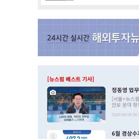
[뉴스핌 베스트 기사]
정동영 업무
[서울=뉴스핌
안보 분야 정
평화공존 발전
2026-08-06 06:
발언 중에는 
언한 것이 있
령은 공개적으
6월 경상수
주의적 희망에