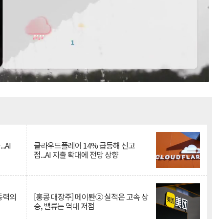
Mute
.AI
클라우드플레어 14% 급등해 신고
점...AI 지출 확대에 전망 상향
 동력의
[홍콩 대장주] 메이퇀② 실적은 고속 상
승, 밸류는 역대 저점