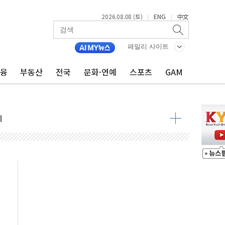
2026.08.08 (토)
ENG
中文
|
|
 정청래 격차 확대'
타진
패밀리 사이트
최고치
금융
부동산
전국
문화·연예
스포츠
GAM
 요구
낮아지며 상승… STOXX 600 지수는 나흘 연속 최고치
세
엘·이란 위협에 맞설 자체 억지력 강화
동
톱'… 美 해상봉쇄 영향
각
체주 '활짝'
스닥 선물 1%대 상승
상 기대 후퇴