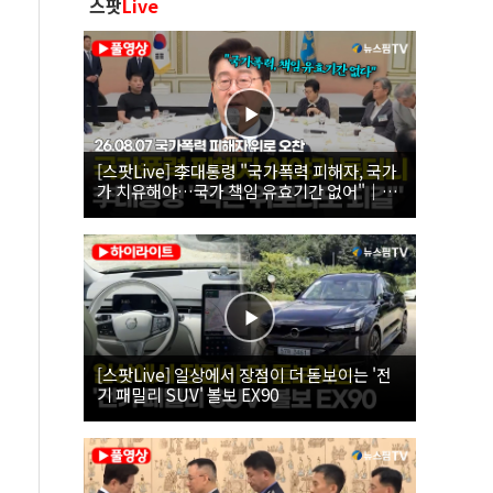
스팟
Live
[스팟Live] 李대통령 "국가폭력 피해자, 국가
가 치유해야…국가 책임 유효기간 없어"｜
26.08.07 국가폭력 피해자 위로 오찬
[스팟Live] 일상에서 장점이 더 돋보이는 '전
기 패밀리 SUV' 볼보 EX90