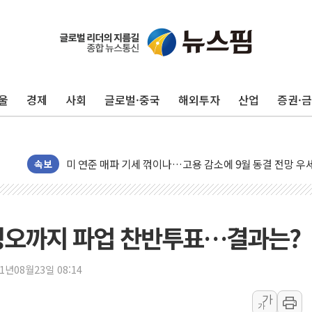
민주, 오늘 제주·인천 경선 결과 발표...'김민석 재역전 vs
한상협, 업계 개인정보 보안 새판 짠다…'자율규제단체' 
뉴욕증시, 고용 쇼크에 금리 인상 우려 후퇴…S&P500 
울
경제
사회
글로벌·중국
해외투자
산업
증권·
트럼프, 쿡 연준 이사 해임 재추진…"26일까지 의혹 소명"
유럽증시, 美 고용 예상 밖 부진에 연준 금리 인상 가능성 
미 연준 매파 기세 꺾이나…고용 감소에 9월 동결 전망 우
[종합] 이슬람 수니파 3국, '공동방위협정' 체결… 이스라
속보
트럼프, 백신·자폐증 행정명령 검토…"이르면 다음 주"
美 항소법원, 백악관 무도회장 공사 중단 명령…트럼프 제
이란 핵심 원유 수출항 '하르그섬', 최근 1주일 이상 '올스
 정오까지 파업 찬반투표…결과는?
美 고용 쇼크에 엔화 장중 급등…시장은 "또 개입했나" 촉
[AI MY 뉴스] 뉴욕 반도체주 프리뷰...美 고용 쇼크에 반도
21년08월23일 08:14
뉴욕증시 프리뷰, 美 고용 쇼크에 금리 인상 우려 후퇴…나
가
가
[종합] 美 7월 고용 2만3000명 감소 '쇼크'…9월 금리 인