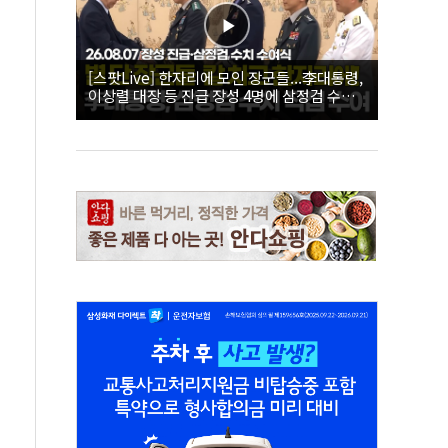
[스팟Live] 한자리에 모인 장군들...李대통령,
이상렬 대장 등 진급 장성 4명에 삼정검 수치
직접 수여｜26.08.07 장성 진급·삼정검 수치
수여식