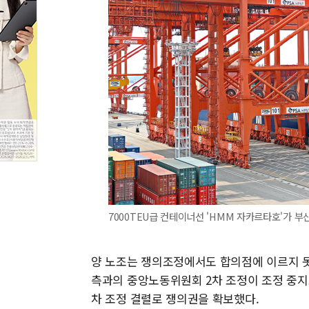
7000TEU급 컨테이너선 'HMM 자카르타호'가 부
양 노조는 쟁의조정에서도 합의점에 이르지 못
측과의 중앙노동위원회 2차 조정이 조정 중지
차 조정 결렬로 쟁의권을 확보했다.