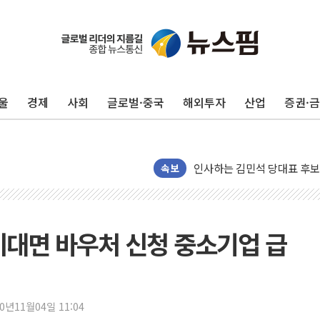
포항시 재난예산 40억 긴급 
울진·영덕 '호우특보'-포항 '
[종합] 김민석, 정청래에 '0.86
울
경제
사회
글로벌·중국
해외투자
산업
증권·
인천 합동연설회 나선 송영길
김민석, 2주차 제주·인천 경선서
인사하는 김민석 당대표 후보
[속보] 민주, 제주·인천 경선 결
속보
[속보] 민주, 인천 경선 결과 발
[속보] 민주, 제주 경선 결과 발
이번주 국내 주요 금융일정(8.1
비대면 바우처 신청 중소기업 급
美, 이란전 출구전략 만지작
강릉·동해·삼척 시간당 최대 
폐기물 수거하다 참변…60대
20년11월04일 11:04
서울 중랑구 주택가서 흉기 난