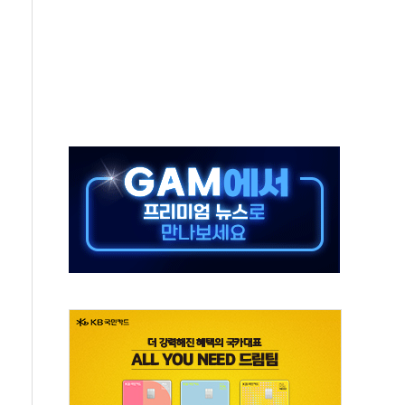
보는 일 없게"…'결혼 페널티' 22개 과제 손본다
터보트 전복…1명 사망·1명 실종
의 날 참석..."국제적 시민 연대로 목소리 내야"
 실종 60대 나흘만에 숨진 채 발견
 살해 10대 아들 체포
' 받아친 정청래…제주 연설서 신경전 고조