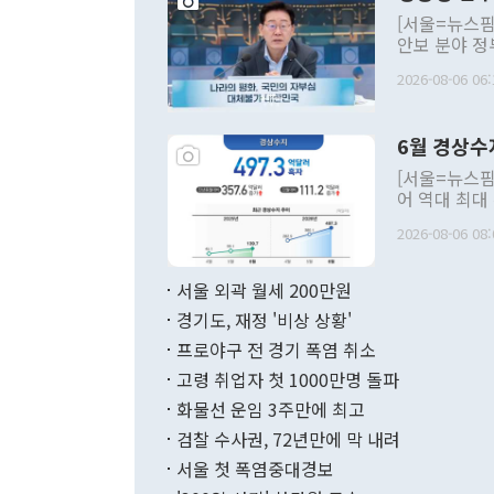
[서울=뉴스핌
안보 분야 정
평화공존 발전
2026-08-06 06:
발언 중에는 
언한 것이 있
령은 공개적으
6월 경상수
주의적 희망에
관의 대북 정
[서울=뉴스핌
관 부처 장관
어 역대 최대
관의 무리한 
출 호조로 월
다. [정동영 통일부 장관이 지난달 23일 오후 서울 종로구 정부서울청사에
2026-08-06 08:
료=한국은행] 한국은행이 6일 발표한 '2026년 6월 국제수지(잠정)'에
서 취임 1주년 
면 지난 6월
부 장관 권한
1000만달러
서울 외곽 월세 200만원
발전 구상'을
이에 따라 올
적 갈등 해결
경기도, 재정 '비상 상황'
했다. 경상수
결과 혐오의 
9000만달러
프로야구 전 경기 폭염 취소
년간의 CVI
지 기준 상품
고령 취업자 첫 1000만명 돌파
무너졌다고도 
며 월간 기준
현실을 바꾸는
달러로 38.
화물선 운임 3주만에 최고
를 평화 체제
196.9% 급
검찰 수사권, 72년만에 막 내려
함께 4자 대
수출은 160
지만 이 대통
서울 첫 폭염중대경보
(18.6%) 
화공존 정책이
했다. 통관 기