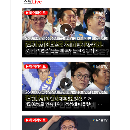
스팟
Live
[스팟Live] 환호 속 입장해 나란히 ‘찰칵’…서
로 ‘저격 연설’ 들을 때 후보들 표정은? |
26.08.08 더불어민주당 당대표·최고위원 후
보 인천 합동연설회
[스팟Live] 김민석 제주 52.64%·인천
45.09%로 연속 1위…정청래 따돌렸다’ |
26.08.08 더불어민주당 당대표·최고위원 후
보 인천 합동연설회