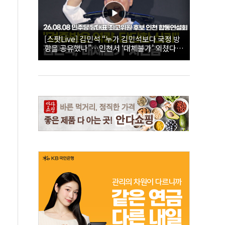
[스팟Live] 김민석 “누가 김민석보다 국정 방
향을 공유했나”…인천서 ‘대체불가’ 외쳤다 |
26.08.08 더불어민주당 당대표·최고위원 후
보 인천 합동연설회