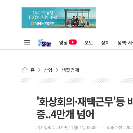
영상
포토
정치
정책·서
홈
산업
생활경제
'화상회의·재택근무'등 
증..4만개 넘어
기사입력 :
2020년11월04일 06:00
최종수정 :
20