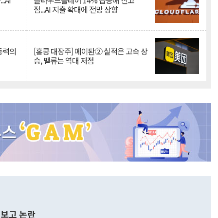
.AI
클라우드플레어 14% 급등해 신고
점...AI 지출 확대에 전망 상향
 동력의
[홍콩 대장주] 메이퇀② 실적은 고속 상
승, 밸류는 역대 저점
보고 논란