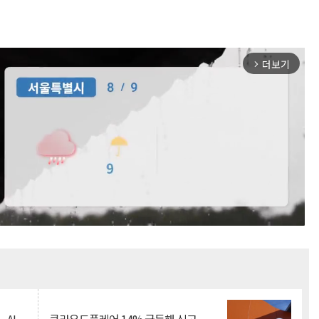
더보기
arrow_forward_ios
Mute