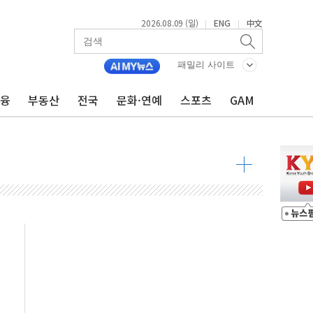
2026.08.09 (일)
ENG
中文
|
|
투입…고수온 양식장 복구·지원 '총력'
산사태 주의보'...경북도, 호우 피해·통제구간 없어
패밀리 사이트
%p' 차 재역전 성공...金 45.42% vs 鄭 44.56%
금융
부동산
전국
문화·연예
스포츠
GAM
·정청래·김민석 당대표 후보
 정청래에 승리...47.75% vs 42.08%
과 발표...김민석 47.75% 정청래 42.08%
표...김민석 45.09% 정청래 43.27% 송영길 11.63%
표...김민석 52.64% 정청래 39.89% 송영길 7.47%
0~8.14)
…공습 한계·탄약 부족 현실화
50㎜ 폭우…강원 동해안 강한 비 이어져
 환경미화원 수거차에 치여 사망
동…60대 남성 2명 숨져