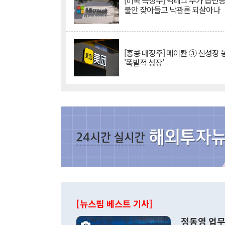
[미국 특징주] 빅테크 주가 급반등..
불안 잦아들고 낙관론 되살아나
[홍콩 대장주] 메이퇀 ③ 신성장
'폭발적 성장'
[뉴스핌 베스트 기사]
정동영 업무