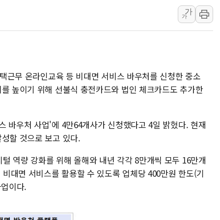
가
李대통령 "결혼 때문에 손해 
가
여수 오동도 인근 해상서 모
추미애, '위안부' 피해자 기림
인천 선재도 갯벌서 해루질 중
인천서 말다툼 중 어머니 흉기
 재택근무 온라인교육 등 비대면 서비스 바우처를 신청한 중소
'화합' 꺼낸 김민석에 '뻔뻔
의를 높이기 위해 선불식 충전카드와 법인 체크카드도 추가한
 바우처 사업'에 4만64개사가 신청했다고 4일 밝혔다. 현재
달성할 것으로 보고 있다.
털 역량 강화를 위해 올해와 내년 각각 8만개씩 모두 16만개
비대면 서비스를 활용할 수 있도록 업체당 400만원 한도(기
사업이다.