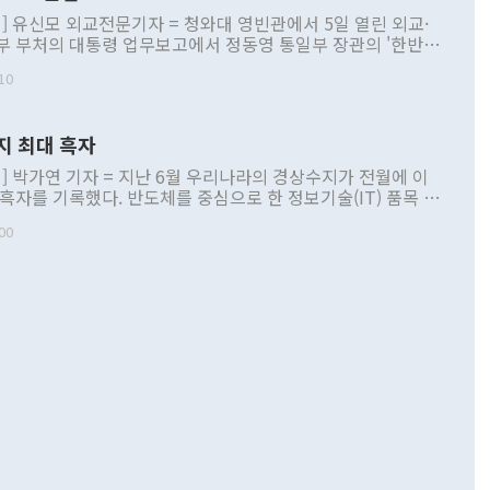
] 유신모 외교전문기자 = 청와대 영빈관에서 5일 열린 외교·
부 부처의 대통령 업무보고에서 정동영 통일부 장관의 '한반도
 구상'과 업무보고 발언이 논란을 빚고 있다. 이날 정 장관의
10
정부 내 조율을 거치지 않은 사안을 정책으로 추진하겠다고 공
는가 하면 사실 관계에 맞지 않은 설명도 있었다. 이재명 대통
로 신중을 기해 달라고 경고했고, 조현 외교부 장관은 '이상
지 최대 흑자
 근거한 비현실적 구상'이라는 비판을 내놨다. 그동안 정 장
책 관련 발언이 물의를 빚은 적은 여러 번 있지만 대통령과 유
] 박가연 기자 = 지난 6월 우리나라의 경상수지가 전월에 이
이 공개적으로 부정적 입장을 표명한 것은 이례적이다. 정 장
 흑자를 기록했다. 반도체를 중심으로 한 정보기술(IT) 품목 수
대북 접근법과 월권을 제어해야 한다는 목소리도 높아지고 있
간 상품수출이 처음으로 1000억달러를 넘어선 영향이다. [자
00
 따르
기자간담회를 하고 있다. [사진=통일부] 2026.07.23 ◆통일
 경상수지는 497억3000만달러 흑자로 집계됐다. 전월(386억
 넘어선 주장 정 장관은 이날 업무보고에서 '한반도 평화공존
)에 이어 두 달 연속 월간 기준 역대 최대 기록을 갈아치웠다.
 설명하면서 이재명 정부 2년차 핵심 과제로 상호 존중·평화
해 상반기 누적 경상수지 흑자는 1910억1000만달러를 기록
·핵 없는 한반도 등 3대 기본 방향을 제시했다. 정 장관은 "대
지 흑자를 견인한 것은 상품수지다. 6월 상품수지는 478억
언어는 멈춰야 한다"면서 주적 용어 대체를 주장했다. 지난 25
 흑자를 기록하며 전월에 이어 역대 최대를 다시 썼다. 국제수
D(완전하고 검증가능하며 되돌릴 수 없는 비핵화) 구도는 이미
수출은 1123억7000만달러로 전년 동월 대비 84.5% 증가하
했다. 또 "현 시점에서 흘러간 선(先)비핵화만 되뇌는 것은
 처음으로 1000억달러를 넘어섰다. 상품수입은 644억8000만
 데 힘이 되지 않는다"고 주장했다. 정 장관은 또 "정전 체제
6% 늘었다. 통관 기준으로는 반도체 수출이 전년 동월 대비
로 바꾸는 논의에 착수하겠다"면서 "북·미 정상회담 견인과
증했고 컴퓨터·주변기기(SSD)는 282.7% 증가했다. IT 품목
화의 동력을 확보하기 위해 최선을 다할 것"이라고 말했다. 하
.4% 늘었으며 비IT 품목도 ▲석유제품(47.5%) ▲화공품
령은 정 장관의 구상에 대부분 제동을 걸었다. 이 대통령은 "평
▲철강제품(17.9%) ▲승용차(6.1%) 등을 중심으로 18.6% 증가
 정치적으로 악용되는 측면이 있다"며 "많이 조심하셔야 한
준 수입은 ▲원자재(30.5%) ▲자본재(35.3%) ▲소비재