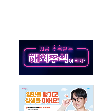
버리지 위험수위…숨은 차입이 더 큰 변수"
대응 1단계 진압 중
야, 경쟁상대 中과 비교해야"
하는 '선봉'의 대민 봉사
미사일 1발 발사… 올해 10번째·42일 만 도발
 새 안보 위기… 반군·마약카르텔이 습득해 전투 활용
어선 구조
무해한 표면 부식 물질"
분만에 진화...외국인 노동자 숨져
즌2