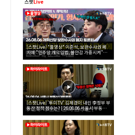
스팟
Live
[스팟Live] *풀영상* 이준석, 보완수사권 폐
지에 "민주당 개악입법, 불안감 가중시켜"｜
26.08.06 개혁신당 보완수사권 폐지 토론회
[스팟Live] '투미TV' 김제경이 내린 李정부 부
동산 정책 점수는? | 26.08.06 서울시 부동산
대토론회