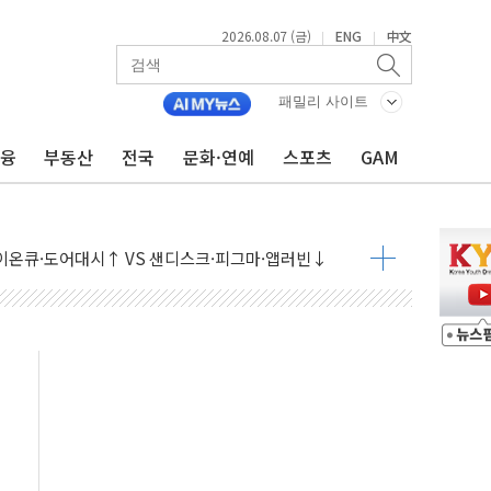
2026.08.07 (금)
ENG
中文
|
|
패밀리 사이트
금융
부동산
전국
문화·연예
스포츠
GAM
 나토 회원국 공격 검토… 거짓 깃발 작전"
재회…로봇·AI 데이터센터·모빌리티 구체화
·아이온큐·도어대시↑ VS 샌디스크·피그마·앱러빈↓
 반대…상법·자본시장법 개정 논의"
 차익실현 속 혼조세...웨스턴디지털·샌디스크↓
에 긴급 안보 점검회의
호르무즈 재개방 기대에 강세
조까지, 상승...호실적 보고 기업 상승세 뚜렷
인 '사파리' 공격… 시민들 공포감 극대화 전략
' 임시 주총 기대감에 홀로 상한가…마진 잔액은 사상 최고