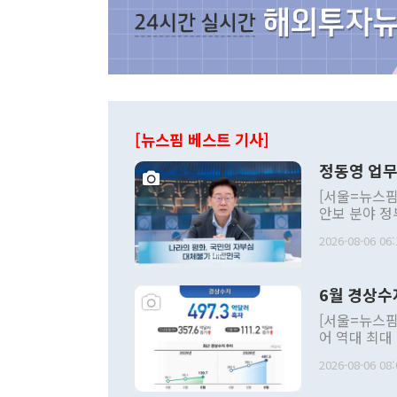
[뉴스핌 베스트 기사]
정동영 업무
[서울=뉴스핌
안보 분야 정
평화공존 발전
2026-08-06 06:
발언 중에는 
언한 것이 있
령은 공개적으
6월 경상수
주의적 희망에
관의 대북 정
[서울=뉴스핌
관 부처 장관
어 역대 최대
관의 무리한 
출 호조로 월
다. [정동영 통일부 장관이 지난달 23일 오후 서울 종로구 정부서울청사에
2026-08-06 08:
료=한국은행] 한국은행이 6일 발표한 '2026년 6월 국제수지(잠정)'에
서 취임 1주년 
면 지난 6월