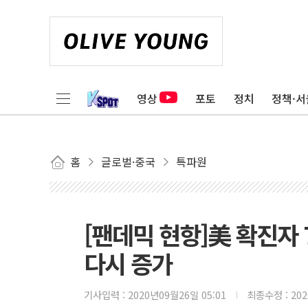
영상
포토
정치
정책·서
홈
글로벌·중국
특파원
[팬데믹 현항]美 확진자 
다시 증가
기사입력 :
2020년09월26일 05:01
최종수정 :
20