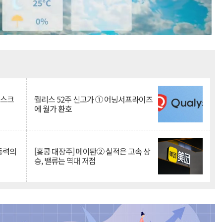
Mute
리스크
퀄리스 52주 신고가 ① 어닝서프라이즈
에 월가 환호
 동력의
[홍콩 대장주] 메이퇀② 실적은 고속 상
승, 밸류는 역대 저점