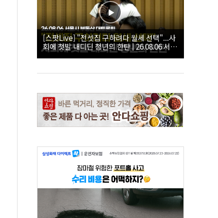
[스팟Live] "전셋집 구하려다 월세 선택"...사
회에 첫발 내디딘 청년의 한탄 | 26.08.06 서울
시 부동산 대토론회