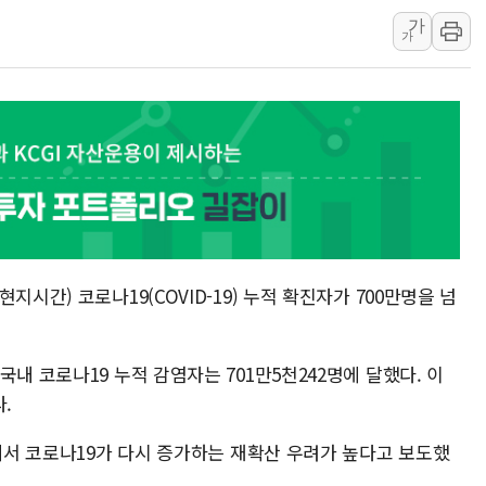
'월가의 황제' 다이먼 "금융시장 레
가
양주 섬유염색공장서 화재 1명 중상…
가
김정관 산업부 장관 "주 52시간 손봐
해군 1함대 창설 80주년…지역과 함께
[3보] 북, 원산서 동해로 단거리 탄도
우크라 드론 전술, 중남미 콜롬비아에
동해해경, 독도 해상서 부유물 감긴 
주한미군 "오산기지 누출, 백린 아닌 
구미 폐염산처리업체서 불 2시간30여
시간) 코로나19(COVID-19) 누적 확진자가 700만명을 넘
해군과 함께하는 '불금전파, 송정' 시
내 코로나19 누적 감염자는 701만5천242명에 달했다. 이
다.
주에서 코로나19가 다시 증가하는 재확산 우려가 높다고 보도했