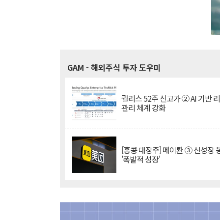
GAM
- 해외주식 투자 도우미
퀄리스 52주 신고가 ② AI 기반 
관리 체계 강화
[홍콩 대장주] 메이퇀 ③ 신성장
'폭발적 성장'