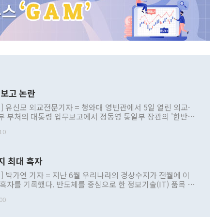
보고 논란
] 유신모 외교전문기자 = 청와대 영빈관에서 5일 열린 외교·
부 부처의 대통령 업무보고에서 정동영 통일부 장관의 '한반도
 구상'과 업무보고 발언이 논란을 빚고 있다. 이날 정 장관의
10
정부 내 조율을 거치지 않은 사안을 정책으로 추진하겠다고 공
는가 하면 사실 관계에 맞지 않은 설명도 있었다. 이재명 대통
로 신중을 기해 달라고 경고했고, 조현 외교부 장관은 '이상
지 최대 흑자
 근거한 비현실적 구상'이라는 비판을 내놨다. 그동안 정 장
책 관련 발언이 물의를 빚은 적은 여러 번 있지만 대통령과 유
] 박가연 기자 = 지난 6월 우리나라의 경상수지가 전월에 이
이 공개적으로 부정적 입장을 표명한 것은 이례적이다. 정 장
 흑자를 기록했다. 반도체를 중심으로 한 정보기술(IT) 품목 수
대북 접근법과 월권을 제어해야 한다는 목소리도 높아지고 있
간 상품수출이 처음으로 1000억달러를 넘어선 영향이다. [자
00
 따르
기자간담회를 하고 있다. [사진=통일부] 2026.07.23 ◆통일
 경상수지는 497억3000만달러 흑자로 집계됐다. 전월(386억