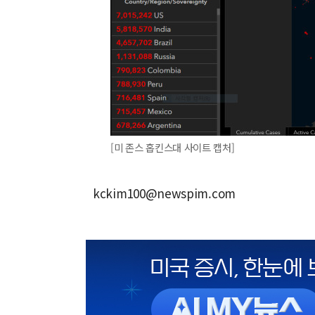
[미 존스 홉킨스대 사이트 캡처]
kckim100@newspim.com