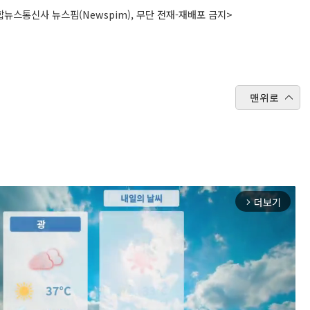
뉴스통신사 뉴스핌(Newspim), 무단 전재-재배포 금지>
맨위로
더보기
arrow_forward_ios