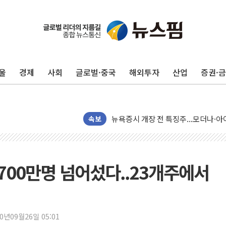
울
경제
사회
글로벌·중국
해외투자
산업
증권·
리투아니아 국방 "러, 우크라 드론으로
구광모, 내주 실리콘밸리서 젠슨 황 
뉴욕증시 개장 전 특징주...모더나
속보
김정관 장관 "영업이익 N% 성과급
뉴욕증시 프리뷰, 미 주가선물 AI주
청와대, 북한 단거리 탄도미사일 발사
700만명 넘어섰다..23개주에서
금값 7주 만에 최고…美 고용 둔화·
[인도증시] 중동 긴장 완화에 실적 호
러, 1인칭시점 드론으로 우크라 민간
[베트남 증시] 지수 하락 속 'DGC
20년09월26일 05:01