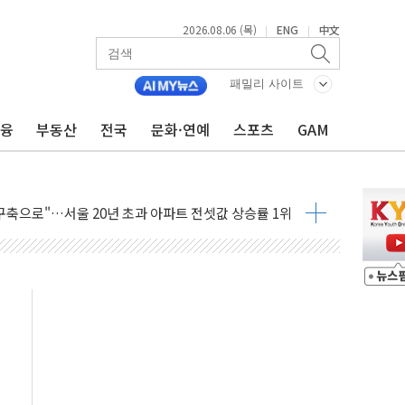
2026.08.06 (목)
ENG
中文
|
|
패밀리 사이트
금융
부동산
전국
문화·연예
스포츠
GAM
하이닉스 인버스 20% 급등…레버리지 급락
 반덤핑 관세 부과 지연, '자립 인도'에 걸림돌"
구축으로"…서울 20년 초과 아파트 전셋값 상승률 1위
조 마감, 폭염·전력 수요에 석탄주 강세
 AI·반도체 차익실현 매물에 3일 만에 반락
I 데이터센터 포항서 '첫 삽'…2028년 가동 예정
 흔든 코스피…4.58% 급락 속 코스닥만 웃었다
9180억→3990억…인터넷뱅크 1·2위 '격전'
 추행·스토킹 혐의 70대…경찰 불구속 입건
 계좌 제휴 1년 연장 유력