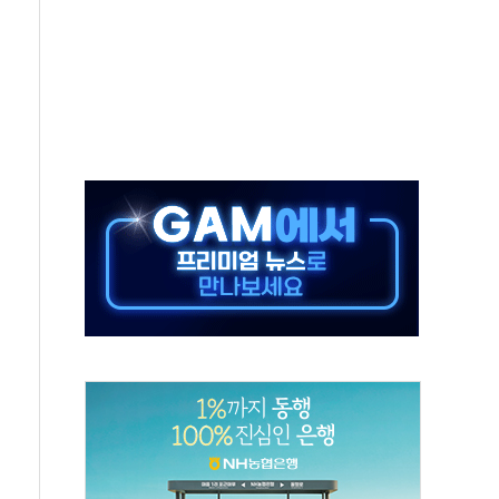
피하던 통신 3사…공정위에서 제동
공장서 화재 4개 동 전소…인명피해 없어
감한 SK하이닉스
 코스피
"서울지역본부 청년주택으로"…직원 사기 회복도 숙제
대 최대매출…중간배당금 2000원으로 상향
리테일 박람회서 신규 채널 확보
day ANDA] 8월 6일
, 대형 미디어아트로 다채로운 볼거리 제공
 동해영토수호훈련 비공개 실시