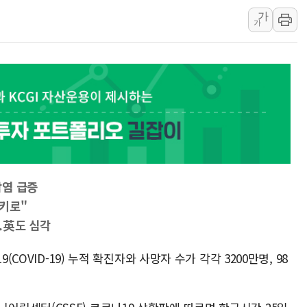
가
고객 탓하며 배상 
가
파주 쇼핑백 제조 
10프로대 하락 마
4%대 하락 마감한
이성훈 LH 사장 
KT&G, 상반기 역
에이루트, 글로벌 
[뉴스핌 뉴스레터 To
인천공항 여객터미널
감염 급증
해군, 독도 인근서
키로"
..英도 심각
(COVID-19) 누적 확진자와 사망자 수가 각각 3200만명, 98