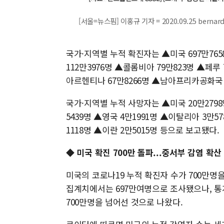
[서울=뉴스핌] 이홍규 기자 = 2020.09.25 bernar
국가·지역별 누적 확진자는 ▲미국 697만7658
112만3976명 ▲콜롬비아 79만823명 ▲페루 
아르헨티나 67만8266명 ▲남아프리카공화국 6
국가·지역별 누적 사망자는 ▲미국 20만2798
5439명 ▲영국 4만1991명 ▲이탈리아 3만5
1118명 ▲이란 2만5015명 등으로 보고됐다.
◆ 미국 확진 700만 돌파...중서부 감염 확산
미국의 코로나19 누적 확진자 수가 700만
집계치에서는 697만여명으로 조사됐으나, 
700만명을 넘어선 것으로 나왔다.