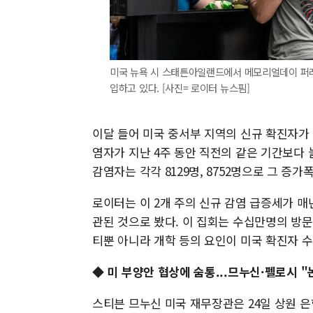
미국 뉴욕 시 스태튼아일랜드에서 메모리얼데이 퍼
입하고 있다. [사진= 로이터 뉴스핌]
이달 들어 미국 중서부 지역의 신규 확진자가
염자가 지난 4주 동안 직전의 같은 기간보다
감염자는 각각 8129명, 8752명으로 그 증가폭
로이터는 이 2개 주의 신규 감염 급증세가 
관된 것으로 봤다. 이 집회는 수십만명의 방문
티뿐 아니라 개학 등의 요인이 미국 확진자 
◆ 미 부양안 협상에 숨통...므누신·펠로시 
스티븐 므누신 미국 재무장관은 24일 상원 