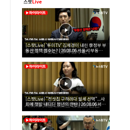
스팟
Live
[스팟Live] '투미TV' 김제경이 내린 李정부 부
동산 정책 점수는? | 26.08.06 서울시 부동산
대토론회
[스팟Live] "전셋집 구하려다 월세 선택"...사
회에 첫발 내디딘 청년의 한탄 | 26.08.06 서울
시 부동산 대토론회