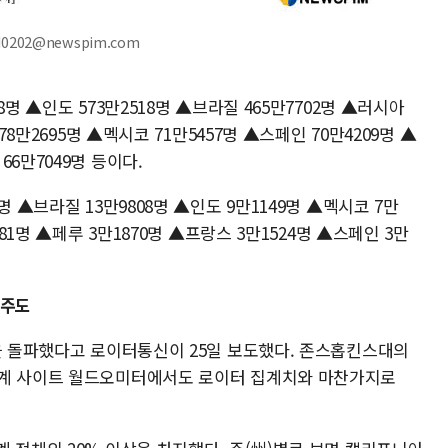
d0202@newspim.com
명 ▲인도 573만2518명 ▲브라질 465만7702명 ▲러시아
78만2695명 ▲멕시코 71만5457명 ▲스페인 70만4209명 ▲
6만7049명 등이다.
명 ▲브라질 13만9808명 ▲인도 9만1149명 ▲멕시코 7만
781명 ▲페루 3만1870명 ▲프랑스 3만1524명 ▲스페인 3만
 주도
명을 돌파했다고 로이터통신이 25일 보도했다. 존스홉킨스대의
통계 사이트 월드오미터에서도 로이터 집계치와 마찬가지로