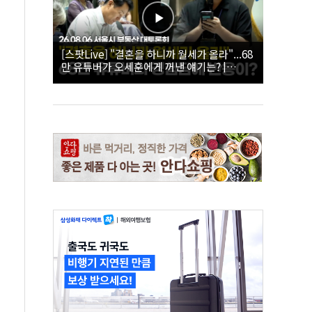
[스팟Live] "결혼을 하니까 월세가 올라"...68
만 유튜버가 오세훈에게 꺼낸 얘기는? |
26.08.06 서울시 부동산 대토론회