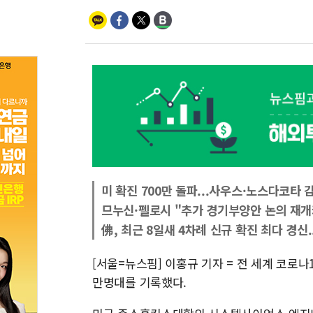
미 확진 700만 돌파...사우스·노스다코타 
므누신·펠로시 "추가 경기부양안 논의 재개
佛, 최근 8일새 4차례 신규 확진 최다 경신
[서울=뉴스핌] 이홍규 기자 = 전 세계 코로나19
만명대를 기록했다.