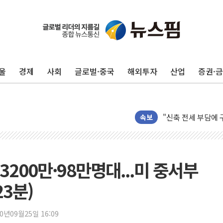
울
경제
사회
글로벌·중국
해외투자
산업
증권·
[ETF 시황] SK
"중국산 제품에 대한
"신축 전세 부담에 
속보
[중국증시 마감] 혼
[일본 증시] 닛케이,
국내 최초 상업용 A
3200만·98만명대...미 중서부
[마감시황] 반도체가
23분)
개인사업자대출 격차 
지적 장애 여성 강제
20년09월25일 16:09
코인원, 카카오뱅크와