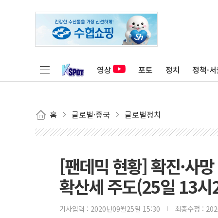
영상
포토
정치
정책·서
홈
글로벌·중국
글로벌정치
[팬데믹 현황] 확진·사망 
확산세 주도(25일 13시
기사입력 :
2020년09월25일 15:30
최종수정 :
20