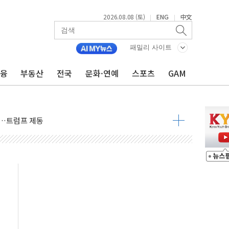
2026.08.08 (토)
ENG
中文
|
|
패밀리 사이트
금융
부동산
전국
문화·연예
스포츠
GAM
체결… 이스라엘·이란 위협에 맞설 자체 억지력 강화
 다음 주"
령…트럼프 제동
 이상 '올스톱'… 美 해상봉쇄 영향
개입했나" 촉각
용 쇼크에 반도체주 '활짝'
우려 후퇴…나스닥 선물 1%대 상승
…9월 금리 인상 기대 후퇴
체결
라우드플레어·태양광주↑ VS 트레이드데스크·웬디스↓