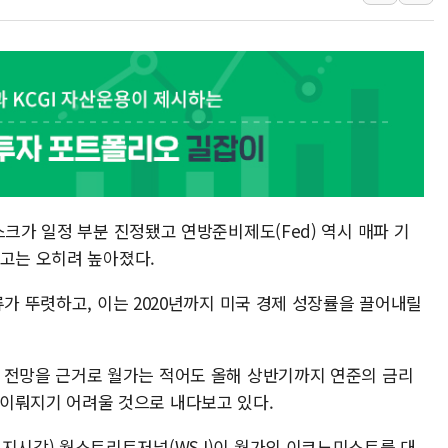
보훈부, 미 DPAA와 MOU… "6·25 미군 실
트럼프 "금리 내려야"…파월 때와 달리 워시엔
특정 정치인 측근 포항시 정책특보 내정설...포
李 "해남 태양광, 대한민국 다음 100년 밑거
李 대통령, '6시간 마라톤 부동산 2차 회의'
트럼프, 中 겨냥 폴리실리콘 관세 15% 부과
[사진] 빈살만과 에르도안의 만남
스크가 일정 부분 진정됐고 연방준비제도(Fed) 역시 매파 기
이란와이어 "이란 최고지도자 위독…곧 사망
경고는 오히려 높아졌다.
남동발전, 해남군에 국내 최대 규모 400MW 
[인도증시] 중동 불안 속 유가 상승에 소폭 하락
류가 뚜렷하고, 이는 2020년까지 미국 경제 성장률을 끌어내릴
 전망을 근거로 월가는 적어도 올해 상반기까지 연준의 금리
이뤄지기 어려울 것으로 내다보고 있다.
현지시각) 월스트리트저널(WSJ)이 월가의 이코노미스트를 대