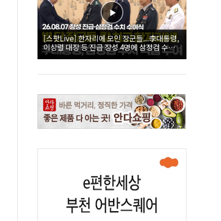
[스팟Live] 한자리에 모인 장군들...李대통령,
이상렬 대장 등 진급 장성 4명에 삼정검 수치
직접 수여｜26.08.07 장성 진급·삼정검 수치
수여식