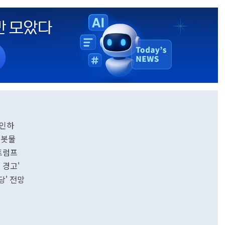
 인하
 봇물
트럼프
 경고'
황당' 전망