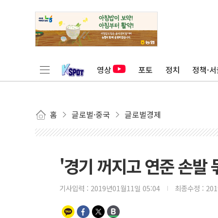
영상
포토
정치
정책·서
홈
글로벌·중국
글로벌경제
'경기 꺼지고 연준 손발 
기사입력 :
2019년01월11일 05:04
최종수정 :
20