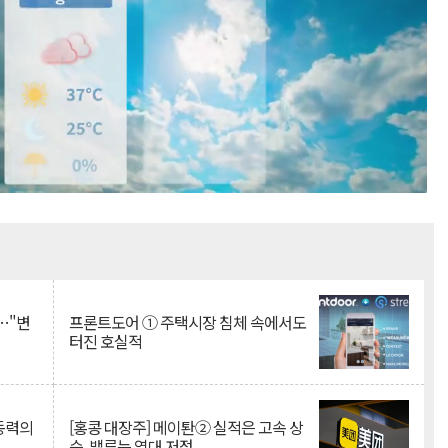
Mute
…"변
프론트도어 ① 주택시장 침체 속에서도
터진 호실적
 동력의
[홍콩 대장주] 메이퇀② 실적은 고속 상
승, 밸류는 역대 저점