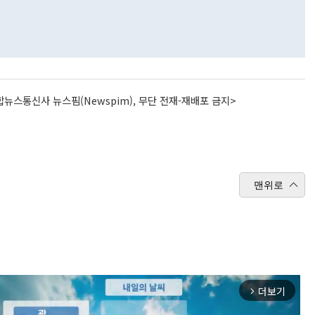
뉴스통신사 뉴스핌(Newspim), 무단 전재-재배포 금지>
맨위로
더보기
arrow_forward_ios