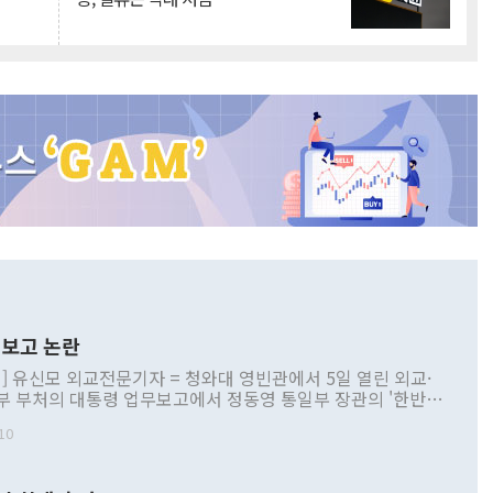
보고 논란
] 유신모 외교전문기자 = 청와대 영빈관에서 5일 열린 외교·
부 부처의 대통령 업무보고에서 정동영 통일부 장관의 '한반도
 구상'과 업무보고 발언이 논란을 빚고 있다. 이날 정 장관의
10
정부 내 조율을 거치지 않은 사안을 정책으로 추진하겠다고 공
는가 하면 사실 관계에 맞지 않은 설명도 있었다. 이재명 대통
로 신중을 기해 달라고 경고했고, 조현 외교부 장관은 '이상