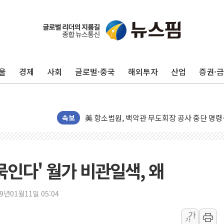
울
경제
사회
글로벌·중국
해외투자
산업
증권·
[종합] 이슬람 수니파 3국, '공동방위협정' 
트럼프, 백신·자폐증 행정명령 검토…"이르면
美 항소법원, 백악관 무도회장 공사 중단 명
속보
이란 핵심 원유 수출항 '하르그섬', 최근 1주일
美 고용 쇼크에 엔화 장중 급등…시장은 "또 
[AI MY 뉴스] 뉴욕 반도체주 프리뷰...美 고
묶인다' 월가 비관일색, 왜
뉴욕증시 프리뷰, 美 고용 쇼크에 금리 인상 
[종합] 美 7월 고용 2만3000명 감소 '쇼크'
19년01월11일 05:04
[사진] 이슬람 수니파 3개국, 공동방위협정 
가
가
뉴욕증시 개장 전 특징주...아틀라시안·클