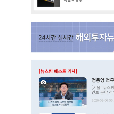
[뉴스핌 베스트 기사]
정동영 업무
[서울=뉴스핌
안보 분야 정
평화공존 발전
2026-08-06 06:
발언 중에는 
언한 것이 있
령은 공개적으