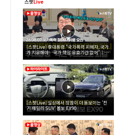
스팟
Live
[스팟Live] 李대통령 "국가폭력 피해자, 국가
가 치유해야…국가 책임 유효기간 없어"｜
26.08.07 국가폭력 피해자 위로 오찬
[스팟Live] 일상에서 장점이 더 돋보이는 '전
기 패밀리 SUV' 볼보 EX90