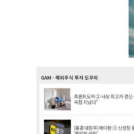
GAM
- 해외주식 투자 도우미
프론트도어 ② 사상 최고가 경신
곡점 지났다"
[홍콩 대장주] 메이퇀 ③ 신성장
'폭발적 성장'