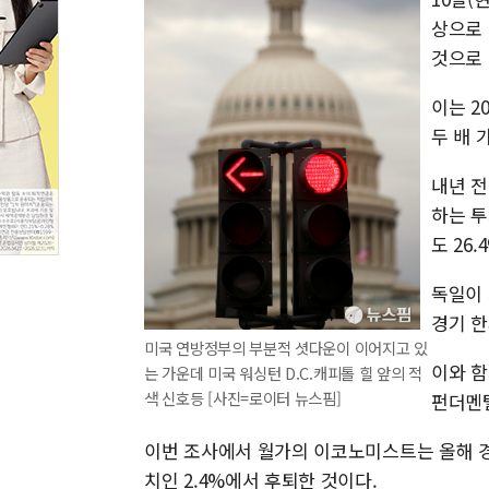
상으로 
것으로 
이는 2
두 배 
내년 전
하는 투
도 26
독일이 
경기 한
미국 연방정부의 부분적 셧다운이 이어지고 있
이와 함
는 가운데 미국 워싱턴 D.C.캐피톨 힐 앞의 적
색 신호등 [사진=로이터 뉴스핌]
펀더멘털
이번 조사에서 월가의 이코노미스트는 올해 경제
치인 2.4%에서 후퇴한 것이다.