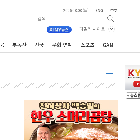
2026.08.08 (토)
ENG
中文
|
|
 정청래 격차 확대'
타진
패밀리 사이트
최고치
금융
부동산
전국
문화·연예
스포츠
GAM
 요구
낮아지며 상승… STOXX 600 지수는 나흘 연속 최고치
세
엘·이란 위협에 맞설 자체 억지력 강화
동
톱'… 美 해상봉쇄 영향
각
체주 '활짝'
스닥 선물 1%대 상승
상 기대 후퇴