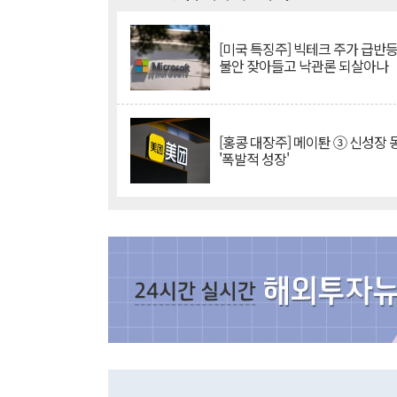
[미국 특징주] 빅테크 주가 급반등..
불안 잦아들고 낙관론 되살아나
[홍콩 대장주] 메이퇀 ③ 신성장
'폭발적 성장'