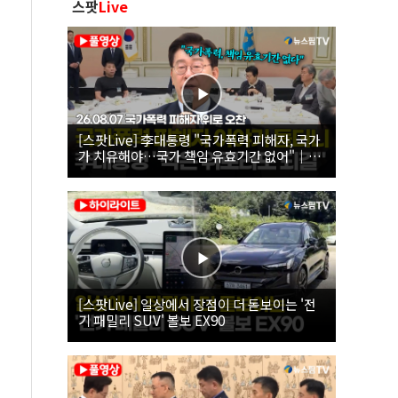
스팟
Live
[스팟Live] 李대통령 "국가폭력 피해자, 국가
가 치유해야…국가 책임 유효기간 없어"｜
26.08.07 국가폭력 피해자 위로 오찬
[스팟Live] 일상에서 장점이 더 돋보이는 '전
기 패밀리 SUV' 볼보 EX90