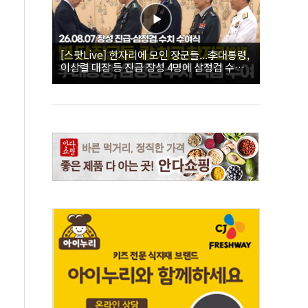
[스팟Live] 한자리에 모인 장군들...李대통령,
이상렬 대장 등 진급 장성 4명에 삼정검 수치
직접 수여｜26.08.07 장성 진급·삼정검 수치
수여식