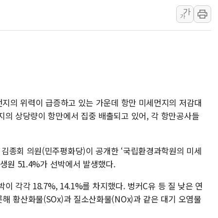
가
[사진] 이슬람 수니파 3개국, 공동방위협정 체결
가
뉴욕증시 개장 전 특징주...아틀라시안·클라우드플레어
보훈부, 미 DPAA와 MOU… "6·25 미군 실종자 7359명
트럼프 "금리 내려야"…파월 때와 달리 워시엔 톤 낮춰
특정 정치인 측근 포항시 정책특보 내정설...포항시 '시끌'
李 "해남 태양광, 대한민국 다음 100년 밑거름…수도권 집
세먼지의 위력이 급증하고 있는 가운데 항만 미세먼지의 저감대
지의 상당량이 항만에서 집중 배출되고 있어, 각 항만공사들
 김종회 의원(민주평화당)이 공개한 ‘국립환경과학원의 미세
생원 51.4%가 선박에서 발생했다.
각각 18.7%, 14.1%를 차지했다. 벙커C유 등 질 낮은 연
 황산화물(SOx)과 질소산화물(NOx)과 같은 대기 오염물