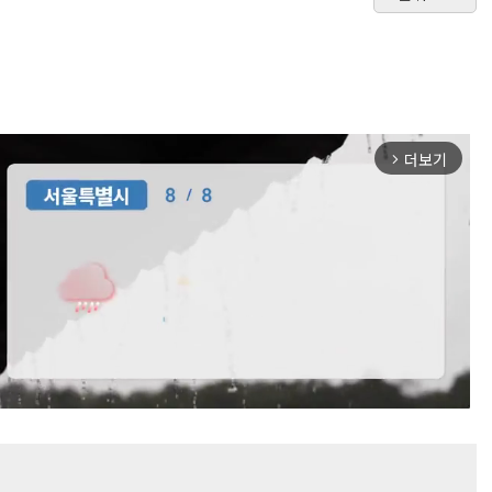
더보기
arrow_forward_ios
Mute