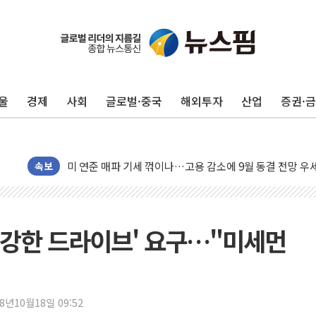
민주, 오늘 제주·인천 경선 결과 발표...'김민석 재역전 vs
한상협, 업계 개인정보 보안 새판 짠다…'자율규제단체' 
뉴욕증시, 고용 쇼크에 금리 인상 우려 후퇴…S&P500 
울
경제
사회
글로벌·중국
해외투자
산업
증권·
트럼프, 쿡 연준 이사 해임 재추진…"26일까지 의혹 소명"
유럽증시, 美 고용 예상 밖 부진에 연준 금리 인상 가능성 
미 연준 매파 기세 꺾이나…고용 감소에 9월 동결 전망 우
[종합] 이슬람 수니파 3국, '공동방위협정' 체결… 이스라
속보
트럼프, 백신·자폐증 행정명령 검토…"이르면 다음 주"
美 항소법원, 백악관 무도회장 공사 중단 명령…트럼프 제
이란 핵심 원유 수출항 '하르그섬', 최근 1주일 이상 '올스
 '강한 드라이브' 요구…"미세먼
美 고용 쇼크에 엔화 장중 급등…시장은 "또 개입했나" 촉
[AI MY 뉴스] 뉴욕 반도체주 프리뷰...美 고용 쇼크에 반도
뉴욕증시 프리뷰, 美 고용 쇼크에 금리 인상 우려 후퇴…나
18년10월18일 09:52
[종합] 美 7월 고용 2만3000명 감소 '쇼크'…9월 금리 인