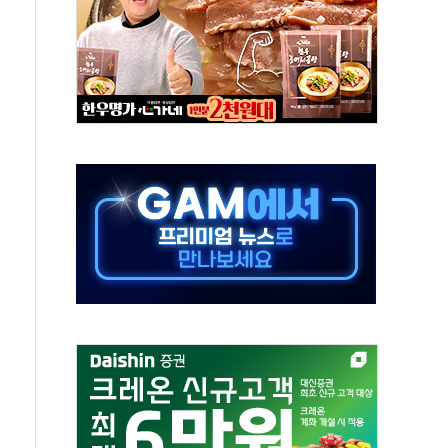
·태양광주↑ VS 트레이드데스크·웬디스↓
 끝까지 찾겠다"
중 완화 전환점"