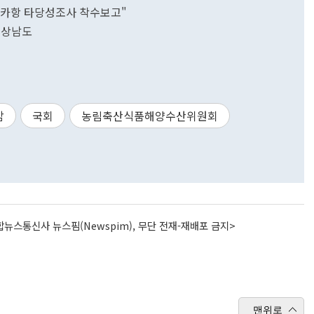
얀카항 타당성조사 착수보고"
경상남도
감
국회
농림축산식품해양수산위원회
뉴스통신사 뉴스핌(Newspim), 무단 전재-재배포 금지>
맨위로