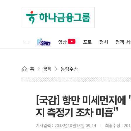
영상
포토
정치
정책·서
홈
경제
농림수산
[국감] 항만 미세먼지에
지 측정기 조차 미흡"
기사입력 :
2018년10월18일 09:14
최종수정 :
20