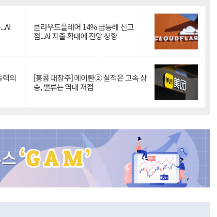
.AI
클라우드플레어 14% 급등해 신고
점...AI 지출 확대에 전망 상향
 동력의
[홍콩 대장주] 메이퇀② 실적은 고속 상
승, 밸류는 역대 저점