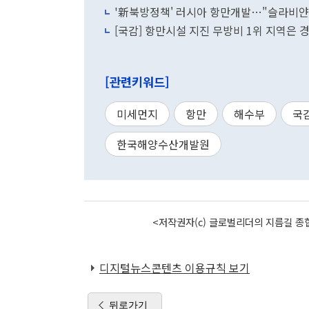
'新북방정책' 러시아 항만개발…"슬라비
[국감] 항만시설 지진 무방비 1위 지역은 
[관련키워드]
미세먼지
항만
해수부
국
한국해양수산개발원
<저작권자(c) 글로벌리더의 지름길 종합
디지털뉴스콘텐츠 이용규칙 보기
뒤로가기