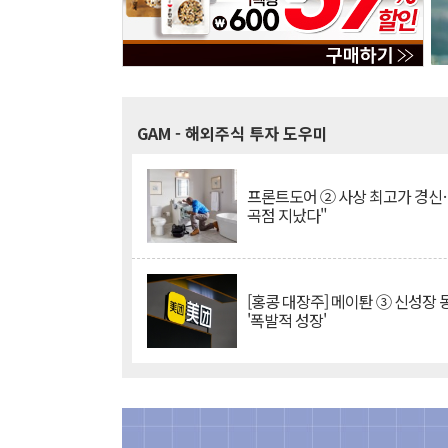
GAM
- 해외주식 투자 도우미
프론트도어 ② 사상 최고가 경신
곡점 지났다"
[홍콩 대장주] 메이퇀 ③ 신성장
'폭발적 성장'