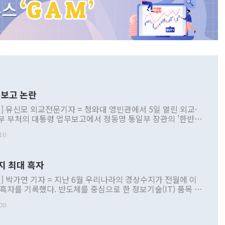
보고 논란
] 유신모 외교전문기자 = 청와대 영빈관에서 5일 열린 외교·
부 부처의 대통령 업무보고에서 정동영 통일부 장관의 '한반도
 구상'과 업무보고 발언이 논란을 빚고 있다. 이날 정 장관의
10
정부 내 조율을 거치지 않은 사안을 정책으로 추진하겠다고 공
는가 하면 사실 관계에 맞지 않은 설명도 있었다. 이재명 대통
로 신중을 기해 달라고 경고했고, 조현 외교부 장관은 '이상
지 최대 흑자
 근거한 비현실적 구상'이라는 비판을 내놨다. 그동안 정 장
책 관련 발언이 물의를 빚은 적은 여러 번 있지만 대통령과 유
] 박가연 기자 = 지난 6월 우리나라의 경상수지가 전월에 이
이 공개적으로 부정적 입장을 표명한 것은 이례적이다. 정 장
 흑자를 기록했다. 반도체를 중심으로 한 정보기술(IT) 품목 수
대북 접근법과 월권을 제어해야 한다는 목소리도 높아지고 있
간 상품수출이 처음으로 1000억달러를 넘어선 영향이다. [자
00
 따르
기자간담회를 하고 있다. [사진=통일부] 2026.07.23 ◆통일
 경상수지는 497억3000만달러 흑자로 집계됐다. 전월(386억
 넘어선 주장 정 장관은 이날 업무보고에서 '한반도 평화공존