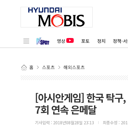
영상
포토
정치
정책·서
홈
스포츠
해외스포츠
[아시안게임] 한국 탁구,
7회 연속 은메달
기사입력 :
2018년08월28일 23:13
최종수정 :
20