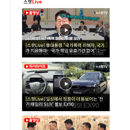
스팟
Live
[스팟Live] 李대통령 "국가폭력 피해자, 국가
가 치유해야…국가 책임 유효기간 없어"｜
26.08.07 국가폭력 피해자 위로 오찬
[스팟Live] 일상에서 장점이 더 돋보이는 '전
기 패밀리 SUV' 볼보 EX90