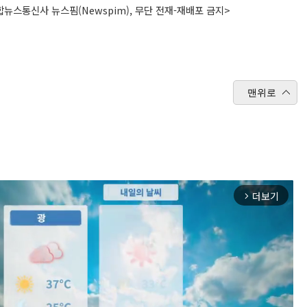
뉴스통신사 뉴스핌(Newspim), 무단 전재-재배포 금지>
맨위로
더보기
arrow_forward_ios