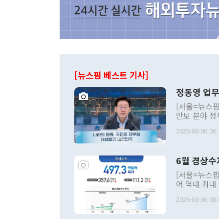
[뉴스핌 베스트 기사]
정동영 업무
[서울=뉴스핌
안보 분야 정
평화공존 발전
2026-08-06 06:
발언 중에는 
언한 것이 있
령은 공개적으
6월 경상수
주의적 희망에
관의 대북 정
[서울=뉴스핌
관 부처 장관
어 역대 최대
관의 무리한 
출 호조로 월
다. [정동영 통일부 장관이 지난달 23일 오후 서울 종로구 정부서울청사에
2026-08-06 08:
료=한국은행] 한국은행이 6일 발표한 '2026년 6월 국제수지(잠정)'에
서 취임 1주년 
면 지난 6월
부 장관 권한