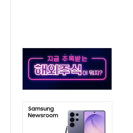
 군 장병 금융교육·전역 지원 협약
보험' 6개월 배타적사용권 획득
 상폐 위기…관리종목 우려 지정예고 총 63개
경쟁률… 실수요자 관심
 26일 출시, 유저의 캐릭터가 AI로 플레이한다
혜택 얻는 피드코인 이벤트 진행
5년 내 9만가구 순증...이주 대란도 제한적
한화·흥국·한투 참여