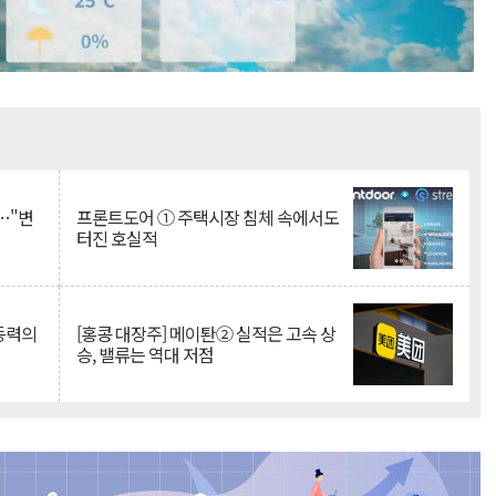
Mute
…"변
프론트도어 ① 주택시장 침체 속에서도
터진 호실적
 동력의
[홍콩 대장주] 메이퇀② 실적은 고속 상
승, 밸류는 역대 저점