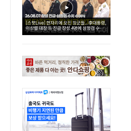
[스팟Live] 한자리에 모인 장군들...李대통령,
이상렬 대장 등 진급 장성 4명에 삼정검 수치
직접 수여｜26.08.07 장성 진급·삼정검 수치
수여식