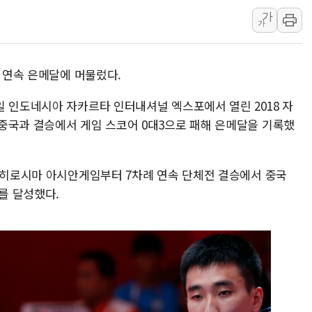
가
푸본현대생명, 육군 3군단과
가
교보생명, '교보K-맞춤건강
벼랑 끝 선 '동전주' 무더기
회 연속 은메달에 머물렀다.
1순위보다 낮은 특별공급 
컴투스 '제우스: 오만의 신'
일 인도네시아 자카르타 인터내셔널 엑스포에서 열린 2018 자
네이버 클립, 시청 만으로 
중국과 결승에서 게임 스코어 0대3으로 패해 은메달을 기록했
서울 재건축·재개발 정상화시 
[인사] 공정거래위원회
년 히로시마 아시안게임부터 7차례 연속 단체전 결승에서 중국
KDB생명 본입찰 3파전…
패를 달성했다.