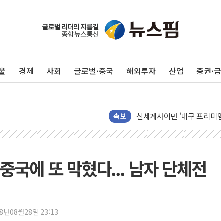
울
경제
사회
글로벌·중국
해외투자
산업
증권·
40.2도 찍은 서울 등 폭염
"文정부 악몽 재현 안돼"..
신세계사이먼 '대구 프리미엄 
李대통령, 호우 피해 경북 
속보
'변기 수리' 집주인에게 흉기
워트, 상반기 영업이익 30
프롬바이오, 10일 거래 재
 중국에 또 막혔다... 남자 단체전
NH농협생명, 농작업 중 온
아바코, 2분기 매출 120억원
랩지노믹스 "디엑솜과 美 암
18년08월28일 23:13
보로노이, 폐암 치료제 'VRN