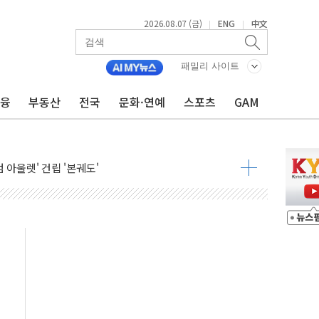
2026.08.07 (금)
ENG
中文
|
|
패밀리 사이트
금융
부동산
전국
문화·연예
스포츠
GAM
중대경보 해제…누적 온열질환자 2872명
.李 부동산 세제안에 與 내부서 '총선·대선 직격탄' 우려
아울렛' 건립 '본궤도'
안동·의성 특별재난지역 선포
 휘두른 30대 세입자…경찰, 현행범 체포
억원
개…"재무구조 개편"
열질환 보장…폭염기 신속 보상 강화
 진단 분야 독점 라이선스 계약"
11' 캐나다 IND 신청