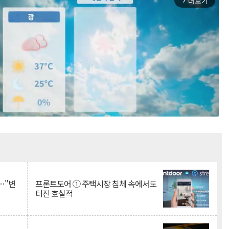
더보기
arrow_forward_ios
Mute
…"변
프론트도어 ① 주택시장 침체 속에서도
터진 호실적