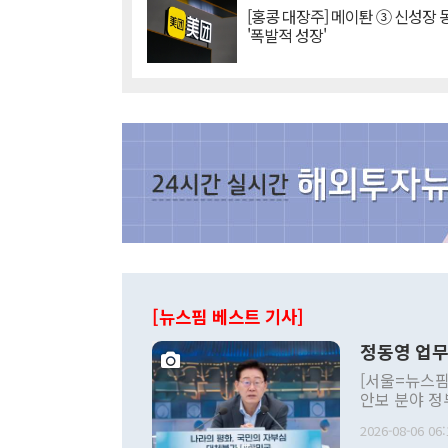
[홍콩 대장주] 메이퇀 ③ 신성장
'폭발적 성장'
[뉴스핌 베스트 기사]
정동영 업무
[서울=뉴스핌
안보 분야 정
평화공존 발전
2026-08-06 06:
발언 중에는 