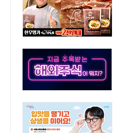
만의 신' 26일 출시, 유저의 캐릭터가 AI로 플레이한다
 만으로 혜택 얻는 피드코인 이벤트 진행
 정상화시 5년 내 9만가구 순증...이주 대란도 제한적
위원회
 3파전…한화·흥국·한투 참여
D직 주 52시간제 개선해야…기술격차 확대 막아야"
임금협약 타결…연봉 6.3% 인상
실리카겔 등 8~9월 공연 라인업 공개
31년까지 3개 보급단 '1등급 스마트 물류센터' 전환