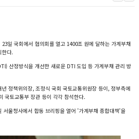
컴투스 '제우스: 오
네이버 클립, 시청
서울 재건축·재개발
[인사] 공정거래
23일 국회에서 협의회를 열고 1400조 원에 달하는 가계부채
KDB생명 본입찰
의한다.
반도체공학회 "R&
카카오, 2026년 
I) 산정방식을 개선한 새로운 DTI 도입 등 가계부채 관리 방
현대카드, 박재범·
[르포] 육군, 20
년 정책위의장, 조정식 국회 국토교통위원장 등이, 정부측에
미 국토교통부 장관 등이 각각 참석한다.
4일 서울청사에서 합동 브리핑을 열어 '가계부채 종합대책'을