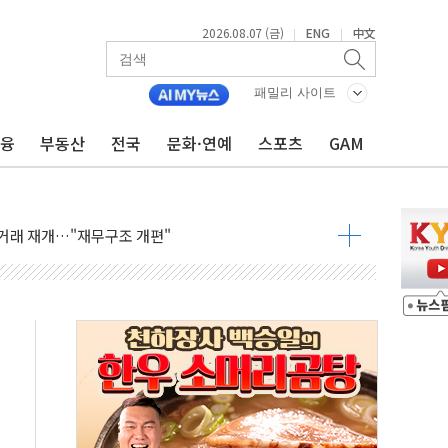
2026.08.07 (금)
ENG
中文
|
|
패밀리 사이트
금융
부동산
전국
문화·연예
스포츠
GAM
인에게 흉기 휘두른 30대 세입자…경찰, 현행범 체포
이익 30억원
 거래 재개…"재무구조 개편"
업 중 온열질환 보장…폭염기 신속 보상 강화
 120억원
과 美 암 진단 분야 독점 라이선스 계약"
제 'VRN11' 캐나다 IND 신청
 3군단과 군 장병 금융교육·전역 지원 협약
-맞춤건강보험' 6개월 배타적사용권 획득
주' 무더기 상폐 위기…관리종목 우려 지정예고 총 63개
특별공급 경쟁률… 실수요자 관심