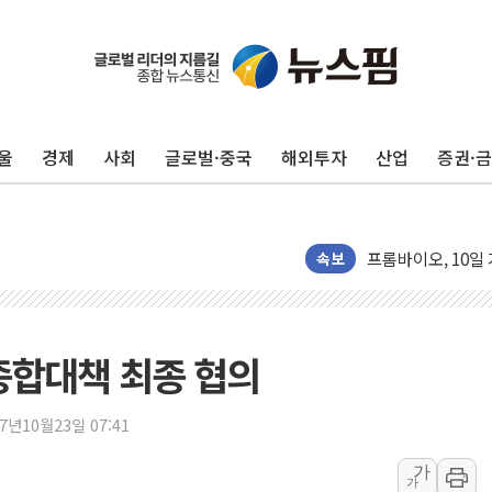
울
경제
사회
글로벌·중국
해외투자
산업
증권·
'변기 수리' 집주
워트, 상반기 영업
프롬바이오, 10일
NH농협생명, 농작
속보
아바코, 2분기 매출
랩지노믹스 "디엑솜
보로노이, 폐암 치료
종합대책 최종 협의
푸본현대생명, 육군
교보생명, '교보K
17년10월23일 07:41
벼랑 끝 선 '동전
가
가
1순위보다 낮은 