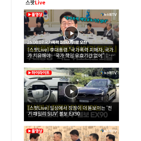
스팟
Live
[스팟Live] 李대통령 "국가폭력 피해자, 국가
가 치유해야…국가 책임 유효기간 없어"｜
26.08.07 국가폭력 피해자 위로 오찬
[스팟Live] 일상에서 장점이 더 돋보이는 '전
기 패밀리 SUV' 볼보 EX90