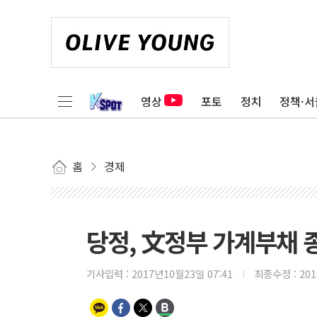
영상
포토
정치
정책·서
홈
경제
당정, 文정부 가계부채 
기사입력 :
2017년10월23일 07:41
최종수정 :
20