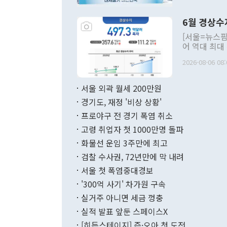
언한 것이 있
령은 공개적으
6월 경상수
주의적 희망에
관의 대북 정
[서울=뉴스핌
관 부처 장관
어 역대 최대
관의 무리한 
출 호조로 월
다. [정동영 통일부 장관이 지난달 23일 오후 서울 종로구 정부서울청사에
2026-08-06 08:
료=한국은행] 한국은행이 6일 발표한 '2026년 6월 국제수지(잠정)'에
서 취임 1주년 
면 지난 6월
부 장관 권한
1000만달러
서울 외곽 월세 200만원
발전 구상'을
이에 따라 올
적 갈등 해결
경기도, 재정 '비상 상황'
했다. 경상수
결과 혐오의 
9000만달러
프로야구 전 경기 폭염 취소
년간의 CVI
지 기준 상품
고령 취업자 첫 1000만명 돌파
무너졌다고도 
며 월간 기준
현실을 바꾸는
달러로 38.
화물선 운임 3주만에 최고
를 평화 체제
196.9% 급
검찰 수사권, 72년만에 막 내려
함께 4자 대
수출은 160
지만 이 대통
서울 첫 폭염중대경보
(18.6%) 
화공존 정책이
했다. 통관 기
'300억 사기' 차가원 구속
다"고 지적했
(16.4%)
투리가 잡혀 
실거주 아니면 세금 껑충
월(-10억9
쁜 상황이 초
증가와 유류할
실적 발표 앞둔 스페이스X
9·19 군사
기록했지만 
[히든스테이지] 즌·오아 첫 도전
"우리의 선의