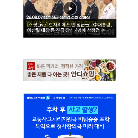
[스팟Live] 한자리에 모인 장군들...李대통령,
이상렬 대장 등 진급 장성 4명에 삼정검 수치
직접 수여｜26.08.07 장성 진급·삼정검 수치
수여식