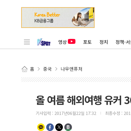
영상
포토
정치
정책·서
홈
중국
나우앤퓨처
올 여름 해외여행 유커 3
기사입력 :
2017년06월22일 17:32
최종수정 :
20