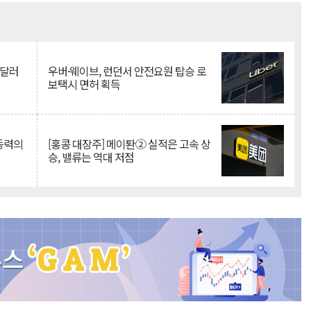
Mute
억달러
우버·웨이브, 런던서 안전요원 탑승 로
보택시 면허 획득
 동력의
[홍콩 대장주] 메이퇀② 실적은 고속 상
승, 밸류는 역대 저점