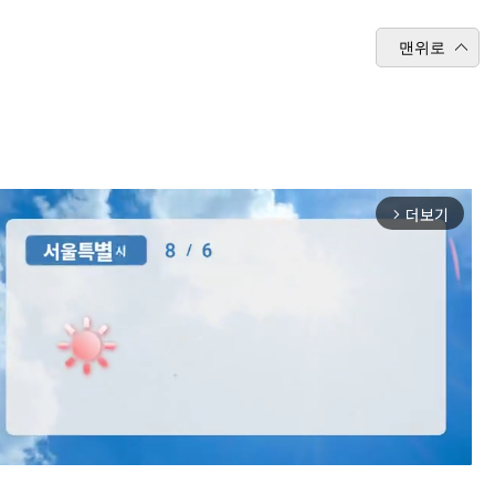
맨위로
더보기
arrow_forward_ios