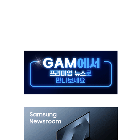
위크' 참가…리모델링 상담 제공
상, 종가가 넘은 건 국경 아닌 '식문화 장벽'
급등…구리 가격 상승 전망 부각
은 채권혼합 펀드 2종 출시
닉스'는 사고 급등주는 팔았다
 해킹 공격...이번에도 이란 작품?