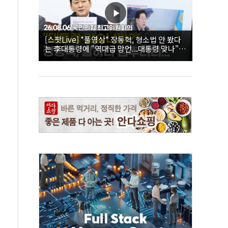
[스팟Live] *풀영상* 장동혁, 형소법 안 봤다
는 李대통령에 "역대급 망언...대통령 맞나"｜
26.08.06 국민의힘 최고위원회의