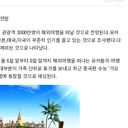
현대리바트, '2026 코리아빌드
[K메이커] 코셔에서 할랄까지…대
 전망
[특징주] 비철금속 업종 11% 
 관광객 3000만명이 해외여행을 떠날 것으로 전망된다.유커
흥국자산운용, 코스닥 성장주 담
일본,태국,미국이 꾸준히 인기를 끌고 있는 것으로 조사됐다.다
외국인 돌아왔지만 …'삼전·하이
 제외된 것으로 나타났다.
"월가 큰손들을 털어라" 동시다발
면 올 6월 말부터 8월 말까지 해외여행을 떠나는 유커들의 여행
또 대부분이 가족 단위로 휴가를 보내고 최근 중국판 수능 ‘가오
열에 동참할 것으로 예상된다.