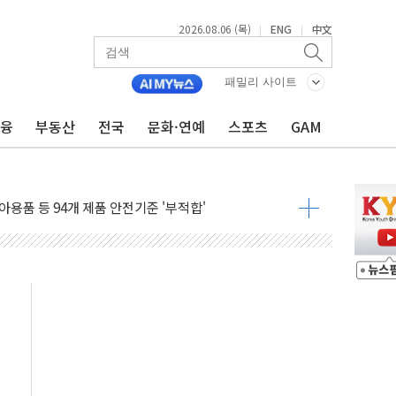
2026.08.06 (목)
ENG
中文
|
|
.데이터처, 기업 3만1000곳 경제통계조사
 실사격…미 해병대, 한반도 지형서 FPV 공격훈련 공개
패밀리 사이트
 아닌 담합…76조2000억 입찰 영향"
금융
부동산
전국
문화·연예
스포츠
GAM
 넘긴 세라젬…공정위 과징금 4억3200만원
'슈퍼을' 5곳 선정...소부장 핵심기업 추가 육성
용품 등 94개 제품 안전기준 '부적합'
'다산점' 열어
…식약처 AI 심사·소방청 119안심콜 영문 영상 제작
증명서 발급…7일부터 온라인 대리 신청 가능
회의…중증환자 이송체계 전국 확대 점검
한눈에'…인사처, 공무원 인사제도 안내서 발간
끝…김민석, 신천지 허위신고에 배신 사과 안 해"
국방개혁은 정치적 감정 따라 추진해선 안 돼"
 '비욘드 디 어비스' 수상작 발표