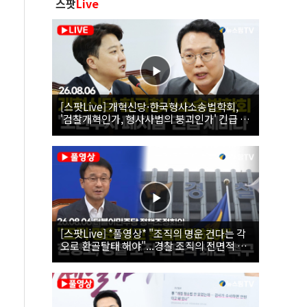
스팟
Live
[스팟Live] 개혁신당·한국형사소송법학회,
'검찰개혁인가, 형사사법의 붕괴인가' 긴급 세
미나｜26.08.06
[스팟Live] *풀영상* "조직의 명운 건다는 각
오로 환골탈태 해야"...경찰 조직의 전면적 쇄
신 촉구한 한병도 | 26.08.06 더불어민주당 정
책조정회의