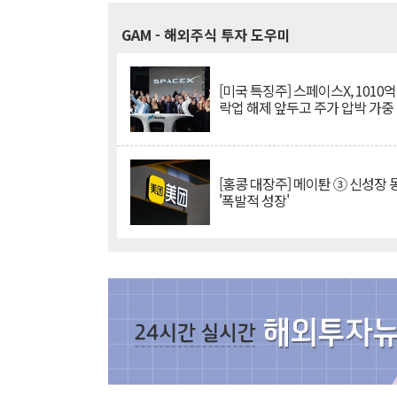
GAM
- 해외주식 투자 도우미
[미국 특징주] 스페이스X, 1010
락업 해제 앞두고 주가 압박 가중
[홍콩 대장주] 메이퇀 ③ 신성장
'폭발적 성장'