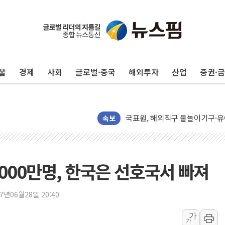
운수업·기업활동 '원스톱'으로..
[르포] 폭염 속 '자폭 드론' 첫
공정위 "국고채 PD 15곳, 관행
울
경제
사회
글로벌·중국
해외투자
산업
증권·
중소기업 기술자료 중국 계열사에
정부, 한화오션·에코프로비엠 등 
국표원, 해외직구 물놀이기구·유아
쉐이크쉑, 남양주 현대아울렛에 
속보
정부혁신 우수사례 세계에 알린다
부모가 정부24에서 자녀 출입국
소방청, 전국 시·도 구급과장 
000만명, 한국은 선호국서 빠져
'달라진 임신·출산·육아 지원 
정청래 "2차 TV토론으로 게임 
17년06월28일 20:40
윤상현, 사관학교 통합 비판…"
가
가
펄어비스, 붉은사막 영상 콘테스트