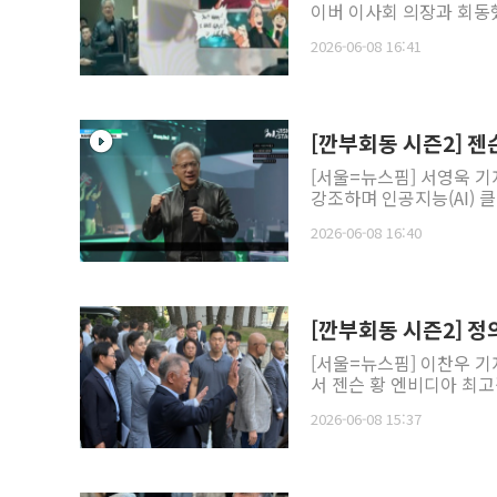
이버 이사회 의장과 회동했
2026-06-08 16:41
[깐부회동 시즌2] 젠
[서울=뉴스핌] 서영욱 기
강조하며 인공지능(AI) 
2026-06-08 16:40
[깐부회동 시즌2] 정
[서울=뉴스핌] 이찬우 
서 젠슨 황 엔비디아 최고경
2026-06-08 15:37