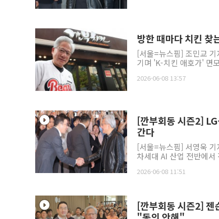
방한 때마다 치킨 찾
[서울=뉴스핌] 조민교 기
기며 'K-치킨 애호가' 면
2026-06-08 13:57
[깐부회동 시즌2] L
간다
[서울=뉴스핌] 서영욱 기자 
차세대 AI 산업 전반에서 
2026-06-08 11:51
[깐부회동 시즌2] 젠
"동의 안해"