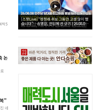
[스팟Live] “정청래 후보 그동안 고생 많이 했
습니다”…송영길, 연임에 선 긋기 | 26.08.08
4박5
더불어민주당 당대표·최고위원 후보 제주 합
동연설회
축 논
'로
행복"
해진 네