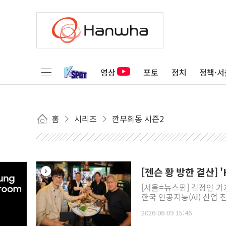
영상
포토
정치
정책·서
홈
시리즈
깐부회동 시즌2
[젠슨 황 방한 결산] 
[서울=뉴스핌] 김정인 기
한국 인공지능(AI) 산업
2026-06-09 15:46