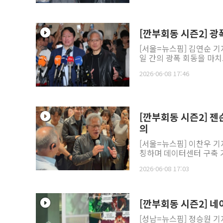
[깐부회동 시즌2] 광
[서울=뉴스핌] 김연순 기
일 간의 광폭 회동을 마치고
2026-06-08 17:46
[깐부회동 시즌2] 젠
의
[서울=뉴스핌] 이찬우 기자
칭하며 데이터센터 구축 
2026-06-08 17:03
[깐부회동 시즌2] 네
[성남=뉴스핌] 정승원 기