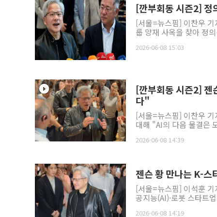
[깐부회동 시즌2] 정
[서울=뉴스핌] 이찬우 기
룹 양재 사옥을 찾아 정의
2026-06-08 15:03
[깐부회동 시즌2] 
다"
[서울=뉴스핌] 이찬우 기
대해 "AI의 다음 물결은
2026-06-08 14:39
젠슨 황 만나는 K-스
[서울=뉴스핌] 이석훈 기
공지능(AI)·로봇 스타트업
2026-06-08 14:19