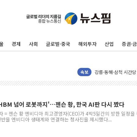
울
경제
사회
글로벌·중국
해외투자
산업
증권·
이번주 국내 주요 금융일정
美, 이란전 출구전략 
강릉·동해·삼척 시간당
폐기물 수거하다 참변
속보
서울 중랑구 주택가서 
李대통령 "결혼 때문에 
여수 오동도 인근 해상
'HBM 넘어 로봇까지'…젠슨 황, 한국 AI판 다시 짰다
추미애, '위안부' 피해
자 = 젠슨 황 엔비디아 최고경영자(CEO)가 4박5일간의 방한 일정을
인천 선재도 갯벌서 해루
 전반을 엔비디아 생태계와 연결하는 청사진을 제시했다...
인천서 말다툼 중 어머니
'화합' 꺼낸 김민석에