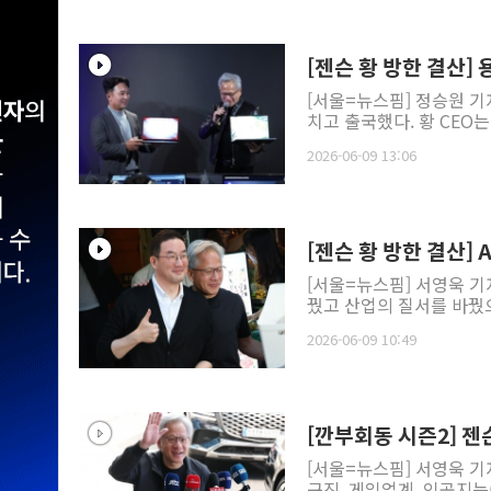
[젠슨 황 방한 결산] 
[서울=뉴스핌] 정승원 기
치고 출국했다. 황 CEO는 
2026-06-09 13:06
[젠슨 황 방한 결산]
[서울=뉴스핌] 서영욱 기
꿨고 산업의 질서를 바꿨으
2026-06-09 10:49
[깐부회동 시즌2] 젠슨
[서울=뉴스핌] 서영욱 기
구진, 게임업계, 인공지능(