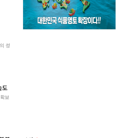
의 성
속도
 확보