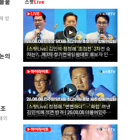
 불붙
스팟
Live
력 방
[스팟Live] 김민석·정청래 ‘초접전’ 2차전 승
자는?...제3차 정기전국당원대회 후보자 인천
 논의
합동연설회 생중계 | 26.08.08
[스팟Live] 정청래 “뻔뻔하다”…‘화합’ 꺼낸
강조
김민석에 정면 반격 | 26.08.08 더불어민주당
당대표·최고위원 후보 제주 합동연설회
최대의