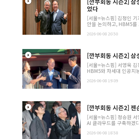
[깐부회동 시즌2] 삼
었다
[서울=뉴스핌] 김정인 기
안을 논의하고, HBM5를 
2026-06-08 20:50
[깐부회동 시즌2] 삼
[서울=뉴스핌] 서영욱 김
HBM5와 차세대 인공지능(
2026-06-08 19:09
[깐부회동 시즌2] 젠슨
[서울=뉴스핌] 정승원 서
AI 클라우드를 구축하겠다고
2026-06-08 18:58