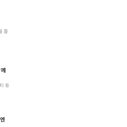
을 즐
함께
리티 등
론엔