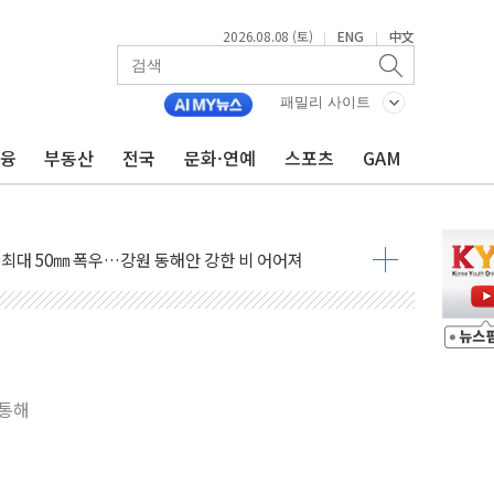
2026.08.08 (토)
ENG
中文
|
|
패밀리 사이트
금융
부동산
전국
문화·연예
스포츠
GAM
(8.10~8.14)
만지작…공습 한계·탄약 부족 현실화
 최대 50㎜ 폭우…강원 동해안 강한 비 어어져
…60대 환경미화원 수거차에 치여 사망
흉기 난동…60대 남성 2명 숨져
손해 보는 일 없게"…'결혼 페널티' 22개 과제 손본다
서 모터보트 전복…1명 사망·1명 실종
자 기림의 날 참석..."국제적 시민 연대로 목소리 내야"
 통해
질 중 실종 60대 나흘만에 숨진 채 발견
 흉기 살해 10대 아들 체포
 '뻔뻔' 받아친 정청래…제주 연설서 신경전 고조