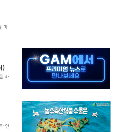
재검토 지시…與 "적극 환영"·野 "졸속 국정"
주의보…10일까지 최대 3.5m 높은 물결
사망 23명…정부, 비상대응기구 가동
을 마
, 수도 베이징도 부동산 규제 철폐
위 상승으로 피서객 7명 고립…전원 구조
별똥별 멍' 운영…페르세우스 유성우 관측
시간당 50mm 이상 폭우…호우경보 발효
서)
0대 숨져…온열질환 여부 조사
를 바
능시험 오전 집중 편성…체감온도 38도 넘으면 중단
학 연