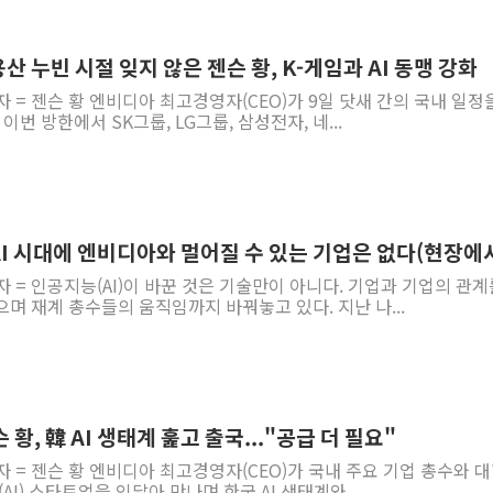
李대통령, ISA 개편 
동해중부 전 해상 풍랑
용산 누빈 시절 잊지 않은 젠슨 황, K-게임과 AI 동맹 강화
연일 폭염에 온열질환 
자 = 젠슨 황 엔비디아 최고경영자(CEO)가 9일 닷새 간의 국내 일정
이번 방한에서 SK그룹, LG그룹, 삼성전자, 네...
中 전방위 아파트 부양
인제 용대리 계곡서 수
동해시, 11~14일 '
강원 중·남부 동해안 
 AI 시대에 엔비디아와 멀어질 수 있는 기업은 없다(현장에
청양 밭에서 일하던 9
자 = 인공지능(AI)이 바꾼 것은 기술만이 아니다. 기업과 기업의 관계
폭염에 車 운전면허 기
며 재계 총수들의 움직임까지 바꿔놓고 있다. 지난 나...
 황, 韓 AI 생태계 훑고 출국..."공급 더 필요"
자 = 젠슨 황 엔비디아 최고경영자(CEO)가 국내 주요 기업 총수와 대
AI) 스타트업을 잇달아 만나며 한국 AI 생태계와...