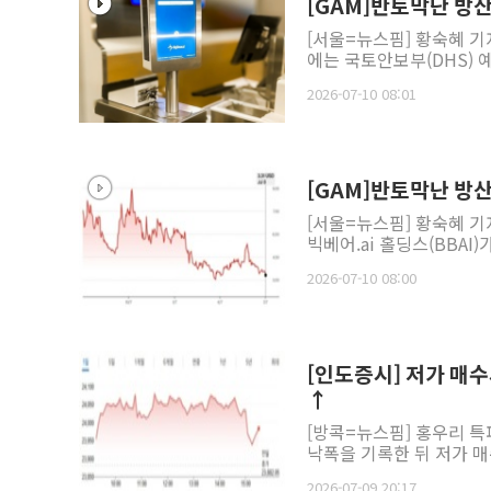
[GAM]반토막난 방산 
[서울=뉴스핌] 황숙혜 기자
에는 국토안보부(DHS) 
2026-07-10 08:01
[GAM]반토막난 방산 
[서울=뉴스핌] 황숙혜 기
빅베어.ai 홀딩스(BBAI
2026-07-10 08:00
[인도증시] 저가 매수
↑
[방콕=뉴스핌] 홍우리 특
낙폭을 기록한 뒤 저가 매
2026-07-09 20:17