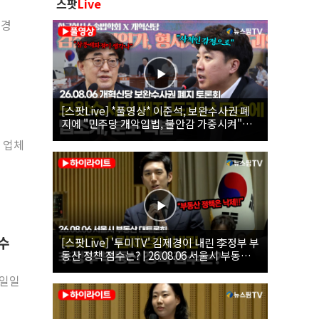
스팟
Live
배경
[스팟Live] *풀영상* 이준석, 보완수사권 폐
지에 "민주당 개악입법, 불안감 가중시켜"｜
26.08.06 개혁신당 보완수사권 폐지 토론회
션 업체
지수
[스팟Live] '투미TV' 김제경이 내린 李정부 부
동산 정책 점수는? | 26.08.06 서울시 부동산
대토론회
 일일