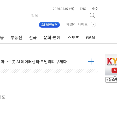
2026.08.07 (금)
ENG
中文
|
|
패밀리 사이트
금융
부동산
전국
문화·연예
스포츠
GAM
 상승… "2분기 기업 순이익 21% 증가" 전망
 나토 회원국 공격 검토… 거짓 깃발 작전"
재회…로봇·AI 데이터센터·모빌리티 구체화
·아이온큐·도어대시↑ VS 샌디스크·피그마·앱러빈↓
 반대…상법·자본시장법 개정 논의"
 차익실현 속 혼조세...웨스턴디지털·샌디스크↓
에 긴급 안보 점검회의
호르무즈 재개방 기대에 강세
서도
조까지, 상승...호실적 보고 기업 상승세 뚜렷
인 '사파리' 공격… 시민들 공포감 극대화 전략
' 임시 주총 기대감에 홀로 상한가…마진 잔액은 사상 최고