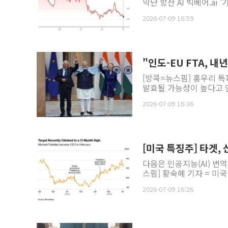
막난 방산 AI 빅베어.ai '
2026-07-09 16:59
"인도-EU FTA, 내년
[방콕=뉴스핌] 홍우리 특파
발효될 가능성이 높다고 인
2026-07-09 16:36
[미국 특징주] 타겟, 
다음은 인공지능(AI) 번
스핌] 황숙혜 기자 = 미국
2026-07-09 16:26