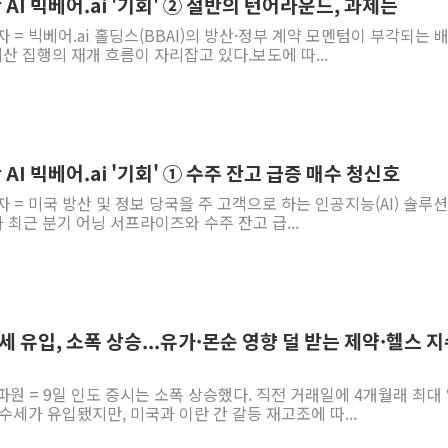
AI 빅베어.ai '기회' ② 절반의 턴어라운드, 과제는
 = 빅베어.ai 홀딩스(BBAI)의 방산·정부 계약 모멘텀이 부각되는 
예산 집행의 재개 흐름이 자리잡고 있다.보도에 따...
AI 빅베어.ai '기회' ① 수주 잔고 급증 매수 청신호
자 = 미국 방산 및 정보 당국을 주 고객으로 하는 인공지능(AI) 솔루
)가 최근 분기 어닝 서프라이즈와 수주 잔고 급...
세 유입, 소폭 상승...유가·몬순 영향 덜 받는 제약·헬스 
파원 = 9일 인도 증시는 소폭 상승했다. 직전 거래일에 4개월래 최대
수세가 유입됐지만, 미국과 이란 간 갈등 재고조에 따...