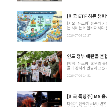
[미국 ETF 히든 챔피
[서울=뉴스핌] 황숙혜 기
는 사례는 비일비재하다.
2026-07-09 15:27
인도 정부 에탄올 혼합
[방콕=뉴스핌] 홍우리 특
들이 강하게 반발하고 있다
2026-07-09 14:51
[미국 특징주] MS
다음은 인공지능(AI) 번