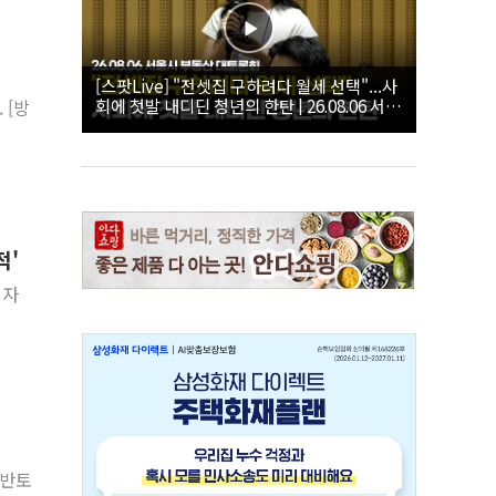
[스팟Live] "전셋집 구하려다 월세 선택"...사
회에 첫발 내디딘 청년의 한탄 | 26.08.06 서울
 [방
시 부동산 대토론회
적'
일자
.반토