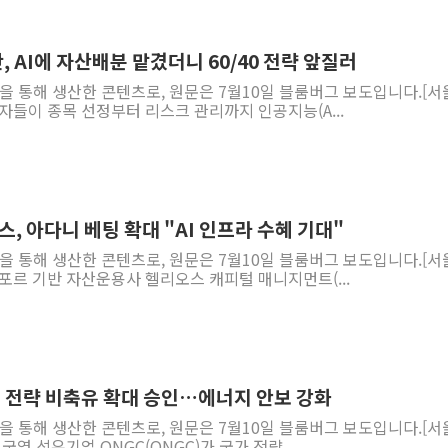
'월가의 황제' 다이먼 "금융시장 레
양주 섬유염색공장서 화재 1명 중상…
, AI에 자산배분 맡겼더니 60/40 전략 앞질러
김정관 산업부 장관 "주 52시간 손봐
역을 통해 생산한 콘텐츠로, 원문은 7월10일 블룸버그 보도입니다.[서
자자들이 종목 선정부터 리스크 관리까지 인공지능(A...
해군 1함대 창설 80주년…지역과 함께
[3보] 북, 원산서 동해로 단거리 탄도
우크라 드론 전술, 중남미 콜롬비아에
동해해경, 독도 해상서 부유물 감긴 
스, 아다니 베팅 확대 "AI 인프라 수혜 기대"
주한미군 "오산기지 누출, 백린 아닌 
역을 통해 생산한 콘텐츠로, 원문은 7월10일 블룸버그 보도입니다.[서
구미 폐염산처리업체서 불 2시간30여
가포르 기반 자산운용사 헬리오스 캐피털 매니지먼트(...
C 전략 비축유 확대 승인…에너지 안보 강화
역을 통해 생산한 콘텐츠로, 원문은 7월10일 블룸버그 보도입니다.[서
국영 석유기업 ONGC(ONGC)가 국가 전략 ...