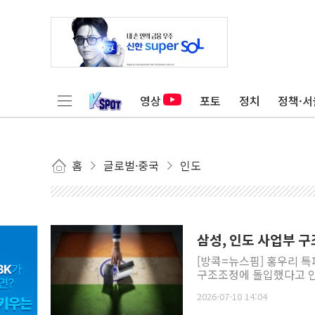
영상
포토
정치
정책·서
홈
글로벌·중국
인도
삼성, 인도 사업부 구
[방콕=뉴스핌] 홍우리 특
구조조정에 돌입했다고 인도 
2026-07-10 14:04