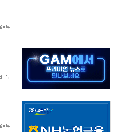
버리지 위험수위…숨은 차입이 더 큰 변수"
대응 1단계 진압 중
야, 경쟁상대 中과 비교해야"
울=뉴
하는 '선봉'의 대민 봉사
미사일 1발 발사… 올해 10번째·42일 만 도발
 새 안보 위기… 반군·마약카르텔이 습득해 전투 활용
어선 구조
무해한 표면 부식 물질"
울=뉴
분만에 진화...외국인 노동자 숨져
울=뉴