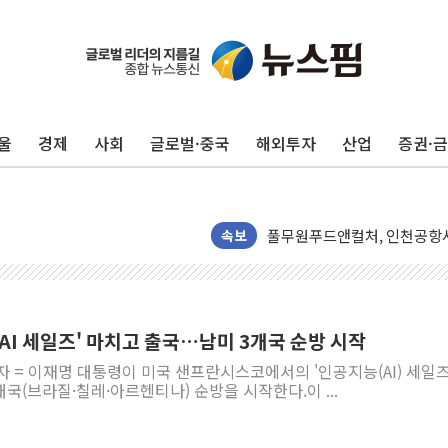
울
경제
사회
글로벌·중국
해외투자
산업
증권·
네이버, AI 투자로 숨 고르
카카오스타일 지그재그, '직잭
풀무원푸드앤컬처, 인천공항서
애경산업, 서울시 취약계층 위
속보
중기부, 떡국·떡볶이떡 제조업 
[브라질증시] 금리 인하에도 추
[뉴스핌 이 시각 PICK] 李, 
AI 세일즈' 마치고 출국…남미 3개국 순방 시작
카드사 고객 유입 창구 된 '
자 = 이재명 대통령이 미국 샌프란시스코에서의 '인공지능(AI) 세일즈
제나벨, 배우 공승연 브랜드 
개국(브라질·칠레·아르헨티나) 순방을 시작한다.이 ...
트럼프, 폴리실리콘·태양광에 
[채권/외환] 국제유가 급등에