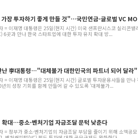
트럼프, '원정출산 시민권 차
트럼프 "이란전 조만간 끝날 
, 가장 투자하기 좋게 만들 것"…국민연금-글로벌 VC MO
현대리바트, 원가 개선으로 실
자 = 이재명 대통령은 25일(현지 시간) 미국 샌프란시스코 실리콘밸
) 6곳과 만나 한국 스타트업에 대한 투자 유치 확대 방...
[금/유가] 이란의 호르무즈 
뉴욕증시, 유가·금리 부담에 
이란, 오만과 호르무즈 해협 재
[오늘의 국회일정] 상임위·세미
만난 李대통령…"대체불가 대한민국의 파트너 되어 달라"
[민주 당권주자 일정] 송영길·
자 = 이재명 대통령은 25일(현지 시간) 글로벌 투자운용사들을 만나
李대통령, 오늘 오후 2시 부
년의 성장 기회를 함께 만들어 갈 수 있도록 '대체불가...
지 확대…중소·벤처기업 자금조달 문턱 낮춘다
자 = 정부가 중소·벤처기업의 자금조달 부담을 줄이기 위해 소액공모
, 벤처캐피털(VC) 펀드 투자에 대한 공모규제도 완화한다....