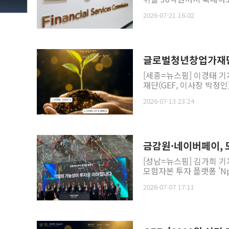
2026-07-21 16:02
글로벌청년창업가재단,
[세종=뉴스핌] 이경태 
재단(GEF, 이사장 박정인)
2026-07-13 23:24
금감원·네이버페이, 
[성남=뉴스핌] 김가희 기
모험자본 투자 플랫폼 'Np
2026-07-07 17:11