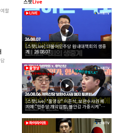
스팟
Live
참여할
[스팟Live] 더불어민주당 원내대책회의 생중
개
계｜26.08.07
부담
[스팟Live] *풀영상* 이준석, 보완수사권 폐
지에 "민주당 개악입법, 불안감 가중시켜"｜
26.08.06 개혁신당 보완수사권 폐지 토론회