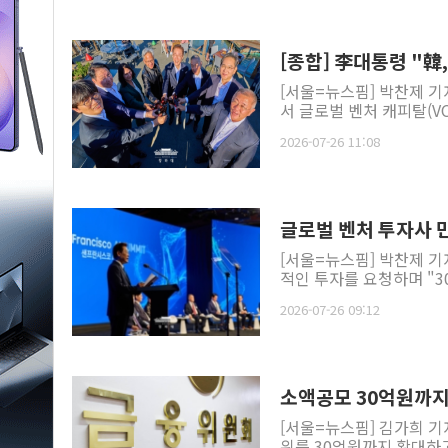
[종합] 李대통령 "韓
[서울=뉴스핌] 박찬제 기
서 글로벌 벤처 캐피탈(VC
2026-07-26 11:08
글로벌 벤처 투자사 
[서울=뉴스핌] 박찬제 기
적인 투자를 요청하며 "30
2026-07-26 09:12
소액공모 30억원까
[서울=뉴스핌] 김가희 기
위를 30억원까지 확대하고