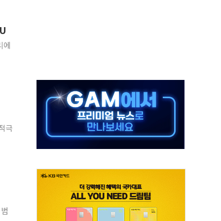
단' 행정명령 서명…출생시민권 제한 재시동
것"…군수품 부족설 일축 "막대한 무기 보유"
U
적 방어…다음 과제는 '외형 확대'
리에
해협 통항 제한 검토에 유가 3% 급등…금값 보합
하락…다우 5거래일 랠리 '마침표'
개방 합의 막바지.."美와 직접 협상 없어"
나·기자회견·주요 정당 - 8월 7일
정청래·김민석 후보 - 8월 7일
 적극
동산정책 2차 점검회의…주택 공급 대책 막바지 조율
 범