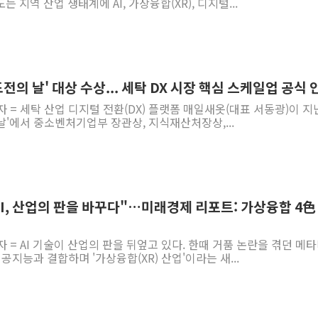
도는 지역 산업 생태계에 AI, 가상융합(XR), 디지털...
도전의 날' 대상 수상... 세탁 DX 시장 핵심 스케일업 공식 
 = 세탁 산업 디지털 전환(DX) 플랫폼 매일새옷(대표 서동광)이 지난
 날'에서 중소벤처기업부 장관상, 지식재산처장상,...
5 "AI, 산업의 판을 바꾸다"…미래경제 리포트: 가상융합 4色
자 = AI 기술이 산업의 판을 뒤엎고 있다. 한때 거품 논란을 겪던 메
공지능과 결합하며 '가상융합(XR) 산업'이라는 새...