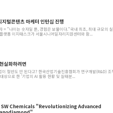
디지털콘텐츠 마케터 인턴십 진행
자 = "나이는 숫자일 뿐, 경험은 보물이다."국내 최초, 최대 규모의 
 플랫폼 이지태스크가 서울시니어일자리지원센터와 함...
[기고] AI3대 강국을 현실화하려면
기업이 절반도 안 된다고? 한국산업기술진흥협회가 연구개발(R&D) 조
대상으로 한 '기업의 AI 활용 현황 및 실태분...
⑲ SW Chemicals "Revolutionizing Advanced
 Nanodiamond"