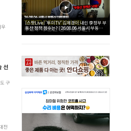
[스팟Live] '투미TV' 김제경이 내린 李정부 부
배우
동산 정책 점수는? | 26.08.06 서울시 부동산
대토론회
술 선
북도 구
업대전