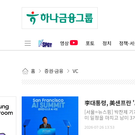
영상
포토
정치
정책·서
홈
증권·금융
VC
李대통령, 美샌프란 '
[서울=뉴스핌] 박찬제 기
미 일정을 마치고 남미 3
2026-07-26 13:53