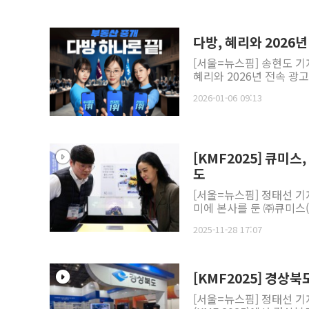
다방, 혜리와 2026
[서울=뉴스핌] 송현도 기
혜리와 2026년 전속 광고
2026-01-06 09:13
[KMF2025] 큐미스
도
[서울=뉴스핌] 정태선 기
미에 본사를 둔 ㈜큐미스(Q
2025-11-28 17:07
[KMF2025] 경상
[서울=뉴스핌] 정태선 