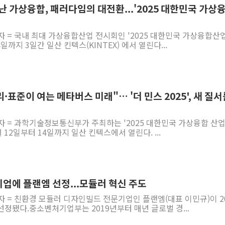
 만난 가상융합, 패러다임의 대전환...'2025 대한민국 가상
자 = 국내 최대 가상융합산업 전시회인 '2025 대한민국 가상융합산
4일까지 3일간 일산 킨텍스(KINTEX) 에서 열린다...
·윤리·표준이 여는 메타버스 미래"… '더 민스 2025', 새 질
자 = 과학기술정보통신부가 주최하는 '2025 대한민국 가상융합 산
11월 12일부터 14일까지 일산 킨텍스에서 열린다. ...
업에 플랜엠 선정...모듈러 혁신 주도
자 = 친환경 모듈러 디자인빌드 전문기업인 플랜엠(대표 이민규)이 2
정됐다.중소벤처기업부는 2019년부터 매년 글로벌 경...