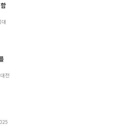
융합
업대
서를
업대전
025