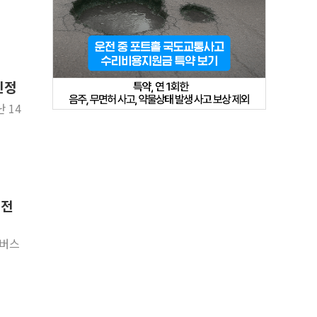
인정
 14
 전
타버스