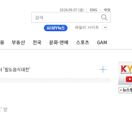
2026.08.07 (금)
ENG
中文
|
|
패밀리 사이트
금융
부동산
전국
문화·연예
스포츠
GAM
기…매출 16% 늘고 영업이익은 제자리
뷰티 페스타'…최대 91% 할인
 '팔도음식대전'
해 53억원 상당 통큰 기부
'생계형 적합업종' 재지정...5년 더 보호
가 완화 불확실성에 1.2% 하락 마감
오늘 부동산 2차 회의 外
트래블카드'…휴가철 넘어 장기 고객 묶는다
' 방
모델 발탁… 부산 광안서 약국 팝업스토어 운영
15% 관세…한국 등엔 '합산 상한' 적용
 미 국채금리·달러 동반 상승…시장, 美 고용지표 촉각