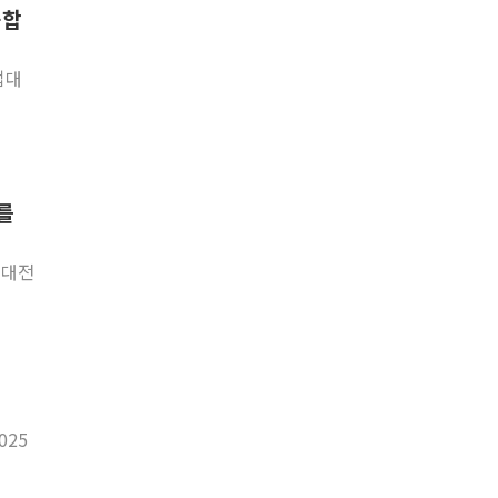
융합
업대
서를
업대전
025