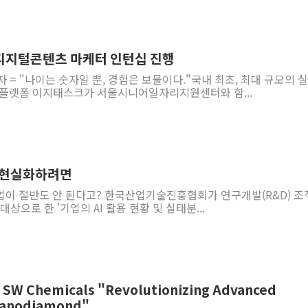
디지털콘텐츠 마케터 인턴십 진행
자 = "나이는 숫자일 뿐, 경험은 보물이다."국내 최초, 최대 규모의 
 플랫폼 이지태스크가 서울시니어일자리지원센터와 함...
[기고] AI3대 강국을 현실화하려면
기업이 절반도 안 된다고? 한국산업기술진흥협회가 연구개발(R&D) 조
대상으로 한 '기업의 AI 활용 현황 및 실태분...
⑲ SW Chemicals "Revolutionizing Advanced
 Nanodiamond"