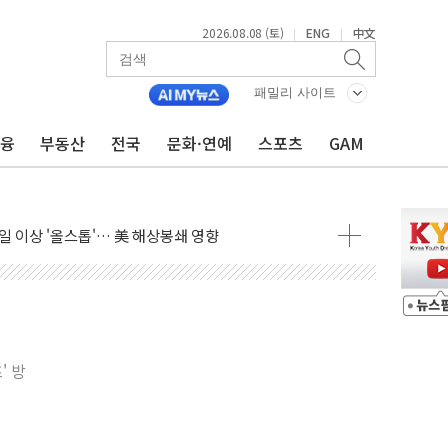
2026.08.08 (토)
ENG
中文
|
|
패밀리 사이트
금융
부동산
전국
문화·연예
스포츠
GAM
체결… 이스라엘·이란 위협에 맞설 자체 억지력 강화
 다음 주"
령…트럼프 제동
주일 이상 '올스톱'… 美 해상봉쇄 영향
개입했나" 촉각
용 쇼크에 반도체주 '활짝'
우려 후퇴…나스닥 선물 1%대 상승
…9월 금리 인상 기대 후퇴
' 방
체결
라우드플레어·태양광주↑ VS 트레이드데스크·웬디스↓
종자 7359명 끝까지 찾겠다"