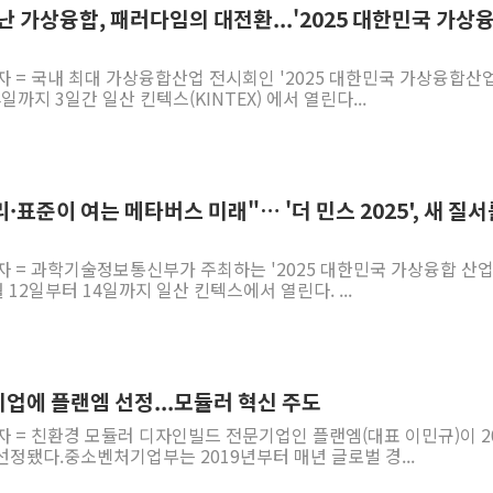
 만난 가상융합, 패러다임의 대전환...'2025 대한민국 가상
자 = 국내 최대 가상융합산업 전시회인 '2025 대한민국 가상융합산
4일까지 3일간 일산 킨텍스(KINTEX) 에서 열린다...
·윤리·표준이 여는 메타버스 미래"… '더 민스 2025', 새 질
자 = 과학기술정보통신부가 주최하는 '2025 대한민국 가상융합 산
11월 12일부터 14일까지 일산 킨텍스에서 열린다. ...
업에 플랜엠 선정...모듈러 혁신 주도
자 = 친환경 모듈러 디자인빌드 전문기업인 플랜엠(대표 이민규)이 2
정됐다.중소벤처기업부는 2019년부터 매년 글로벌 경...