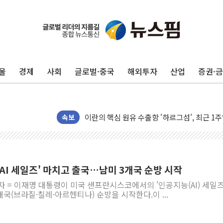
울
경제
사회
글로벌·중국
해외투자
산업
증권·
[종합] 이슬람 수니파 3국, '공동방위협정' 
트럼프, 백신·자폐증 행정명령 검토…"이르면
美 항소법원, 백악관 무도회장 공사 중단 명
이란의 핵심 원유 수출항 '하르그섬', 최근 1
속보
美 고용 쇼크에 엔화 장중 급등…시장은 "또 
[AI MY 뉴스] 뉴욕 반도체주 프리뷰...美 고
뉴욕증시 프리뷰, 美 고용 쇼크에 금리 인상 
AI 세일즈' 마치고 출국…남미 3개국 순방 시작
[종합] 美 7월 고용 2만3000명 감소 '쇼크'
자 = 이재명 대통령이 미국 샌프란시스코에서의 '인공지능(AI) 세일즈
[사진] 이슬람 수니파 3개국, 공동방위협정 
개국(브라질·칠레·아르헨티나) 순방을 시작한다.이 ...
뉴욕증시 개장 전 특징주...아틀라시안·클
보훈부, 미 DPAA와 MOU… "6·25 미군 실