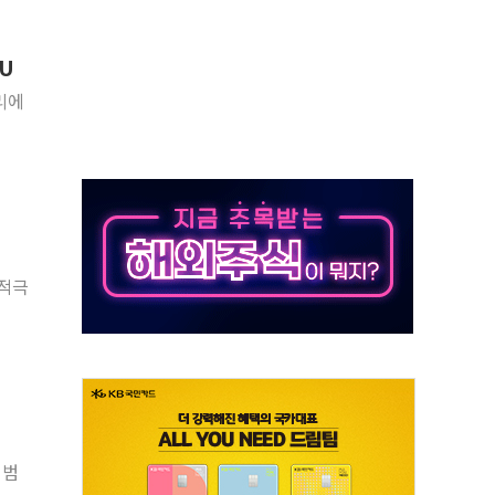
 톤 낮춰
항시 '시끌'
U
름…수도권 집중 완화 전환점"
리에
 주재… "전폭적 공급 확대·속도전 총력"
…美 태양광주 급등
해도 놀랍지 않아"
태양광 착공…여의도 1.6배 규모
 적극
...금융주 낙폭 커
 범