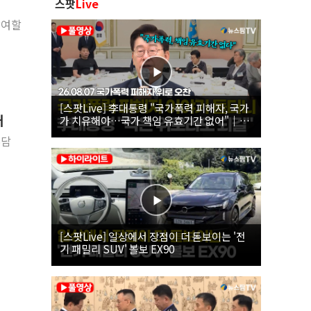
스팟
Live
참여할
[스팟Live] 李대통령 "국가폭력 피해자, 국가
개
가 치유해야…국가 책임 유효기간 없어"｜
26.08.07 국가폭력 피해자 위로 오찬
부담
[스팟Live] 일상에서 장점이 더 돋보이는 '전
기 패밀리 SUV' 볼보 EX90