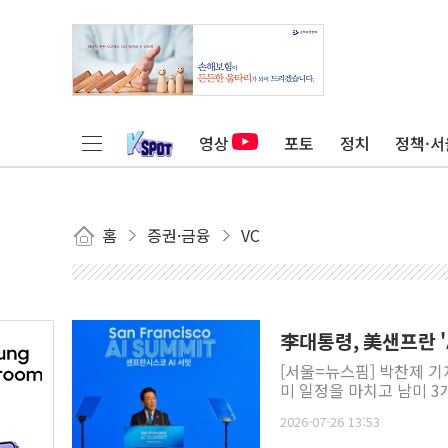
영상
포토
정치
정책·서
홈
증권·금융
VC
李대통령, 美샌프란 '
[서울=뉴스핌] 박찬제 기
미 일정을 마치고 남미 3
2026-07-26 13:53