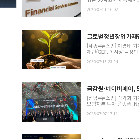
2026-07-21 16:02
글로벌청년창업가재단,
[세종=뉴스핌] 이경태 
재단(GEF, 이사장 박정인)
2026-07-13 23:24
금감원·네이버페이, 
[성남=뉴스핌] 김가희 기
모험자본 투자 플랫폼 'Np
2026-07-07 17:11