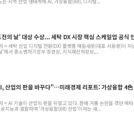
도는 지역 산업 생태계에 AI, 가상융합(XR), 디지털...
도전의 날' 대상 수상... 세탁 DX 시장 핵심 스케일업 공식 
 = 세탁 산업 디지털 전환(DX) 플랫폼 매일새옷(대표 서동광)이 지난
 날'에서 중소벤처기업부 장관상, 지식재산처장상,...
5 "AI, 산업의 판을 바꾸다"…미래경제 리포트: 가상융합 4色
자 = AI 기술이 산업의 판을 뒤엎고 있다. 한때 거품 논란을 겪던 메
공지능과 결합하며 '가상융합(XR) 산업'이라는 새...