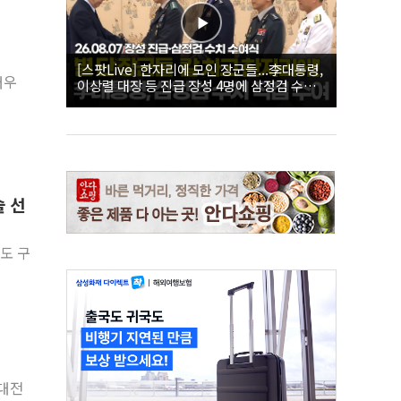
[스팟Live] 한자리에 모인 장군들...李대통령,
배우
이상렬 대장 등 진급 장성 4명에 삼정검 수치
직접 수여｜26.08.07 장성 진급·삼정검 수치
수여식
술 선
북도 구
업대전