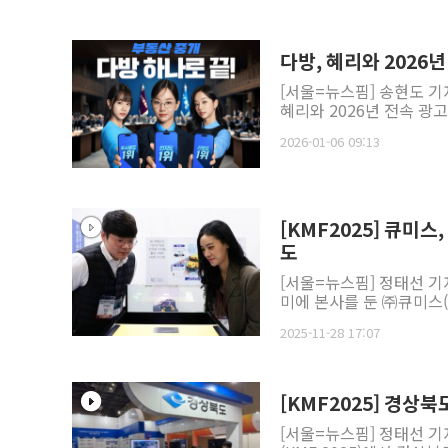
다방, 혜리와 2026
[서울=뉴스핌] 송현도 기
혜리와 2026년 전속 광고
2026-01-06 09:13
[KMF2025] 큐미스
도
[서울=뉴스핌] 정태선 기
미에 본사를 둔 ㈜큐미스(Q
2025-11-28 17:07
[KMF2025] 경상
[서울=뉴스핌] 정태선 