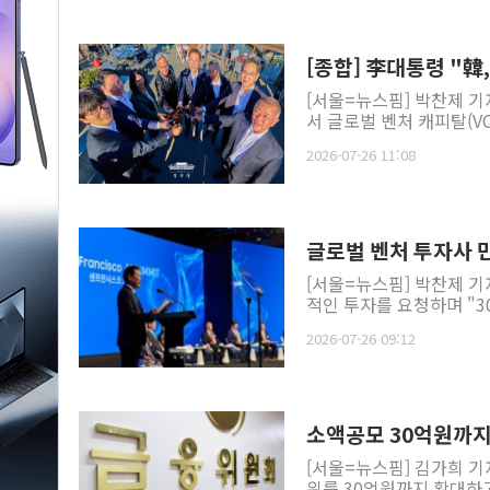
[종합] 李대통령 "韓
[서울=뉴스핌] 박찬제 기
서 글로벌 벤처 캐피탈(VC
2026-07-26 11:08
글로벌 벤처 투자사 
[서울=뉴스핌] 박찬제 기
적인 투자를 요청하며 "30
2026-07-26 09:12
소액공모 30억원까
[서울=뉴스핌] 김가희 기
위를 30억원까지 확대하고