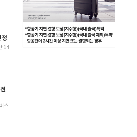
인정
 14
 전
타버스