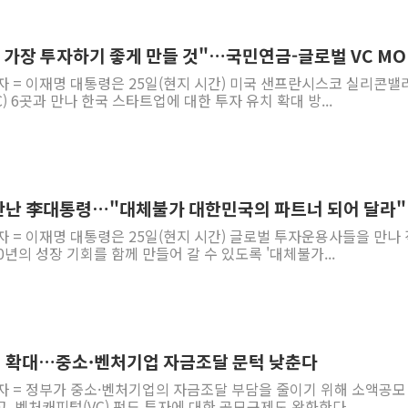
트럼프 "금리 내려야"…파월 때와 달리 워시엔
특정 정치인 측근 포항시 정책특보 내정설...포
, 가장 투자하기 좋게 만들 것"…국민연금-글로벌 VC MO
李 "해남 태양광, 대한민국 다음 100년 밑거
자 = 이재명 대통령은 25일(현지 시간) 미국 샌프란시스코 실리콘밸
) 6곳과 만나 한국 스타트업에 대한 투자 유치 확대 방...
李 대통령, '6시간 마라톤 부동산 2차 회의'
트럼프, 中 겨냥 폴리실리콘 관세 15% 부과
[사진] 빈살만과 에르도안의 만남
이란와이어 "이란 최고지도자 위독…곧 사망
만난 李대통령…"대체불가 대한민국의 파트너 되어 달라"
남동발전, 해남군에 국내 최대 규모 400MW 
자 = 이재명 대통령은 25일(현지 시간) 글로벌 투자운용사들을 만나
[인도증시] 중동 불안 속 유가 상승에 소폭 하락
년의 성장 기회를 함께 만들어 갈 수 있도록 '대체불가...
지 확대…중소·벤처기업 자금조달 문턱 낮춘다
자 = 정부가 중소·벤처기업의 자금조달 부담을 줄이기 위해 소액공모
, 벤처캐피털(VC) 펀드 투자에 대한 공모규제도 완화한다....