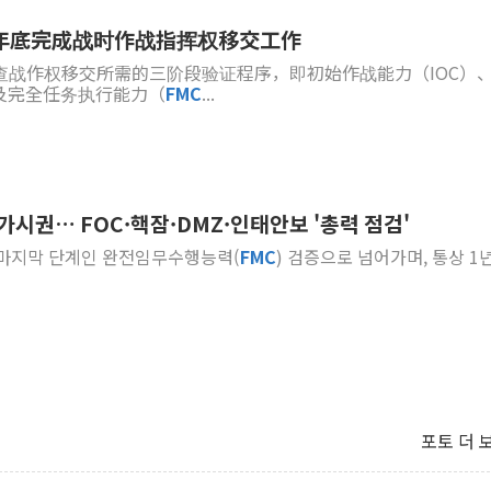
7年底完成战时作战指挥权移交工作
点检查战作权移交所需的三阶段验证程序，即初始作战能力（IOC）
及完全任务执行能力（
FMC
...
 가시권… FOC·핵잠·DMZ·인태안보 '총력 점검'
면 마지막 단계인 완전임무수행능력(
FMC
) 검증으로 넘어가며, 통상 1
포토 더 