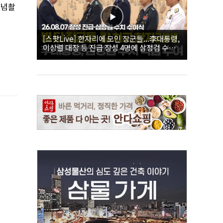
기념촬
[스팟Live] 한자리에 모인 장군들...李대통령,
이상렬 대장 등 진급 장성 4명에 삼정검 수치
직접 수여｜26.08.07 장성 진급·삼정검 수치
수여식