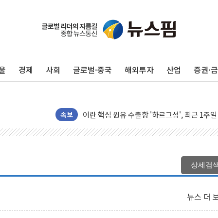
울
경제
사회
글로벌·중국
해외투자
산업
증권·
[종합] 이슬람 수니파 3국, '공동방위협정' 
트럼프, 백신·자폐증 행정명령 검토…"이르면
美 항소법원, 백악관 무도회장 공사 중단 명
이란 핵심 원유 수출항 '하르그섬', 최근 1주일
속보
美 고용 쇼크에 엔화 장중 급등…시장은 "또 
[AI MY 뉴스] 뉴욕 반도체주 프리뷰...美 고
뉴욕증시 프리뷰, 美 고용 쇼크에 금리 인상 
상세검
[종합] 美 7월 고용 2만3000명 감소 '쇼크'
[사진] 이슬람 수니파 3개국, 공동방위협정 
뉴스 더 
뉴욕증시 개장 전 특징주...아틀라시안·클
보훈부, 미 DPAA와 MOU… "6·25 미군 실