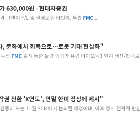
가 630,000원 - 현대차증권
트럼프 "금리 내려야"…파월 때와 달리 워시엔
산과 그랜져 F/L 및 볼륨모델 아반떼, 투싼
FMC
...
특정 정치인 측근 포항시 정책특보 내정설...포
李 "해남 태양광, 대한민국 다음 100년 밑거
李 대통령, '6시간 마라톤 부동산 2차 회의'
대차, 둔화에서 회복으로…로봇 기대 현실화"
트럼프, 中 겨냥 폴리실리콘 관세 15% 부과
[사진] 빈살만과 에르도안의 만남
, 투싼
FMC
출시 통한 물량 증가와 유럽 아이오닉3 현지 생산/판매로
이란와이어 "이란 최고지도자 위독…곧 사망
남동발전, 해남군에 국내 최대 규모 400MW 
[인도증시] 중동 불안 속 유가 상승에 소폭 하락
권 전환 'X연도', 연말 한미 정상에 제시"
OC 검증이 오는 11월 SCM에서 논의될 예정이며, 이후 정치 전략적 판