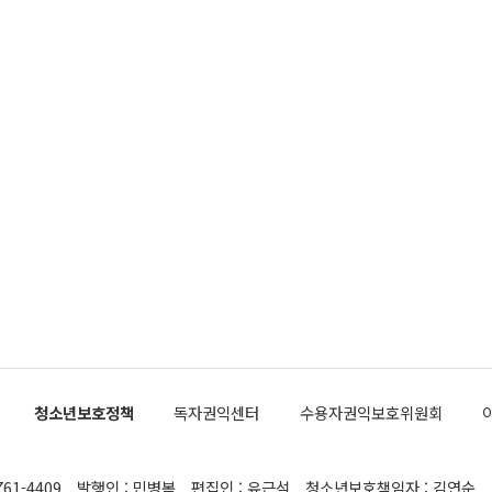
청소년보호정책
독자권익센터
수용자권익보호위원회
761-4409
발행인 : 민병복
편집인 : 유근석
청소년보호책임자 : 김연순