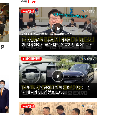
스팟
Live
[스팟Live] 李대통령 "국가폭력 피해자, 국가
가 치유해야…국가 책임 유효기간 없어"｜
세훈
26.08.07 국가폭력 피해자 위로 오찬
[스팟Live] 일상에서 장점이 더 돋보이는 '전
기 패밀리 SUV' 볼보 EX90