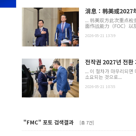
消息：韩美或202
... 韩美双方此次重
面作战能力（FOC）以
2026-05-21 13:59
전작권 2027년 전환
... 이 절차가 마무리되
소요되는 것으로...
2026-05-21 10:55
"FMC" 포토 검색결과
[총 7건]