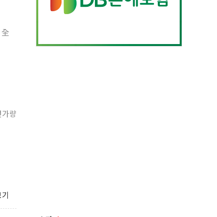
、全
년가량
보기