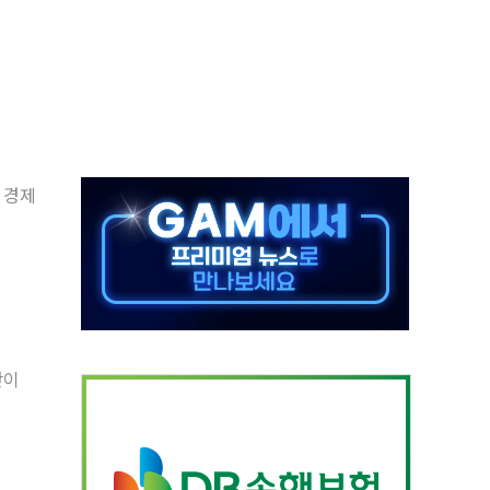
 톤 낮춰
항시 '시끌'
름…수도권 집중 완화 전환점"
 주재… "전폭적 공급 확대·속도전 총력"
…美 태양광주 급등
 경제
해도 놀랍지 않아"
태양광 착공…여의도 1.6배 규모
...금융주 낙폭 커
단이