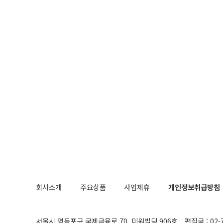
회사소개
주요상품
사업제휴
개인정보취급방침
서울시 영등포구 국제금융로 70, 미원빌딩 906호
편집국 : 02-