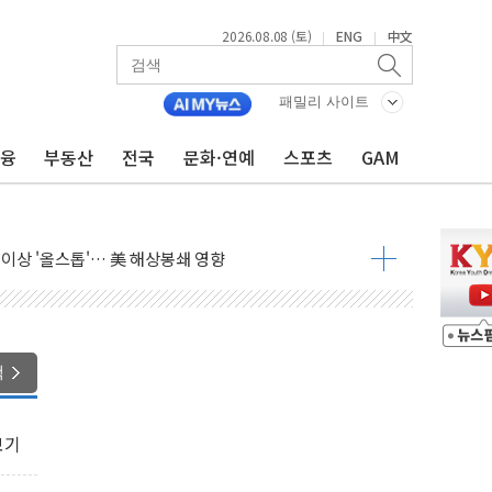
2026.08.08 (토)
ENG
中文
|
|
패밀리 사이트
금융
부동산
전국
문화·연예
스포츠
GAM
체결… 이스라엘·이란 위협에 맞설 자체 억지력 강화
 다음 주"
령…트럼프 제동
 이상 '올스톱'… 美 해상봉쇄 영향
개입했나" 촉각
용 쇼크에 반도체주 '활짝'
우려 후퇴…나스닥 선물 1%대 상승
색
…9월 금리 인상 기대 후퇴
체결
보기
라우드플레어·태양광주↑ VS 트레이드데스크·웬디스↓
종자 7359명 끝까지 찾겠다"