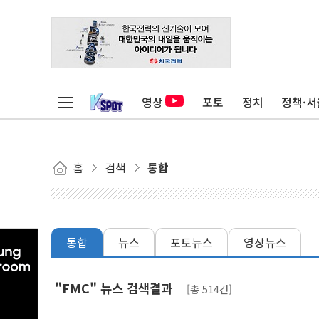
영상
포토
정치
정책·서
홈
검색
통합
통합
뉴스
포토뉴스
영상뉴스
"FMC" 뉴스 검색결과
[총 514건]