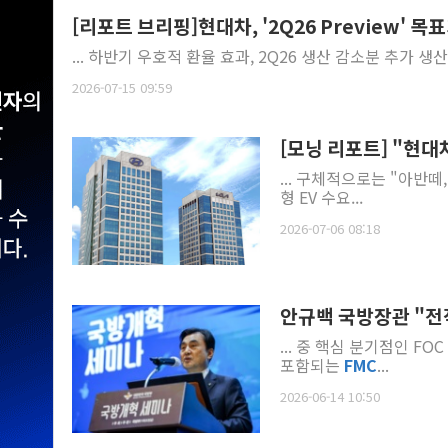
[리포트 브리핑]현대차, '2Q26 Preview' 목표
... 하반기 우호적 환율 효과, 2Q26 생산 감소분 추가 생
2026-07-15 09:59
[모닝 리포트] "현
... 구체적으로는 "아반떼
형 EV 수요...
2026-07-06 08:18
안규백 국방장관 "전작
... 중 핵심 분기점인 F
포함되는
FMC
...
2026-06-14 10:50