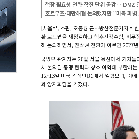
핵잠 필요성 전략·작전 단위 공감… DMZ 
호르무즈·대만해협 논의했지만 "미측 파병 
[서울=뉴스핌] 오동룡 군사방산전문기자 = 
환 로드맵을 재점검하고 핵추진잠수함, 비무장
해 논의하면서, 전작권 전환이 이르면 2027년
국방부 관계자는 20일 서울 용산에서 기자들과
서 논의된 동맹 협력과 상호 이익에 부합하는
12~13일 미국 워싱턴DC에서 열렸으며, 이
과 양자회담을 가졌다.