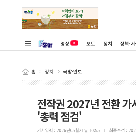
영상
포토
정치
정책·서
홈
정치
국방·안보
전작권 2027년 전환 가
'총력 점검'
기사입력 :
2026년05월21일 10:55
최종수정 :
20