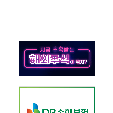
유병호 구속적부심 기각
사개혁위에 보완수사권 폐지 우려 전달
수무책… 패트리엇 미사일 지원, 작년의 3분의 1
 불구속 송치
차 조사…'당정대 회의' 한동훈·방기선 수사도 속도
 절정…서울 한낮 39도
…30여분 만에 진화
연으로 형사사법 틀 바꿔…국민 불안감 가중"
억원…전년 比 21.2%↑