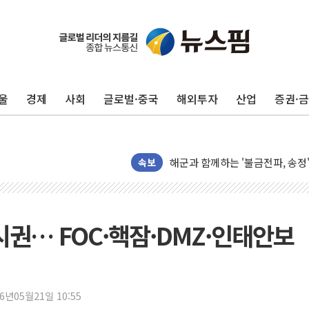
울
경제
사회
글로벌·중국
해외투자
산업
증권·
주한미군 "오산기지 누출, 백린 
구미 폐염산처리업체서 불 2시간3
해군과 함께하는 '불금전파, 송정'
강원도 폭염특보 11일째…온열질환
속보
[코인 시황] 비트코인, ETF 
[르포] 39도 폭염 속 잠실 개표소 
강원·전라권 폭염중대경보 확대…
시권… FOC·핵잠·DMZ·인태안보
빚투·레버리지 줄었지만, 반도체 
양주 가전제품 창고서 화재…차량 
[2보] 북한, 원산서 동해상 단거
26년05월21일 10:55
종로·중구 오피스 78%가 준공 