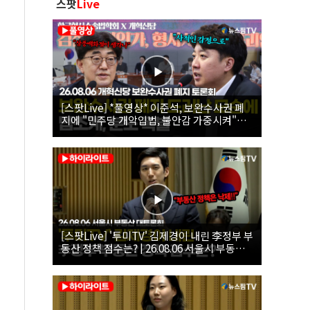
스팟
Live
[스팟Live] *풀영상* 이준석, 보완수사권 폐
지에 "민주당 개악입법, 불안감 가중시켜"｜
26.08.06 개혁신당 보완수사권 폐지 토론회
[스팟Live] '투미TV' 김제경이 내린 李정부 부
동산 정책 점수는? | 26.08.06 서울시 부동산
대토론회