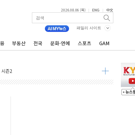
2026.08.06 (목)
ENG
中文
|
|
패밀리 사이트
금융
부동산
전국
문화·연예
스포츠
GAM
아닌 무해한 표면 부식 물질"
0여분만에 진화...외국인 노동자 숨져
 시즌2
·가축 피해 최소화 '총력 대응'
자금 유입에도 박스권…美 암호화폐 법안 처리 여부도 변수
시위 '62일째'..."대부분 여기서 상주"
온열질환자 2665명·사망 23명
두 종목에 코스피 '휘청'
3대·건물 1동 전소
리 탄도미사일 발사
10년 이상…리뉴얼이 경쟁력 가른다