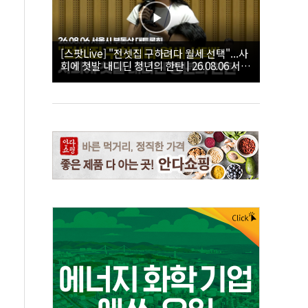
[스팟Live] "전셋집 구하려다 월세 선택"...사
회에 첫발 내디딘 청년의 한탄 | 26.08.06 서울
시 부동산 대토론회