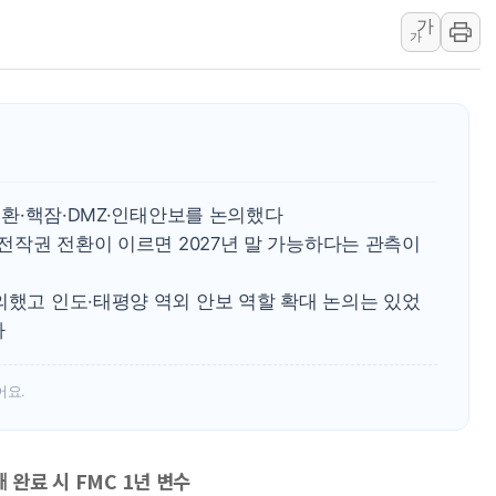
가
법원, '관저 이전 봐주기 감사' 
가
성폭력 피해자 보호단체, 경찰수
우크라, 러 탄도미사일 공격에 속
"5.18은 북한 지령" 설교한 목사
[종합] 특검, '양평' 원희룡 2
[내일날씨] 절기상 '입추'에 폭염
 전환·핵잠·DMZ·인태안보를 논의했다
제천 바이오밸리 공장 옥상서 불
 전작권 전환이 이르면 2027년 말 가능하다는 관측이
개혁신당 "민주, '盧 수사' 악
CJ온스타일, 2분기 영업익 260
의했고 인도·태평양 역외 안보 역할 확대 논의는 있었
다
어요.
 완료 시 FMC 1년 변수