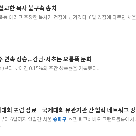
" 설교한 목사 불구속 송치
부동산정책 정상화
라고 주장한 목사가 검찰에 넘겨졌다. 6일 경찰에 따르면 서울 송
경찰, '강북구 오피
전국 그늘막 4만개 
"취약계층에 더 가
美·日 환율공조에 
구리값 사상 최고치
주 연속 상승...강남·서초는 오름폭 둔화
에어프레미아, 호치민
%)보다 낮아진 0.15%의 주간 상승률을 기록했다....
국민통합위, 정치 
티엠씨, 220억원 
대회 포럼 성료…국제대회 유관기관 간 협력 네트워크 
5일부터 6일까지 양일간 서울
송파
구
호텔 파크하비오 그랜드볼룸에서 
.