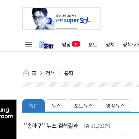
영상
포토
정치
정책·서
홈
검색
통합
통합
뉴스
포토뉴스
영상뉴스
"송파구" 뉴스 검색결과
[총 11,323건]