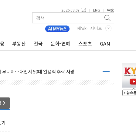
2026.08.07 (금)
ENG
中文
|
|
패밀리 사이트
금융
부동산
전국
문화·연예
스포츠
GAM
침수 예측"…건설연, AI 위험기상 기술 개발
세액공제·인증제도 개선 수혜 기대"
 무너져…대전서 50대 일용직 추락 사망
출 풀고 재개발·재건축 촉진하는 것이 부동산 정상화"
'尹 관저 이전 감사 무마' 유병호 감사위원 구속 기소
이버…내년 AI 팩토리 매출 본격화
원 환시 개입...4월 말 '56조원' 사상 최대
색
재단, 스타트업 지원 프로그램 성료
사기 혐의' 차가원 대표 구속 송치
보기
놓고 국민만 잡아"
 책임' 임성근 전 사단장 항소심도 징역 3년 선고