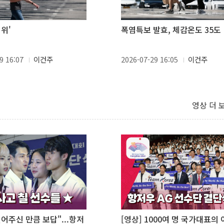
위'
폭염특보 발효, 체감온도 35도
9 16:07
이건주
2026-07-29 16:05
이건주
영상 더 
믿어주신 만큼 보답"...항저
[영상] 1000여 명 국가대표의