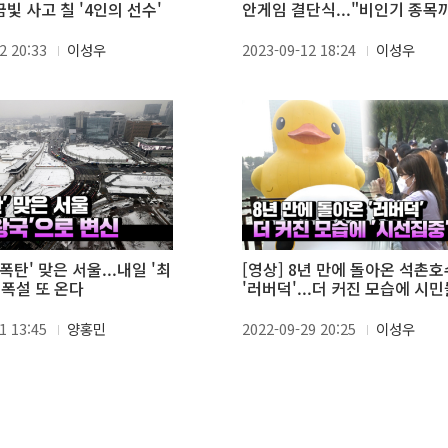
금빛 사고 칠 '4인의 선수'
안게임 결단식..."비인기 종목
알려질 계기 되길"
2 20:33
이성우
2023-09-12 18:24
이성우
눈폭탄' 맞은 서울...내일 '최
[영상] 8년 만에 돌아온 석촌호
' 폭설 또 온다
'러버덕'...더 커진 모습에 시민
'시선집중'
1 13:45
양홍민
2022-09-29 20:25
이성우