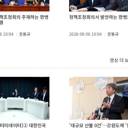
책조정회의 주재하는 한병
정책조정회의서 발언하는 한병
행
6 10:04
장동규
2026-08-06 10:04
장동규
영상 더 
슈터미네이터]② 대한민국
'대규모 산불 0건'…강원도에 