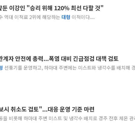
둔 이강인 "승리 위해 120％ 최선 다할 것"
李대통령 "결혼 때문에 손해 
 선수 역대 이적료 2위에 해당하는
대형
이적이다....
여수 오동도 인근 해상서 모
추미애, '위안부' 피해자 기림
인천 선재도 갯벌서 해루질 중
인천서 말다툼 중 어머니 흉기
'화합' 꺼낸 김민석에 '뻔뻔
관계자 안전에 총력...폭염 대비 긴급점검 대책 검토
李대통령, ISA 개편 재검토 
형
선풍기를 운영하고, 하마대 주변에는 미스트와 냉각수를 배치해 
동해중부 전 해상 풍랑주의보…
연일 폭염에 온열질환 사망 
시 취소도 검토"...대응 운영 기준 마련
을 비롯해 하마대 주변 미스트 및 냉각수 배치로 경주 전후 체온 