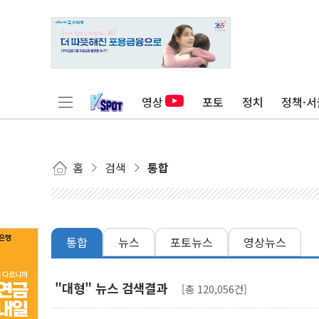
영상
포토
정치
정책·서
홈
검색
통합
통합
뉴스
포토뉴스
영상뉴스
"대형" 뉴스 검색결과
[총 120,056건]