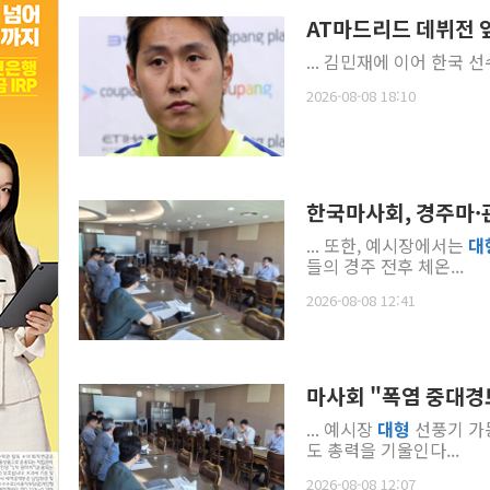
AT마드리드 데뷔전 앞
... 김민재에 이어 한국
2026-08-08 18:10
한국마사회, 경주마·
... 또한, 예시장에서는
대
들의 경주 전후 체온...
2026-08-08 12:41
마사회 "폭염 중대경보
... 예시장
대형
선풍기 가동
도 총력을 기울인다...
2026-08-08 12:07