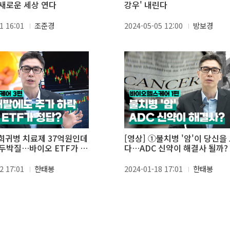
새로운 세상 연다
강우' 내린다
1 16:01
조준경
2024-05-05 12:00
방보경
③희귀병 치료제 37억원인데
[영상] ①불치병 '암'이 당신을
두박질…바이오 ETF가 정
다…ADC 신약이 해결사 될까?
2 17:01
한태봉
2024-01-18 17:01
한태봉