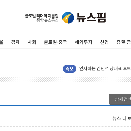
울
경제
사회
글로벌·중국
해외투자
산업
증권·
인천 합동연설회 나선 송영길
김민석, 2주차 제주·인천 경선서
인사하는 김민석 당대표 후보
[속보] 민주, 제주·인천 경선 결
속보
[속보] 민주, 인천 경선 결과 발
[속보] 민주, 제주 경선 결과 발
이번주 국내 주요 금융일정(8.1
상세검
美, 이란전 출구전략 만지작
강릉·동해·삼척 시간당 최대 
뉴스 더 
폐기물 수거하다 참변…60대
서울 중랑구 주택가서 흉기 난