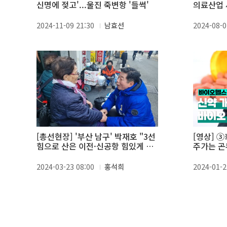
신명에 젖고'...울진 죽변항 '들썩'
의료산업 
2024-11-09 21:30
남효선
2024-08-0
[총선현장] '부산 남구' 박재호 "3선
[영상] 
힘으로 산은 이전·신공항 힘있게 추
주가는 곤
진"
답?
2024-03-23 08:00
홍석희
2024-01-2