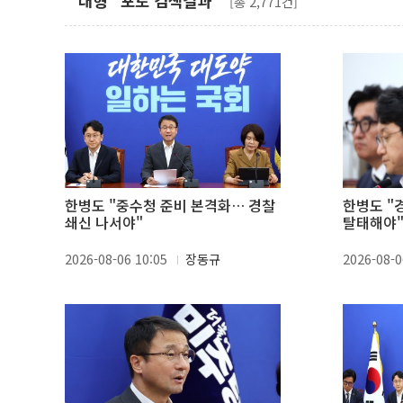
"대형" 포토 검색결과
[총 2,771건]
한병도 "중수청 준비 본격화… 경찰
한병도 "
쇄신 나서야"
탈태해야
2026-08-06 10:05
장동규
2026-08-0