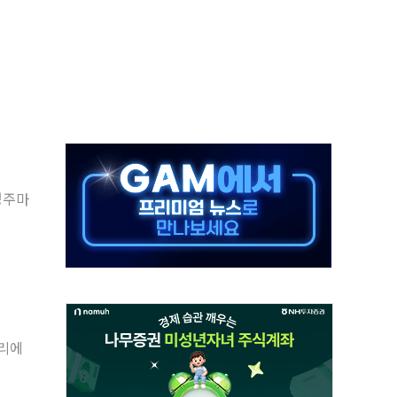
보는 일 없게"…'결혼 페널티' 22개 과제 손본다
터보트 전복…1명 사망·1명 실종
의 날 참석..."국제적 시민 연대로 목소리 내야"
 실종 60대 나흘만에 숨진 채 발견
 살해 10대 아들 체포
' 받아친 정청래…제주 연설서 신경전 고조
지시…與 "적극 환영"·野 "졸속 국정"
경주마
10일까지 최대 3.5m 높은 물결
23명…정부, 비상대응기구 가동
관리에