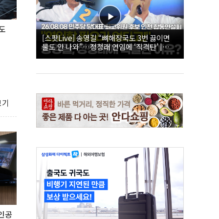
도
[스팟Live] 송영길 “뼈해장국도 3번 끓이면
물도 안 나와”…정청래 연임에 ‘직격탄’ |
26.08.08 더불어민주당 당대표·최고위원 후
보 인천 합동연설회
보기
'인공