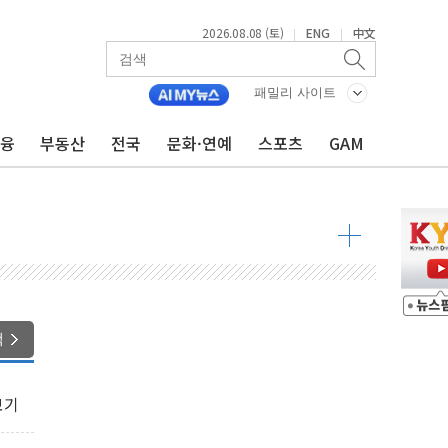
2026.08.08 (토)
ENG
中文
|
|
패밀리 사이트
금융
부동산
전국
문화·연예
스포츠
GAM
·정청래·김민석 당대표 후보
 정청래에 승리...47.75% vs 42.08%
과 발표...김민석 47.75% 정청래 42.08%
표...김민석 45.09% 정청래 43.27% 송영길 11.63%
표...김민석 52.64% 정청래 39.89% 송영길 7.47%
0~8.14)
색
…공습 한계·탄약 부족 현실화
50㎜ 폭우…강원 동해안 강한 비 이어져
보기
 환경미화원 수거차에 치여 사망
동…60대 남성 2명 숨져