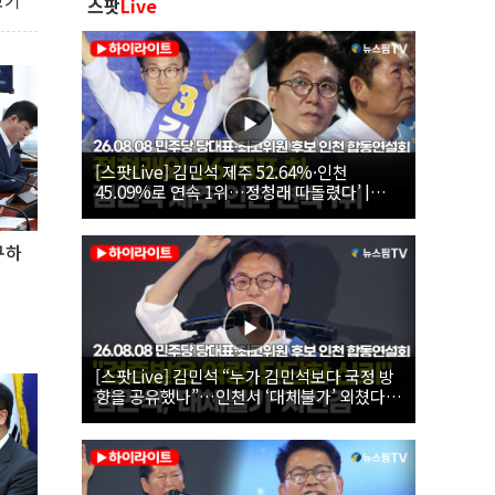
보기
스팟
Live
[스팟Live] 김민석 제주 52.64%·인천
45.09%로 연속 1위…정청래 따돌렸다’ |
26.08.08 더불어민주당 당대표·최고위원 후
보 인천 합동연설회
구하
[스팟Live] 김민석 “누가 김민석보다 국정 방
향을 공유했나”…인천서 ‘대체불가’ 외쳤다 |
26.08.08 더불어민주당 당대표·최고위원 후
보 인천 합동연설회