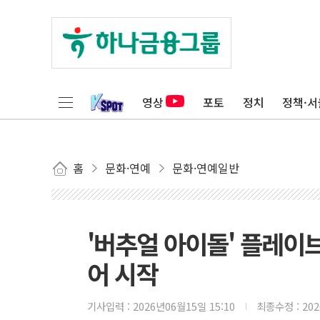
영상
포토
정치
정책·서
홈
문화·연예
문화·연예일반
'버추얼 아이돌' 플레이
어 시작
기사입력 :
2026년06월15일 15:10
최종수정 :
20