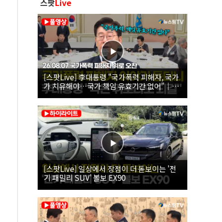
스팟
Live
[스팟Live] 李대통령 "국가폭력 피해자, 국가
가 치유해야…국가 책임 유효기간 없어"｜
26.08.07 국가폭력 피해자 위로 오찬
[스팟Live] 일상에서 장점이 더 돋보이는 '전
기 패밀리 SUV' 볼보 EX90