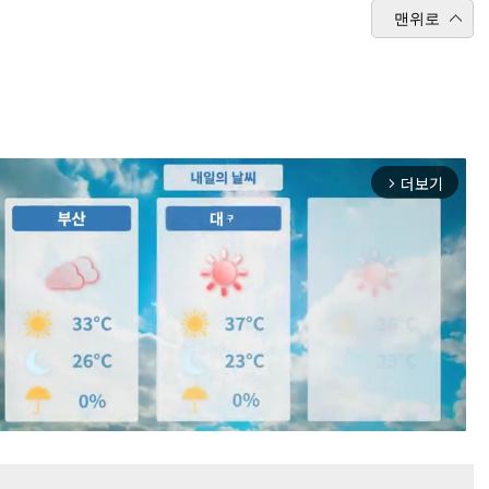
맨위로
더보기
arrow_forward_ios