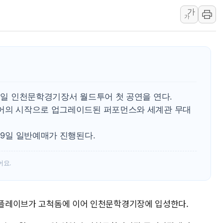
가
비츠로넥스텍, 한화에어로스
가
1410원대 내려간 환율, "
종합특검, '계엄 수용공간
친트럼프 오글스 미 하원의
"주식이야 코인이야"…연속
에쓰씨엔지니어링, 큐니티와
13일 인천문학경기장서 월드투어 첫 공연을 연다.
애드포러스, 30억원 규모
투어의 시작으로 업그레이드된 퍼포먼스와 세계관 무대
롯데웰푸드, 2분기 영업익 8
이성윤 '호남 민심은 주석
19일 일반예매가 진행된다.
나경원 의원 "장기보유 1
어요.
돌 플레이브가 고척돔에 이어 인천문학경기장에 입성한다.