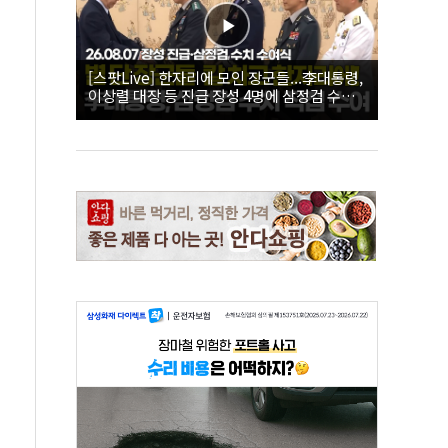
[스팟Live] 한자리에 모인 장군들...李대통령,
이상렬 대장 등 진급 장성 4명에 삼정검 수치
직접 수여｜26.08.07 장성 진급·삼정검 수치
수여식