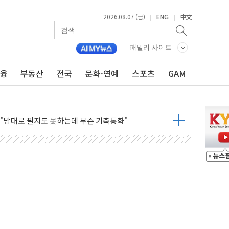
2026.08.07 (금)
ENG
中文
|
|
패밀리 사이트
금융
부동산
전국
문화·연예
스포츠
GAM
0도 열대야에 피로 누적 '건강 적신호'
.."맘대로 팔지도 못하는데 무슨 기축통화"
아 어르신 우유 지원 점검
브리 셰프 모델 발탁
점화 조짐…한미 지배구조 다시 요동
익 4배 '껑충'…전부문 약진
 강자' 다이소·시코르…뷰티 유통 지각변동 본격화
두산퓨얼셀, SOFC에 사활
혜택 축소에 반발…"정책 신뢰 뒤집어"
표 전면에...임원·조직 대대적 개편 예고