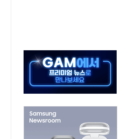
페이스와 '누리호 5기분 엔진 구성품' 수주
당분간 1400원 초반대 등락"
 확보' 신용해 前교정본부장 불구속 기소
원, 테네시주 경선서 낙선
 사이드카·널뛰기에 개미들 '패닉'
 반도체 EPC 추가 수주
 자사주 취득
8.5% 증가... 해외 자회사가 이끈 '더블 성장'
야청' 파장…친명계 "처절한 역사를 말장난으로" 비판
주택자 과도한 세금 부당"…소득세법 개정안 발의 예고