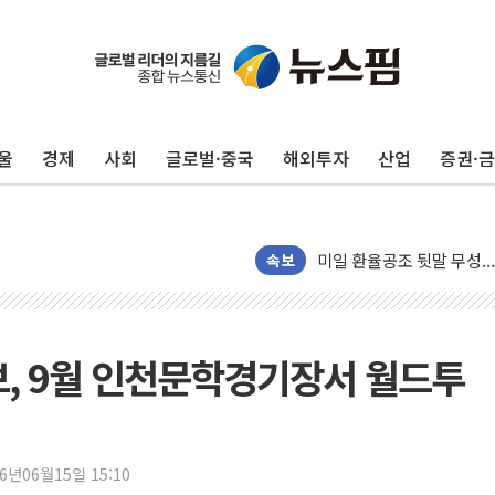
울
경제
사회
글로벌·중국
해외투자
산업
증권·
보름째 잠 못 드는 서울…3
미일 환율공조 뒷말 무성.
우유자조금, 노인복지관 찾
속보
더본코리아 롤링파스타, 파
4자 연합 균열에 분쟁 재
금호석유화학, 2분기 영업
브, 9월 인천문학경기장서 월드투
CJ올리브영 흔드는 '신흥
"PAFC만으론 어렵다"…
임대사업자, 등록임대 세제
26년06월15일 15:10
대우건설, 50대 이강석 대