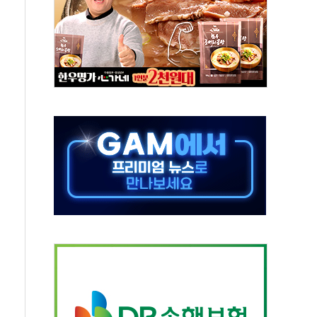
y ANDA] 8월 6일
 대형 미디어아트로 다채로운 볼거리 제공
동해영토수호훈련 비공개 실시
는 레버리지 책임론…정청래·조국, 김민석·靑에 공세
아니다"…원주 A아파트 '입주민 3인방' 정면 반박
지질도' 완성...달 어디에 어떤 광물이 있나 한눈에