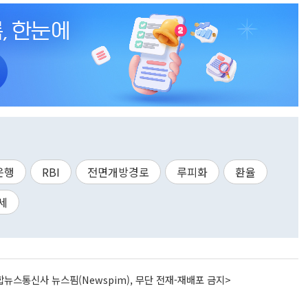
은행
RBI
전면개방경로
루피화
환율
세
뉴스통신사 뉴스핌(Newspim), 무단 전재-재배포 금지>