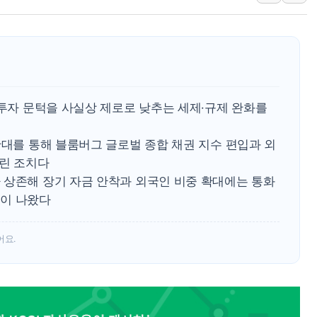
[뉴스핌 뉴스레터 Toda
인천공항 여객터미널,
해군, 독도 인근서 
여권 내부서도 제기되
[단독] "입주민 갑질 
 투자 문턱을 사실상 제로로 낮추는 세제·규제 완화를
중국 최신판 '달(月) 
확대를 통해 블룸버그 글로벌 종합 채권 지수 편입과 외
노린 조치다
 상존해 장기 자금 안착과 외국인 비중 확대에는 통화
적이 나왔다
어요.