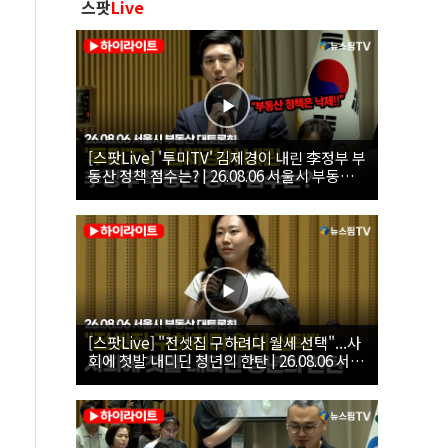
스팟
Live
[스팟Live] '투미TV' 김제경이 내린 李정부 부
동산 정책 점수는? | 26.08.06 서울시 부동산
대토론회
[스팟Live] "전셋집 구하려다 월세 선택"...사
회에 첫발 내디딘 청년의 한탄 | 26.08.06 서울
시 부동산 대토론회