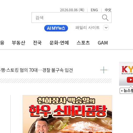
2026.08.06 (목)
ENG
中文
|
|
 마감, 폭염·전력 수요에 석탄주 강세
AI·반도체 차익실현 매물에 3일 만에 반락
패밀리 사이트
데이터센터 포항서 '첫 삽'…2028년 가동 예정
금융
부동산
전국
문화·연예
스포츠
GAM
흔든 코스피…4.58% 급락 속 코스닥만 웃었다
180억→3990억…인터넷뱅크 1·2위 '격전'
추행·스토킹 혐의 70대…경찰 불구속 입건
계좌 제휴 1년 연장 유력
하던 통신 3사…공정위에서 제동
서 화재 4개 동 전소…인명피해 없어
 SK하이닉스
코스피
서울지역본부 청년주택으로"…직원 사기 회복도 숙제
 최대매출…중간배당금 2000원으로 상향
일 박람회서 신규 채널 확보