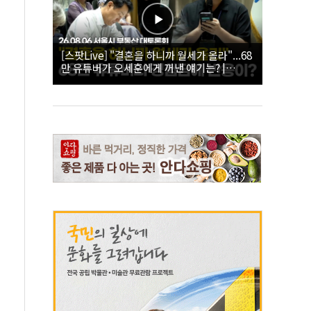
[스팟Live] "결혼을 하니까 월세가 올라"...68
만 유튜버가 오세훈에게 꺼낸 얘기는? |
26.08.06 서울시 부동산 대토론회