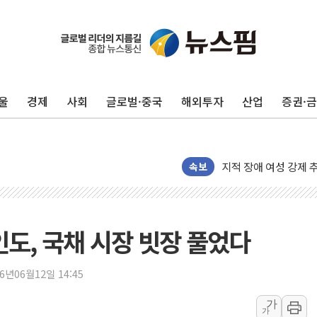
[중국증시 마감] 혼조
[일본 증시] 닛케이, 
국내 최초 상업용 AI 
울
경제
사회
글로벌·중국
해외투자
산업
증권·
[마감시황] 반도체가 
개인사업자대출 격차 9
지적 장애 여성 강제 
코인원, 카카오뱅크와 
속보
고객 탓하며 배상 피
파주 쇼핑백 제조 공장
10프로대 하락 마감한
 인도, 국채 시장 빗장 풀었다
4%대 하락 마감한 
이성훈 LH 사장 "
26년06월12일 14:45
KT&G, 상반기 역대
가
가
에이루트, 글로벌 리테