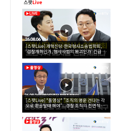
스팟
Live
[스팟Live] 개혁신당·한국형사소송법학회,
'검찰개혁인가, 형사사법의 붕괴인가' 긴급 세
미나｜26.08.06
[스팟Live] *풀영상* "조직의 명운 건다는 각
오로 환골탈태 해야"...경찰 조직의 전면적 쇄
신 촉구한 한병도 | 26.08.06 더불어민주당 정
책조정회의