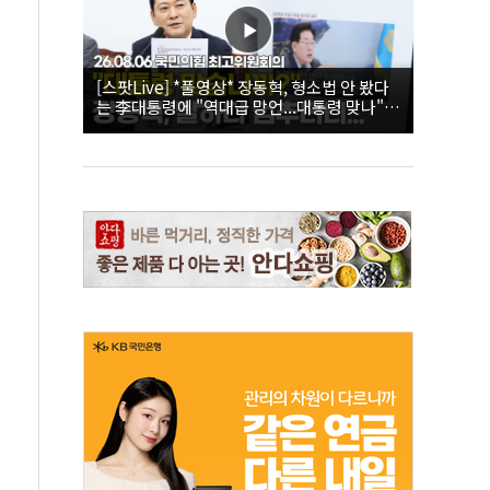
[스팟Live] *풀영상* 장동혁, 형소법 안 봤다
는 李대통령에 "역대급 망언...대통령 맞나"｜
26.08.06 국민의힘 최고위원회의