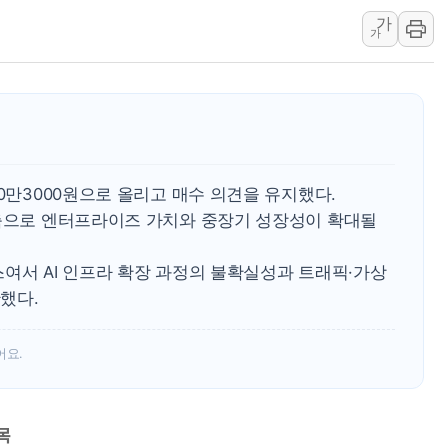
가
LX하우시스 "역대급 폭염에
가
일 안 하고 '초과근무 수당'
토마토시스템 조길주·이강찬
[특징주] 고려아연, 상반기 
한·체코 항공편 주10회로 
SBI저축은행, 최고 연 7.7
30만3000원으로 올리고 매수 의견을 유지했다.
구축으로 엔터프라이즈 가치와 중장기 성장성이 확대될
여서 AI 인프라 확장 과정의 불확실성과 트래픽·가상
했다.
어요.
목