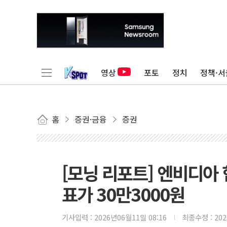
영상
포토
정치
정책·서
홈
증권·금융
증권
[모닝 리포트] 엔비디아 협
표가 30만3000원
기사입력 :
2026년06월11일 08:16
최종수정 :
20