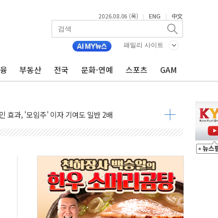
2026.08.06 (목)
ENG
中文
|
|
 담은 채권혼합 펀드 2종 출시
·하이닉스'는 사고 급등주는 팔았다
패밀리 사이트
시다발 해킹 공격...이번에도 이란 작품?
금융
부동산
전국
문화·연예
스포츠
GAM
진 AI 반도체, 메모리 넘어 밸류체인 분산 투자해야"
피 4%↓…매도 사이드카 발동
 효과, '모임주' 이자 기여도 일반 2배
 돼지국밥짬뽕' 2주간 전국 한시 판매
ADT캡스, 매장 운영·보안 통합관리 앱 출시
 클라우드 보안인증 획득
업익 2.2조 증발...하반기 '환율 역풍' 우려
남 태양광발전 '첫삽'…남동발전, 재생에너지 '앞장'
 상반기부터 본격화
혹' 축구협회 압수수색
세대 AI 메모리 기술력 과시