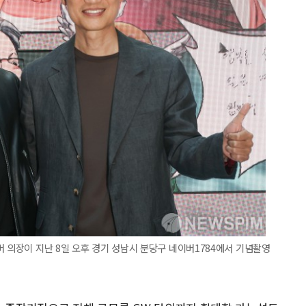
버 의장이 지난 8일 오후 경기 성남시 분당구 네이버1784에서 기념촬영