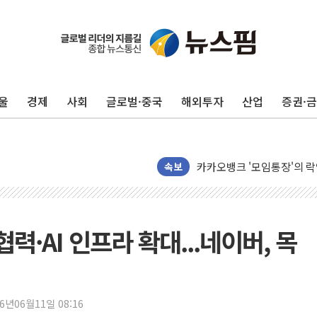
흥국자산운용, 코스닥 성장주
외국인 돌아왔지만 …'삼전
"월가 큰손들을 털어라" 동
울
경제
사회
글로벌·중국
해외투자
산업
증권·
미래에셋자산운용 "변동성 커
반도체 대형주 급락에 코스
카카오뱅크 '모임통장'의 락인
더본코리아 홍콩반점, '부산
속보
LGU+, 국내 IDaaS 최초
환율 100원 빠지면 현대차 영
력·AI 인프라 확대...네이버, 목
국내 최대 400MW 규모 해
카카오, 'AI 수익화' 내년
경찰, '홍명보 감독 선임 의
26년06월11일 08:16
삼성전자, FMS 2026서 차