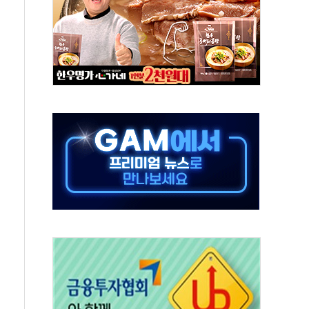
 고단열 인테리어 관심 급증"
 챙긴 경찰관 2명 송치
 대표, 자사주 매수
최대 실적에 13%대 급등
확대…신규 항공사 진입길 열려
% '생활파킹통장' 출시