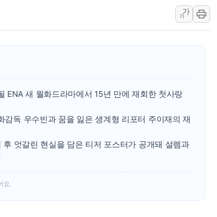
가
[오늘의 국회일정] 상임위·세미나·기
가
이란, 美·이스라엘 선박 호르무즈 
유럽증시, 견조한 실적 소화하며 대부
리투아니아 국방 "러, 우크라 드론
구광모, 내주 실리콘밸리서 젠슨 황
뉴욕증시 개장 전 특징주...모더
될 ENA 새 월화드라마에서 15년 만에 재회한 첫사랑
김정관 장관 "영업이익 N% 성과
뉴욕증시 프리뷰, 미 주가선물 AI
영화감독 우수빈과 꿈을 잃은 생계형 리포터 주이재의 재
청와대, 북한 단거리 탄도미사일 발
5년 후 엇갈린 현실을 담은 티저 포스터가 공개돼 설렘과
다
어요.