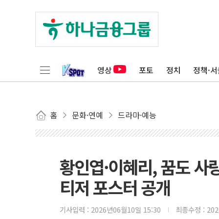
영상
포토
정치
정책·서
홈
문화·연예
드라마·예능
황인엽·이혜리, 꿈도 사
티저 포스터 공개
기사입력 :
2026년06월10일 15:30
최종수정 :
20