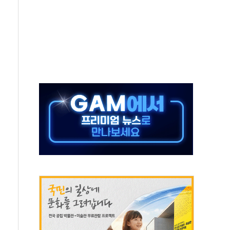
자회견·주요 정당 - 8월 7일
통항 제한 추진…美 "통행 막을 권한 없어"
분 상승… "2분기 기업 순이익 21% 증가" 전망
으로 나토 회원국 공격 검토… 거짓 깃발 작전"
 재회…로봇·AI 데이터센터·모빌리티 구체화
나·아이온큐·도어대시↑ VS 샌디스크·피그마·앱러빈↓
급 반대…상법·자본시장법 개정 논의"
주 차익실현 속 혼조세...웨스턴디지털·샌디스크↓
사에 긴급 안보 점검회의