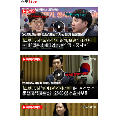
스팟
Live
[스팟Live] *풀영상* 이준석, 보완수사권 폐
지에 "민주당 개악입법, 불안감 가중시켜"｜
26.08.06 개혁신당 보완수사권 폐지 토론회
[스팟Live] '투미TV' 김제경이 내린 李정부 부
동산 정책 점수는? | 26.08.06 서울시 부동산
대토론회