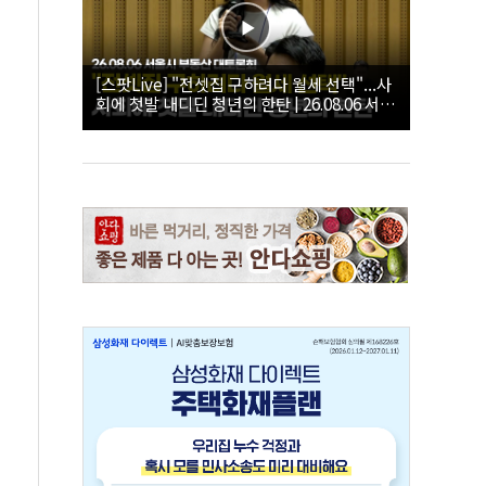
[스팟Live] "전셋집 구하려다 월세 선택"...사
회에 첫발 내디딘 청년의 한탄 | 26.08.06 서울
시 부동산 대토론회