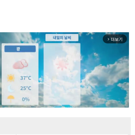
더보기
arrow_forward_ios
Mute