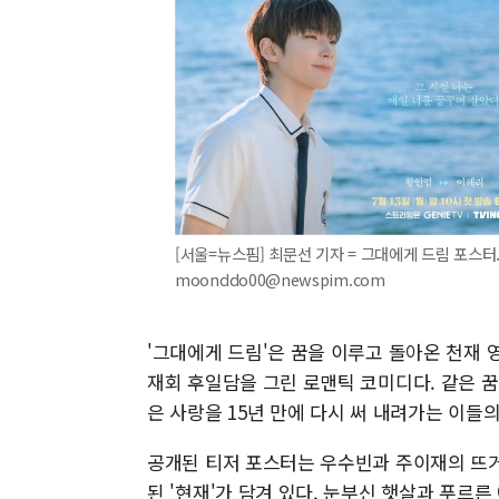
[서울=뉴스핌] 최문선 기자 = 그대에게 드림 포스터. 
moonddo00@newspim.com
'그대에게 드림'은 꿈을 이루고 돌아온 천재
재회 후일담을 그린 로맨틱 코미디다. 같은 꿈
은 사랑을 15년 만에 다시 써 내려가는 이
공개된 티저 포스터는 우수빈과 주이재의 뜨거웠던
된 '현재'가 담겨 있다. 눈부신 햇살과 푸르