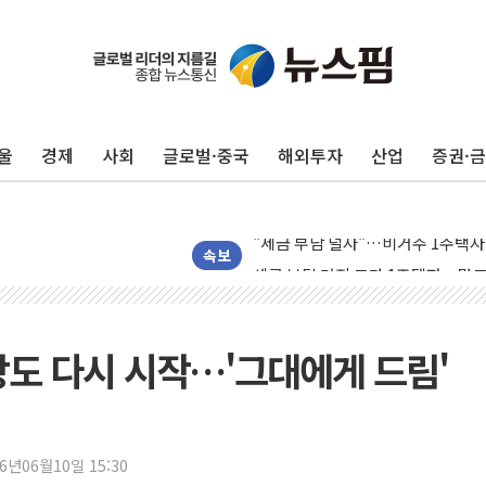
울
경제
사회
글로벌·중국
해외투자
산업
증권·
트럼프, '원정출산 시민권 차단' 
트럼프 "이란전 조만간 끝날 것"…
"세금 부담 덜자"…비거주 1주택자
세금 부담 커진 고가 1주택자…맞
속보
현대리바트, 원가 개선으로 실적 방
[금/유가] 이란의 호르무즈 해협 통
뉴욕증시, 유가·금리 부담에 하락…
랑도 다시 시작…'그대에게 드림'
이란, 오만과 호르무즈 해협 재개방 
[민주 당권주자 일정] 송영길·정청래
李대통령, 오늘 부동산 정책 점검 
26년06월10일 15:30
[오늘의 정치일정] 8월 7일(금)