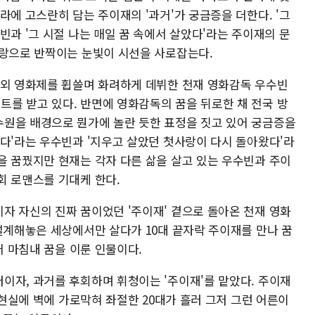
라에 고스란히 담는 주이재의 '과거'가 궁금증을 더한다. '그
빈과 '그 시절 나는 매일 꿈 속에서 살았다'라는 주이재의 문
사랑으로 반짝이는 눈빛이 시선을 사로잡는다.
해외 영화제를 휩쓸며 화려하게 데뷔한 천재 영화감독 우수빈
를 받고 있다. 반면에 영화감독의 꿈을 뒤로한 채 전국 방
원을 배경으로 뭔가에 놀란 듯한 표정을 짓고 있어 궁금증을
하다'라는 우수빈과 '지우고 살았던 첫사랑이 다시 돌아왔다'라
을 꿈꿨지만 현재는 각자 다른 삶을 살고 있는 우수빈과 주이
회 로맨스를 기대케 한다.
자 자신의 진짜 꿈이었던 '주이재' 곁으로 돌아온 천재 영화
설계해놓은 세상에서만 살다가 10대 끝자락 주이재를 만나 꿈
넘어 마침내 꿈을 이룬 인물이다.
이자, 과거를 후회하며 휘청이는 '주이재'를 맡았다. 주이재
 현실에 벽에 가로막혀 좌절한 20대가 흘러 그저 그런 어른이