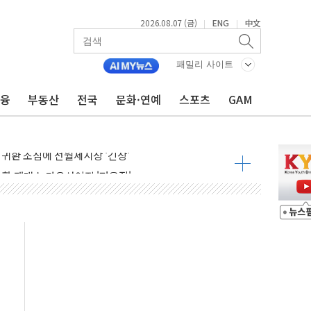
2026.08.07 (금)
ENG
中文
|
|
패밀리 사이트
금융
부동산
전국
문화·연예
스포츠
GAM
행정명령 서명…출생시민권 제한 재시동
군수품 부족설 일축 "막대한 무기 보유"
 귀환 조짐에 전월세시장 '긴장'
교환·재매수·다운사이징 '저울질'
어…다음 과제는 '외형 확대'
항 제한 검토에 유가 3% 급등…금값 보합
다우 5거래일 랠리 '마침표'
합의 막바지.."美와 직접 협상 없어"
·김민석 후보 - 8월 7일
2차 회의…주택 공급 대책 막바지 조율할 듯